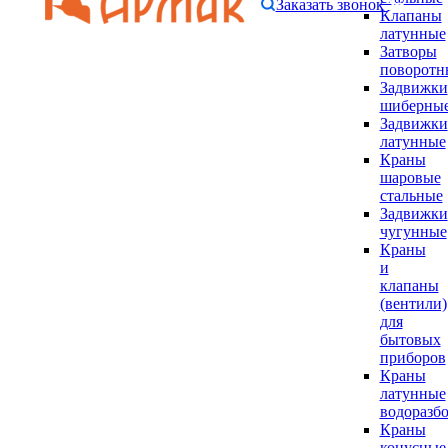
Заказать звонок
Клапаны
латунные
Затворы
поворотн
Задвижки
шиберны
Задвижки
латунные
Краны
шаровые
стальные
Задвижки
чугунные
Краны
и
клапаны
(вентили)
для
бытовых
приборов
Краны
латунные
водоразб
Краны
конусные