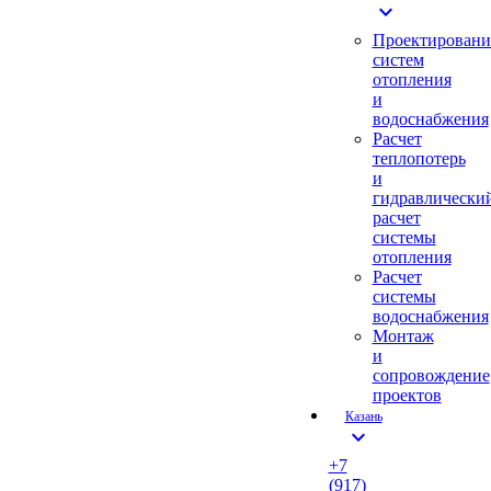
expand_more
Проектировани
систем
отопления
и
водоснабжения
Расчет
теплопотерь
и
гидравлически
расчет
системы
отопления
Расчет
системы
водоснабжения
Монтаж
и
сопровождение
проектов
Казань
expand_more
+7
(917)