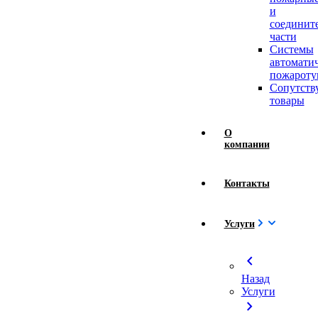
и
соединит
части
Системы
автомати
пожароту
Сопутст
товары
О
компании
Контакты
Услуги
chevron_left
Назад
Услуги
chevron_right