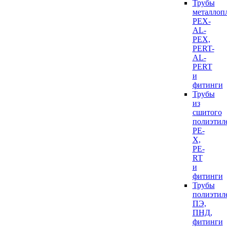
Трубы
металлоп
PEX-
AL-
PEX,
PERT-
AL-
PERT
и
фитинги
Трубы
из
сшитого
полиэтил
PE-
X,
PE-
RT
и
фитинги
Трубы
полиэтил
ПЭ,
ПНД,
фитинги