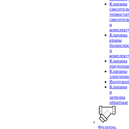
Клапаны
смесител
термоста
смесител
и
комплек
Клапаны,
краны
балансир
и
комплек
Клапаны
предохра
Клапаны
электром
Воздухоо
Клапаны
и
затворы
обратные
Фильтры,