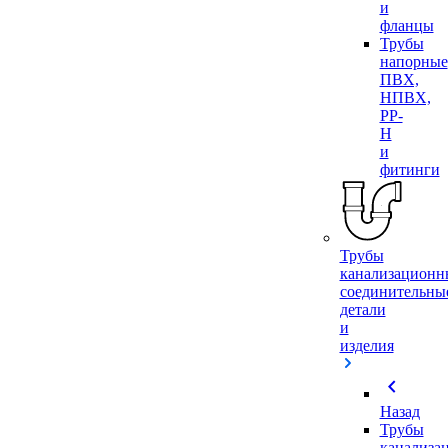
и
фланцы
Трубы
напорные
ПВХ,
НПВХ,
PP-
H
и
фитинги
Трубы
канализационн
соединительны
детали
и
изделия
chevron_left
Назад
Трубы
канализа