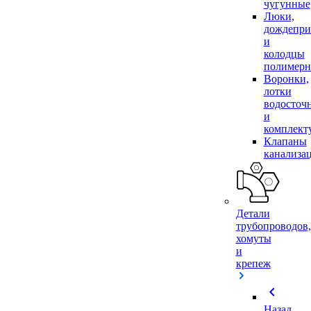
чугунные
Люки,
дождепр
и
колодцы
полимер
Воронки,
лотки
водосточ
и
комплек
Клапаны
канализа
Детали
трубопроводов,
хомуты
и
крепеж
chevron_left
Назад