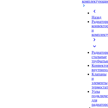
комплектующи
chevron_left
Назад
Радиатор
конвекто
и
комплек
chevron_right
expand_more
Радиатор
стальные
трубчаты
Конвекто
внутрипо
Клапаны
и
элементы
термоста
Узлы
подключе
для
радиатор