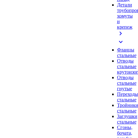
Детали
трубопро
хомуты
и
крепеж
chevron_right
expand_more
Фланцы
стальные
Отводы
стальные
крутоизо
Отводы
стальные
гнутые
Переходы
стальные
Тройник
стальные
Заглушки
стальные
Сгоны,
бочата,