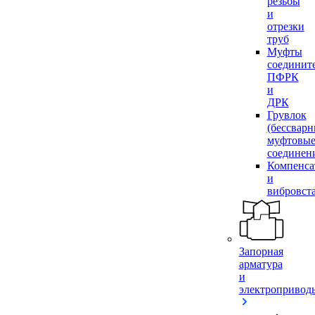
резьбы
и
отрезки
труб
Муфты
соединит
ПФРК
и
ДРК
Грувлок
(бессвар
муфтовы
соединен
Компенса
и
вибровст
Запорная
арматура
и
электропривод