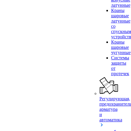
латунные
Краны
шаровые
латунные
со
спускны
устройст
Краны
шаровые
чугунные
Системы
защиты
от
протечек
Регулирующая,
предохранител
арматура
и
автоматика