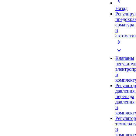
chevron_left
Назад
Регулиру
предохра
арматура
и
автомати
chevron_right
expand_more
Клапаны
регулиру
электроп
и
комплек
Регулято
давления,
перепада
давления
и
комплек
Регулято
температ
и
комплек