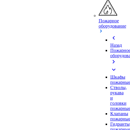
Пожарное
оборудование
chevron_left
Назад
Пожарно
оборудов
chevron_right
expand_more
Шкафы
пожарны
Стволы,
рукава
и
головки
пожарны
Клапаны
пожарны
Гидранты
пожарны