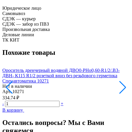
Юридическое лицо
Самовывоз
СДЭК — курьер
СДЭК — забор из ПВЗ
Произвольная доставка
Деловые линии
ТК КИТ
Похожие товары
Ороситель дренчерный водяной ДВО0-РНо0,60-R1/2/.В3-
О
ДВН- К115 R1/2 розеткой вниз без резьбового герметика
Д
Спецавтоматика 10271
С
Нет в наличии
Н
Арт.
10271
А
334.74 ₽
3
-
+
-
В корзину
В
Остались вопросы? Мы с Вами
свяжемся