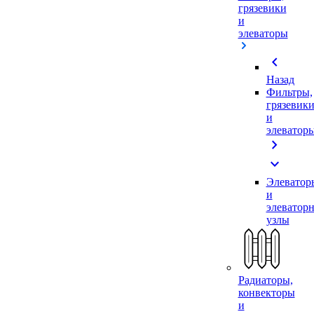
грязевики
и
элеваторы
chevron_left
Назад
Фильтры,
грязевик
и
элеватор
chevron_right
expand_more
Элеватор
и
элеватор
узлы
Радиаторы,
конвекторы
и