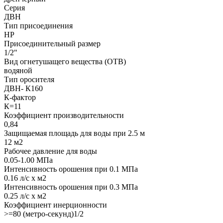
Серия
ДВН
Тип присоединения
НР
Присоединительный размер
1/2"
Вид огнетушащего вещества (ОТВ)
водяной
Тип оросителя
ДВН- К160
К-фактор
К=11
Коэффициент производительности
0,84
Защищаемая площадь для воды при 2.5 м
12 м2
Рабочее давление для воды
0.05-1.00 МПа
Интенсивность орошения при 0.1 МПа
0.16 л/с х м2
Интенсивность орошения при 0.3 МПа
0.25 л/с х м2
Коэффициент инерционности
>=80 (метро-секунд)1/2