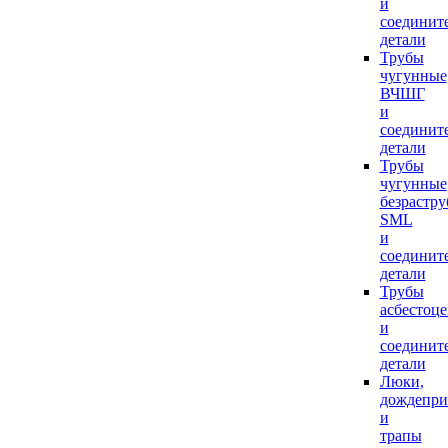
и
соединит
детали
Трубы
чугунные
ВЧШГ
и
соединит
детали
Трубы
чугунные
безрастр
SML
и
соединит
детали
Трубы
асбестоц
и
соединит
детали
Люки,
дождепр
и
трапы