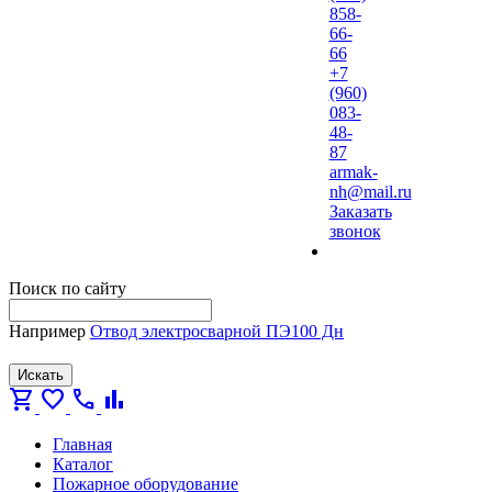
858-
66-
66
+7
(960)
083-
48-
87
armak-
nh@mail.ru
Заказать
звонок
Поиск по сайту
Например
Отвод электросварной ПЭ100 Дн
Искать
shopping_cart
favorite
call
bar_chart
Главная
Каталог
Пожарное оборудование