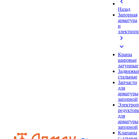
chevron_left
Назад
Запорная
арматура
и
электроп
chevron_right
expand_more
Краны
шаровые
латунные
Задвижки
стальные
Запчасти
для
арматуры
запорной
Электроп
редуктор
для
арматуры
запорной
Клапаны
стальные