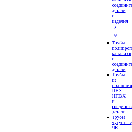
соединит
детали
и
изделия
chevron_right
expand_more
Трубы
полипроп
канализа
и
соединит
детали
Трубы
из
поливини
ПВХ,
НПВХ
и
соединит
детали
Трубы
чугунные
ЧК