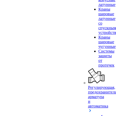
латунные
Краны
шаровые
латунные
со
спускны
устройст
Краны
шаровые
чугунные
Системы
защиты
от
протечек
Регулирующая,
предохранител
арматура
и
автоматика