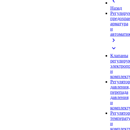
chevron_left
Назад
Регулиру
предохра
арматура
и
автомати
chevron_right
expand_more
Клапаны
регулиру
электроп
и
комплек
Регулято
давления,
перепада
давления
и
комплек
Регулято
температ
и
комплек