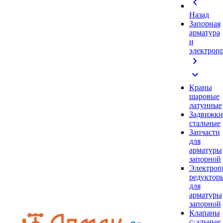
chevron_left
Назад
Запорная
арматура
и
электроп
chevron_right
expand_more
Краны
шаровые
латунные
Задвижки
стальные
Запчасти
для
арматуры
запорной
Электроп
редуктор
для
арматуры
запорной
Клапаны
стальные