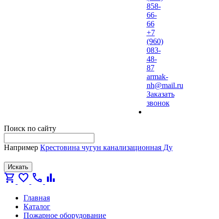
858-
66-
66
+7
(960)
083-
48-
87
armak-
nh@mail.ru
Заказать
звонок
Поиск по сайту
Например
Крестовина чугун канализационная Ду
Искать
shopping_cart
favorite
call
bar_chart
Главная
Каталог
Пожарное оборудование