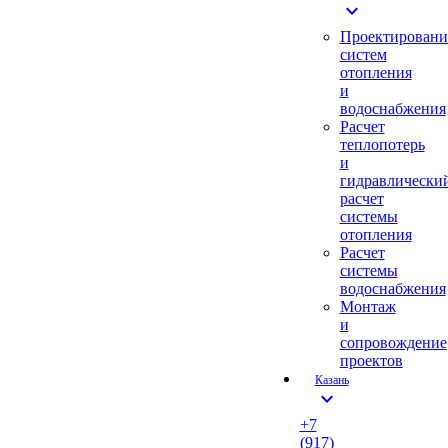
expand_more
Проектировани
систем
отопления
и
водоснабжения
Расчет
теплопотерь
и
гидравлически
расчет
системы
отопления
Расчет
системы
водоснабжения
Монтаж
и
сопровождение
проектов
Казань
expand_more
+7
(917)