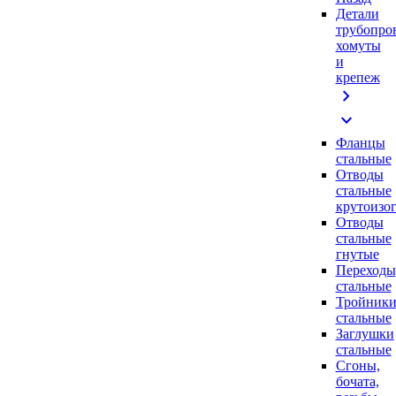
Детали
трубопро
хомуты
и
крепеж
chevron_right
expand_more
Фланцы
стальные
Отводы
стальные
крутоизо
Отводы
стальные
гнутые
Переходы
стальные
Тройник
стальные
Заглушки
стальные
Сгоны,
бочата,