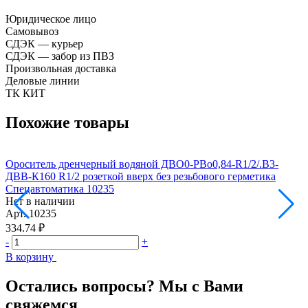
Юридическое лицо
Самовывоз
СДЭК — курьер
СДЭК — забор из ПВЗ
Произвольная доставка
Деловые линии
ТК КИТ
Похожие товары
Ороситель дренчерный водяной ДВО0-РВо0,84-R1/2/.В3-
О
ДВВ-К160 R1/2 розеткой вверх без резьбового герметика
Д
Спецавтоматика 10235
С
Нет в наличии
Н
Арт.
10235
А
334.74 ₽
3
-
+
-
В корзину
В
Остались вопросы? Мы с Вами
свяжемся