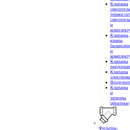
Клапаны
смесител
термоста
смесител
и
комплек
Клапаны,
краны
балансир
и
комплек
Клапаны
предохра
Клапаны
электром
Воздухоо
Клапаны
и
затворы
обратные
Фильтры,