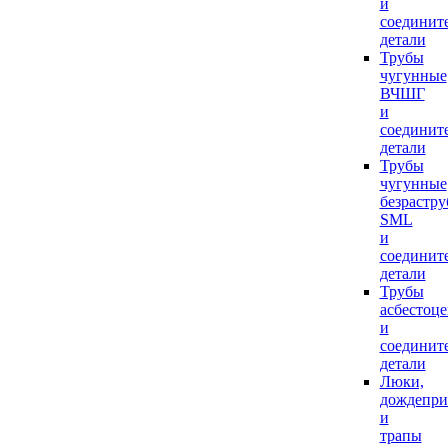
и
соединит
детали
Трубы
чугунные
ВЧШГ
и
соединит
детали
Трубы
чугунные
безрастр
SML
и
соединит
детали
Трубы
асбестоц
и
соединит
детали
Люки,
дождепр
и
трапы