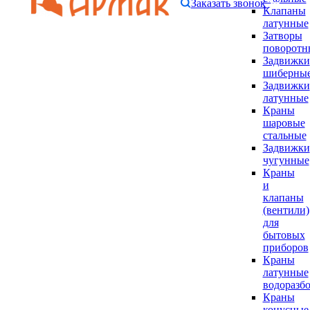
Заказать звонок
Клапаны
латунные
Затворы
поворотн
Задвижки
шиберны
Задвижки
латунные
Краны
шаровые
стальные
Задвижки
чугунные
Краны
и
клапаны
(вентили)
для
бытовых
приборов
Краны
латунные
водоразб
Краны
конусные