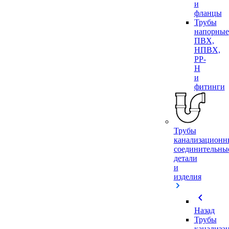
и
фланцы
Трубы
напорные
ПВХ,
НПВХ,
PP-
H
и
фитинги
Трубы
канализационн
соединительны
детали
и
изделия
chevron_left
Назад
Трубы
канализа