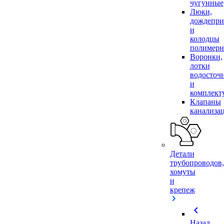
чугунные
Люки,
дождепр
и
колодцы
полимер
Воронки,
лотки
водосточ
и
комплек
Клапаны
канализа
Детали
трубопроводов,
хомуты
и
крепеж
chevron_left
Назад