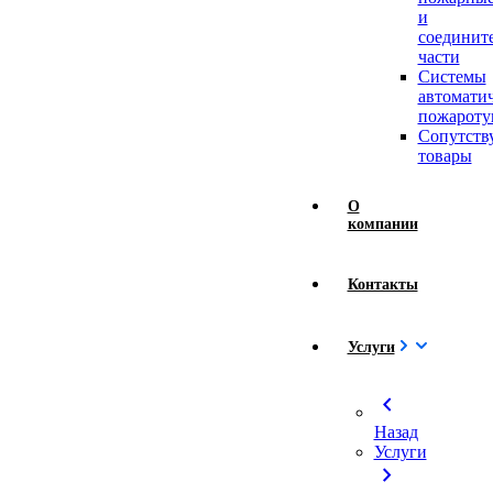
и
соединит
части
Системы
автомати
пожароту
Сопутст
товары
О
компании
Контакты
Услуги
chevron_left
Назад
Услуги
chevron_right