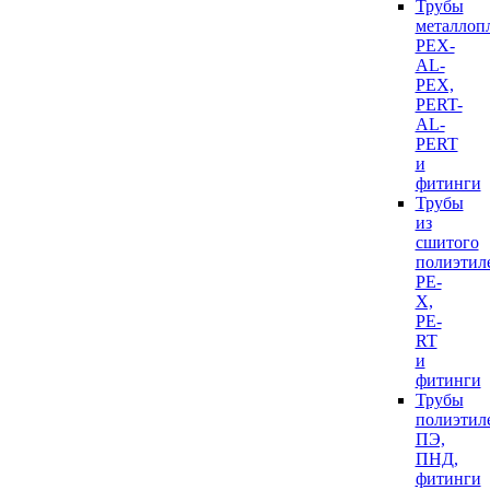
Трубы
металлоп
PEX-
AL-
PEX,
PERT-
AL-
PERT
и
фитинги
Трубы
из
сшитого
полиэтил
PE-
X,
PE-
RT
и
фитинги
Трубы
полиэтил
ПЭ,
ПНД,
фитинги