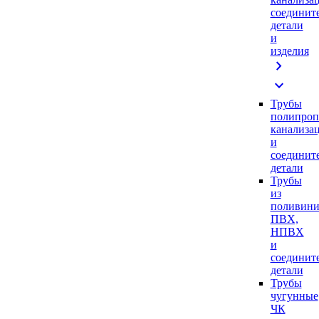
соединит
детали
и
изделия
chevron_right
expand_more
Трубы
полипроп
канализа
и
соединит
детали
Трубы
из
поливини
ПВХ,
НПВХ
и
соединит
детали
Трубы
чугунные
ЧК