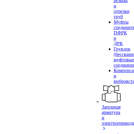
резьбы
и
отрезки
труб
Муфты
соединит
ПФРК
и
ДРК
Грувлок
(бессвар
муфтовы
соединен
Компенса
и
вибровст
Запорная
арматура
и
электропривод