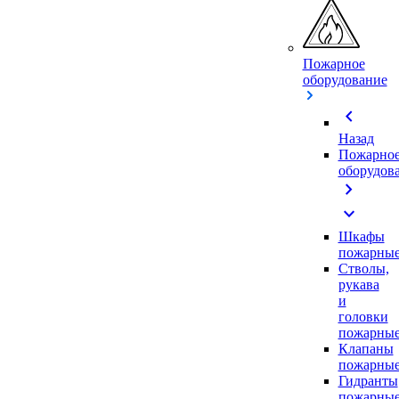
Пожарное
оборудование
chevron_left
Назад
Пожарно
оборудов
chevron_right
expand_more
Шкафы
пожарны
Стволы,
рукава
и
головки
пожарны
Клапаны
пожарны
Гидранты
пожарны