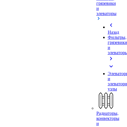
грязевики
и
элеваторы
chevron_left
Назад
Фильтры,
грязевик
и
элеватор
chevron_right
expand_more
Элеватор
и
элеватор
узлы
Радиаторы,
конвекторы
и