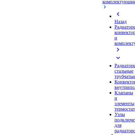
комплектующи
chevron_left
Назад
Радиатор
конвекто
и
комплек
chevron_right
expand_more
Радиатор
стальные
трубчаты
Конвекто
внутрипо
Клапаны
и
элементы
термоста
Узлы
подключе
для
радиатор