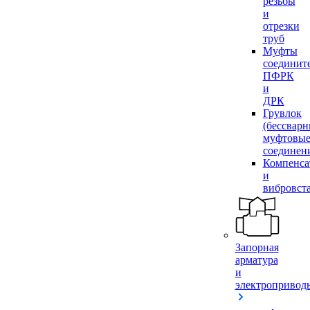
резьбы
и
отрезки
труб
Муфты
соединит
ПФРК
и
ДРК
Грувлок
(бессвар
муфтовы
соединен
Компенса
и
вибровст
Запорная
арматура
и
электропривод