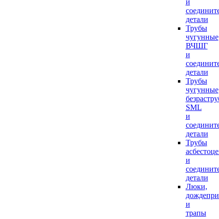
и
соединит
детали
Трубы
чугунные
ВЧШГ
и
соединит
детали
Трубы
чугунные
безрастр
SML
и
соединит
детали
Трубы
асбестоц
и
соединит
детали
Люки,
дождепр
и
трапы