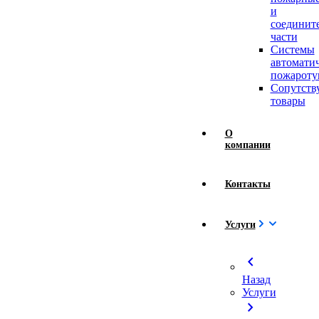
и
соединит
части
Системы
автомати
пожароту
Сопутст
товары
О
компании
Контакты
Услуги
chevron_left
Назад
Услуги
chevron_right