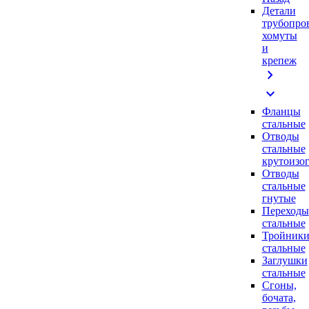
Детали
трубопро
хомуты
и
крепеж
chevron_right
expand_more
Фланцы
стальные
Отводы
стальные
крутоизо
Отводы
стальные
гнутые
Переходы
стальные
Тройник
стальные
Заглушки
стальные
Сгоны,
бочата,