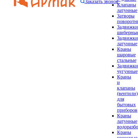
Заказать звонок
Клапаны
латунные
Затворы
поворотн
Задвижки
шиберны
Задвижки
латунные
Краны
шаровые
стальные
Задвижки
чугунные
Краны
и
клапаны
(вентили)
для
бытовых
приборов
Краны
латунные
водоразб
Краны
конусные