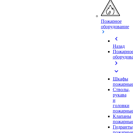
Пожарное
оборудование
chevron_left
Назад
Пожарно
оборудов
chevron_right
expand_more
Шкафы
пожарны
Стволы,
рукава
и
головки
пожарны
Клапаны
пожарны
Гидранты
пожарны