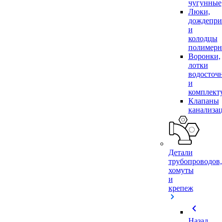
чугунные
Люки,
дождепр
и
колодцы
полимер
Воронки,
лотки
водосточ
и
комплек
Клапаны
канализа
Детали
трубопроводов,
хомуты
и
крепеж
chevron_left
Назад