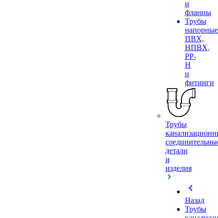
и
фланцы
Трубы
напорные
ПВХ,
НПВХ,
PP-
H
и
фитинги
Трубы
канализационн
соединительны
детали
и
изделия
chevron_left
Назад
Трубы
канализа