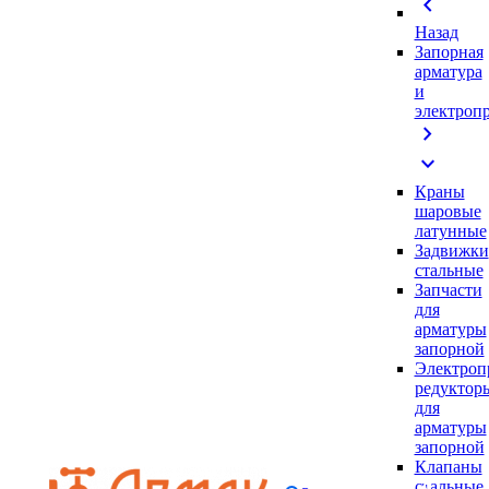
chevron_left
Назад
Запорная
арматура
и
электроп
chevron_right
expand_more
Краны
шаровые
латунные
Задвижки
стальные
Запчасти
для
арматуры
запорной
Электроп
редуктор
для
арматуры
запорной
Клапаны
стальные