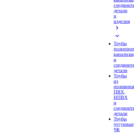
соединит
детали
и
изделия
chevron_right
expand_more
Трубы
полипроп
канализа
и
соединит
детали
Трубы
из
поливини
ПВХ,
НПВХ
и
соединит
детали
Трубы
чугунные
ЧК