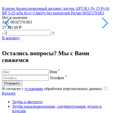
Клапан балансировочный автомат латунь APT-R3 Ду 15 Ру16
К
ВР 5-25 кПа Kvs=1.6м3/ч без ниппелей Ридан 003Z5701R3
Р
Нет в наличии
Арт.
003Z5701R3
Н
А
27 381.69 ₽
2
-
+
-
В корзину
В
Остались вопросы? Мы с Вами
свяжемся
*
Имя
*
Телефон
Отправить
Я согласен с
условиями
обработки персональных данных
Каталог
Трубы и фитинги
Трубы канализационные, соединительные детали и
изделия