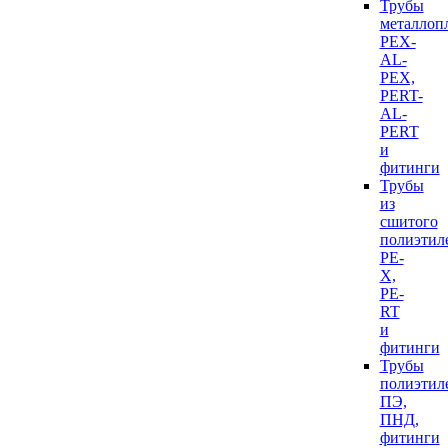
Трубы
металлоп
PEX-
AL-
PEX,
PERT-
AL-
PERT
и
фитинги
Трубы
из
сшитого
полиэтил
PE-
X,
PE-
RT
и
фитинги
Трубы
полиэтил
ПЭ,
ПНД,
фитинги