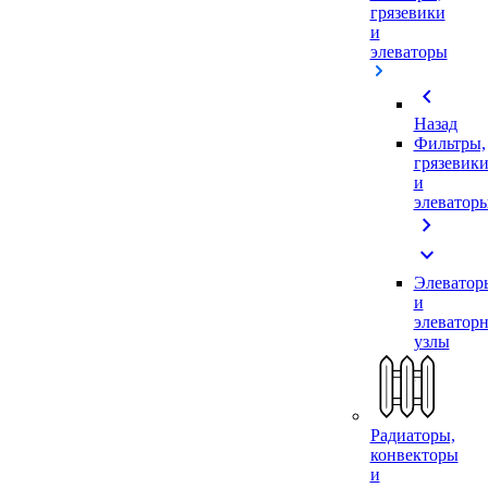
грязевики
и
элеваторы
chevron_left
Назад
Фильтры,
грязевик
и
элеватор
chevron_right
expand_more
Элеватор
и
элеватор
узлы
Радиаторы,
конвекторы
и