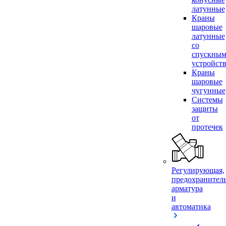
латунные
Краны
шаровые
латунные
со
спускны
устройст
Краны
шаровые
чугунные
Системы
защиты
от
протечек
Регулирующая,
предохранител
арматура
и
автоматика