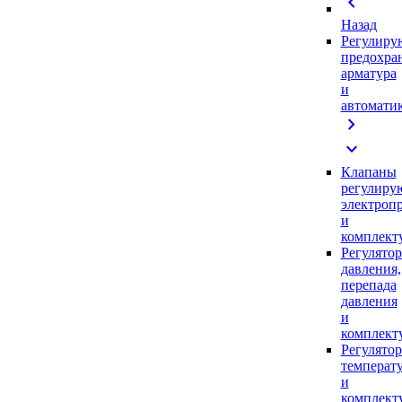
chevron_left
Назад
Регулиру
предохра
арматура
и
автомати
chevron_right
expand_more
Клапаны
регулиру
электроп
и
комплек
Регулято
давления,
перепада
давления
и
комплек
Регулято
температ
и
комплек