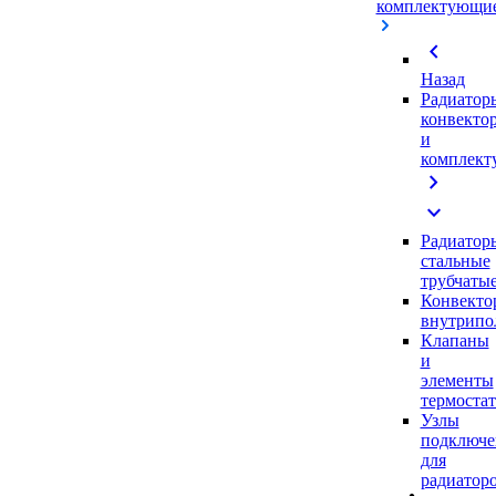
комплектующи
chevron_left
Назад
Радиатор
конвекто
и
комплек
chevron_right
expand_more
Радиатор
стальные
трубчаты
Конвекто
внутрипо
Клапаны
и
элементы
термоста
Узлы
подключе
для
радиатор