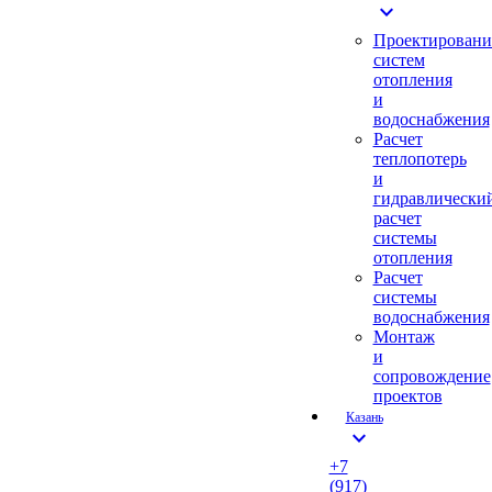
expand_more
Проектировани
систем
отопления
и
водоснабжения
Расчет
теплопотерь
и
гидравлически
расчет
системы
отопления
Расчет
системы
водоснабжения
Монтаж
и
сопровождение
проектов
Казань
expand_more
+7
(917)