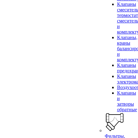
Клапаны
смесител
термоста
смесител
и
комплек
Клапаны,
краны
балансир
и
комплек
Клапаны
предохра
Клапаны
электром
Воздухоо
Клапаны
и
затворы
обратные
Фильтры,