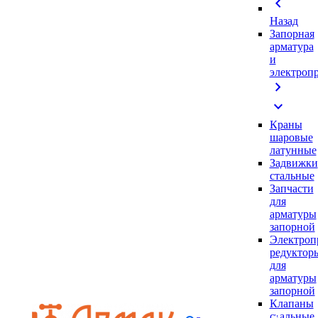
chevron_left
Назад
Запорная
арматура
и
электроп
chevron_right
expand_more
Краны
шаровые
латунные
Задвижки
стальные
Запчасти
для
арматуры
запорной
Электроп
редуктор
для
арматуры
запорной
Клапаны
стальные