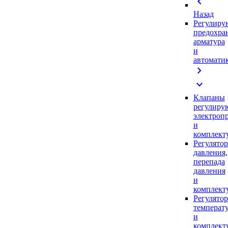
chevron_left
Назад
Регулиру
предохра
арматура
и
автомати
chevron_right
expand_more
Клапаны
регулиру
электроп
и
комплек
Регулято
давления,
перепада
давления
и
комплек
Регулято
температ
и
комплек