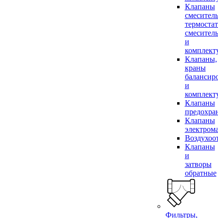
Клапаны
смесител
термоста
смесител
и
комплек
Клапаны,
краны
балансир
и
комплек
Клапаны
предохра
Клапаны
электром
Воздухоо
Клапаны
и
затворы
обратные
Фильтры,