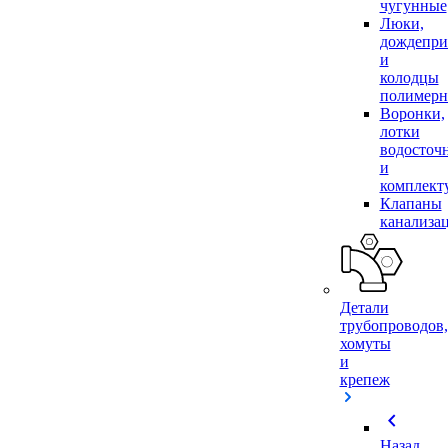
чугунные
Люки,
дождепр
и
колодцы
полимер
Воронки,
лотки
водосточ
и
комплек
Клапаны
канализа
Детали
трубопроводов,
хомуты
и
крепеж
chevron_left
Назад