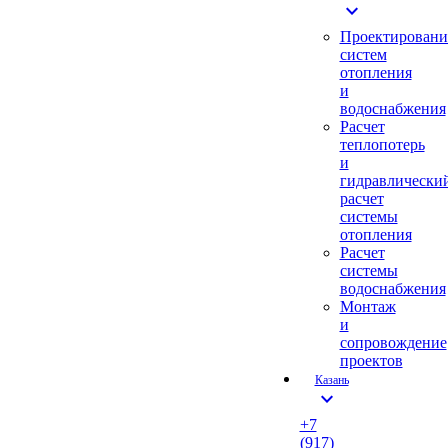
expand_more
Проектировани
систем
отопления
и
водоснабжения
Расчет
теплопотерь
и
гидравлически
расчет
системы
отопления
Расчет
системы
водоснабжения
Монтаж
и
сопровождение
проектов
Казань
expand_more
+7
(917)