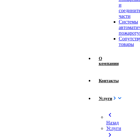
и
соединит
части
Системы
автомати
пожароту
Сопутст
товары
О
компании
Контакты
Услуги
chevron_left
Назад
Услуги
chevron_right