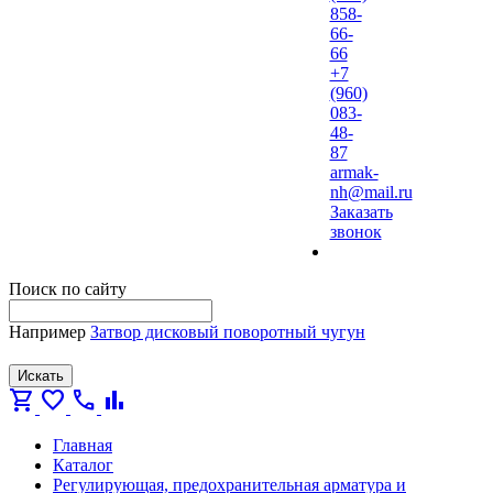
858-
66-
66
+7
(960)
083-
48-
87
armak-
nh@mail.ru
Заказать
звонок
Поиск по сайту
Например
Затвор дисковый поворотный чугун
Искать
shopping_cart
favorite
call
bar_chart
Главная
Каталог
Регулирующая, предохранительная арматура и