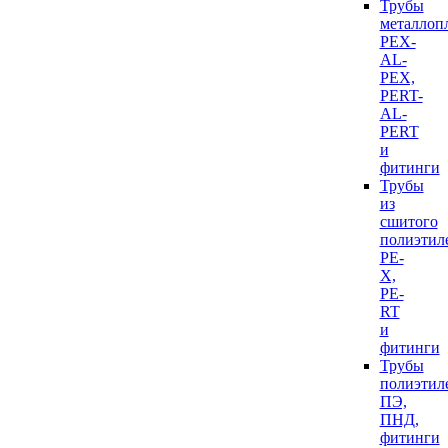
Трубы
металлоп
PEX-
AL-
PEX,
PERT-
AL-
PERT
и
фитинги
Трубы
из
сшитого
полиэтил
PE-
X,
PE-
RT
и
фитинги
Трубы
полиэтил
ПЭ,
ПНД,
фитинги