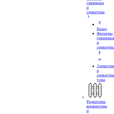
грязевики
и
элеваторы
chevron_left
Назад
Фильтры,
грязевик
и
элеватор
chevron_right
expand_more
Элеватор
и
элеватор
узлы
Радиаторы,
конвекторы
и