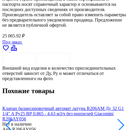
паспорта носят справочный характер и основываются на
последних доступных сведениях от производителя.
Производитель оставляет за собой право изменить параметры
без предварительного уведомления продавца. Предложение
не является публичной офертой.
25 065.92 ₽
Под заказ
favorite
leaderboard
ОПИСАНИЕ
ДОСТАВКА
Внешний вид изделия и количество присоединительных
отверстий зависит от Ду, Pу и может отличаться от
представленного на фото
Похожие товары
Клапан балансировочный автомат латунь R206AM Ду 32 G1
К
1/4" A Ру25 ВР 0.865 - 4.63 м3/ч без ниппелей Giacomini
1
R206AY056
Нет в наличии
Н
Арт.
R206AY056
А