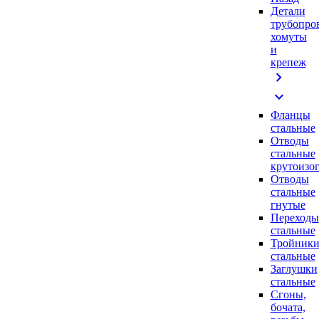
Детали
трубопро
хомуты
и
крепеж
chevron_right
expand_more
Фланцы
стальные
Отводы
стальные
крутоизо
Отводы
стальные
гнутые
Переходы
стальные
Тройник
стальные
Заглушки
стальные
Сгоны,
бочата,