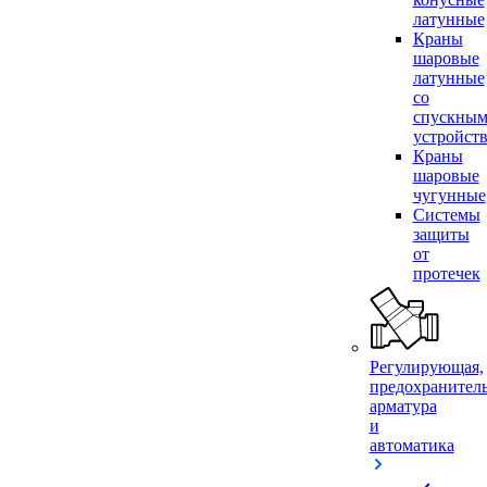
латунные
Краны
шаровые
латунные
со
спускны
устройст
Краны
шаровые
чугунные
Системы
защиты
от
протечек
Регулирующая,
предохранител
арматура
и
автоматика