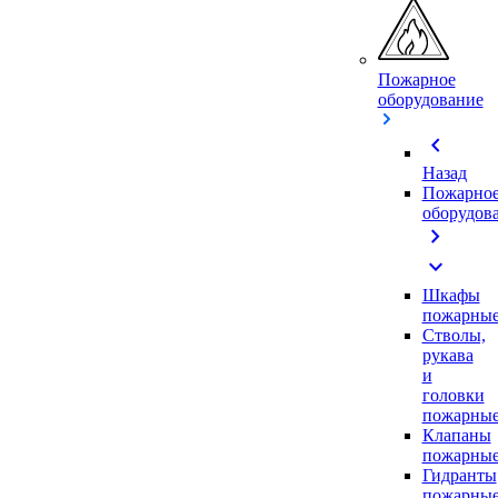
Пожарное
оборудование
chevron_left
Назад
Пожарно
оборудов
chevron_right
expand_more
Шкафы
пожарны
Стволы,
рукава
и
головки
пожарны
Клапаны
пожарны
Гидранты
пожарны