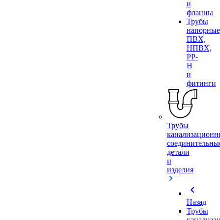
и
фланцы
Трубы
напорные
ПВХ,
НПВХ,
PP-
H
и
фитинги
Трубы
канализационн
соединительны
детали
и
изделия
chevron_left
Назад
Трубы
канализа