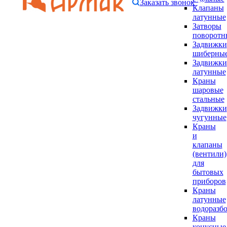
Заказать звонок
Клапаны
латунные
Затворы
поворотн
Задвижки
шиберны
Задвижки
латунные
Краны
шаровые
стальные
Задвижки
чугунные
Краны
и
клапаны
(вентили)
для
бытовых
приборов
Краны
латунные
водоразб
Краны
конусные