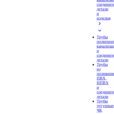
соединит
детали
и
изделия
chevron_right
expand_more
Трубы
полипроп
канализа
и
соединит
детали
Трубы
из
поливини
ПВХ,
НПВХ
и
соединит
детали
Трубы
чугунные
ЧК