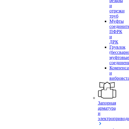
резьбы
и
отрезки
труб
Муфты
соединит
ПФРК
и
ДРК
Грувлок
(бессвар
муфтовы
соединен
Компенса
и
вибровст
Запорная
арматура
и
электропривод