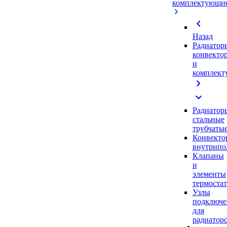
комплектующи
chevron_left
Назад
Радиатор
конвекто
и
комплек
chevron_right
expand_more
Радиатор
стальные
трубчаты
Конвекто
внутрипо
Клапаны
и
элементы
термоста
Узлы
подключе
для
радиатор