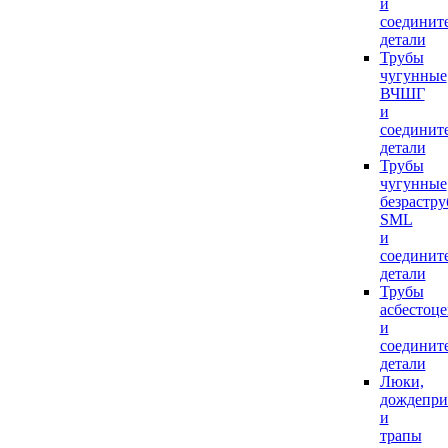
и
соединит
детали
Трубы
чугунные
ВЧШГ
и
соединит
детали
Трубы
чугунные
безрастр
SML
и
соединит
детали
Трубы
асбестоц
и
соединит
детали
Люки,
дождепр
и
трапы