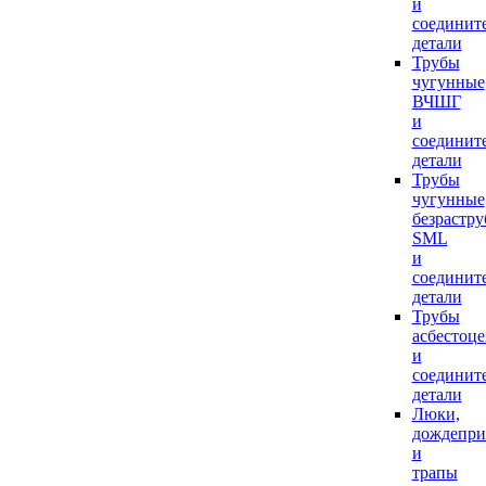
и
соединит
детали
Трубы
чугунные
ВЧШГ
и
соединит
детали
Трубы
чугунные
безрастр
SML
и
соединит
детали
Трубы
асбестоц
и
соединит
детали
Люки,
дождепр
и
трапы