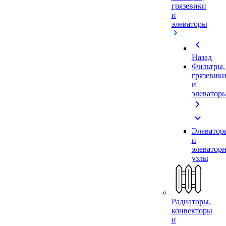
грязевики
и
элеваторы
chevron_left
Назад
Фильтры,
грязевик
и
элеватор
chevron_right
expand_more
Элеватор
и
элеватор
узлы
Радиаторы,
конвекторы
и