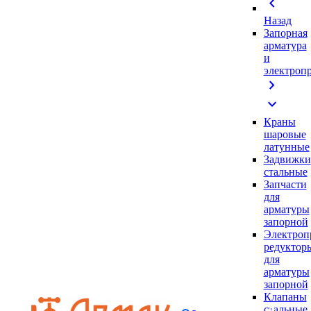
chevron_left
Назад
Запорная
арматура
и
электроп
chevron_right
expand_more
Краны
шаровые
латунные
Задвижки
стальные
Запчасти
для
арматуры
запорной
Электроп
редуктор
для
арматуры
запорной
Клапаны
стальные