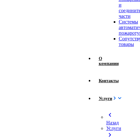
и
соединит
части
Системы
автомати
пожароту
Сопутст
товары
О
компании
Контакты
Услуги
chevron_left
Назад
Услуги
chevron_right