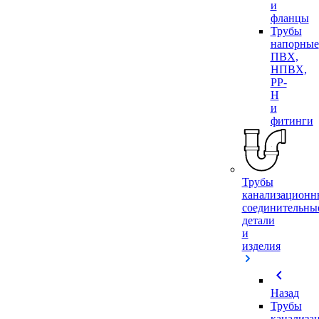
и
фланцы
Трубы
напорные
ПВХ,
НПВХ,
PP-
H
и
фитинги
Трубы
канализационн
соединительны
детали
и
изделия
chevron_left
Назад
Трубы
канализа