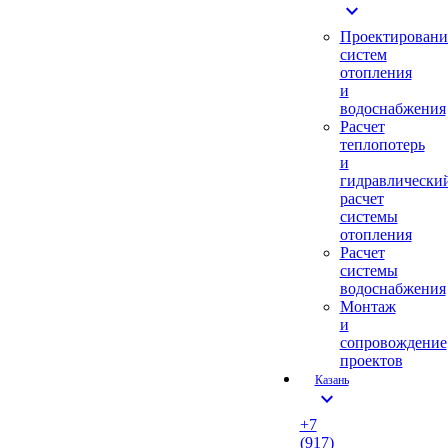
expand_more
Проектировани
систем
отопления
и
водоснабжения
Расчет
теплопотерь
и
гидравлически
расчет
системы
отопления
Расчет
системы
водоснабжения
Монтаж
и
сопровождение
проектов
Казань
expand_more
+7
(917)