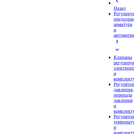
chevron_left
Назад
Регулиру
предохра
арматура
и
автомати
chevron_right
expand_more
Клапаны
регулиру
электроп
и
комплек
Регулято
давления,
перепада
давления
и
комплек
Регулято
температ
и
комплек