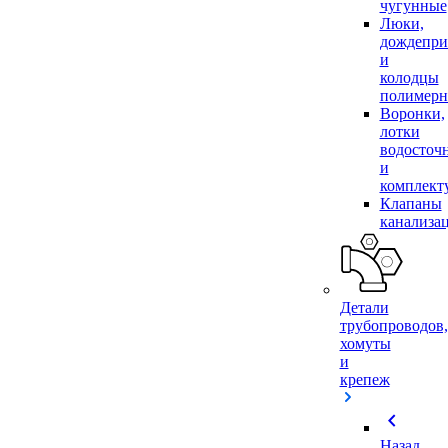
чугунные
Люки,
дождепр
и
колодцы
полимер
Воронки,
лотки
водосточ
и
комплек
Клапаны
канализа
Детали
трубопроводов,
хомуты
и
крепеж
chevron_left
Назад