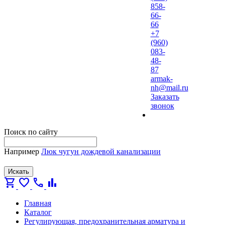
858-
66-
66
+7
(960)
083-
48-
87
armak-
nh@mail.ru
Заказать
звонок
Поиск по сайту
Например
Люк чугун дождевой канализации
Искать
shopping_cart
favorite
call
bar_chart
Главная
Каталог
Регулирующая, предохранительная арматура и