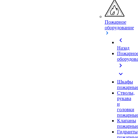
Пожарное
оборудование
chevron_left
Назад
Пожарно
оборудов
chevron_right
expand_more
Шкафы
пожарны
Стволы,
рукава
и
головки
пожарны
Клапаны
пожарны
Гидранты
пожарны