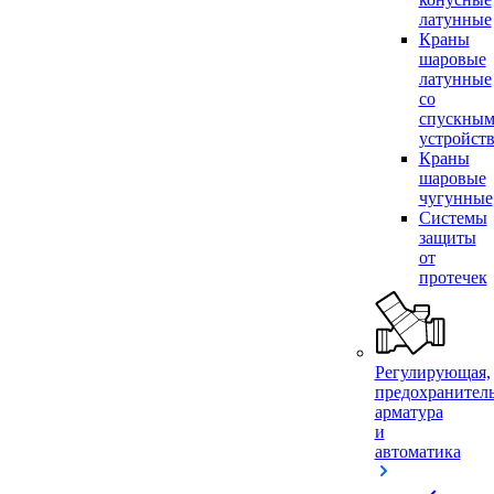
латунные
Краны
шаровые
латунные
со
спускны
устройст
Краны
шаровые
чугунные
Системы
защиты
от
протечек
Регулирующая,
предохранител
арматура
и
автоматика