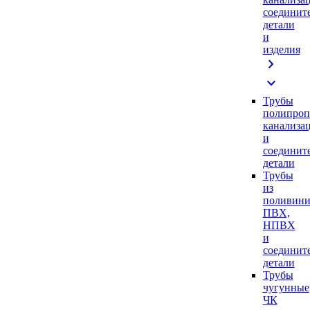
соединит
детали
и
изделия
chevron_right
expand_more
Трубы
полипроп
канализа
и
соединит
детали
Трубы
из
поливини
ПВХ,
НПВХ
и
соединит
детали
Трубы
чугунные
ЧК