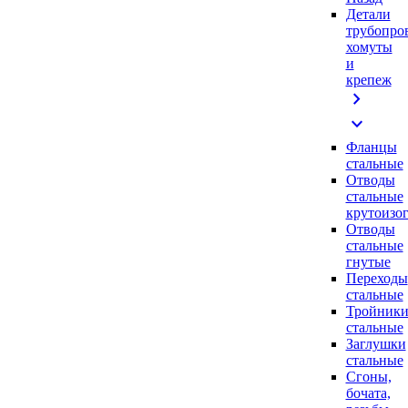
Детали
трубопро
хомуты
и
крепеж
chevron_right
expand_more
Фланцы
стальные
Отводы
стальные
крутоизо
Отводы
стальные
гнутые
Переходы
стальные
Тройник
стальные
Заглушки
стальные
Сгоны,
бочата,