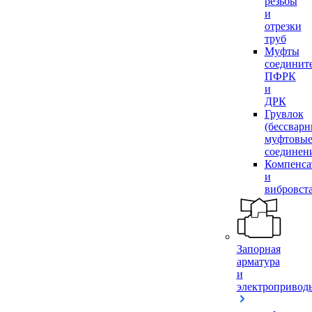
резьбы
и
отрезки
труб
Муфты
соединит
ПФРК
и
ДРК
Грувлок
(бессвар
муфтовы
соединен
Компенса
и
вибровст
Запорная
арматура
и
электропривод