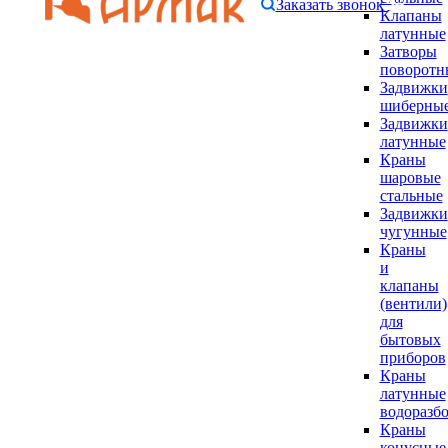
Заказать звонок
Клапаны
латунные
Затворы
поворотн
Задвижки
шиберны
Задвижки
латунные
Краны
шаровые
стальные
Задвижки
чугунные
Краны
и
клапаны
(вентили)
для
бытовых
приборов
Краны
латунные
водоразб
Краны
конусные