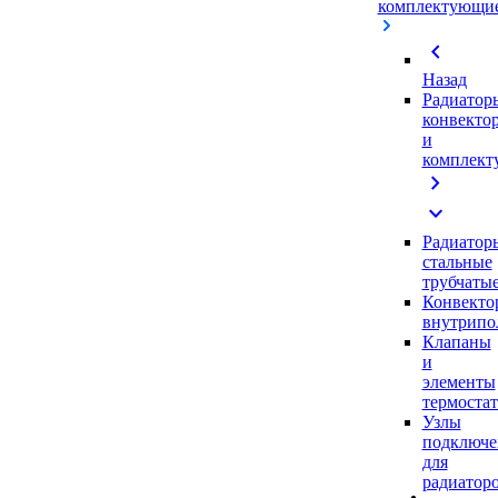
комплектующи
chevron_left
Назад
Радиатор
конвекто
и
комплек
chevron_right
expand_more
Радиатор
стальные
трубчаты
Конвекто
внутрипо
Клапаны
и
элементы
термоста
Узлы
подключе
для
радиатор