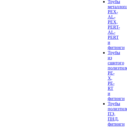
Трубы
металлоп
PEX-
AL-
PEX,
PERT-
AL-
PERT
и
фитинги
Трубы
из
сшитого
полиэтил
PE-
X,
PE-
RT
и
фитинги
Трубы
полиэтил
ПЭ,
ПНД,
фитинги