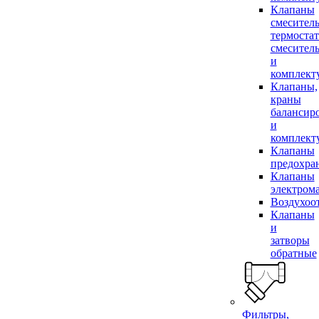
Клапаны
смесител
термоста
смесител
и
комплек
Клапаны,
краны
балансир
и
комплек
Клапаны
предохра
Клапаны
электром
Воздухоо
Клапаны
и
затворы
обратные
Фильтры,