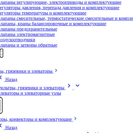
лапаны регулирующие, электроприводы и комплектующие
егуляторы давления, перепада давления и комплектующие
егуляторы температуры и комплектующие
лапаны смесительные, термостатические смесительные и комп
лапаны, краны балансировочные и комплектующие
лапаны предохранительные
лапаны электромагнитные
оздухоотводчики
лапаны и затворы обратные
ы, грязевики и элеваторы
on_left
Назад
chevron_right
expand_more
ильтры, грязевики и элеваторы
леваторы и элеваторные узлы
оры, конвекторы и комплектующие
on_left
Назад