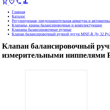
shopping_cart
favorite
call
bar_chart
Главная
Каталог
Регулирующая, предохранительная арматура и автоматик
Клапаны, краны балансировочные и комплектующие
Клапаны балансировочные ручные
Клапан балансировочный ручной чугун MNF-R Ду 32 Ру2
Клапан балансировочный ручн
измерительными ниппелями 