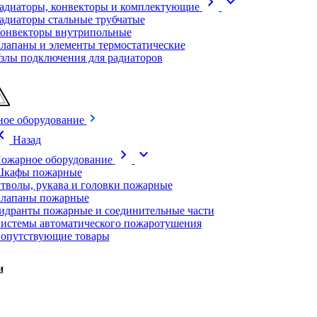
chevron_right
expand_more
адиаторы, конвекторы и комплектующие
адиаторы стальные трубчатые
онвекторы внутрипольные
лапаны и элементы термостатические
злы подключения для радиаторов
ое оборудование
on_left
Назад
chevron_right
expand_more
ожарное оборудование
кафы пожарные
тволы, рукава и головки пожарные
лапаны пожарные
идранты пожарные и соединительные части
истемы автоматического пожаротушения
опутствующие товары
и