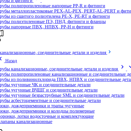
рубы и фитинги
рубы полипропиленовые напорные PP-R и фитинги
рубы металлопластиковые PEX-AL-PEX, PERT-AL-PERT и фити
рубы из сшитого полиэтилена PE-X, PE-RT и фитинги
рубы полиэтиленовые ПЭ, ПНД, фитинги и фланцы
рубы напорные ПВХ, НПВХ, PP-H и фитинги
канализационные, соединительные детали и изделия
on_left
Назад
chevron_right
expand
рубы канализационные, соединительные детали и изделия
рубы полипропиленовые канализационные и соединительные де
рубы из поливинилхлорида ПВХ, НПВХ и соединительные дета
рубы чугунные ЧК и соединительные детали
рубы чугунные ВЧШГ и соединительные детали
рубы чугунные безраструбные SML и соединительные детали
рубы асбестоцементные и соединительные детали
юки, дождеприемники и трапы чугунные
юки, дождеприемники и колодцы полимерные
оронки, лотки водосточные и комплектующие
лапаны канализационные