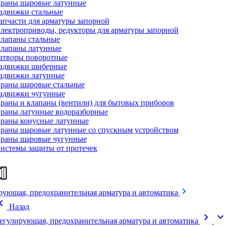
раны шаровые латунные
адвижки стальные
апчасти для арматуры запорной
лектроприводы, редукторы для арматуры запорной
лапаны стальные
лапаны латунные
атворы поворотные
адвижки шиберные
адвижки латунные
раны шаровые стальные
адвижки чугунные
раны и клапаны (вентили) для бытовых приборов
раны латунные водоразборные
раны конусные латунные
раны шаровые латунные со спускным устройством
раны шаровые чугунные
истемы защиты от протечек
рующая, предохранительная арматура и автоматика
on_left
Назад
chevron_right
expand_mor
егулирующая, предохранительная арматура и автоматика