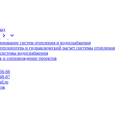
зад
chevron_right
expand_more
ирование систем отопления и водоснабжения
 теплопотерь и гидравлический расчет системы отопления
 системы водоснабжения
 и сопровождение проектов
66-66
48-87
l.ru
нок