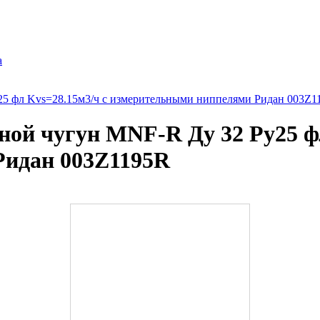
а
5 фл Kvs=28.15м3/ч с измерительными ниппелями Ридан 003Z1
ой чугун MNF-R Ду 32 Ру25 фл
Ридан 003Z1195R