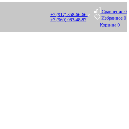
Сравнение
0
+7 (917) 858-66-66
Избранное
0
+7 (960) 083-48-87
Корзина
0