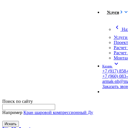
Услуги
chevron_left
На
Услуги
Проект
Расчет
Расчет
Монтаж
expand_more
Казань
+7 (917) 858-
+7 (960) 083-
armak-nh@mai
Заказать зво
Поиск по сайту
Например
Кран шаровой компрессионный Ду
Искать