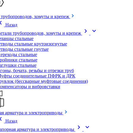
 трубопроводов, хомуты и крепеж
on_left
Назад
chevron_right
expand_more
етали трубопроводов, хомуты и крепеж
ланцы стальные
тводы стальные крутоизогнутые
тводы стальные гнутые
ереходы стальные
ройники стальные
аглушки стальные
гоны, бочата, резьбы и отрезки труб
уфты соединительные ПФРК и ДРК
рувлок (бессварные муфтовые соединения)
омпенсаторы и вибровставки
ая арматура и электроприводы
on_left
Назад
chevron_right
expand_more
апорная арматура и электроприводы