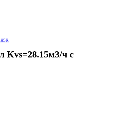
195R
 Kvs=28.15м3/ч с