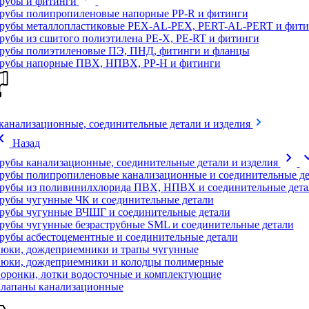
рубы и фитинги
рубы полипропиленовые напорные PP-R и фитинги
рубы металлопластиковые PEX-AL-PEX, PERT-AL-PERT и фити
рубы из сшитого полиэтилена PE-X, PE-RT и фитинги
рубы полиэтиленовые ПЭ, ПНД, фитинги и фланцы
рубы напорные ПВХ, НПВХ, PP-H и фитинги
канализационные, соединительные детали и изделия
on_left
Назад
chevron_right
expand
рубы канализационные, соединительные детали и изделия
рубы полипропиленовые канализационные и соединительные де
рубы из поливинилхлорида ПВХ, НПВХ и соединительные дета
рубы чугунные ЧК и соединительные детали
рубы чугунные ВЧШГ и соединительные детали
рубы чугунные безраструбные SML и соединительные детали
рубы асбестоцементные и соединительные детали
юки, дождеприемники и трапы чугунные
юки, дождеприемники и колодцы полимерные
оронки, лотки водосточные и комплектующие
лапаны канализационные