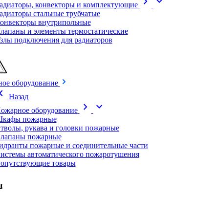
chevron_right
expand_more
адиаторы, конвекторы и комплектующие
адиаторы стальные трубчатые
онвекторы внутрипольные
лапаны и элементы термостатические
злы подключения для радиаторов
ое оборудование
on_left
Назад
chevron_right
expand_more
ожарное оборудование
кафы пожарные
тволы, рукава и головки пожарные
лапаны пожарные
идранты пожарные и соединительные части
истемы автоматического пожаротушения
опутствующие товары
и