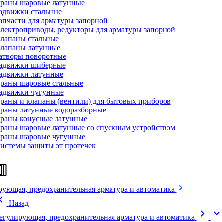
раны шаровые латунные
адвижки стальные
апчасти для арматуры запорной
лектроприводы, редукторы для арматуры запорной
лапаны стальные
лапаны латунные
атворы поворотные
адвижки шиберные
адвижки латунные
раны шаровые стальные
адвижки чугунные
раны и клапаны (вентили) для бытовых приборов
раны латунные водоразборные
раны конусные латунные
раны шаровые латунные со спускным устройством
раны шаровые чугунные
истемы защиты от протечек
рующая, предохранительная арматура и автоматика
on_left
Назад
chevron_right
expand_mor
егулирующая, предохранительная арматура и автоматика