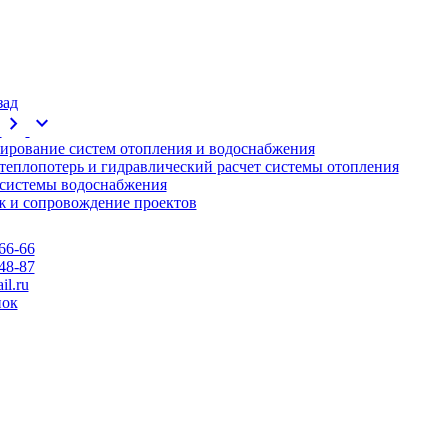
зад
chevron_right
expand_more
ирование систем отопления и водоснабжения
 теплопотерь и гидравлический расчет системы отопления
 системы водоснабжения
 и сопровождение проектов
66-66
48-87
l.ru
нок