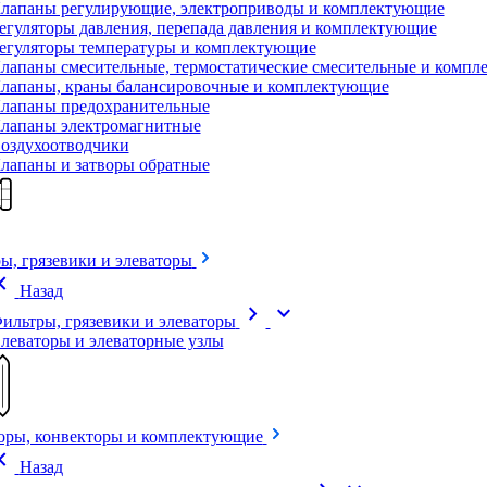
лапаны регулирующие, электроприводы и комплектующие
егуляторы давления, перепада давления и комплектующие
егуляторы температуры и комплектующие
лапаны смесительные, термостатические смесительные и комп
лапаны, краны балансировочные и комплектующие
лапаны предохранительные
лапаны электромагнитные
оздухоотводчики
лапаны и затворы обратные
ы, грязевики и элеваторы
on_left
Назад
chevron_right
expand_more
ильтры, грязевики и элеваторы
леваторы и элеваторные узлы
оры, конвекторы и комплектующие
on_left
Назад