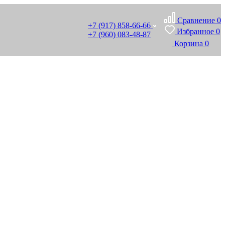
Сравнение
0
+7 (917) 858-66-66
Избранное
0
+7 (960) 083-48-87
Корзина
0