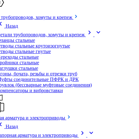
 трубопроводов, хомуты и крепеж
on_left
Назад
chevron_right
expand_more
етали трубопроводов, хомуты и крепеж
ланцы стальные
тводы стальные крутоизогнутые
тводы стальные гнутые
ереходы стальные
ройники стальные
аглушки стальные
гоны, бочата, резьбы и отрезки труб
уфты соединительные ПФРК и ДРК
рувлок (бессварные муфтовые соединения)
омпенсаторы и вибровставки
ая арматура и электроприводы
on_left
Назад
chevron_right
expand_more
апорная арматура и электроприводы