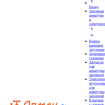
chevron_left
Назад
Запорная
арматура
и
электроп
chevron_right
expand_more
Краны
шаровые
латунные
Задвижки
стальные
Запчасти
для
арматуры
запорной
Электроп
редуктор
для
арматуры
запорной
Клапаны
стальные