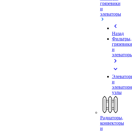
грязевики
и
элеваторы
chevron_left
Назад
Фильтры,
грязевик
и
элеватор
chevron_right
expand_more
Элеватор
и
элеватор
узлы
Радиаторы,
конвекторы
и