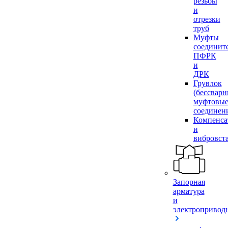
резьбы
и
отрезки
труб
Муфты
соединит
ПФРК
и
ДРК
Грувлок
(бессвар
муфтовы
соединен
Компенса
и
вибровст
Запорная
арматура
и
электропривод