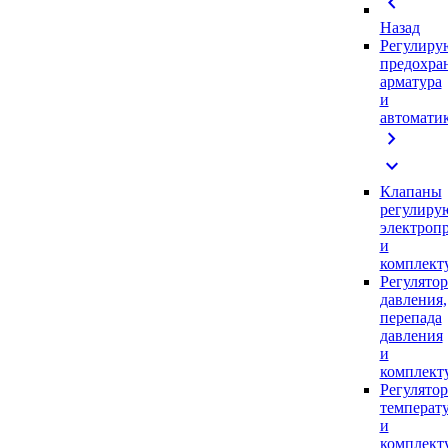
chevron_left
Назад
Регулиру
предохра
арматура
и
автомати
chevron_right
expand_more
Клапаны
регулиру
электроп
и
комплек
Регулято
давления,
перепада
давления
и
комплек
Регулято
температ
и
комплек