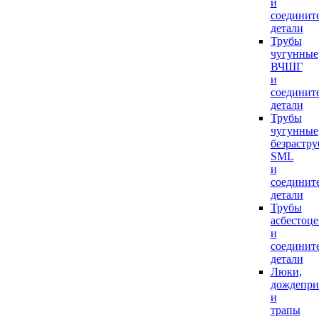
и
соединит
детали
Трубы
чугунные
ВЧШГ
и
соединит
детали
Трубы
чугунные
безрастр
SML
и
соединит
детали
Трубы
асбестоц
и
соединит
детали
Люки,
дождепр
и
трапы