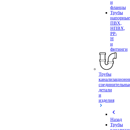
и
фланцы
Трубы
напорные
ПВХ,
НПВХ,
PP-
H
и
фитинги
Трубы
канализационн
соединительны
детали
и
изделия
chevron_left
Назад
Трубы
канализа