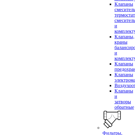
Клапаны
смесител
термоста
смесител
и
комплек
Клапаны,
краны
балансир
и
комплек
Клапаны
предохра
Клапаны
электром
Воздухоо
Клапаны
и
затворы
обратные
Фильтры,