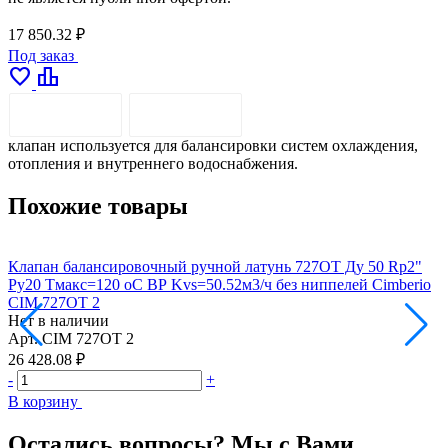
17 850.32 ₽
Под заказ
favorite
leaderboard
ОПИСАНИЕ
ДОСТАВКА
клапан используется для балансировки систем охлаждения,
отопления и внутреннего водоснабжения.
Похожие товары
Клапан балансировочный ручной латунь 727ОТ Ду 50 Rp2"
К
Ру20 Тмакс=120 оС ВР Kvs=50.52м3/ч без ниппелей Cimberio
K
CIM 727OT 2
3
Нет в наличии
Н
Арт.
CIM 727OT 2
А
26 428.08 ₽
4
-
+
-
В корзину
В
Остались вопросы? Мы с Вами