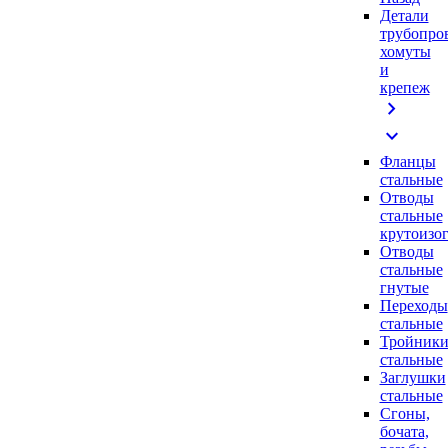
Детали
трубопро
хомуты
и
крепеж
chevron_right
expand_more
Фланцы
стальные
Отводы
стальные
крутоизо
Отводы
стальные
гнутые
Переходы
стальные
Тройник
стальные
Заглушки
стальные
Сгоны,
бочата,