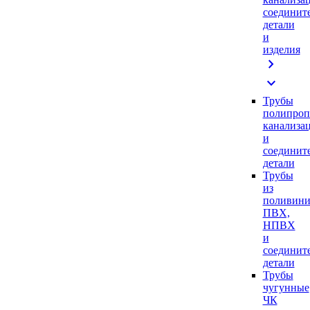
соединит
детали
и
изделия
chevron_right
expand_more
Трубы
полипроп
канализа
и
соединит
детали
Трубы
из
поливини
ПВХ,
НПВХ
и
соединит
детали
Трубы
чугунные
ЧК