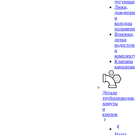
чугунные
Люки,
дождепр
и
колодцы
полимер
Воронки,
лотки
водосточ
и
комплек
Клапаны
канализа
Детали
трубопроводов,
хомуты
и
крепеж
chevron_left
Назад