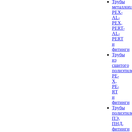
Трубы
металлоп
PEX-
AL-
PEX,
PERT-
AL-
PERT
и
фитинги
Трубы
из
сшитого
полиэтил
PE-
X,
PE-
RT
и
фитинги
Трубы
полиэтил
ПЭ,
ПНД,
фитинги