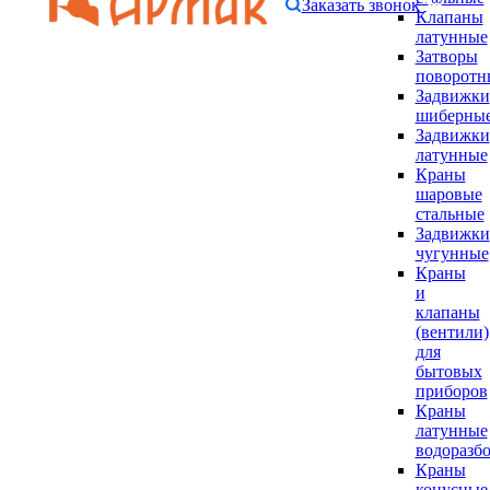
Заказать звонок
Клапаны
латунные
Затворы
поворотн
Задвижки
шиберны
Задвижки
латунные
Краны
шаровые
стальные
Задвижки
чугунные
Краны
и
клапаны
(вентили)
для
бытовых
приборов
Краны
латунные
водоразб
Краны
конусные