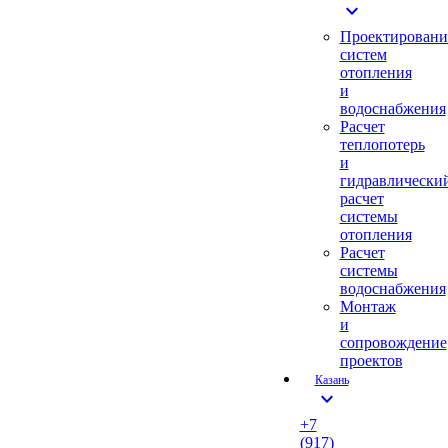
expand_more
Проектировани
систем
отопления
и
водоснабжения
Расчет
теплопотерь
и
гидравлически
расчет
системы
отопления
Расчет
системы
водоснабжения
Монтаж
и
сопровождение
проектов
Казань
expand_more
+7
(917)