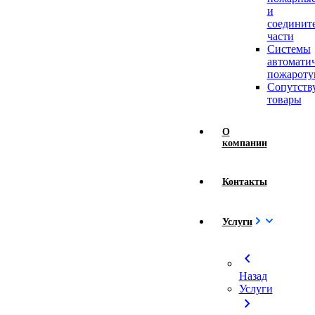
и
соединит
части
Системы
автомати
пожароту
Сопутст
товары
О
компании
Контакты
Услуги
chevron_left
Назад
Услуги
chevron_right