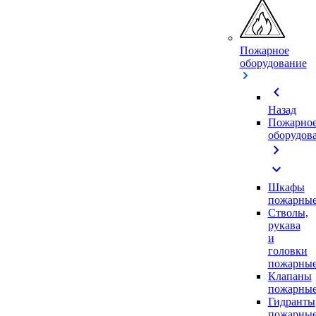
Пожарное
оборудование
chevron_left
Назад
Пожарно
оборудов
chevron_right
expand_more
Шкафы
пожарны
Стволы,
рукава
и
головки
пожарны
Клапаны
пожарны
Гидранты
пожарны