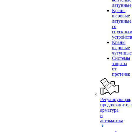
латунные
Краны
шаровые
латунные
со
спускны
устройст
Краны
шаровые
чугунные
Системы
защиты
от
протечек
Регулирующая,
предохранител
арматура
и
автоматика