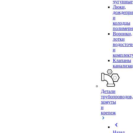
чугунные
Люки,
дождепр
и
колодцы
полимер
Воронки,
лотки
водосточ
и
комплек
Клапаны
канализа
Детали
трубопроводов,
хомуты
и
крепеж
chevron_left
Назад