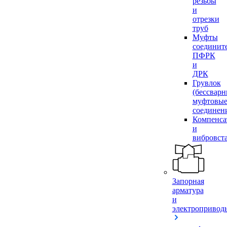
резьбы
и
отрезки
труб
Муфты
соединит
ПФРК
и
ДРК
Грувлок
(бессвар
муфтовы
соединен
Компенса
и
вибровст
Запорная
арматура
и
электропривод