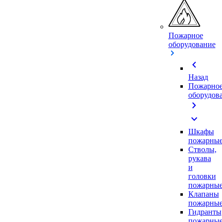
Пожарное
оборудование
chevron_left
Назад
Пожарно
оборудов
chevron_right
expand_more
Шкафы
пожарны
Стволы,
рукава
и
головки
пожарны
Клапаны
пожарны
Гидранты
пожарны