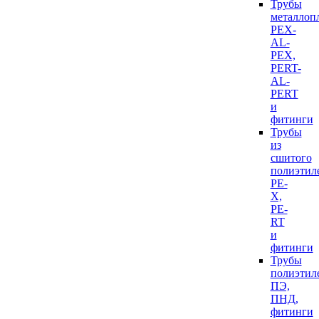
Трубы
металлоп
PEX-
AL-
PEX,
PERT-
AL-
PERT
и
фитинги
Трубы
из
сшитого
полиэтил
PE-
X,
PE-
RT
и
фитинги
Трубы
полиэтил
ПЭ,
ПНД,
фитинги