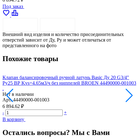
Под заказ
favorite
leaderboard
ОПИСАНИЕ
ДОСТАВКА
Внешний вид изделия и количество присоединительных
отверстий зависит от Ду, Pу и может отличаться от
представленного на фото
Похожие товары
Клапан балансировочный ручной латунь Basic Ду 20 G3/4"
К
Ру25 ВР Kvs=4.65м3/ч без ниппелей BROEN 44490000-001003
Р
.
Н
Нет в наличии
А
Арт.
44490000-001003
8
6 894.62 ₽
-
-
+
В
В корзину
Остались вопросы? Мы с Вами