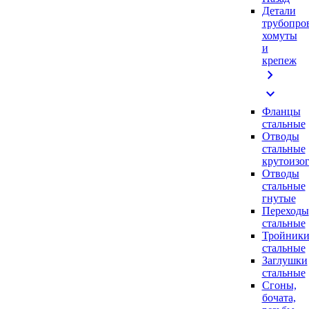
Детали
трубопро
хомуты
и
крепеж
chevron_right
expand_more
Фланцы
стальные
Отводы
стальные
крутоизо
Отводы
стальные
гнутые
Переходы
стальные
Тройник
стальные
Заглушки
стальные
Сгоны,
бочата,