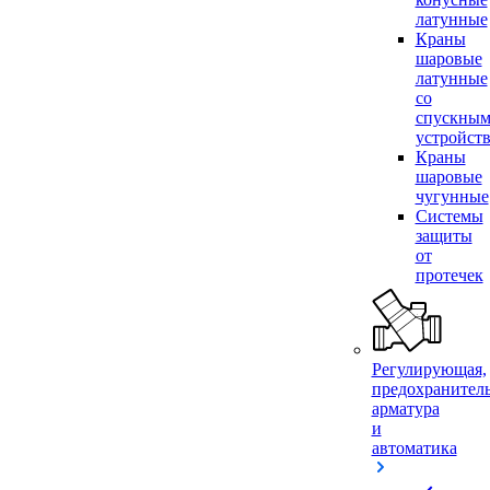
латунные
Краны
шаровые
латунные
со
спускны
устройст
Краны
шаровые
чугунные
Системы
защиты
от
протечек
Регулирующая,
предохранител
арматура
и
автоматика