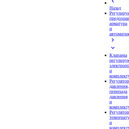
chevron_left
Назад
Регулиру
предохра
арматура
и
автомати
chevron_right
expand_more
Клапаны
регулиру
электроп
и
комплек
Регулято
давления,
перепада
давления
и
комплек
Регулято
температ
и
комплек