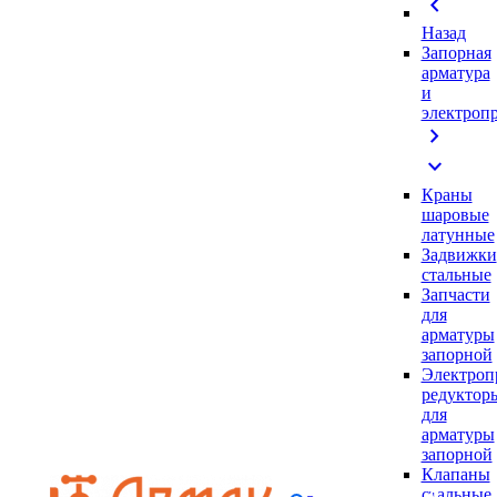
chevron_left
Назад
Запорная
арматура
и
электроп
chevron_right
expand_more
Краны
шаровые
латунные
Задвижки
стальные
Запчасти
для
арматуры
запорной
Электроп
редуктор
для
арматуры
запорной
Клапаны
стальные