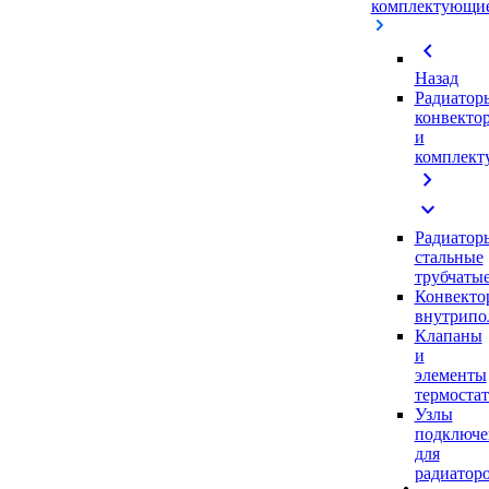
комплектующи
chevron_left
Назад
Радиатор
конвекто
и
комплек
chevron_right
expand_more
Радиатор
стальные
трубчаты
Конвекто
внутрипо
Клапаны
и
элементы
термоста
Узлы
подключе
для
радиатор