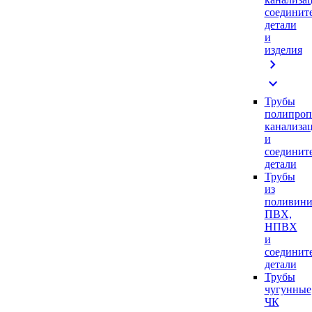
соединит
детали
и
изделия
chevron_right
expand_more
Трубы
полипроп
канализа
и
соединит
детали
Трубы
из
поливини
ПВХ,
НПВХ
и
соединит
детали
Трубы
чугунные
ЧК