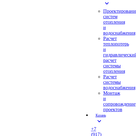
expand_more
Проектировани
систем
отопления
и
водоснабжения
Расчет
теплопотерь
и
гидравлически
расчет
системы
отопления
Расчет
системы
водоснабжения
Монтаж
и
сопровождение
проектов
Казань
expand_more
+7
(917)