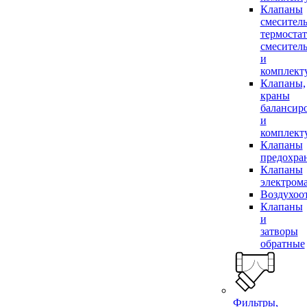
Клапаны
смесител
термоста
смесител
и
комплек
Клапаны,
краны
балансир
и
комплек
Клапаны
предохра
Клапаны
электром
Воздухоо
Клапаны
и
затворы
обратные
Фильтры,