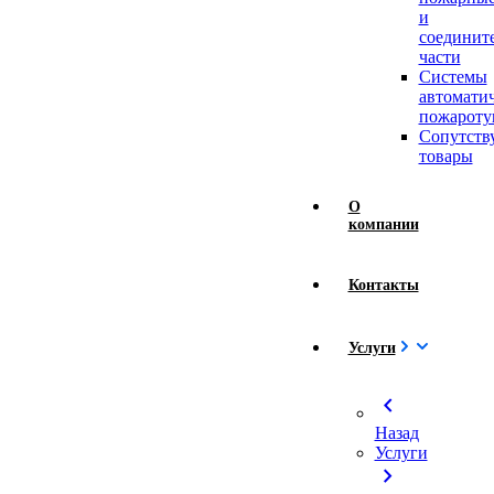
и
соединит
части
Системы
автомати
пожароту
Сопутст
товары
О
компании
Контакты
Услуги
chevron_left
Назад
Услуги
chevron_right