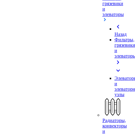
грязевики
и
элеваторы
chevron_left
Назад
Фильтры,
грязевик
и
элеватор
chevron_right
expand_more
Элеватор
и
элеватор
узлы
Радиаторы,
конвекторы
и