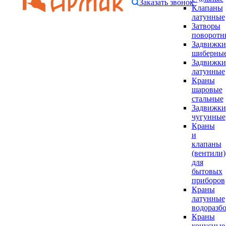
Заказать звонок
Клапаны
латунные
Затворы
поворотн
Задвижки
шиберны
Задвижки
латунные
Краны
шаровые
стальные
Задвижки
чугунные
Краны
и
клапаны
(вентили)
для
бытовых
приборов
Краны
латунные
водоразб
Краны
конусные