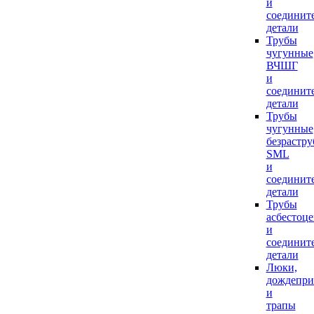
и
соединит
детали
Трубы
чугунные
ВЧШГ
и
соединит
детали
Трубы
чугунные
безрастр
SML
и
соединит
детали
Трубы
асбестоц
и
соединит
детали
Люки,
дождепр
и
трапы