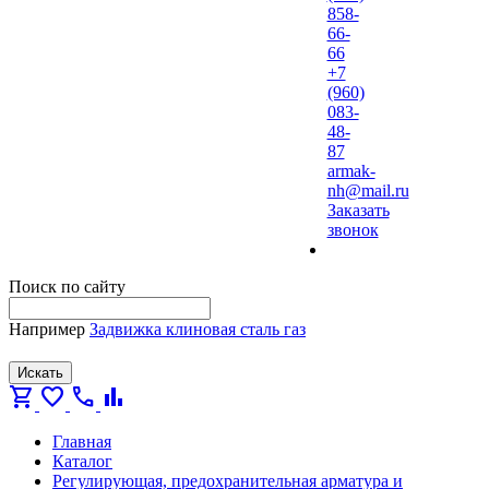
858-
66-
66
+7
(960)
083-
48-
87
armak-
nh@mail.ru
Заказать
звонок
Поиск по сайту
Например
Задвижка клиновая сталь газ
Искать
shopping_cart
favorite
call
bar_chart
Главная
Каталог
Регулирующая, предохранительная арматура и