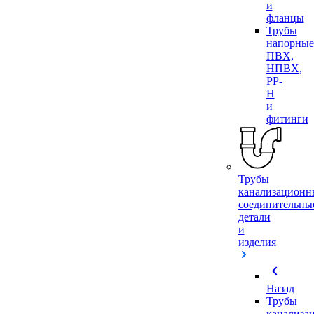
и
фланцы
Трубы
напорные
ПВХ,
НПВХ,
PP-
H
и
фитинги
Трубы
канализационн
соединительны
детали
и
изделия
chevron_left
Назад
Трубы
канализа