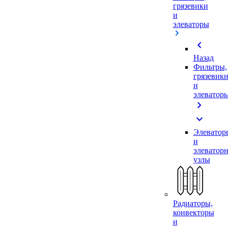
грязевики
и
элеваторы
chevron_left
Назад
Фильтры,
грязевик
и
элеватор
chevron_right
expand_more
Элеватор
и
элеватор
узлы
Радиаторы,
конвекторы
и