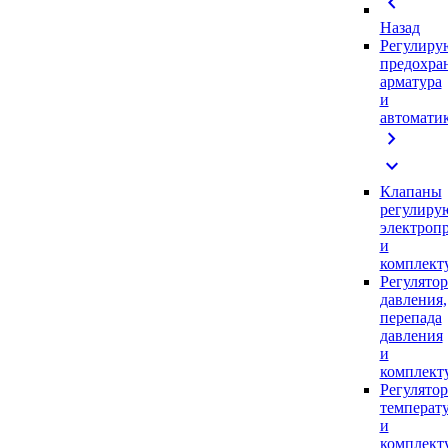
chevron_left
Назад
Регулиру
предохра
арматура
и
автомати
chevron_right
expand_more
Клапаны
регулиру
электроп
и
комплек
Регулято
давления,
перепада
давления
и
комплек
Регулято
температ
и
комплек