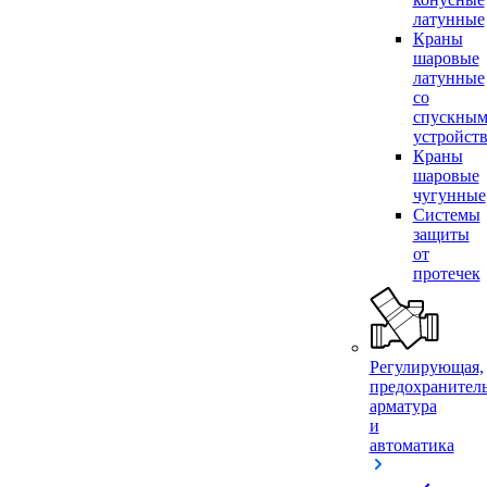
латунные
Краны
шаровые
латунные
со
спускны
устройст
Краны
шаровые
чугунные
Системы
защиты
от
протечек
Регулирующая,
предохранител
арматура
и
автоматика