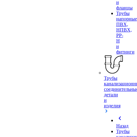
и
фланцы
Трубы
напорные
ПВХ,
НПВХ,
PP-
H
и
фитинги
Трубы
канализационн
соединительны
детали
и
изделия
chevron_left
Назад
Трубы
канализа