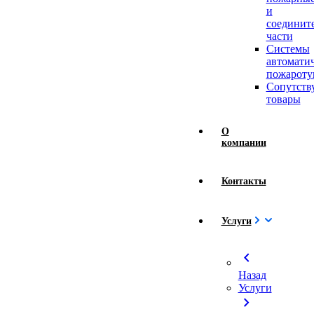
и
соединит
части
Системы
автомати
пожароту
Сопутст
товары
О
компании
Контакты
Услуги
chevron_left
Назад
Услуги
chevron_right