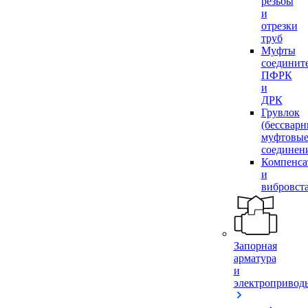
резьбы
и
отрезки
труб
Муфты
соединит
ПФРК
и
ДРК
Грувлок
(бессвар
муфтовы
соединен
Компенса
и
вибровст
Запорная
арматура
и
электропривод