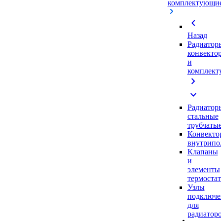
комплектующи
chevron_left
Назад
Радиатор
конвекто
и
комплек
chevron_right
expand_more
Радиатор
стальные
трубчаты
Конвекто
внутрипо
Клапаны
и
элементы
термоста
Узлы
подключе
для
радиатор