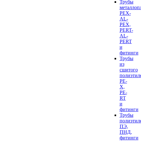
Трубы
металлоп
PEX-
AL-
PEX,
PERT-
AL-
PERT
и
фитинги
Трубы
из
сшитого
полиэтил
PE-
X,
PE-
RT
и
фитинги
Трубы
полиэтил
ПЭ,
ПНД,
фитинги