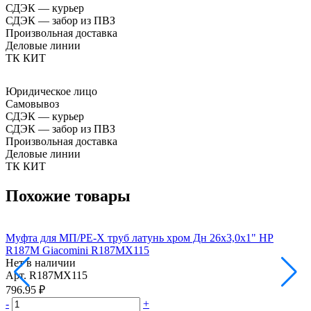
СДЭК — курьер
СДЭК — забор из ПВЗ
Произвольная доставка
Деловые линии
ТК КИТ
Юридическое лицо
Самовывоз
СДЭК — курьер
СДЭК — забор из ПВЗ
Произвольная доставка
Деловые линии
ТК КИТ
Похожие товары
Муфта для МП/PE-X труб латунь хром Дн 26х3,0х1" НР
М
R187M Giacomini R187MX115
Нет в наличии
Н
Арт.
R187MX115
А
796.95 ₽
1
-
+
-