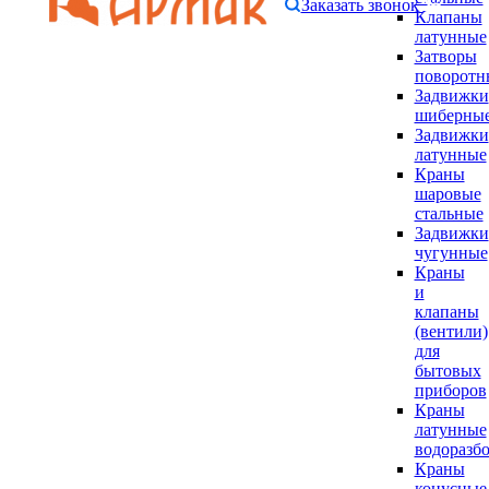
Заказать звонок
Клапаны
латунные
Затворы
поворотн
Задвижки
шиберны
Задвижки
латунные
Краны
шаровые
стальные
Задвижки
чугунные
Краны
и
клапаны
(вентили)
для
бытовых
приборов
Краны
латунные
водоразб
Краны
конусные