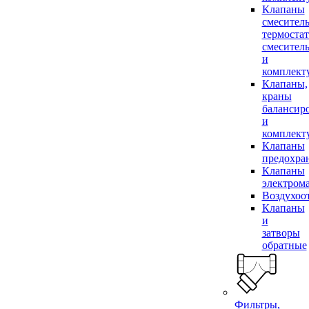
Клапаны
смесител
термоста
смесител
и
комплек
Клапаны,
краны
балансир
и
комплек
Клапаны
предохра
Клапаны
электром
Воздухоо
Клапаны
и
затворы
обратные
Фильтры,