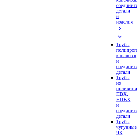
соединит
детали
и
изделия
chevron_right
expand_more
Трубы
полипроп
канализа
и
соединит
детали
Трубы
из
поливини
ПВХ,
НПВХ
и
соединит
детали
Трубы
чугунные
ЧК