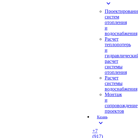
expand_more
Проектировани
систем
отопления
и
водоснабжения
Расчет
теплопотерь
и
гидравлически
расчет
системы
отопления
Расчет
системы
водоснабжения
Монтаж
и
сопровождение
проектов
Казань
expand_more
+7
(917)