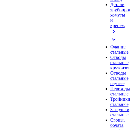
Детали
трубопро
хомуты
и
крепеж
chevron_right
expand_more
Фланцы
стальные
Отводы
стальные
крутоизо
Отводы
стальные
гнутые
Переходы
стальные
Тройник
стальные
Заглушки
стальные
Сгоны,
бочата,