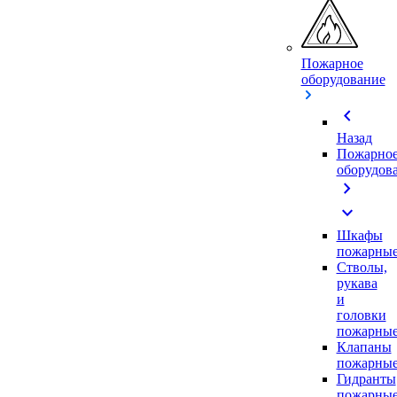
Пожарное
оборудование
chevron_left
Назад
Пожарно
оборудов
chevron_right
expand_more
Шкафы
пожарны
Стволы,
рукава
и
головки
пожарны
Клапаны
пожарны
Гидранты
пожарны