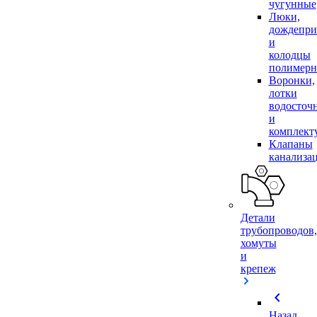
чугунные
Люки,
дождепр
и
колодцы
полимер
Воронки,
лотки
водосточ
и
комплек
Клапаны
канализа
Детали
трубопроводов,
хомуты
и
крепеж
chevron_left
Назад