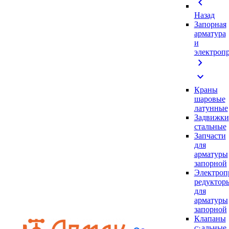
chevron_left
Назад
Запорная
арматура
и
электроп
chevron_right
expand_more
Краны
шаровые
латунные
Задвижки
стальные
Запчасти
для
арматуры
запорной
Электроп
редуктор
для
арматуры
запорной
Клапаны
стальные