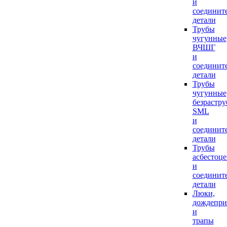
и
соединит
детали
Трубы
чугунные
ВЧШГ
и
соединит
детали
Трубы
чугунные
безрастр
SML
и
соединит
детали
Трубы
асбестоц
и
соединит
детали
Люки,
дождепр
и
трапы