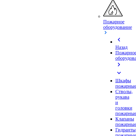
Пожарное
оборудование
chevron_left
Назад
Пожарно
оборудов
chevron_right
expand_more
Шкафы
пожарны
Стволы,
рукава
и
головки
пожарны
Клапаны
пожарны
Гидранты
пожарны