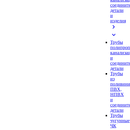
соединит
детали
и
изделия
chevron_right
expand_more
Трубы
полипроп
канализа
и
соединит
детали
Трубы
из
поливини
ПВХ,
НПВХ
и
соединит
детали
Трубы
чугунные
ЧК