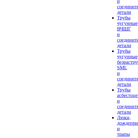
и
соединит
детали
Трубы
чугунные
ВЧШГ
и
соединит
детали
Трубы
чугунные
безрастр
SML
и
соединит
детали
Трубы
асбестоц
и
соединит
детали
Люки,
дождепр
и
трапы