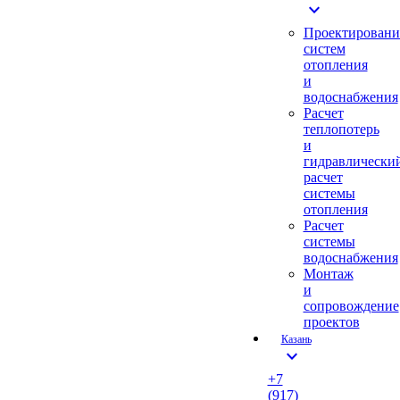
expand_more
Проектировани
систем
отопления
и
водоснабжения
Расчет
теплопотерь
и
гидравлически
расчет
системы
отопления
Расчет
системы
водоснабжения
Монтаж
и
сопровождение
проектов
Казань
expand_more
+7
(917)