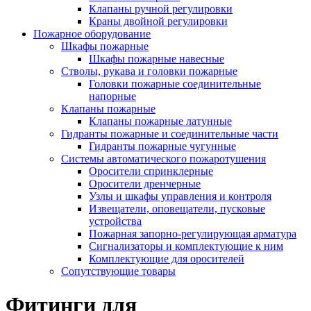
Клапаны ручной регулировки
Краны двойной регулировки
Пожарное оборудование
Шкафы пожарные
Шкафы пожарные навесные
Стволы, рукава и головки пожарные
Головки пожарные соединительные
напорные
Клапаны пожарные
Клапаны пожарные латунные
Гидранты пожарные и соединительные части
Гидранты пожарные чугунные
Системы автоматического пожаротушения
Оросители спринклерные
Оросители дренчерные
Узлы и шкафы управления и контроля
Извещатели, оповещатели, пусковые
устройства
Пожарная запорно-регулирующая арматура
Сигнализаторы и комплектующие к ним
Комплектующие для оросителей
Сопутствующие товары
Фитинги для