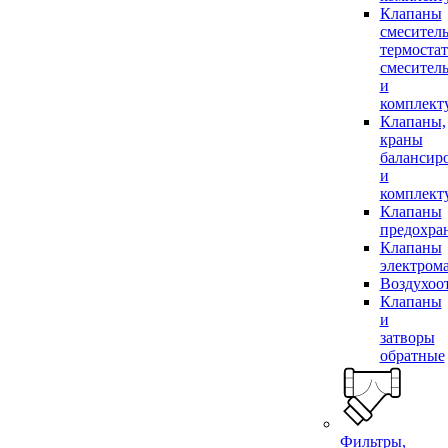
Клапаны
смесител
термоста
смесител
и
комплек
Клапаны,
краны
балансир
и
комплек
Клапаны
предохра
Клапаны
электром
Воздухоо
Клапаны
и
затворы
обратные
Фильтры,