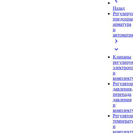
chevron_left
Назад
Регулиру
предохра
арматура
и
автомати
chevron_right
expand_more
Клапаны
регулиру
электроп
и
комплек
Регулято
давления,
перепада
давления
и
комплек
Регулято
температ
и
комплек