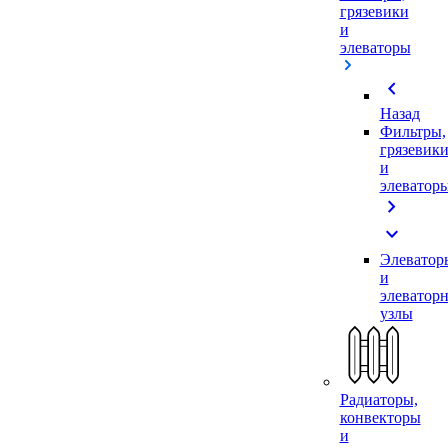
грязевики
и
элеваторы
chevron_left
Назад
Фильтры,
грязевик
и
элеватор
chevron_right
expand_more
Элеватор
и
элеватор
узлы
Радиаторы,
конвекторы
и