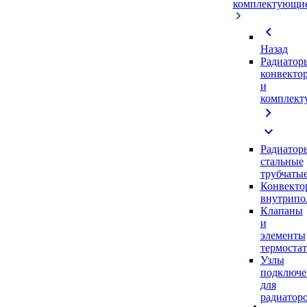
комплектующи
chevron_left
Назад
Радиатор
конвекто
и
комплек
chevron_right
expand_more
Радиатор
стальные
трубчаты
Конвекто
внутрипо
Клапаны
и
элементы
термоста
Узлы
подключе
для
радиатор