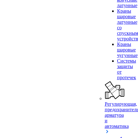
латунные
Краны
шаровые
латунные
со
спускны
устройст
Краны
шаровые
чугунные
Системы
защиты
от
протечек
Регулирующая,
предохранител
арматура
и
автоматика