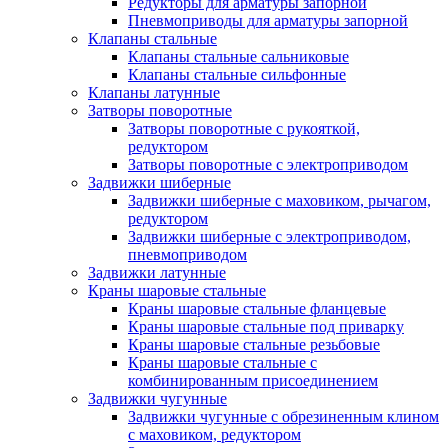
Редукторы для арматуры запорной
Пневмоприводы для арматуры запорной
Клапаны стальные
Клапаны стальные сальниковые
Клапаны стальные сильфонные
Клапаны латунные
Затворы поворотные
Затворы поворотные с рукояткой,
редуктором
Затворы поворотные с электроприводом
Задвижки шиберные
Задвижки шиберные с маховиком, рычагом,
редуктором
Задвижки шиберные с электроприводом,
пневмоприводом
Задвижки латунные
Краны шаровые стальные
Краны шаровые стальные фланцевые
Краны шаровые стальные под приварку
Краны шаровые стальные резьбовые
Краны шаровые стальные с
комбинированным присоединением
Задвижки чугунные
Задвижки чугунные с обрезиненным клином
с маховиком, редуктором