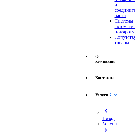
и
соединит
части
Системы
автомати
пожароту
Сопутст
товары
О
компании
Контакты
Услуги
chevron_left
Назад
Услуги
chevron_right