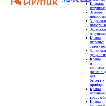
Заказать звонок
Клапаны
латунные
Затворы
поворотн
Задвижки
шиберны
Задвижки
латунные
Краны
шаровые
стальные
Задвижки
чугунные
Краны
и
клапаны
(вентили)
для
бытовых
приборов
Краны
латунные
водоразб
Краны
конусные