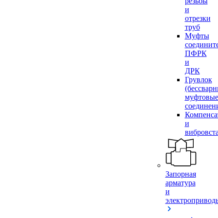
резьбы
и
отрезки
труб
Муфты
соединит
ПФРК
и
ДРК
Грувлок
(бессвар
муфтовы
соединен
Компенса
и
вибровст
Запорная
арматура
и
электропривод