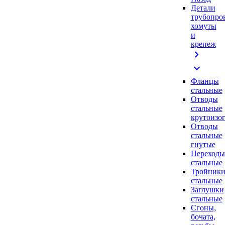
Детали
трубопро
хомуты
и
крепеж
chevron_right
expand_more
Фланцы
стальные
Отводы
стальные
крутоизо
Отводы
стальные
гнутые
Переходы
стальные
Тройник
стальные
Заглушки
стальные
Сгоны,
бочата,