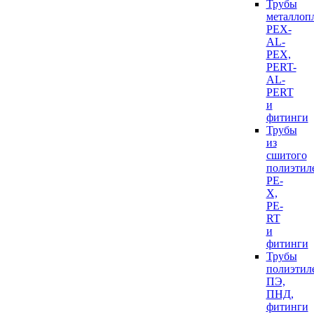
Трубы
металлоп
PEX-
AL-
PEX,
PERT-
AL-
PERT
и
фитинги
Трубы
из
сшитого
полиэтил
PE-
X,
PE-
RT
и
фитинги
Трубы
полиэтил
ПЭ,
ПНД,
фитинги