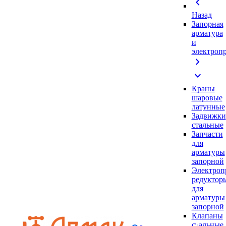
chevron_left
Назад
Запорная
арматура
и
электроп
chevron_right
expand_more
Краны
шаровые
латунные
Задвижки
стальные
Запчасти
для
арматуры
запорной
Электроп
редуктор
для
арматуры
запорной
Клапаны
стальные