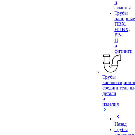
и
фланцы
Трубы
напорные
ПВХ,
НПВХ,
PP-
H
и
фитинги
Трубы
канализационн
соединительны
детали
и
изделия
chevron_left
Назад
Трубы
канализа