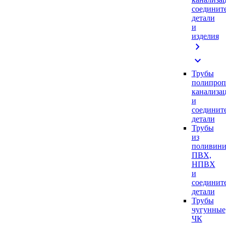
соединит
детали
и
изделия
chevron_right
expand_more
Трубы
полипроп
канализа
и
соединит
детали
Трубы
из
поливини
ПВХ,
НПВХ
и
соединит
детали
Трубы
чугунные
ЧК