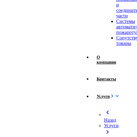
и
соединит
части
Системы
автомати
пожароту
Сопутст
товары
О
компании
Контакты
Услуги
chevron_left
Назад
Услуги
chevron_right