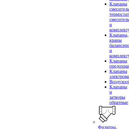
Клапаны
смесител
термоста
смесител
и
комплек
Клапаны,
краны
балансир
и
комплек
Клапаны
предохра
Клапаны
электром
Воздухоо
Клапаны
и
затворы
обратные
Фильтры,