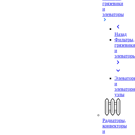
грязевики
и
элеваторы
chevron_left
Назад
Фильтры,
грязевик
и
элеватор
chevron_right
expand_more
Элеватор
и
элеватор
узлы
Радиаторы,
конвекторы
и