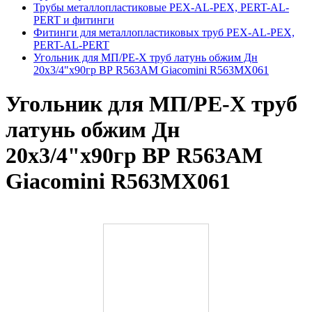
Трубы металлопластиковые PEX-AL-PEX, PERT-AL-
PERT и фитинги
Фитинги для металлопластиковых труб PEX-AL-PEX,
PERT-AL-PERT
Угольник для МП/PE-X труб латунь обжим Дн
20х3/4"х90гр ВР R563AM Giacomini R563MX061
Угольник для МП/PE-X труб
латунь обжим Дн
20х3/4"х90гр ВР R563AM
Giacomini R563MX061