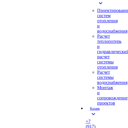
expand_more
Проектировани
систем
отопления
и
водоснабжения
Расчет
теплопотерь
и
гидравлически
расчет
системы
отопления
Расчет
системы
водоснабжения
Монтаж
и
сопровождение
проектов
Казань
expand_more
+7
(917)