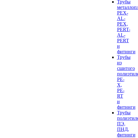
Трубы
металлоп
PEX-
AL-
PEX,
PERT-
AL-
PERT
и
фитинги
Трубы
из
сшитого
полиэтил
PE-
X,
PE-
RT
и
фитинги
Трубы
полиэтил
ПЭ,
ПНД,
фитинги