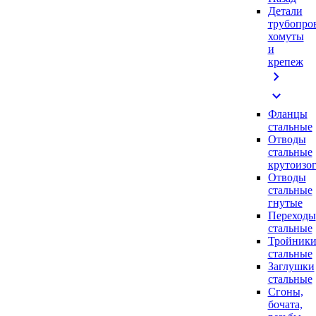
Детали
трубопро
хомуты
и
крепеж
chevron_right
expand_more
Фланцы
стальные
Отводы
стальные
крутоизо
Отводы
стальные
гнутые
Переходы
стальные
Тройник
стальные
Заглушки
стальные
Сгоны,
бочата,