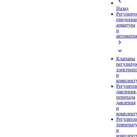
chevron_left
Назад
Регулиру
предохра
арматура
и
автомати
chevron_right
expand_more
Клапаны
регулиру
электроп
и
комплек
Регулято
давления,
перепада
давления
и
комплек
Регулято
температ
и
комплек