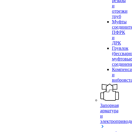
резьбы
и
отрезки
труб
Муфты
соединит
ПФРК
и
ДРК
Грувлок
(бессвар
муфтовы
соединен
Компенса
и
вибровст
Запорная
арматура
и
электропривод