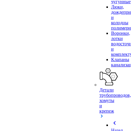
чугунные
Люки,
дождепр
и
колодцы
полимер
Воронки,
лотки
водосточ
и
комплек
Клапаны
канализа
Детали
трубопроводов,
хомуты
и
крепеж
chevron_left
Назад