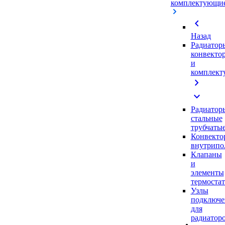
комплектующи
chevron_left
Назад
Радиатор
конвекто
и
комплек
chevron_right
expand_more
Радиатор
стальные
трубчаты
Конвекто
внутрипо
Клапаны
и
элементы
термоста
Узлы
подключе
для
радиатор