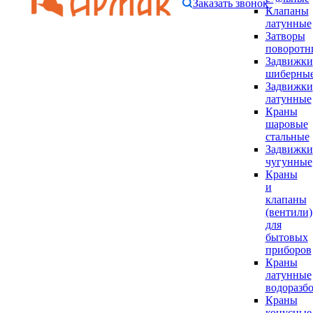
Заказать звонок
Клапаны
латунные
Затворы
поворотн
Задвижки
шиберны
Задвижки
латунные
Краны
шаровые
стальные
Задвижки
чугунные
Краны
и
клапаны
(вентили)
для
бытовых
приборов
Краны
латунные
водоразб
Краны
конусные