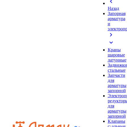
chevron_left
Назад
Запорная
арматура
и
электроп
chevron_right
expand_more
Краны
шаровые
латунные
Задвижки
стальные
Запчасти
для
арматуры
запорной
Электроп
редуктор
для
арматуры
запорной
Клапаны
стальные