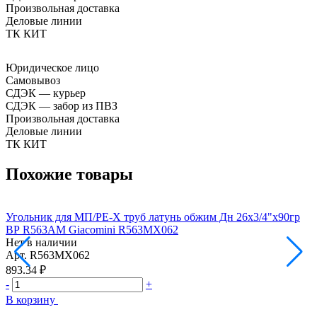
Произвольная доставка
Деловые линии
ТК КИТ
Юридическое лицо
Самовывоз
СДЭК — курьер
СДЭК — забор из ПВЗ
Произвольная доставка
Деловые линии
ТК КИТ
Похожие товары
Угольник для МП/PE-X труб латунь обжим Дн 26х3/4"х90гр
У
ВР R563AM Giacomini R563MX062
Нет в наличии
Н
Арт.
R563MX062
А
893.34 ₽
1
-
+
-
В корзину
В