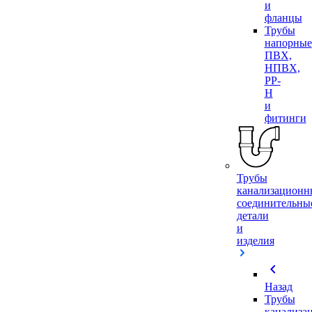
и
фланцы
Трубы
напорные
ПВХ,
НПВХ,
PP-
H
и
фитинги
Трубы
канализационн
соединительны
детали
и
изделия
chevron_left
Назад
Трубы
канализа