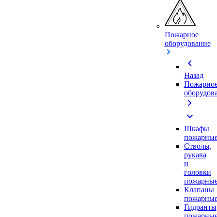
Пожарное
оборудование
chevron_left
Назад
Пожарно
оборудов
chevron_right
expand_more
Шкафы
пожарны
Стволы,
рукава
и
головки
пожарны
Клапаны
пожарны
Гидранты
пожарны