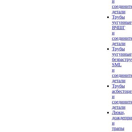
и
соединит
детали
Трубы
чугунные
ВЧШГ
и
соединит
детали
Трубы
чугунные
безрастр
SML
и
соединит
детали
Трубы
асбестоц
и
соединит
детали
Люки,
дождепр
и
трапы