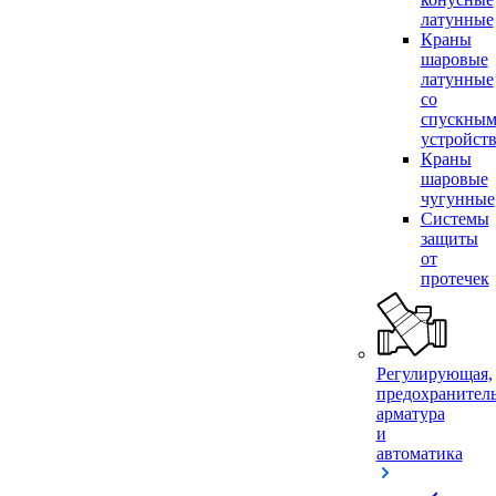
латунные
Краны
шаровые
латунные
со
спускны
устройст
Краны
шаровые
чугунные
Системы
защиты
от
протечек
Регулирующая,
предохранител
арматура
и
автоматика