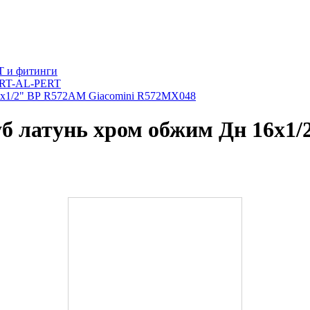
T и фитинги
ERT-AL-PERT
16х1/2" ВР R572AM Giacomini R572MX048
б латунь хром обжим Дн 16х1/