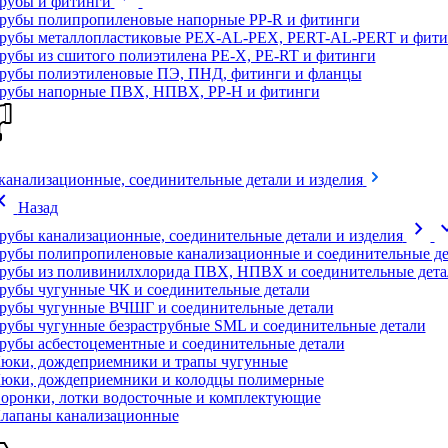
рубы и фитинги
рубы полипропиленовые напорные PP-R и фитинги
рубы металлопластиковые PEX-AL-PEX, PERT-AL-PERT и фити
рубы из сшитого полиэтилена PE-X, PE-RT и фитинги
рубы полиэтиленовые ПЭ, ПНД, фитинги и фланцы
рубы напорные ПВХ, НПВХ, PP-H и фитинги
канализационные, соединительные детали и изделия
on_left
Назад
chevron_right
expand
рубы канализационные, соединительные детали и изделия
рубы полипропиленовые канализационные и соединительные де
рубы из поливинилхлорида ПВХ, НПВХ и соединительные дета
рубы чугунные ЧК и соединительные детали
рубы чугунные ВЧШГ и соединительные детали
рубы чугунные безраструбные SML и соединительные детали
рубы асбестоцементные и соединительные детали
юки, дождеприемники и трапы чугунные
юки, дождеприемники и колодцы полимерные
оронки, лотки водосточные и комплектующие
лапаны канализационные