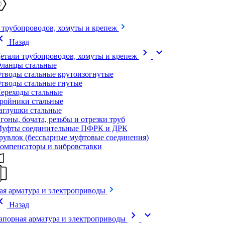
 трубопроводов, хомуты и крепеж
on_left
Назад
chevron_right
expand_more
етали трубопроводов, хомуты и крепеж
ланцы стальные
тводы стальные крутоизогнутые
тводы стальные гнутые
ереходы стальные
ройники стальные
аглушки стальные
гоны, бочата, резьбы и отрезки труб
уфты соединительные ПФРК и ДРК
рувлок (бессварные муфтовые соединения)
омпенсаторы и вибровставки
ая арматура и электроприводы
on_left
Назад
chevron_right
expand_more
апорная арматура и электроприводы