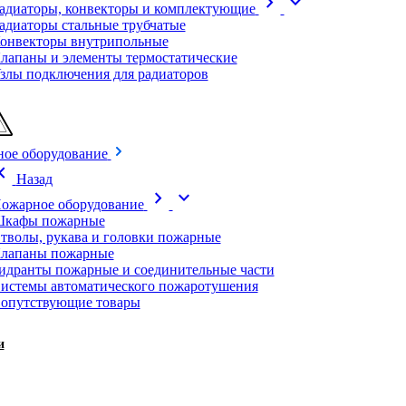
chevron_right
expand_more
адиаторы, конвекторы и комплектующие
адиаторы стальные трубчатые
онвекторы внутрипольные
лапаны и элементы термостатические
злы подключения для радиаторов
ое оборудование
on_left
Назад
chevron_right
expand_more
ожарное оборудование
кафы пожарные
тволы, рукава и головки пожарные
лапаны пожарные
идранты пожарные и соединительные части
истемы автоматического пожаротушения
опутствующие товары
и