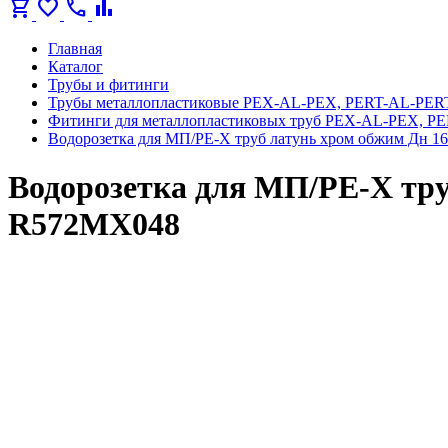
shopping_cart
favorite
call
bar_chart
Главная
Каталог
Трубы и фитинги
Трубы металлопластиковые PEX-AL-PEX, PERT-AL-PER
Фитинги для металлопластиковых труб PEX-AL-PEX, P
Водорозетка для МП/PE-X труб латунь хром обжим Дн 
Водорозетка для МП/PE-X тру
R572MX048