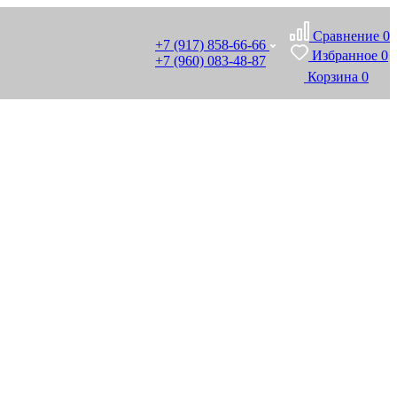
Сравнение
0
+7 (917) 858-66-66
Избранное
0
+7 (960) 083-48-87
Корзина
0