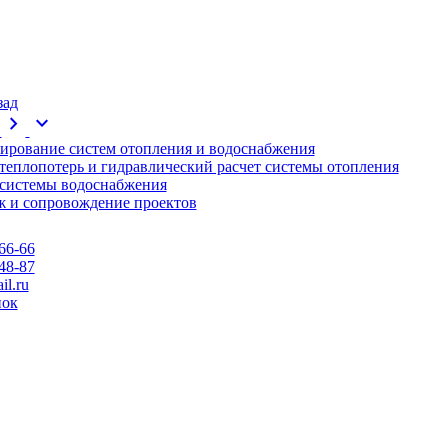
зад
chevron_right
expand_more
ирование систем отопления и водоснабжения
 теплопотерь и гидравлический расчет системы отопления
 системы водоснабжения
 и сопровождение проектов
66-66
48-87
l.ru
нок