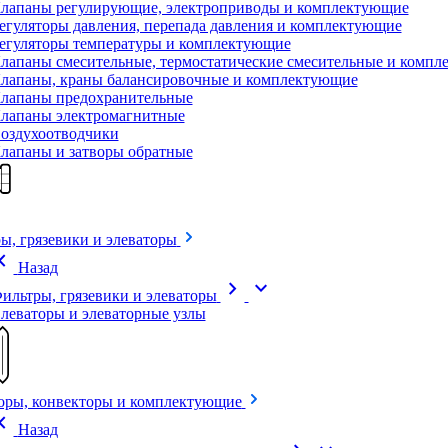
лапаны регулирующие, электроприводы и комплектующие
егуляторы давления, перепада давления и комплектующие
егуляторы температуры и комплектующие
лапаны смесительные, термостатические смесительные и комп
лапаны, краны балансировочные и комплектующие
лапаны предохранительные
лапаны электромагнитные
оздухоотводчики
лапаны и затворы обратные
ы, грязевики и элеваторы
on_left
Назад
chevron_right
expand_more
ильтры, грязевики и элеваторы
леваторы и элеваторные узлы
оры, конвекторы и комплектующие
on_left
Назад