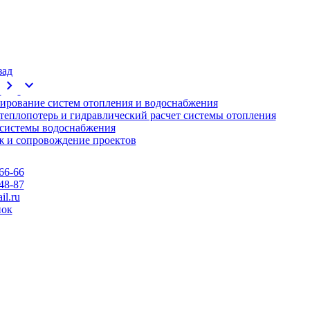
зад
chevron_right
expand_more
ирование систем отопления и водоснабжения
 теплопотерь и гидравлический расчет системы отопления
 системы водоснабжения
 и сопровождение проектов
66-66
48-87
l.ru
нок