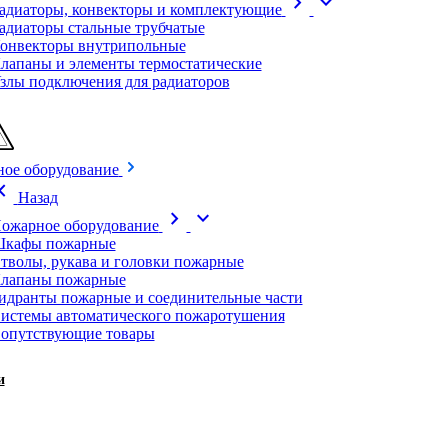
chevron_right
expand_more
адиаторы, конвекторы и комплектующие
адиаторы стальные трубчатые
онвекторы внутрипольные
лапаны и элементы термостатические
злы подключения для радиаторов
ое оборудование
on_left
Назад
chevron_right
expand_more
ожарное оборудование
кафы пожарные
тволы, рукава и головки пожарные
лапаны пожарные
идранты пожарные и соединительные части
истемы автоматического пожаротушения
опутствующие товары
и