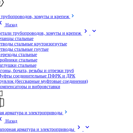
 трубопроводов, хомуты и крепеж
on_left
Назад
chevron_right
expand_more
етали трубопроводов, хомуты и крепеж
ланцы стальные
тводы стальные крутоизогнутые
тводы стальные гнутые
ереходы стальные
ройники стальные
аглушки стальные
гоны, бочата, резьбы и отрезки труб
уфты соединительные ПФРК и ДРК
рувлок (бессварные муфтовые соединения)
омпенсаторы и вибровставки
ая арматура и электроприводы
on_left
Назад
chevron_right
expand_more
апорная арматура и электроприводы