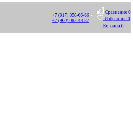
Сравнение
0
+7 (917) 858-66-66
Избранное
0
+7 (960) 083-48-87
Корзина
0