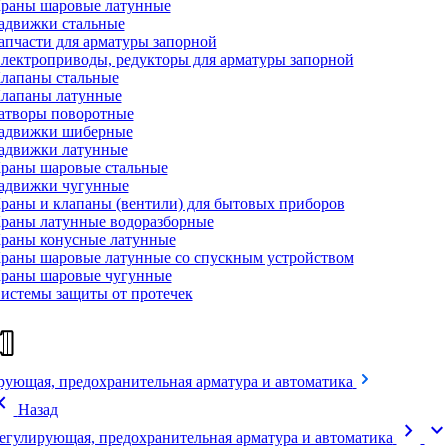
раны шаровые латунные
адвижки стальные
апчасти для арматуры запорной
лектроприводы, редукторы для арматуры запорной
лапаны стальные
лапаны латунные
атворы поворотные
адвижки шиберные
адвижки латунные
раны шаровые стальные
адвижки чугунные
раны и клапаны (вентили) для бытовых приборов
раны латунные водоразборные
раны конусные латунные
раны шаровые латунные со спускным устройством
раны шаровые чугунные
истемы защиты от протечек
рующая, предохранительная арматура и автоматика
on_left
Назад
chevron_right
expand_mor
егулирующая, предохранительная арматура и автоматика