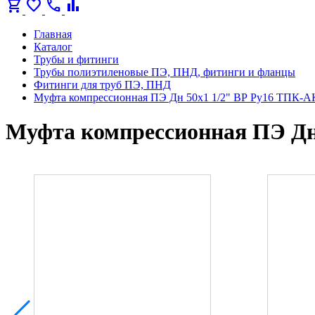
shopping_cart
favorite
call
bar_chart
Главная
Каталог
Трубы и фитинги
Трубы полиэтиленовые ПЭ, ПНД, фитинги и фланцы
Фитинги для труб ПЭ, ПНД
Муфта компрессионная ПЭ Дн 50х1 1/2" ВР Ру16 ТПК-А
Муфта компрессионная ПЭ Дн