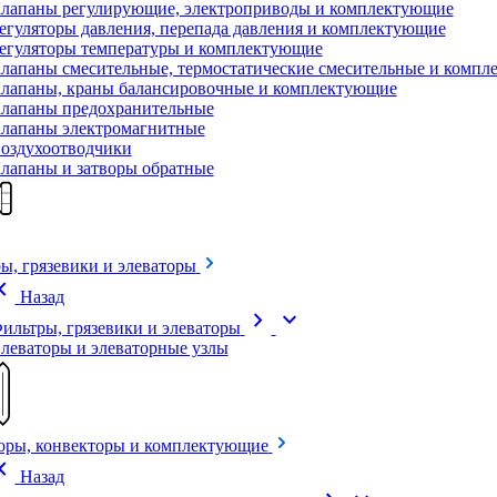
лапаны регулирующие, электроприводы и комплектующие
егуляторы давления, перепада давления и комплектующие
егуляторы температуры и комплектующие
лапаны смесительные, термостатические смесительные и комп
лапаны, краны балансировочные и комплектующие
лапаны предохранительные
лапаны электромагнитные
оздухоотводчики
лапаны и затворы обратные
ы, грязевики и элеваторы
on_left
Назад
chevron_right
expand_more
ильтры, грязевики и элеваторы
леваторы и элеваторные узлы
оры, конвекторы и комплектующие
on_left
Назад