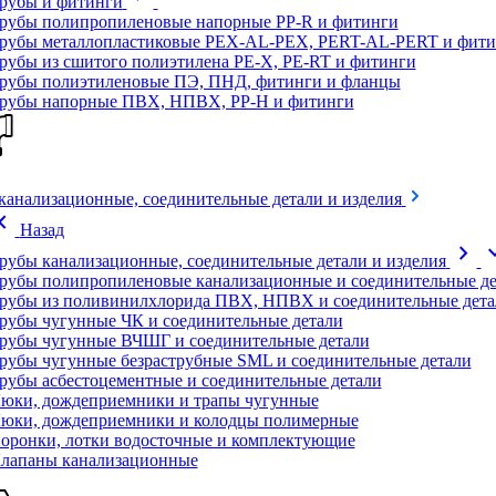
рубы и фитинги
рубы полипропиленовые напорные PP-R и фитинги
рубы металлопластиковые PEX-AL-PEX, PERT-AL-PERT и фити
рубы из сшитого полиэтилена PE-X, PE-RT и фитинги
рубы полиэтиленовые ПЭ, ПНД, фитинги и фланцы
рубы напорные ПВХ, НПВХ, PP-H и фитинги
канализационные, соединительные детали и изделия
on_left
Назад
chevron_right
expand
рубы канализационные, соединительные детали и изделия
рубы полипропиленовые канализационные и соединительные де
рубы из поливинилхлорида ПВХ, НПВХ и соединительные дета
рубы чугунные ЧК и соединительные детали
рубы чугунные ВЧШГ и соединительные детали
рубы чугунные безраструбные SML и соединительные детали
рубы асбестоцементные и соединительные детали
юки, дождеприемники и трапы чугунные
юки, дождеприемники и колодцы полимерные
оронки, лотки водосточные и комплектующие
лапаны канализационные