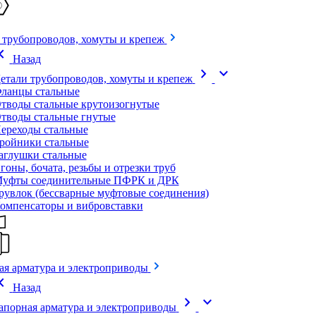
 трубопроводов, хомуты и крепеж
on_left
Назад
chevron_right
expand_more
етали трубопроводов, хомуты и крепеж
ланцы стальные
тводы стальные крутоизогнутые
тводы стальные гнутые
ереходы стальные
ройники стальные
аглушки стальные
гоны, бочата, резьбы и отрезки труб
уфты соединительные ПФРК и ДРК
рувлок (бессварные муфтовые соединения)
омпенсаторы и вибровставки
ая арматура и электроприводы
on_left
Назад
chevron_right
expand_more
апорная арматура и электроприводы