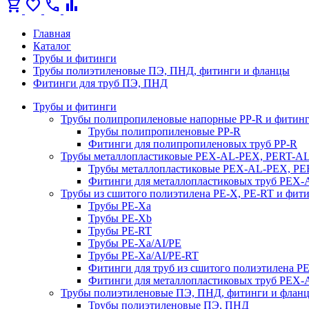
shopping_cart
favorite
call
bar_chart
Главная
Каталог
Трубы и фитинги
Трубы полиэтиленовые ПЭ, ПНД, фитинги и фланцы
Фитинги для труб ПЭ, ПНД
Трубы и фитинги
Трубы полипропиленовые напорные PP-R и фитин
Трубы полипропиленовые PP-R
Фитинги для полипропиленовых труб PP-R
Трубы металлопластиковые PEX-AL-PEX, PERT-A
Трубы металлопластиковые PEX-AL-PEX, P
Фитинги для металлопластиковых труб PEX
Трубы из сшитого полиэтилена PE-X, PE-RT и фит
Трубы PE-Xa
Трубы PE-Xb
Трубы PE-RT
Трубы PE-Xa/AI/PE
Трубы PE-Xa/AI/PE-RT
Фитинги для труб из сшитого полиэтилена P
Фитинги для металлопластиковых труб PEX
Трубы полиэтиленовые ПЭ, ПНД, фитинги и флан
Трубы полиэтиленовые ПЭ, ПНД