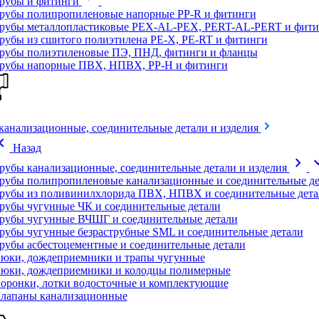
рубы и фитинги
рубы полипропиленовые напорные PP-R и фитинги
рубы металлопластиковые PEX-AL-PEX, PERT-AL-PERT и фити
рубы из сшитого полиэтилена PE-X, PE-RT и фитинги
рубы полиэтиленовые ПЭ, ПНД, фитинги и фланцы
рубы напорные ПВХ, НПВХ, PP-H и фитинги
канализационные, соединительные детали и изделия
on_left
Назад
chevron_right
expand
рубы канализационные, соединительные детали и изделия
рубы полипропиленовые канализационные и соединительные де
рубы из поливинилхлорида ПВХ, НПВХ и соединительные дета
рубы чугунные ЧК и соединительные детали
рубы чугунные ВЧШГ и соединительные детали
рубы чугунные безраструбные SML и соединительные детали
рубы асбестоцементные и соединительные детали
юки, дождеприемники и трапы чугунные
юки, дождеприемники и колодцы полимерные
оронки, лотки водосточные и комплектующие
лапаны канализационные