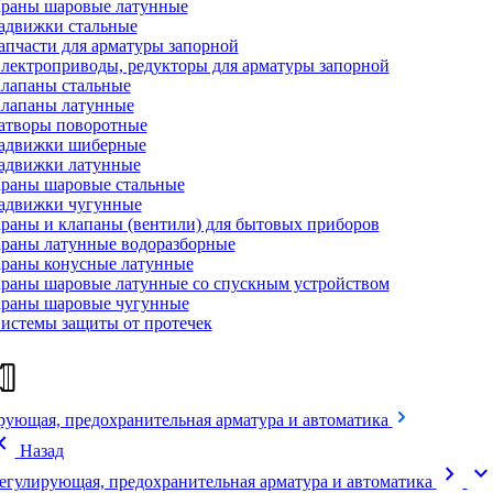
раны шаровые латунные
адвижки стальные
апчасти для арматуры запорной
лектроприводы, редукторы для арматуры запорной
лапаны стальные
лапаны латунные
атворы поворотные
адвижки шиберные
адвижки латунные
раны шаровые стальные
адвижки чугунные
раны и клапаны (вентили) для бытовых приборов
раны латунные водоразборные
раны конусные латунные
раны шаровые латунные со спускным устройством
раны шаровые чугунные
истемы защиты от протечек
рующая, предохранительная арматура и автоматика
on_left
Назад
chevron_right
expand_mor
егулирующая, предохранительная арматура и автоматика