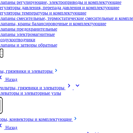
лапаны регулирующие, электроприводы и комплектующие
егуляторы давления, перепада давления и комплектующие
егуляторы температуры и комплектующие
лапаны смесительные, термостатические смесительные и комп
лапаны, краны балансировочные и комплектующие
лапаны предохранительные
лапаны электромагнитные
оздухоотводчики
лапаны и затворы обратные
ы, грязевики и элеваторы
on_left
Назад
chevron_right
expand_more
ильтры, грязевики и элеваторы
леваторы и элеваторные узлы
оры, конвекторы и комплектующие
on_left
Назад