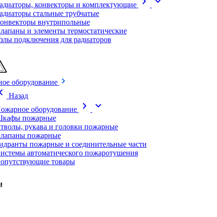
chevron_right
expand_more
адиаторы, конвекторы и комплектующие
адиаторы стальные трубчатые
онвекторы внутрипольные
лапаны и элементы термостатические
злы подключения для радиаторов
ое оборудование
on_left
Назад
chevron_right
expand_more
ожарное оборудование
кафы пожарные
тволы, рукава и головки пожарные
лапаны пожарные
идранты пожарные и соединительные части
истемы автоматического пожаротушения
опутствующие товары
и