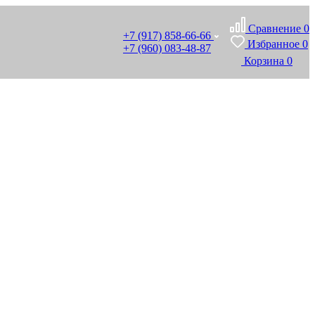
Сравнение
0
+7 (917) 858-66-66
Избранное
0
+7 (960) 083-48-87
Корзина
0