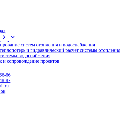
зад
chevron_right
expand_more
ирование систем отопления и водоснабжения
 теплопотерь и гидравлический расчет системы отопления
 системы водоснабжения
 и сопровождение проектов
66-66
48-87
l.ru
нок