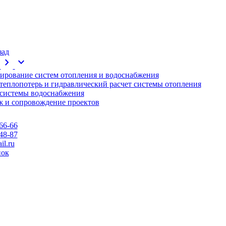
зад
chevron_right
expand_more
ирование систем отопления и водоснабжения
 теплопотерь и гидравлический расчет системы отопления
 системы водоснабжения
 и сопровождение проектов
66-66
48-87
l.ru
нок