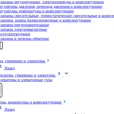
лапаны регулирующие, электроприводы и комплектующие
егуляторы давления, перепада давления и комплектующие
егуляторы температуры и комплектующие
лапаны смесительные, термостатические смесительные и комп
лапаны, краны балансировочные и комплектующие
лапаны предохранительные
лапаны электромагнитные
оздухоотводчики
лапаны и затворы обратные
ы, грязевики и элеваторы
on_left
Назад
chevron_right
expand_more
ильтры, грязевики и элеваторы
леваторы и элеваторные узлы
оры, конвекторы и комплектующие
on_left
Назад