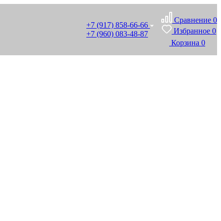
Сравнение
0
+7 (917) 858-66-66
Избранное
0
+7 (960) 083-48-87
Корзина
0