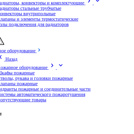
chevron_right
expand_more
адиаторы, конвекторы и комплектующие
адиаторы стальные трубчатые
онвекторы внутрипольные
лапаны и элементы термостатические
злы подключения для радиаторов
ое оборудование
on_left
Назад
chevron_right
expand_more
ожарное оборудование
кафы пожарные
тволы, рукава и головки пожарные
лапаны пожарные
идранты пожарные и соединительные части
истемы автоматического пожаротушения
опутствующие товары
и