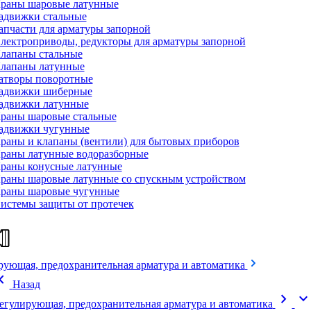
раны шаровые латунные
адвижки стальные
апчасти для арматуры запорной
лектроприводы, редукторы для арматуры запорной
лапаны стальные
лапаны латунные
атворы поворотные
адвижки шиберные
адвижки латунные
раны шаровые стальные
адвижки чугунные
раны и клапаны (вентили) для бытовых приборов
раны латунные водоразборные
раны конусные латунные
раны шаровые латунные со спускным устройством
раны шаровые чугунные
истемы защиты от протечек
рующая, предохранительная арматура и автоматика
on_left
Назад
chevron_right
expand_mor
егулирующая, предохранительная арматура и автоматика