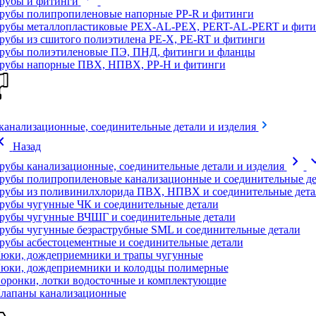
рубы и фитинги
рубы полипропиленовые напорные PP-R и фитинги
рубы металлопластиковые PEX-AL-PEX, PERT-AL-PERT и фити
рубы из сшитого полиэтилена PE-X, PE-RT и фитинги
рубы полиэтиленовые ПЭ, ПНД, фитинги и фланцы
рубы напорные ПВХ, НПВХ, PP-H и фитинги
канализационные, соединительные детали и изделия
on_left
Назад
chevron_right
expand
рубы канализационные, соединительные детали и изделия
рубы полипропиленовые канализационные и соединительные де
рубы из поливинилхлорида ПВХ, НПВХ и соединительные дета
рубы чугунные ЧК и соединительные детали
рубы чугунные ВЧШГ и соединительные детали
рубы чугунные безраструбные SML и соединительные детали
рубы асбестоцементные и соединительные детали
юки, дождеприемники и трапы чугунные
юки, дождеприемники и колодцы полимерные
оронки, лотки водосточные и комплектующие
лапаны канализационные