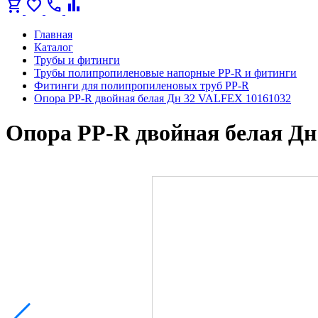
shopping_cart
favorite
call
bar_chart
Главная
Каталог
Трубы и фитинги
Трубы полипропиленовые напорные PP-R и фитинги
Фитинги для полипропиленовых труб PP-R
Опора PP-R двойная белая Дн 32 VALFEX 10161032
Опора PP-R двойная белая Дн