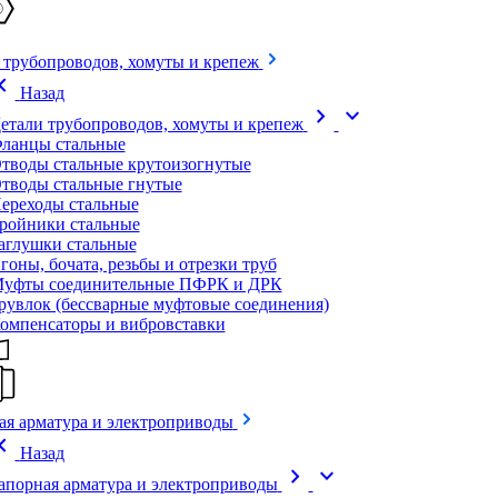
 трубопроводов, хомуты и крепеж
on_left
Назад
chevron_right
expand_more
етали трубопроводов, хомуты и крепеж
ланцы стальные
тводы стальные крутоизогнутые
тводы стальные гнутые
ереходы стальные
ройники стальные
аглушки стальные
гоны, бочата, резьбы и отрезки труб
уфты соединительные ПФРК и ДРК
рувлок (бессварные муфтовые соединения)
омпенсаторы и вибровставки
ая арматура и электроприводы
on_left
Назад
chevron_right
expand_more
апорная арматура и электроприводы