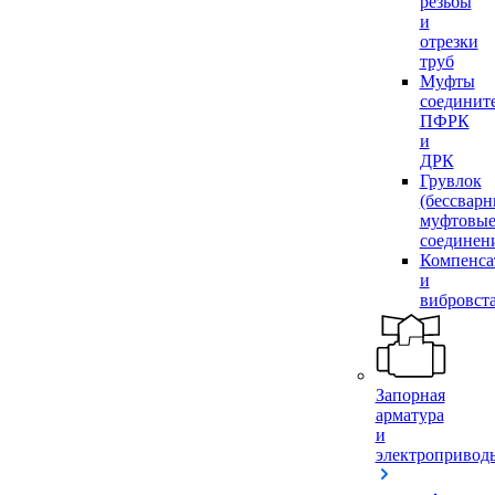
резьбы
и
отрезки
труб
Муфты
соединит
ПФРК
и
ДРК
Грувлок
(бессвар
муфтовы
соединен
Компенса
и
вибровст
Запорная
арматура
и
электропривод