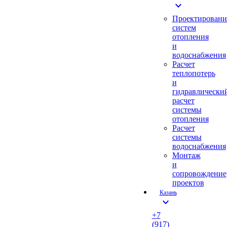
expand_more
Проектировани
систем
отопления
и
водоснабжения
Расчет
теплопотерь
и
гидравлически
расчет
системы
отопления
Расчет
системы
водоснабжения
Монтаж
и
сопровождение
проектов
Казань
expand_more
+7
(917)