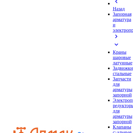
chevron_left
Назад
Запорная
арматура
и
электроп
chevron_right
expand_more
Краны
шаровые
латунные
Задвижки
стальные
Запчасти
для
арматуры
запорной
Электроп
редуктор
для
арматуры
запорной
Клапаны
стальные