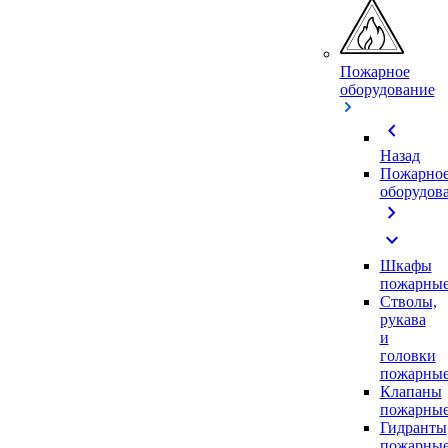
Пожарное
оборудование
chevron_left
Назад
Пожарно
оборудов
chevron_right
expand_more
Шкафы
пожарны
Стволы,
рукава
и
головки
пожарны
Клапаны
пожарны
Гидранты
пожарны