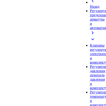
chevron_left
Назад
Регулиру
предохра
арматура
и
автомати
chevron_right
expand_more
Клапаны
регулиру
электроп
и
комплек
Регулято
давления,
перепада
давления
и
комплек
Регулято
температ
и
комплек