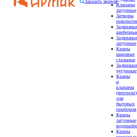
Заказать звонок
Клапаны
латунные
Затворы
поворотн
Задвижки
шиберны
Задвижки
латунные
Краны
шаровые
стальные
Задвижки
чугунные
Краны
и
клапаны
(вентили)
для
бытовых
приборов
Краны
латунные
водоразб
Краны
конусные