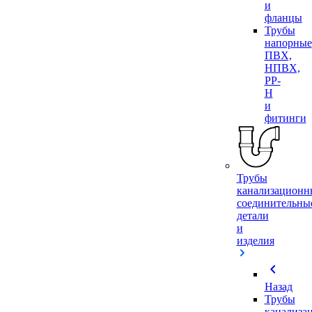
и
фланцы
Трубы
напорные
ПВХ,
НПВХ,
PP-
H
и
фитинги
Трубы
канализационн
соединительны
детали
и
изделия
chevron_left
Назад
Трубы
канализа