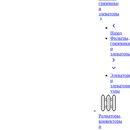
грязевики
и
элеваторы
chevron_left
Назад
Фильтры,
грязевик
и
элеватор
chevron_right
expand_more
Элеватор
и
элеватор
узлы
Радиаторы,
конвекторы
и