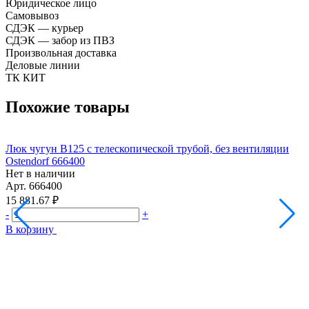
Юридическое лицо
Самовывоз
СДЭК — курьер
СДЭК — забор из ПВЗ
Произвольная доставка
Деловые линии
ТК КИТ
Похожие товары
Люк чугун В125 с телескопической трубой, без вентиляции
Л
Ostendorf 666400
O
Нет в наличии
Н
Арт.
666400
А
15 881.67 ₽
1
-
+
-
В корзину
В