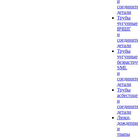
и
соединит
детали
Трубы
чугунные
ВЧШГ
и
соединит
детали
Трубы
чугунные
безрастр
SML
и
соединит
детали
Трубы
асбестоц
и
соединит
детали
Люки,
дождепр
и
трапы