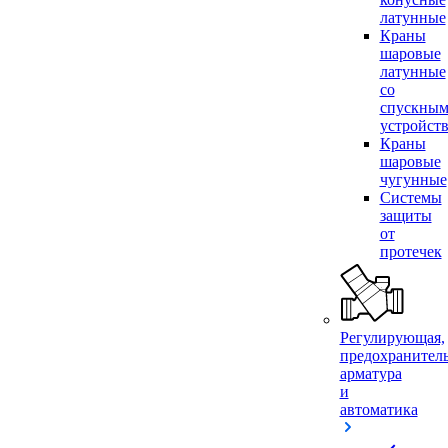
латунные
Краны
шаровые
латунные
со
спускны
устройст
Краны
шаровые
чугунные
Системы
защиты
от
протечек
Регулирующая,
предохранител
арматура
и
автоматика