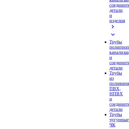
соединит
детали
и
изделия
chevron_right
expand_more
Трубы
полипроп
канализа
и
соединит
детали
Трубы
из
поливини
ПВХ,
НПВХ
и
соединит
детали
Трубы
чугунные
ЧК