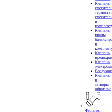
Клапаны
смесител
термоста
смесител
и
комплек
Клапаны,
краны
балансир
и
комплек
Клапаны
предохра
Клапаны
электром
Воздухоо
Клапаны
и
затворы
обратные
Фильтры,