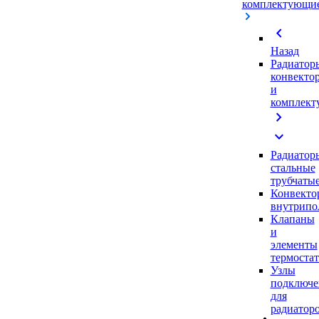
комплектующи
chevron_left
Назад
Радиатор
конвекто
и
комплек
chevron_right
expand_more
Радиатор
стальные
трубчаты
Конвекто
внутрипо
Клапаны
и
элементы
термоста
Узлы
подключе
для
радиатор