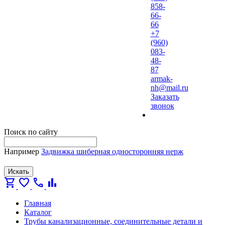
858-
66-
66
+7
(960)
083-
48-
87
armak-
nh@mail.ru
Заказать
звонок
Поиск по сайту
Например
Задвижка шиберная односторонняя нерж
Искать
shopping_cart
favorite
call
bar_chart
Главная
Каталог
Трубы канализационные, соединительные детали и