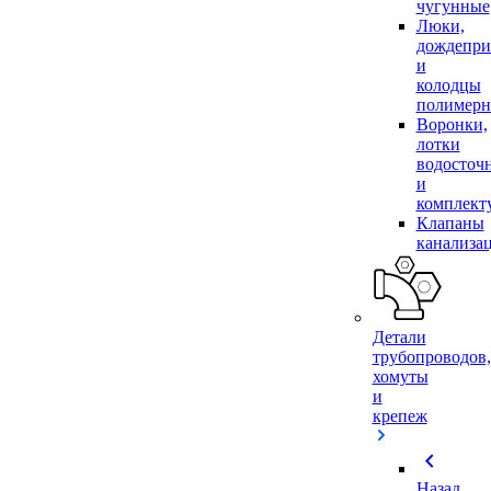
чугунные
Люки,
дождепр
и
колодцы
полимер
Воронки,
лотки
водосточ
и
комплек
Клапаны
канализа
Детали
трубопроводов,
хомуты
и
крепеж
chevron_left
Назад