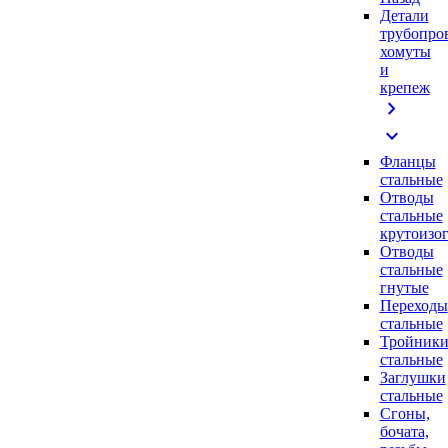
Детали
трубопро
хомуты
и
крепеж
chevron_right
expand_more
Фланцы
стальные
Отводы
стальные
крутоизо
Отводы
стальные
гнутые
Переходы
стальные
Тройник
стальные
Заглушки
стальные
Сгоны,
бочата,