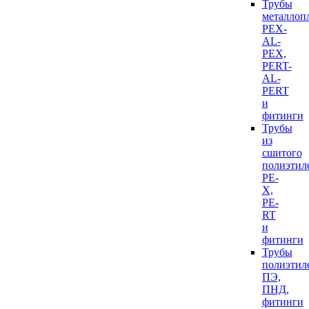
Трубы
металлоп
PEX-
AL-
PEX,
PERT-
AL-
PERT
и
фитинги
Трубы
из
сшитого
полиэтил
PE-
X,
PE-
RT
и
фитинги
Трубы
полиэтил
ПЭ,
ПНД,
фитинги