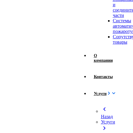
и
соединит
части
Системы
автомати
пожароту
Сопутст
товары
О
компании
Контакты
Услуги
chevron_left
Назад
Услуги
chevron_right