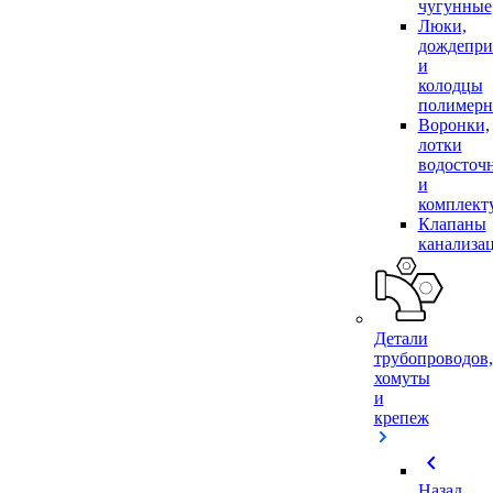
чугунные
Люки,
дождепр
и
колодцы
полимер
Воронки,
лотки
водосточ
и
комплек
Клапаны
канализа
Детали
трубопроводов,
хомуты
и
крепеж
chevron_left
Назад