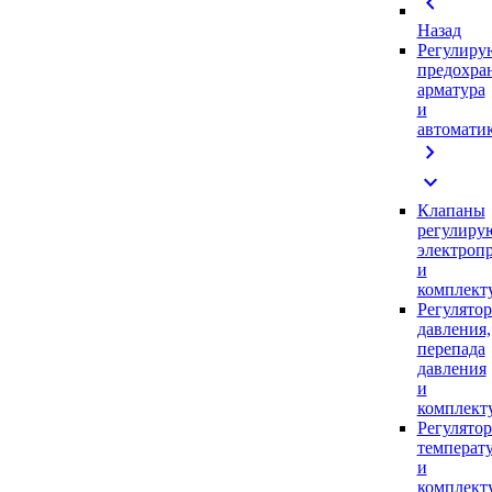
chevron_left
Назад
Регулиру
предохра
арматура
и
автомати
chevron_right
expand_more
Клапаны
регулиру
электроп
и
комплек
Регулято
давления,
перепада
давления
и
комплек
Регулято
температ
и
комплек