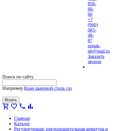
858-
66-
66
+7
(960)
083-
48-
87
armak-
nh@mail.ru
Заказать
звонок
Поиск по сайту
Например
Кран шаровой сталь газ
Искать
shopping_cart
favorite
call
bar_chart
Главная
Каталог
Регулирующая, предохранительная арматура и