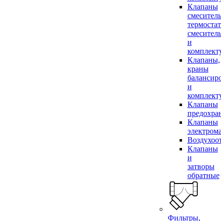
Клапаны
смесител
термоста
смесител
и
комплек
Клапаны,
краны
балансир
и
комплек
Клапаны
предохра
Клапаны
электром
Воздухоо
Клапаны
и
затворы
обратные
Фильтры,