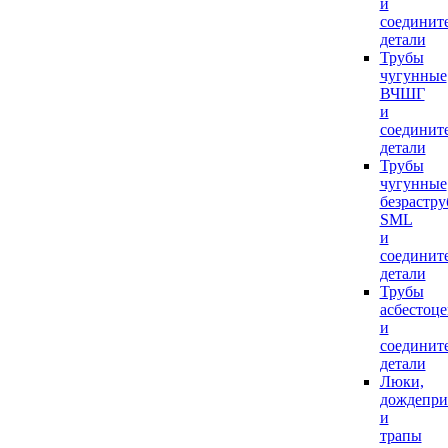
и
соединит
детали
Трубы
чугунные
ВЧШГ
и
соединит
детали
Трубы
чугунные
безрастр
SML
и
соединит
детали
Трубы
асбестоц
и
соединит
детали
Люки,
дождепр
и
трапы