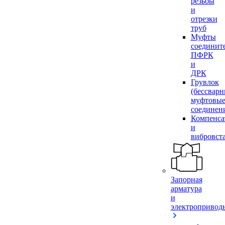
резьбы
и
отрезки
труб
Муфты
соединит
ПФРК
и
ДРК
Грувлок
(бессвар
муфтовы
соединен
Компенса
и
вибровст
Запорная
арматура
и
электропривод