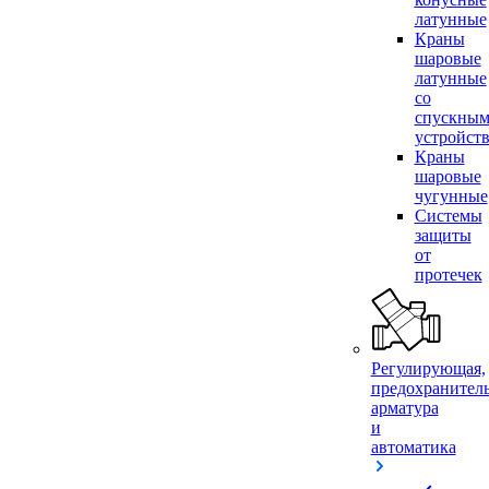
латунные
Краны
шаровые
латунные
со
спускны
устройст
Краны
шаровые
чугунные
Системы
защиты
от
протечек
Регулирующая,
предохранител
арматура
и
автоматика