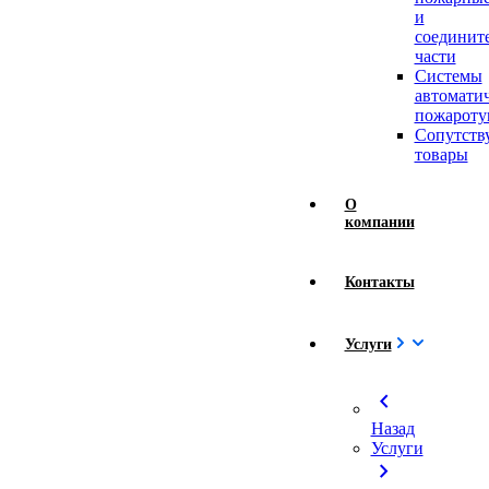
и
соединит
части
Системы
автомати
пожароту
Сопутст
товары
О
компании
Контакты
Услуги
chevron_left
Назад
Услуги
chevron_right