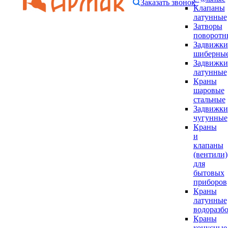
Заказать звонок
Клапаны
латунные
Затворы
поворотн
Задвижки
шиберны
Задвижки
латунные
Краны
шаровые
стальные
Задвижки
чугунные
Краны
и
клапаны
(вентили)
для
бытовых
приборов
Краны
латунные
водоразб
Краны
конусные