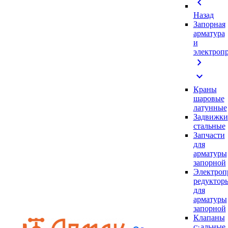
chevron_left
Назад
Запорная
арматура
и
электроп
chevron_right
expand_more
Краны
шаровые
латунные
Задвижки
стальные
Запчасти
для
арматуры
запорной
Электроп
редуктор
для
арматуры
запорной
Клапаны
стальные