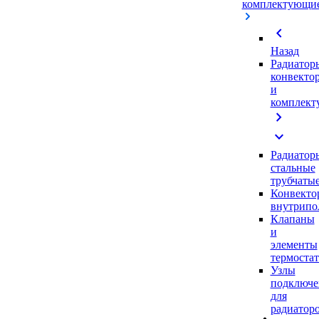
комплектующи
chevron_left
Назад
Радиатор
конвекто
и
комплек
chevron_right
expand_more
Радиатор
стальные
трубчаты
Конвекто
внутрипо
Клапаны
и
элементы
термоста
Узлы
подключе
для
радиатор