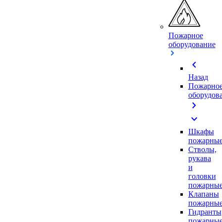
Пожарное
оборудование
chevron_left
Назад
Пожарно
оборудов
chevron_right
expand_more
Шкафы
пожарны
Стволы,
рукава
и
головки
пожарны
Клапаны
пожарны
Гидранты
пожарны