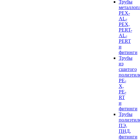
Трубы
металлоп
PEX-
AL-
PEX,
PERT-
AL-
PERT
и
фитинги
Трубы
из
сшитого
полиэтил
PE-
X,
PE-
RT
и
фитинги
Трубы
полиэтил
ПЭ,
ПНД,
фитинги