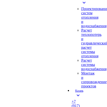
expand_more
Проектировани
систем
отопления
и
водоснабжения
Расчет
теплопотерь
и
гидравлически
расчет
системы
отопления
Расчет
системы
водоснабжения
Монтаж
и
сопровождение
проектов
Казань
expand_more
+7
(917)