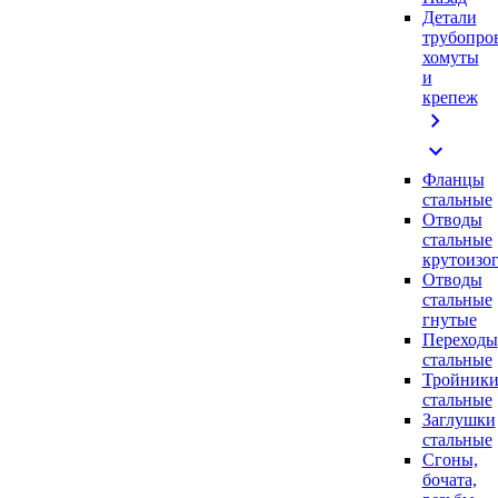
Детали
трубопро
хомуты
и
крепеж
chevron_right
expand_more
Фланцы
стальные
Отводы
стальные
крутоизо
Отводы
стальные
гнутые
Переходы
стальные
Тройник
стальные
Заглушки
стальные
Сгоны,
бочата,