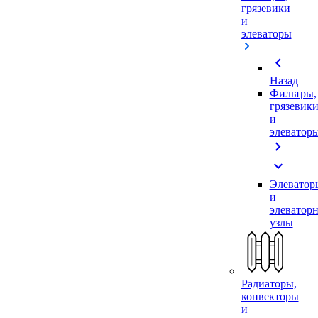
грязевики
и
элеваторы
chevron_left
Назад
Фильтры,
грязевик
и
элеватор
chevron_right
expand_more
Элеватор
и
элеватор
узлы
Радиаторы,
конвекторы
и