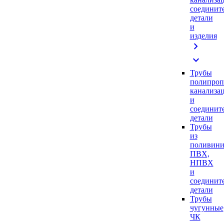
соединит
детали
и
изделия
chevron_right
expand_more
Трубы
полипроп
канализа
и
соединит
детали
Трубы
из
поливини
ПВХ,
НПВХ
и
соединит
детали
Трубы
чугунные
ЧК