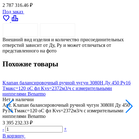
2 787 316.46 ₽
Под заказ
favorite
leaderboard
ОПИСАНИЕ
ДОСТАВКА
Внешний вид изделия и количество присоединительных
отверстий зависит от Ду, Pу и может отличаться от
представленного на фото
Похожие товары
Клапан балансировочный ручной чугун 3080H Ду 450 Ру16
К
Тмакс=120 оС фл Kvs=2372м3/ч с измерительными
Т
ниппелями Benarmo
Нет в наличии
Н
Арт.
Клапан балансировочный ручной чугун 3080H Ду 450
А
Ру16 Тмакс=120 оС фл Kvs=2372м3/ч с измерительными
Р
ниппелями Benarmo
3 395 232.33 ₽
3
-
+
-
В корзину
В