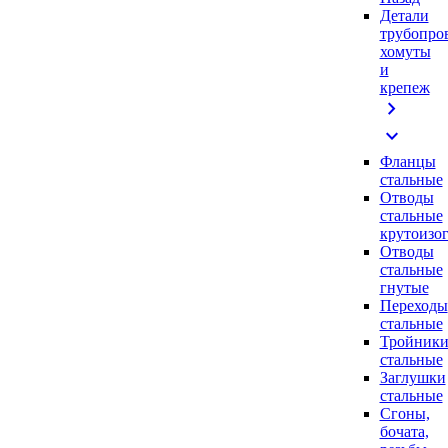
Детали
трубопро
хомуты
и
крепеж
chevron_right
expand_more
Фланцы
стальные
Отводы
стальные
крутоизо
Отводы
стальные
гнутые
Переходы
стальные
Тройник
стальные
Заглушки
стальные
Сгоны,
бочата,