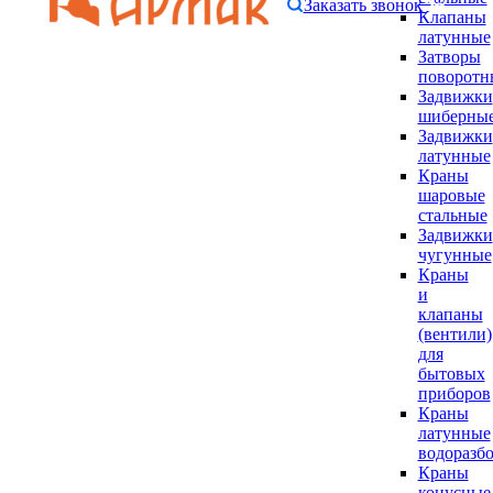
Заказать звонок
Клапаны
латунные
Затворы
поворотн
Задвижки
шиберны
Задвижки
латунные
Краны
шаровые
стальные
Задвижки
чугунные
Краны
и
клапаны
(вентили)
для
бытовых
приборов
Краны
латунные
водоразб
Краны
конусные