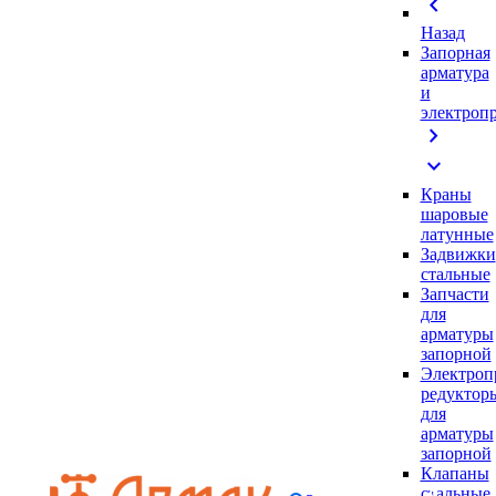
chevron_left
Назад
Запорная
арматура
и
электроп
chevron_right
expand_more
Краны
шаровые
латунные
Задвижки
стальные
Запчасти
для
арматуры
запорной
Электроп
редуктор
для
арматуры
запорной
Клапаны
стальные