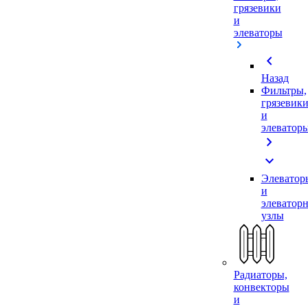
грязевики
и
элеваторы
chevron_left
Назад
Фильтры,
грязевик
и
элеватор
chevron_right
expand_more
Элеватор
и
элеватор
узлы
Радиаторы,
конвекторы
и