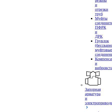
резьбы
и
отрезки
труб
Муфты
соединит
ПФРК
и
ДРК
Грувлок
(бессвар
муфтовы
соединен
Компенса
и
вибровст
Запорная
арматура
и
электропривод