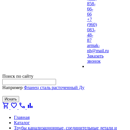
858-
66-
66
+7
(960)
083-
48-
87
armak-
nh@mail.ru
Заказать
звонок
Поиск по сайту
Например
Фланец сталь расточенный Ду
Искать
shopping_cart
favorite
call
bar_chart
Главная
Каталог
Трубы канализационные, соединительные детали и