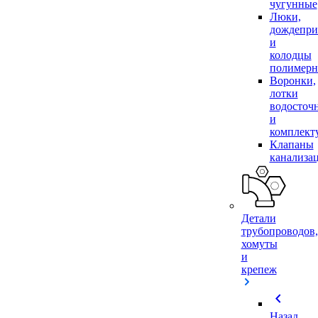
чугунные
Люки,
дождепр
и
колодцы
полимер
Воронки,
лотки
водосточ
и
комплек
Клапаны
канализа
Детали
трубопроводов,
хомуты
и
крепеж
chevron_left
Назад