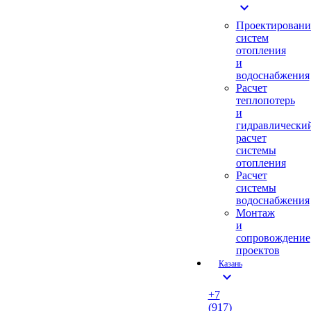
expand_more
Проектировани
систем
отопления
и
водоснабжения
Расчет
теплопотерь
и
гидравлически
расчет
системы
отопления
Расчет
системы
водоснабжения
Монтаж
и
сопровождение
проектов
Казань
expand_more
+7
(917)