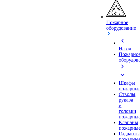
Пожарное
оборудование
chevron_left
Назад
Пожарно
оборудов
chevron_right
expand_more
Шкафы
пожарны
Стволы,
рукава
и
головки
пожарны
Клапаны
пожарны
Гидранты
пожарны