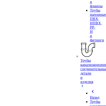
и
фланцы
Трубы
напорные
ПВХ,
НПВХ,
PP-
H
и
фитинги
Трубы
канализационн
соединительны
детали
и
изделия
chevron_left
Назад
Трубы
канализа