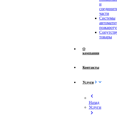
и
соединит
части
Системы
автомати
пожароту
Сопутст
товары
О
компании
Контакты
Услуги
chevron_left
Назад
Услуги
chevron_right