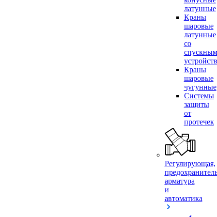
латунные
Краны
шаровые
латунные
со
спускны
устройст
Краны
шаровые
чугунные
Системы
защиты
от
протечек
Регулирующая,
предохранител
арматура
и
автоматика