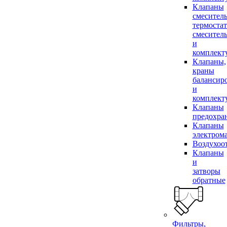
Клапаны
смесител
термоста
смесител
и
комплек
Клапаны,
краны
балансир
и
комплек
Клапаны
предохра
Клапаны
электром
Воздухоо
Клапаны
и
затворы
обратные
Фильтры,