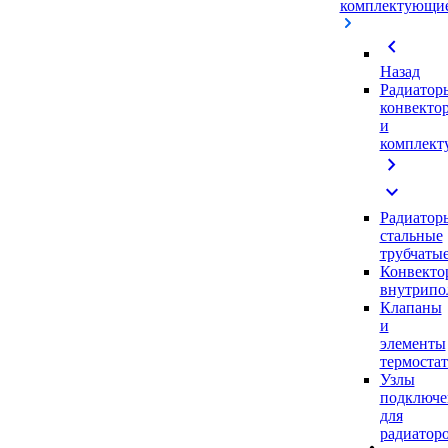
комплектующи
chevron_left
Назад
Радиатор
конвекто
и
комплек
chevron_right
expand_more
Радиатор
стальные
трубчаты
Конвекто
внутрипо
Клапаны
и
элементы
термоста
Узлы
подключе
для
радиатор