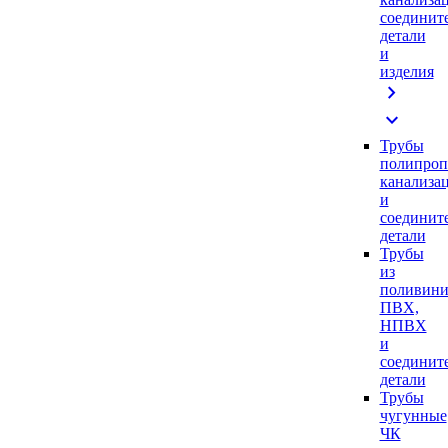
соединит
детали
и
изделия
chevron_right
expand_more
Трубы
полипроп
канализа
и
соединит
детали
Трубы
из
поливини
ПВХ,
НПВХ
и
соединит
детали
Трубы
чугунные
ЧК