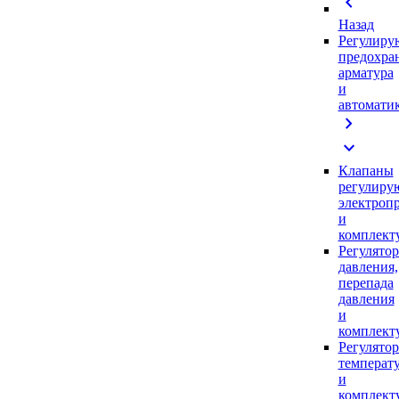
chevron_left
Назад
Регулиру
предохра
арматура
и
автомати
chevron_right
expand_more
Клапаны
регулиру
электроп
и
комплек
Регулято
давления,
перепада
давления
и
комплек
Регулято
температ
и
комплек