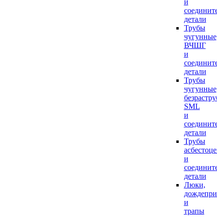
и
соединит
детали
Трубы
чугунные
ВЧШГ
и
соединит
детали
Трубы
чугунные
безрастр
SML
и
соединит
детали
Трубы
асбестоц
и
соединит
детали
Люки,
дождепр
и
трапы