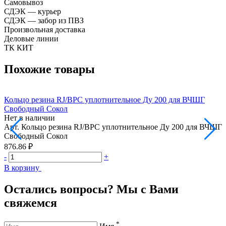
Самовывоз
СДЭК — курьер
СДЭК — забор из ПВЗ
Произвольная доставка
Деловые линии
ТК КИТ
Похожие товары
Кольцо резина RJ/ВРС уплотнительное Ду 200 для ВЧШГ
К
Свободный Сокол
Н
Нет в наличии
А
Арт.
Кольцо резина RJ/ВРС уплотнительное Ду 200 для ВЧШГ
4
Свободный Сокол
-
876.86 ₽
В
-
+
В корзину
Остались вопросы? Мы с Вами
свяжемся
*