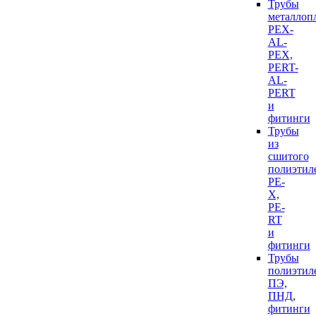
Трубы
металлоп
PEX-
AL-
PEX,
PERT-
AL-
PERT
и
фитинги
Трубы
из
сшитого
полиэтил
PE-
X,
PE-
RT
и
фитинги
Трубы
полиэтил
ПЭ,
ПНД,
фитинги