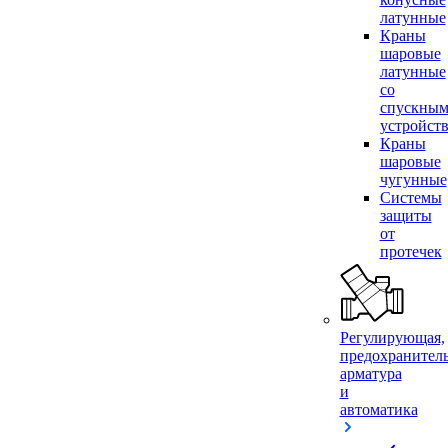
латунные
Краны
шаровые
латунные
со
спускны
устройст
Краны
шаровые
чугунные
Системы
защиты
от
протечек
Регулирующая,
предохранител
арматура
и
автоматика