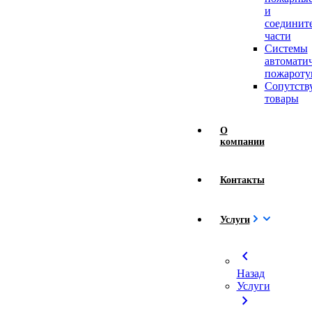
и
соединит
части
Системы
автомати
пожароту
Сопутст
товары
О
компании
Контакты
Услуги
chevron_left
Назад
Услуги
chevron_right