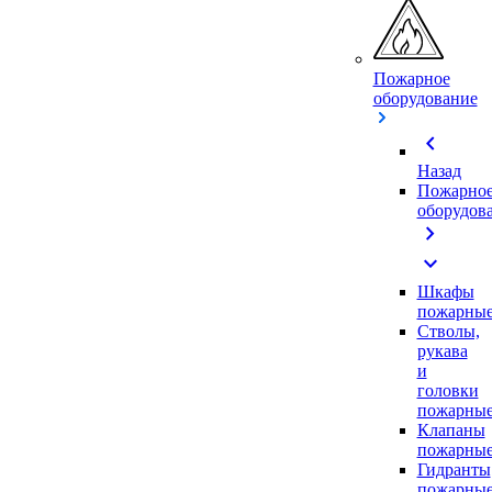
Пожарное
оборудование
chevron_left
Назад
Пожарно
оборудов
chevron_right
expand_more
Шкафы
пожарны
Стволы,
рукава
и
головки
пожарны
Клапаны
пожарны
Гидранты
пожарны