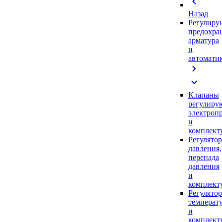
chevron_left
Назад
Регулиру
предохра
арматура
и
автомати
chevron_right
expand_more
Клапаны
регулиру
электроп
и
комплек
Регулято
давления,
перепада
давления
и
комплек
Регулято
температ
и
комплек