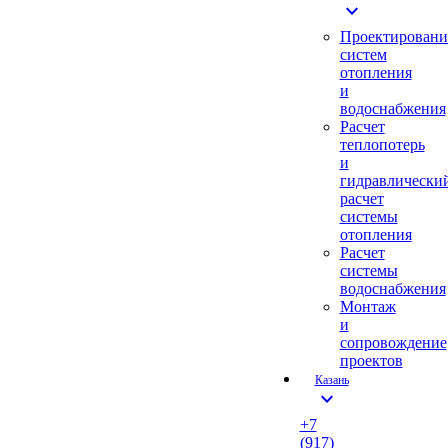
expand_more
Проектировани
систем
отопления
и
водоснабжения
Расчет
теплопотерь
и
гидравлически
расчет
системы
отопления
Расчет
системы
водоснабжения
Монтаж
и
сопровождение
проектов
Казань
expand_more
+7
(917)