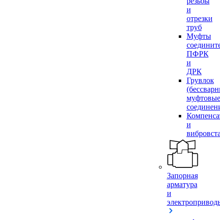
резьбы
и
отрезки
труб
Муфты
соединит
ПФРК
и
ДРК
Грувлок
(бессвар
муфтовы
соединен
Компенса
и
вибровст
Запорная
арматура
и
электропривод