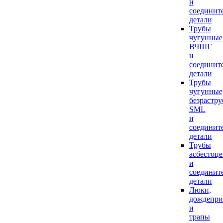
и
соединит
детали
Трубы
чугунные
ВЧШГ
и
соединит
детали
Трубы
чугунные
безрастр
SML
и
соединит
детали
Трубы
асбестоц
и
соединит
детали
Люки,
дождепр
и
трапы