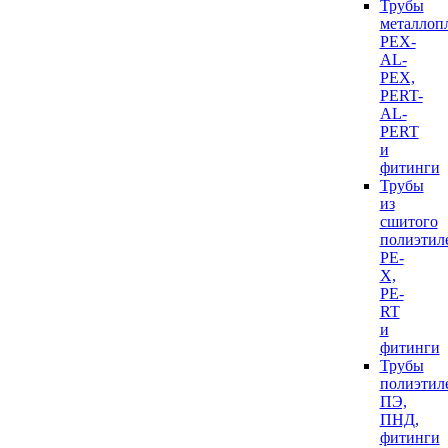
Трубы
металлоп
PEX-
AL-
PEX,
PERT-
AL-
PERT
и
фитинги
Трубы
из
сшитого
полиэтил
PE-
X,
PE-
RT
и
фитинги
Трубы
полиэтил
ПЭ,
ПНД,
фитинги