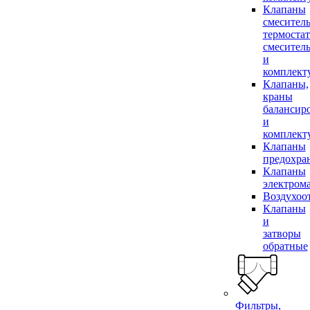
Клапаны
смесител
термоста
смесител
и
комплек
Клапаны,
краны
балансир
и
комплек
Клапаны
предохра
Клапаны
электром
Воздухоо
Клапаны
и
затворы
обратные
Фильтры,