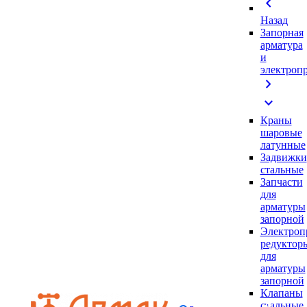
chevron_left
Назад
Запорная
арматура
и
электроп
chevron_right
expand_more
Краны
шаровые
латунные
Задвижки
стальные
Запчасти
для
арматуры
запорной
Электроп
редуктор
для
арматуры
запорной
Клапаны
стальные