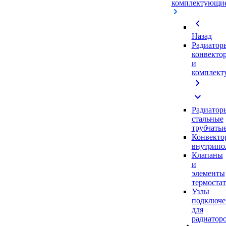
комплектующи
chevron_left
Назад
Радиатор
конвекто
и
комплек
chevron_right
expand_more
Радиатор
стальные
трубчаты
Конвекто
внутрипо
Клапаны
и
элементы
термоста
Узлы
подключе
для
радиатор