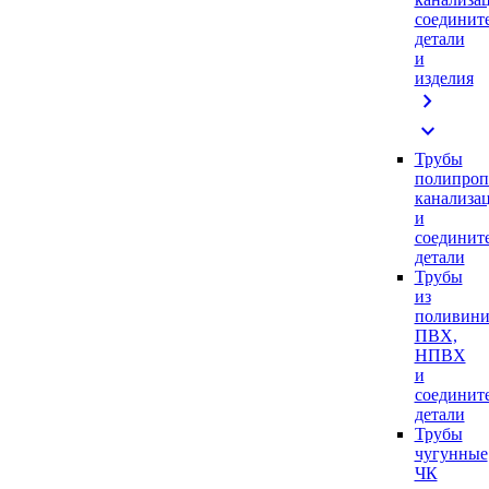
соединит
детали
и
изделия
chevron_right
expand_more
Трубы
полипроп
канализа
и
соединит
детали
Трубы
из
поливини
ПВХ,
НПВХ
и
соединит
детали
Трубы
чугунные
ЧК