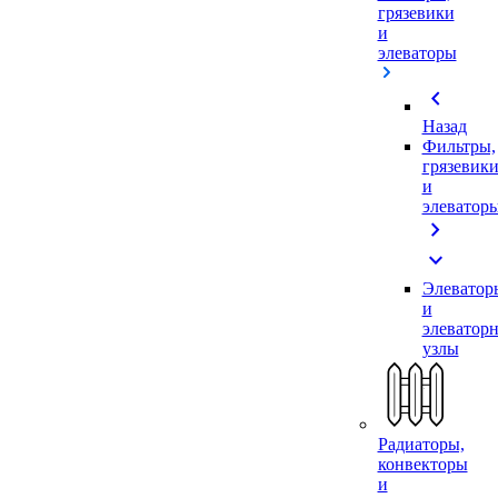
грязевики
и
элеваторы
chevron_left
Назад
Фильтры,
грязевик
и
элеватор
chevron_right
expand_more
Элеватор
и
элеватор
узлы
Радиаторы,
конвекторы
и