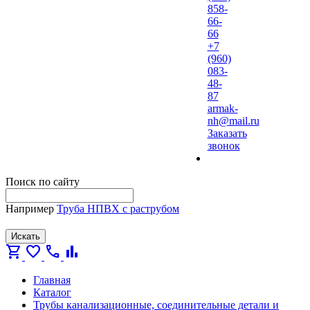
858-
66-
66
+7
(960)
083-
48-
87
armak-
nh@mail.ru
Заказать
звонок
Поиск по сайту
Например
Труба НПВХ с раструбом
Искать
shopping_cart
favorite
call
bar_chart
Главная
Каталог
Трубы канализационные, соединительные детали и