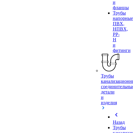
и
фланцы
Трубы
напорные
ПВХ,
НПВХ,
PP-
H
и
фитинги
Трубы
канализационн
соединительны
детали
и
изделия
chevron_left
Назад
Трубы
канализа