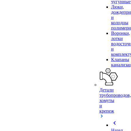
чугунные
Люки,
дождепр
и
колодцы
полимер
Воронки,
лотки
водосточ
и
комплек
Клапаны
канализа
Детали
трубопроводов,
хомуты
и
крепеж
chevron_left
Назад