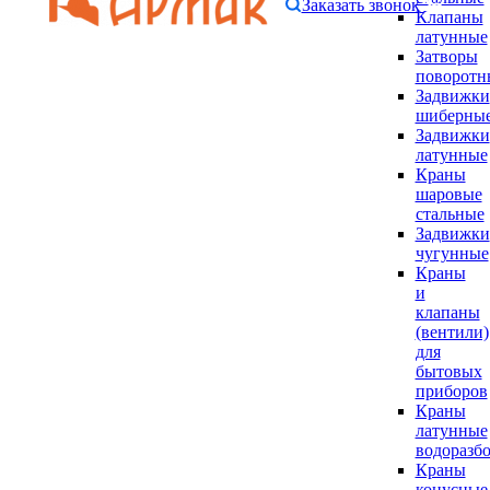
Заказать звонок
Клапаны
латунные
Затворы
поворотн
Задвижки
шиберны
Задвижки
латунные
Краны
шаровые
стальные
Задвижки
чугунные
Краны
и
клапаны
(вентили)
для
бытовых
приборов
Краны
латунные
водоразб
Краны
конусные