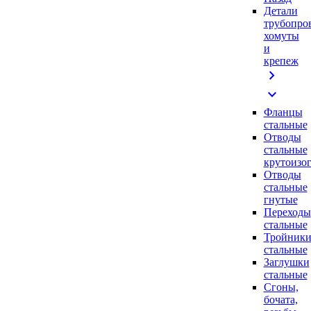
Детали
трубопро
хомуты
и
крепеж
chevron_right
expand_more
Фланцы
стальные
Отводы
стальные
крутоизо
Отводы
стальные
гнутые
Переходы
стальные
Тройник
стальные
Заглушки
стальные
Сгоны,
бочата,