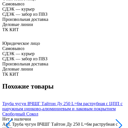
Самовывоз
СДЭК — курьер
СДЭК — забор из ПВЗ
Произвольная доставка
Деловые линии
ТК КИТ
Юридическое лицо
Самовывоз
СДЭК — курьер
СДЭК — забор из ПВЗ
Произвольная доставка
Деловые линии
ТК КИТ
Похожие товары
Труба чугун ВЧШГ Тайтон Ду 250 L=6м раструбная с ЦПП с
Т
наружным цинково-алюминиевым и лаковым покрытием
Свободный Сокол
Нет в наличии
Н
Арт.
Труба чугун ВЧШГ Тайтон Ду 250 L=6м раструбная с
А