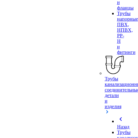
и
фланцы
Трубы
напорные
ПВХ,
НПВХ,
PP-
H
и
фитинги
Трубы
канализационн
соединительны
детали
и
изделия
chevron_left
Назад
Трубы
канализа