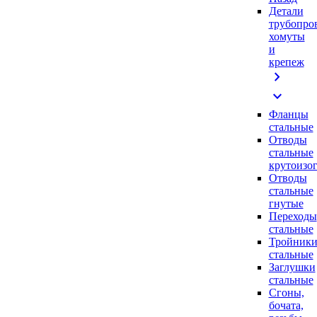
Детали
трубопро
хомуты
и
крепеж
chevron_right
expand_more
Фланцы
стальные
Отводы
стальные
крутоизо
Отводы
стальные
гнутые
Переходы
стальные
Тройник
стальные
Заглушки
стальные
Сгоны,
бочата,