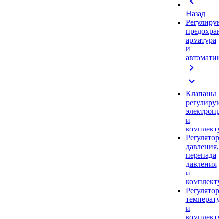
chevron_left
Назад
Регулиру
предохра
арматура
и
автомати
chevron_right
expand_more
Клапаны
регулиру
электроп
и
комплек
Регулято
давления,
перепада
давления
и
комплек
Регулято
температ
и
комплек