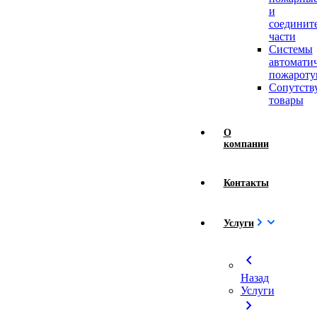
и
соединит
части
Системы
автомати
пожароту
Сопутст
товары
О
компании
Контакты
Услуги
chevron_left
Назад
Услуги
chevron_right