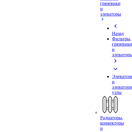
грязевики
и
элеваторы
chevron_left
Назад
Фильтры,
грязевик
и
элеватор
chevron_right
expand_more
Элеватор
и
элеватор
узлы
Радиаторы,
конвекторы
и