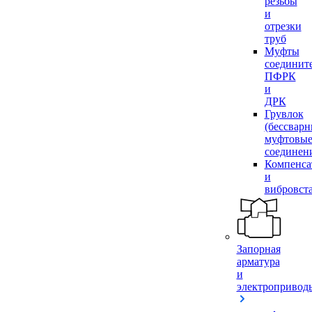
резьбы
и
отрезки
труб
Муфты
соединит
ПФРК
и
ДРК
Грувлок
(бессвар
муфтовы
соединен
Компенса
и
вибровст
Запорная
арматура
и
электропривод