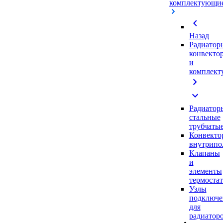
комплектующи
chevron_left
Назад
Радиатор
конвекто
и
комплек
chevron_right
expand_more
Радиатор
стальные
трубчаты
Конвекто
внутрипо
Клапаны
и
элементы
термоста
Узлы
подключе
для
радиатор