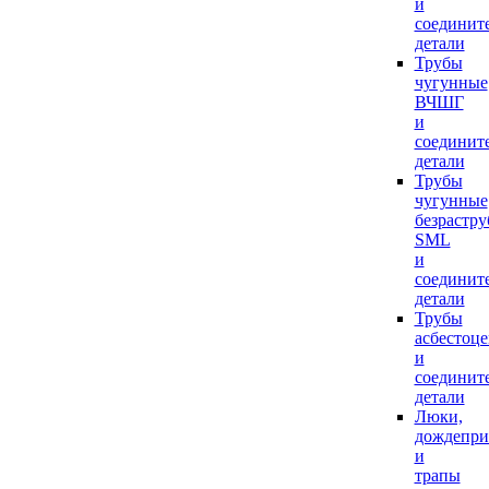
и
соединит
детали
Трубы
чугунные
ВЧШГ
и
соединит
детали
Трубы
чугунные
безрастр
SML
и
соединит
детали
Трубы
асбестоц
и
соединит
детали
Люки,
дождепр
и
трапы