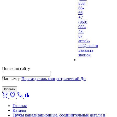
858-
66-
66
+7
(960)
083-
48-
87
armak-
nh@mail.ru
Заказать
звонок
Поиск по сайту
Например
Переход сталь концентрический Дн
Искать
shopping_cart
favorite
call
bar_chart
Главная
Каталог
Трубы канализационные, соединительные детали и