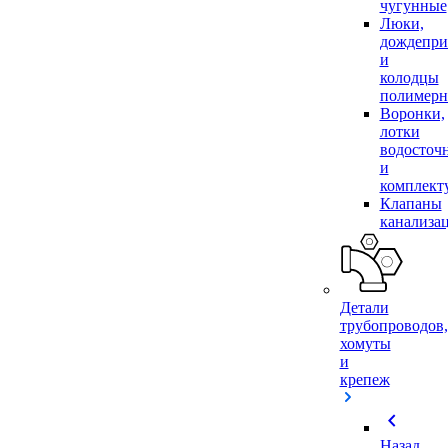
чугунные
Люки,
дождепр
и
колодцы
полимер
Воронки,
лотки
водосточ
и
комплек
Клапаны
канализа
Детали
трубопроводов,
хомуты
и
крепеж
chevron_left
Назад