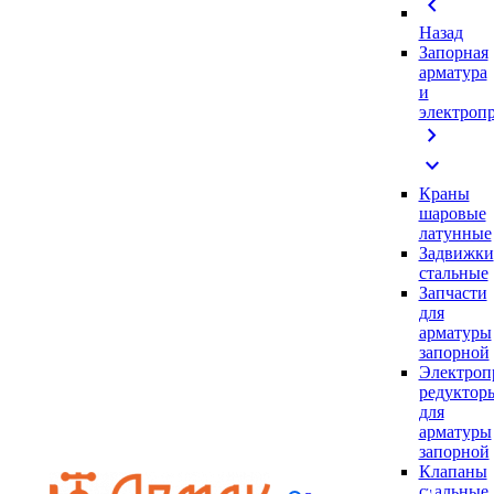
chevron_left
Назад
Запорная
арматура
и
электроп
chevron_right
expand_more
Краны
шаровые
латунные
Задвижки
стальные
Запчасти
для
арматуры
запорной
Электроп
редуктор
для
арматуры
запорной
Клапаны
стальные