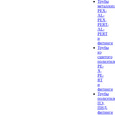
Трубы
металлоп
PEX-
AL-
PEX,
PERT-
AL-
PERT
и
фитинги
Трубы
из
сшитого
полиэтил
PE-
X,
PE-
RT
и
фитинги
Трубы
полиэтил
ПЭ,
ПНД,
фитинги