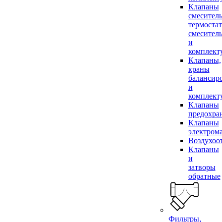
Клапаны
смесител
термоста
смесител
и
комплек
Клапаны,
краны
балансир
и
комплек
Клапаны
предохра
Клапаны
электром
Воздухоо
Клапаны
и
затворы
обратные
Фильтры,