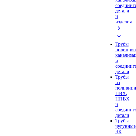
соединит
детали
и
изделия
chevron_right
expand_more
Трубы
полипроп
канализа
и
соединит
детали
Трубы
из
поливини
ПВХ,
НПВХ
и
соединит
детали
Трубы
чугунные
ЧК