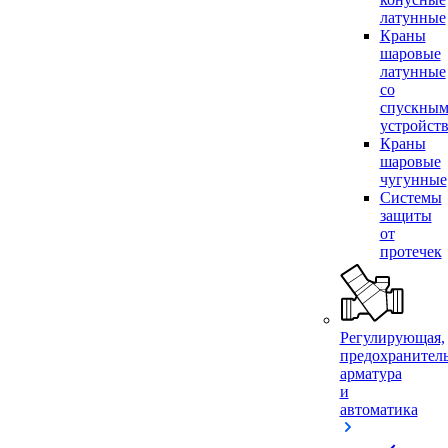
латунные
Краны
шаровые
латунные
со
спускны
устройст
Краны
шаровые
чугунные
Системы
защиты
от
протечек
Регулирующая,
предохранител
арматура
и
автоматика