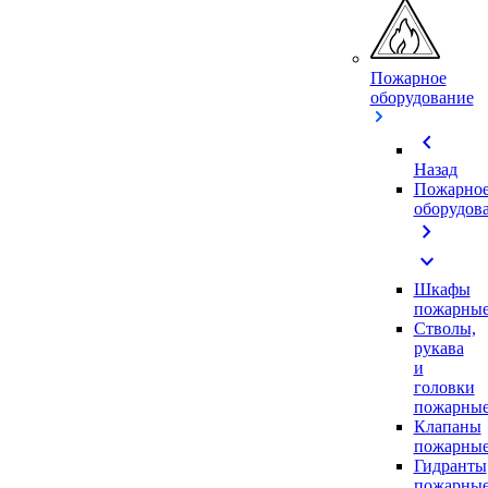
Пожарное
оборудование
chevron_left
Назад
Пожарно
оборудов
chevron_right
expand_more
Шкафы
пожарны
Стволы,
рукава
и
головки
пожарны
Клапаны
пожарны
Гидранты
пожарны