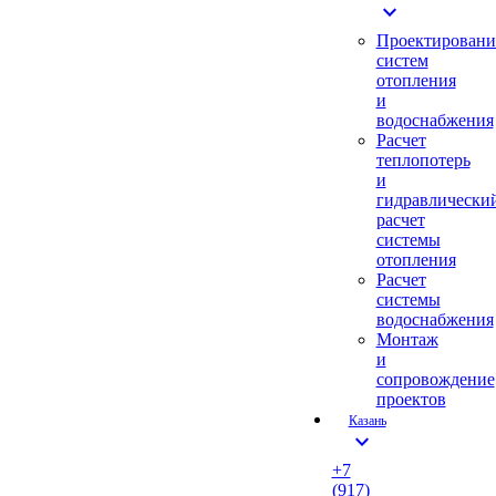
expand_more
Проектировани
систем
отопления
и
водоснабжения
Расчет
теплопотерь
и
гидравлически
расчет
системы
отопления
Расчет
системы
водоснабжения
Монтаж
и
сопровождение
проектов
Казань
expand_more
+7
(917)