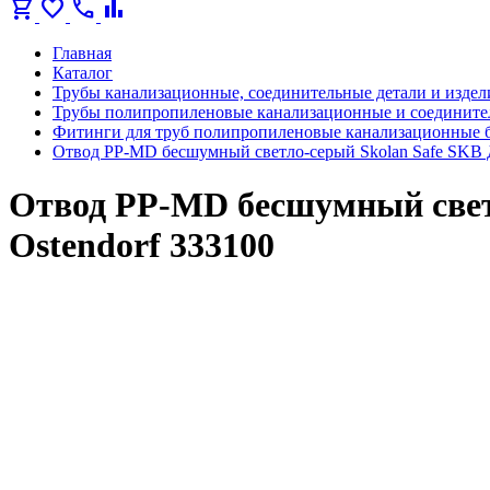
shopping_cart
favorite
call
bar_chart
Главная
Каталог
Трубы канализационные, соединительные детали и издел
Трубы полипропиленовые канализационные и соедините
Фитинги для труб полипропиленовые канализационные 
Отвод PP-MD бесшумный светло-серый Skolan Safe SKB Дн
Отвод PP-MD бесшумный светл
Ostendorf 333100