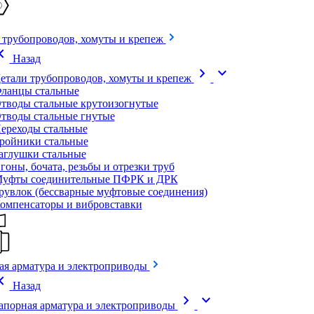
 трубопроводов, хомуты и крепеж
on_left
Назад
chevron_right
expand_more
етали трубопроводов, хомуты и крепеж
ланцы стальные
тводы стальные крутоизогнутые
тводы стальные гнутые
ереходы стальные
ройники стальные
аглушки стальные
гоны, бочата, резьбы и отрезки труб
уфты соединительные ПФРК и ДРК
рувлок (бессварные муфтовые соединения)
омпенсаторы и вибровставки
ая арматура и электроприводы
on_left
Назад
chevron_right
expand_more
апорная арматура и электроприводы