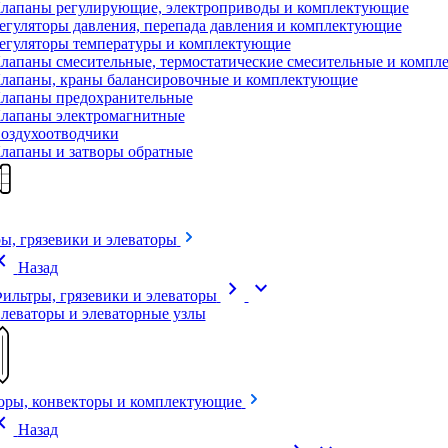
лапаны регулирующие, электроприводы и комплектующие
егуляторы давления, перепада давления и комплектующие
егуляторы температуры и комплектующие
лапаны смесительные, термостатические смесительные и комп
лапаны, краны балансировочные и комплектующие
лапаны предохранительные
лапаны электромагнитные
оздухоотводчики
лапаны и затворы обратные
ы, грязевики и элеваторы
on_left
Назад
chevron_right
expand_more
ильтры, грязевики и элеваторы
леваторы и элеваторные узлы
оры, конвекторы и комплектующие
on_left
Назад