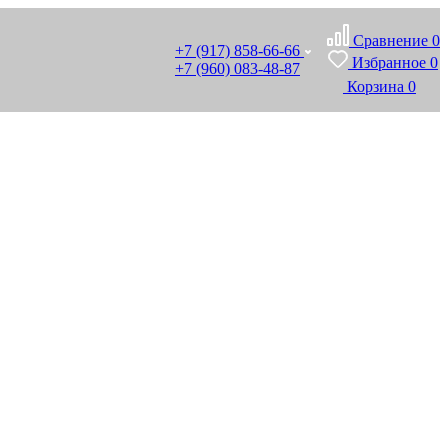
Сравнение
0
+7 (917) 858-66-66
Избранное
0
+7 (960) 083-48-87
Корзина
0