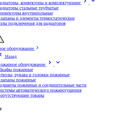
chevron_right
expand_more
адиаторы, конвекторы и комплектующие
адиаторы стальные трубчатые
онвекторы внутрипольные
лапаны и элементы термостатические
злы подключения для радиаторов
ое оборудование
on_left
Назад
chevron_right
expand_more
ожарное оборудование
кафы пожарные
тволы, рукава и головки пожарные
лапаны пожарные
идранты пожарные и соединительные части
истемы автоматического пожаротушения
опутствующие товары
и