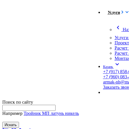
Услуги
chevron_left
На
Услуги
Проект
Расчет
Расчет
Монтаж
expand_more
Казань
+7 (917) 858-
+7 (960) 083-
armak-nh@mai
Заказать зво
Поиск по сайту
Например
Тройник МП латунь никель
Искать