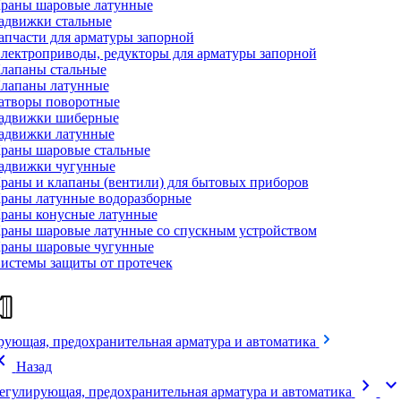
раны шаровые латунные
адвижки стальные
апчасти для арматуры запорной
лектроприводы, редукторы для арматуры запорной
лапаны стальные
лапаны латунные
атворы поворотные
адвижки шиберные
адвижки латунные
раны шаровые стальные
адвижки чугунные
раны и клапаны (вентили) для бытовых приборов
раны латунные водоразборные
раны конусные латунные
раны шаровые латунные со спускным устройством
раны шаровые чугунные
истемы защиты от протечек
рующая, предохранительная арматура и автоматика
on_left
Назад
chevron_right
expand_mor
егулирующая, предохранительная арматура и автоматика