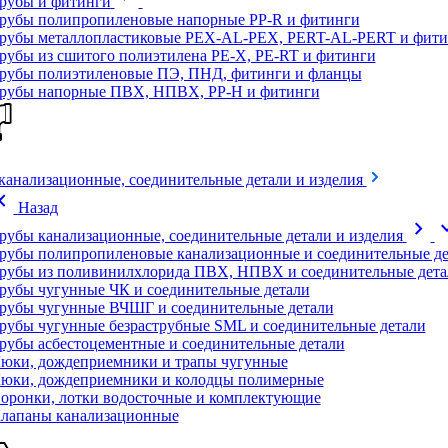
рубы и фитинги
рубы полипропиленовые напорные PP-R и фитинги
рубы металлопластиковые PEX-AL-PEX, PERT-AL-PERT и фити
рубы из сшитого полиэтилена PE-X, PE-RT и фитинги
рубы полиэтиленовые ПЭ, ПНД, фитинги и фланцы
рубы напорные ПВХ, НПВХ, PP-H и фитинги
канализационные, соединительные детали и изделия
on_left
Назад
chevron_right
expand
рубы канализационные, соединительные детали и изделия
рубы полипропиленовые канализационные и соединительные де
рубы из поливинилхлорида ПВХ, НПВХ и соединительные дета
рубы чугунные ЧК и соединительные детали
рубы чугунные ВЧШГ и соединительные детали
рубы чугунные безраструбные SML и соединительные детали
рубы асбестоцементные и соединительные детали
юки, дождеприемники и трапы чугунные
юки, дождеприемники и колодцы полимерные
оронки, лотки водосточные и комплектующие
лапаны канализационные