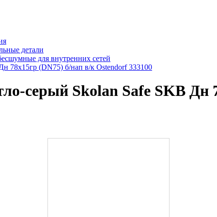
ия
льные детали
бесшумные для внутренних сетей
 78х15гр (DN75) б/нап в/к Ostendorf 333100
о-серый Skolan Safe SKB Дн 7