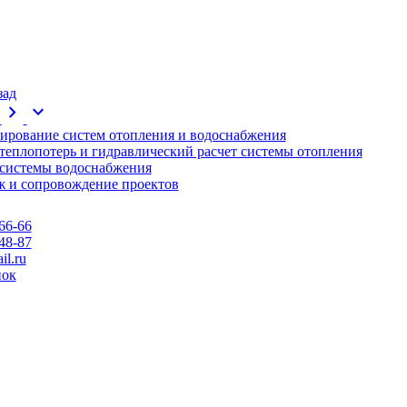
зад
chevron_right
expand_more
ирование систем отопления и водоснабжения
 теплопотерь и гидравлический расчет системы отопления
 системы водоснабжения
 и сопровождение проектов
66-66
48-87
l.ru
нок