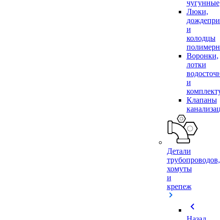
чугунные
Люки,
дождепр
и
колодцы
полимер
Воронки,
лотки
водосточ
и
комплек
Клапаны
канализа
Детали
трубопроводов,
хомуты
и
крепеж
chevron_left
Назад