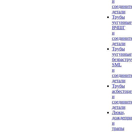
и
соединит
детали
Трубы
чугунные
ВЧШГ
и
соединит
детали
Трубы
чугунные
безрастр
SML
и
соединит
детали
Трубы
асбестоц
и
соединит
детали
Люки,
дождепр
и
трапы