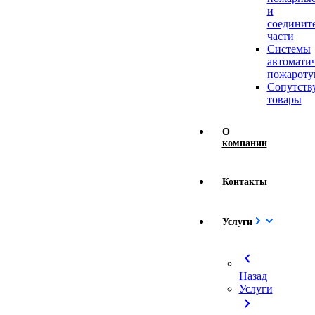
и
соединит
части
Системы
автомати
пожароту
Сопутст
товары
О
компании
Контакты
Услуги
chevron_left
Назад
Услуги
chevron_right