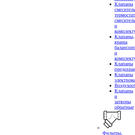
Клапаны
смесител
термоста
смесител
и
комплек
Клапаны,
краны
балансир
и
комплек
Клапаны
предохра
Клапаны
электром
Воздухоо
Клапаны
и
затворы
обратные
Фильтры,