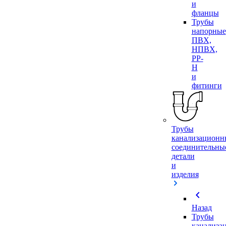
и
фланцы
Трубы
напорные
ПВХ,
НПВХ,
PP-
H
и
фитинги
Трубы
канализационн
соединительны
детали
и
изделия
chevron_left
Назад
Трубы
канализа