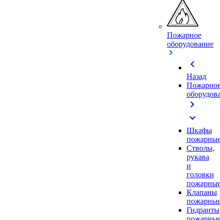
Пожарное
оборудование
chevron_left
Назад
Пожарно
оборудов
chevron_right
expand_more
Шкафы
пожарны
Стволы,
рукава
и
головки
пожарны
Клапаны
пожарны
Гидранты
пожарны