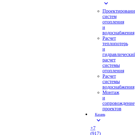
expand_more
Проектировани
систем
отопления
и
водоснабжения
Расчет
теплопотерь
и
гидравлически
расчет
системы
отопления
Расчет
системы
водоснабжения
Монтаж
и
сопровождение
проектов
Казань
expand_more
+7
(917)