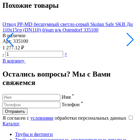
Похожие товары
Отвод PP-MD бесшумный светло-серый Skolan Safe SKB Дн
О
110х15гр (DN110) б/нап в/к Ostendorf 335100
1
В наличии
Арт.
335100
А
1 277.12 ₽
3
-
+
-
В корзину
В
Остались вопросы? Мы с Вами
свяжемся
*
Имя
*
Телефон
Отправить
Я согласен с
условиями
обработки персональных данных
Каталог
Трубы и фитинги
Трубы канализационные, соединительные детали и