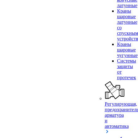
латунные
Краны
шаровые
латунные
со
спускны
устройст
Краны
шаровые
чугунные
Системы
защиты
от
протечек
Регулирующая,
предохранител
арматура
и
автоматика