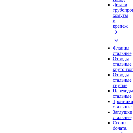
Детали
трубопро
хомуты
и
крепеж
chevron_right
expand_more
Фланцы
стальные
Отводы
стальные
крутоизо
Отводы
стальные
гнутые
Переходы
стальные
Тройник
стальные
Заглушки
стальные
Сгоны,
бочата,