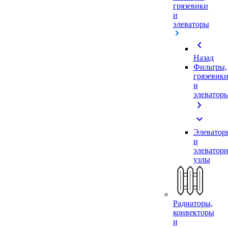
грязевики
и
элеваторы
chevron_left
Назад
Фильтры,
грязевик
и
элеватор
chevron_right
expand_more
Элеватор
и
элеватор
узлы
Радиаторы,
конвекторы
и