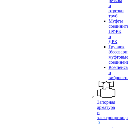
резьбы
и
отрезки
труб
Муфты
соединит
ПФРК
и
ДРК
Грувлок
(бессвар
муфтовы
соединен
Компенса
и
вибровст
Запорная
арматура
и
электропривод