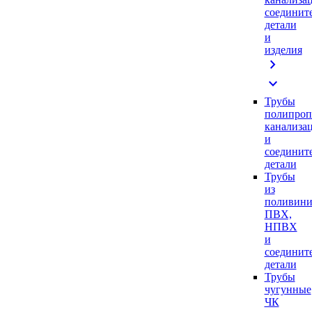
соединит
детали
и
изделия
chevron_right
expand_more
Трубы
полипроп
канализа
и
соединит
детали
Трубы
из
поливини
ПВХ,
НПВХ
и
соединит
детали
Трубы
чугунные
ЧК