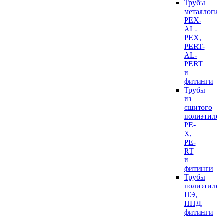
Трубы
металлоп
PEX-
AL-
PEX,
PERT-
AL-
PERT
и
фитинги
Трубы
из
сшитого
полиэтил
PE-
X,
PE-
RT
и
фитинги
Трубы
полиэтил
ПЭ,
ПНД,
фитинги