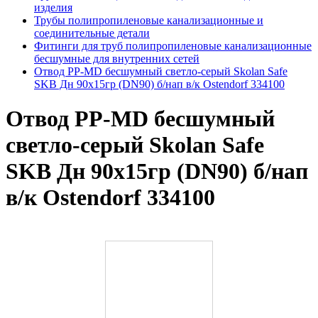
изделия
Трубы полипропиленовые канализационные и
соединительные детали
Фитинги для труб полипропиленовые канализационные
бесшумные для внутренних сетей
Отвод PP-MD бесшумный светло-серый Skolan Safe
SKB Дн 90х15гр (DN90) б/нап в/к Ostendorf 334100
Отвод PP-MD бесшумный
светло-серый Skolan Safe
SKB Дн 90х15гр (DN90) б/нап
в/к Ostendorf 334100