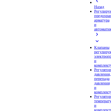
chevron_left
Назад
Регулиру
предохра
арматура
и
автомати
chevron_right
expand_more
Клапаны
регулиру
электроп
и
комплек
Регулято
давления,
перепада
давления
и
комплек
Регулято
температ
и
комплек