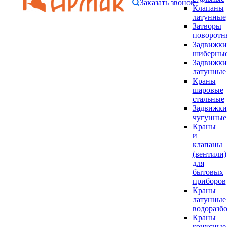
Заказать звонок
Клапаны
латунные
Затворы
поворотн
Задвижки
шиберны
Задвижки
латунные
Краны
шаровые
стальные
Задвижки
чугунные
Краны
и
клапаны
(вентили)
для
бытовых
приборов
Краны
латунные
водоразб
Краны
конусные