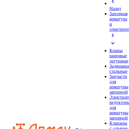
chevron_left
Назад
Запорная
арматура
и
электроп
chevron_right
expand_more
Краны
шаровые
латунные
Задвижки
стальные
Запчасти
для
арматуры
запорной
Электроп
редуктор
для
арматуры
запорной
Клапаны
стальные