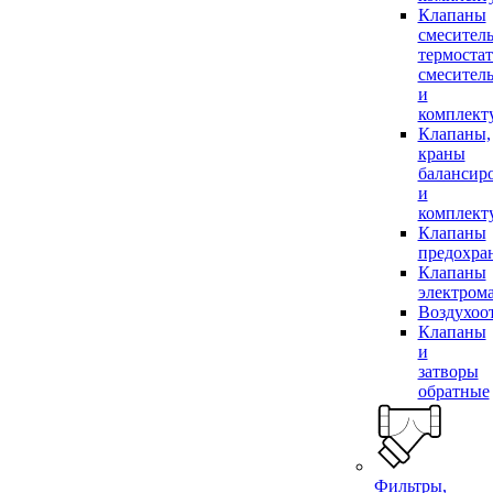
Клапаны
смесител
термоста
смесител
и
комплек
Клапаны,
краны
балансир
и
комплек
Клапаны
предохра
Клапаны
электром
Воздухоо
Клапаны
и
затворы
обратные
Фильтры,