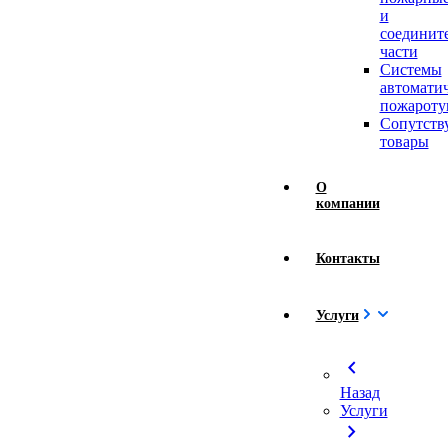
и
соединит
части
Системы
автомати
пожароту
Сопутст
товары
О
компании
Контакты
Услуги
chevron_left
Назад
Услуги
chevron_right