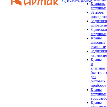
Заказать звонок
Клапаны
латунные
Затворы
поворотн
Задвижки
шиберны
Задвижки
латунные
Краны
шаровые
стальные
Задвижки
чугунные
Краны
и
клапаны
(вентили)
для
бытовых
приборов
Краны
латунные
водоразб
Краны
конусные