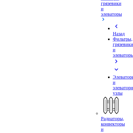
грязевики
и
элеваторы
chevron_left
Назад
Фильтры,
грязевик
и
элеватор
chevron_right
expand_more
Элеватор
и
элеватор
узлы
Радиаторы,
конвекторы
и