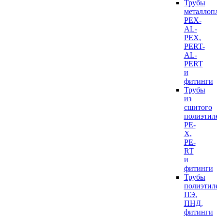
Трубы
металлоп
PEX-
AL-
PEX,
PERT-
AL-
PERT
и
фитинги
Трубы
из
сшитого
полиэтил
PE-
X,
PE-
RT
и
фитинги
Трубы
полиэтил
ПЭ,
ПНД,
фитинги