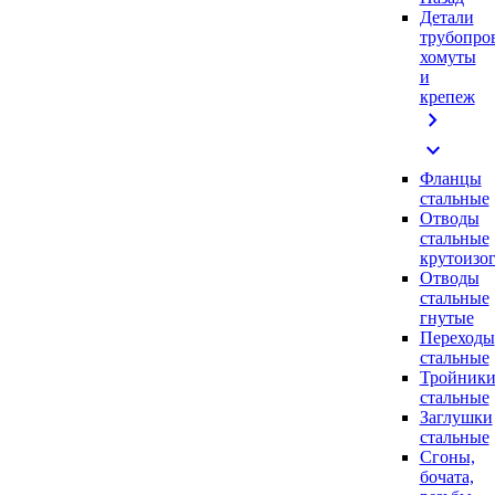
Детали
трубопро
хомуты
и
крепеж
chevron_right
expand_more
Фланцы
стальные
Отводы
стальные
крутоизо
Отводы
стальные
гнутые
Переходы
стальные
Тройник
стальные
Заглушки
стальные
Сгоны,
бочата,