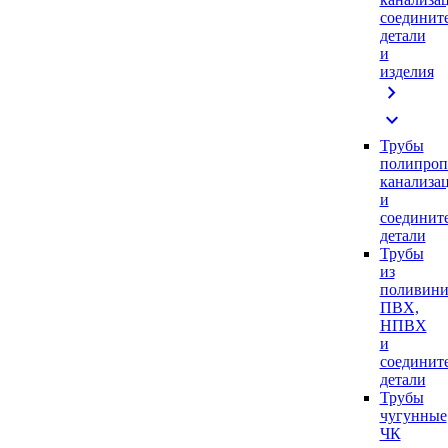
соединит
детали
и
изделия
chevron_right
expand_more
Трубы
полипроп
канализа
и
соединит
детали
Трубы
из
поливини
ПВХ,
НПВХ
и
соединит
детали
Трубы
чугунные
ЧК