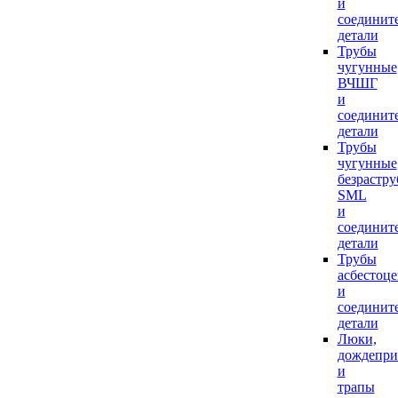
и
соединит
детали
Трубы
чугунные
ВЧШГ
и
соединит
детали
Трубы
чугунные
безрастр
SML
и
соединит
детали
Трубы
асбестоц
и
соединит
детали
Люки,
дождепр
и
трапы