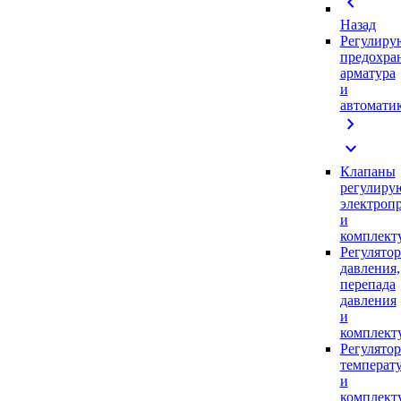
chevron_left
Назад
Регулиру
предохра
арматура
и
автомати
chevron_right
expand_more
Клапаны
регулиру
электроп
и
комплек
Регулято
давления,
перепада
давления
и
комплек
Регулято
температ
и
комплек