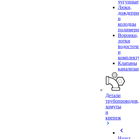
чугунные
Люки,
дождепр
и
колодцы
полимер
Воронки,
лотки
водосточ
и
комплек
Клапаны
канализа
Детали
трубопроводов,
хомуты
и
крепеж
chevron_left
Назад