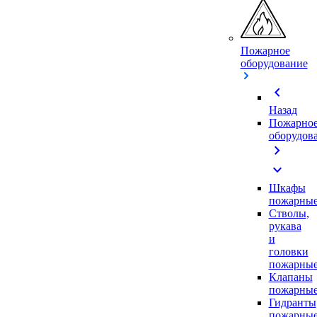
Пожарное
оборудование
chevron_left
Назад
Пожарно
оборудов
chevron_right
expand_more
Шкафы
пожарны
Стволы,
рукава
и
головки
пожарны
Клапаны
пожарны
Гидранты
пожарны