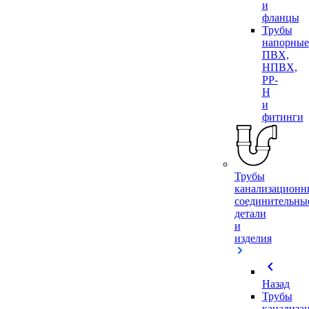
и
фланцы
Трубы
напорные
ПВХ,
НПВХ,
PP-
H
и
фитинги
Трубы
канализационн
соединительны
детали
и
изделия
chevron_left
Назад
Трубы
канализа