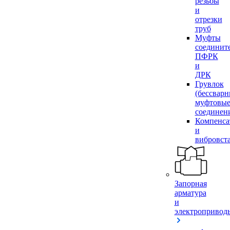
резьбы
и
отрезки
труб
Муфты
соединит
ПФРК
и
ДРК
Грувлок
(бессвар
муфтовы
соединен
Компенса
и
вибровст
Запорная
арматура
и
электропривод