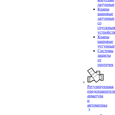
латунные
Краны
шаровые
латунные
со
спускны
устройст
Краны
шаровые
чугунные
Системы
защиты
от
протечек
Регулирующая,
предохранител
арматура
и
автоматика