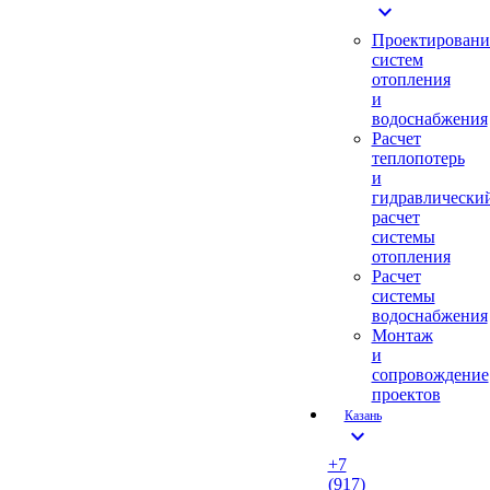
expand_more
Проектировани
систем
отопления
и
водоснабжения
Расчет
теплопотерь
и
гидравлически
расчет
системы
отопления
Расчет
системы
водоснабжения
Монтаж
и
сопровождение
проектов
Казань
expand_more
+7
(917)