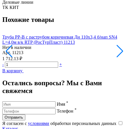
Деловые линии
ТК КИТ
Похожие товары
Труба PP-B с раструбом коричневая Дн 110х3,4 б/нап SN4
Т
L=4,0м в/к RTP (РосТурПласт) 11213
L
Нет в наличии
Н
Арт.
11213
А
1 712.13 ₽
2
-
+
-
В корзину
В
Остались вопросы? Мы с Вами
свяжемся
*
Имя
*
Телефон
Отправить
Я согласен с
условиями
обработки персональных данных
Каталог