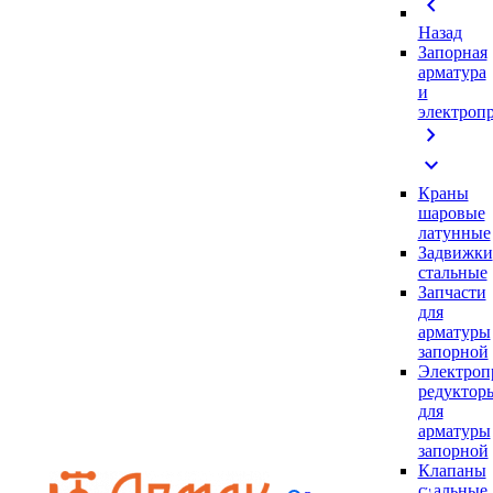
chevron_left
Назад
Запорная
арматура
и
электроп
chevron_right
expand_more
Краны
шаровые
латунные
Задвижки
стальные
Запчасти
для
арматуры
запорной
Электроп
редуктор
для
арматуры
запорной
Клапаны
стальные