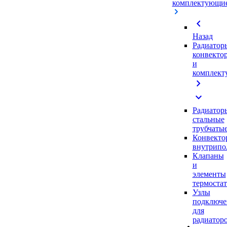
комплектующи
chevron_left
Назад
Радиатор
конвекто
и
комплек
chevron_right
expand_more
Радиатор
стальные
трубчаты
Конвекто
внутрипо
Клапаны
и
элементы
термоста
Узлы
подключе
для
радиатор