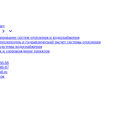
зад
chevron_right
expand_more
ирование систем отопления и водоснабжения
 теплопотерь и гидравлический расчет системы отопления
 системы водоснабжения
 и сопровождение проектов
66-66
48-87
l.ru
нок