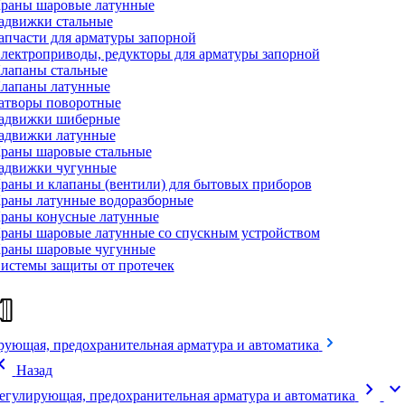
раны шаровые латунные
адвижки стальные
апчасти для арматуры запорной
лектроприводы, редукторы для арматуры запорной
лапаны стальные
лапаны латунные
атворы поворотные
адвижки шиберные
адвижки латунные
раны шаровые стальные
адвижки чугунные
раны и клапаны (вентили) для бытовых приборов
раны латунные водоразборные
раны конусные латунные
раны шаровые латунные со спускным устройством
раны шаровые чугунные
истемы защиты от протечек
рующая, предохранительная арматура и автоматика
on_left
Назад
chevron_right
expand_mor
егулирующая, предохранительная арматура и автоматика