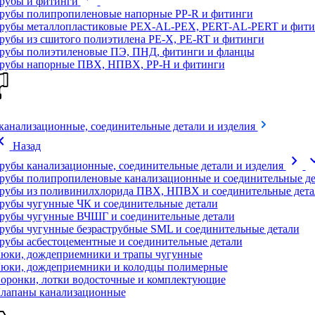
рубы и фитинги
рубы полипропиленовые напорные PP-R и фитинги
рубы металлопластиковые PEX-AL-PEX, PERT-AL-PERT и фити
рубы из сшитого полиэтилена PE-X, PE-RT и фитинги
рубы полиэтиленовые ПЭ, ПНД, фитинги и фланцы
рубы напорные ПВХ, НПВХ, PP-H и фитинги
канализационные, соединительные детали и изделия
on_left
Назад
chevron_right
expand
рубы канализационные, соединительные детали и изделия
рубы полипропиленовые канализационные и соединительные де
рубы из поливинилхлорида ПВХ, НПВХ и соединительные дета
рубы чугунные ЧК и соединительные детали
рубы чугунные ВЧШГ и соединительные детали
рубы чугунные безраструбные SML и соединительные детали
рубы асбестоцементные и соединительные детали
юки, дождеприемники и трапы чугунные
юки, дождеприемники и колодцы полимерные
оронки, лотки водосточные и комплектующие
лапаны канализационные