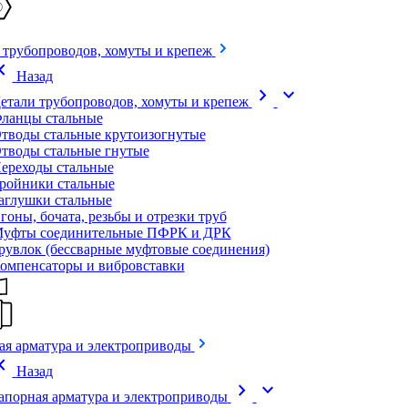
 трубопроводов, хомуты и крепеж
on_left
Назад
chevron_right
expand_more
етали трубопроводов, хомуты и крепеж
ланцы стальные
тводы стальные крутоизогнутые
тводы стальные гнутые
ереходы стальные
ройники стальные
аглушки стальные
гоны, бочата, резьбы и отрезки труб
уфты соединительные ПФРК и ДРК
рувлок (бессварные муфтовые соединения)
омпенсаторы и вибровставки
ая арматура и электроприводы
on_left
Назад
chevron_right
expand_more
апорная арматура и электроприводы