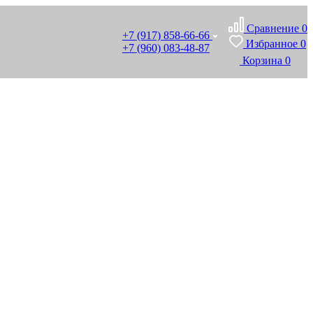
Сравнение
0
+7 (917) 858-66-66
Избранное
0
+7 (960) 083-48-87
Корзина
0