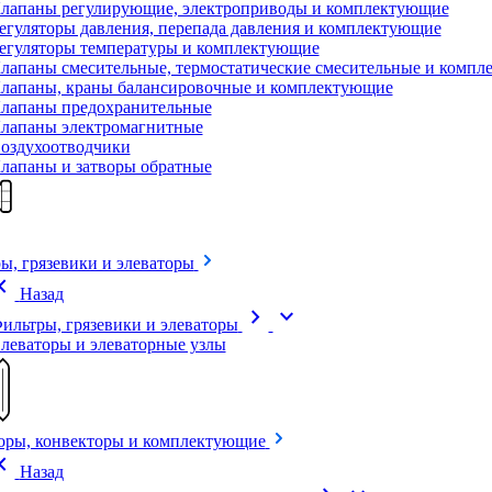
лапаны регулирующие, электроприводы и комплектующие
егуляторы давления, перепада давления и комплектующие
егуляторы температуры и комплектующие
лапаны смесительные, термостатические смесительные и комп
лапаны, краны балансировочные и комплектующие
лапаны предохранительные
лапаны электромагнитные
оздухоотводчики
лапаны и затворы обратные
ы, грязевики и элеваторы
on_left
Назад
chevron_right
expand_more
ильтры, грязевики и элеваторы
леваторы и элеваторные узлы
оры, конвекторы и комплектующие
on_left
Назад