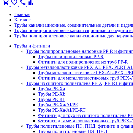
shopping_cart
favorite
call
bar_chart
Главная
Каталог
Трубы канализационные, соединительные детали и издел
Трубы полипропиленовые канализационные и соедините
Трубы полипропиленовые канализационные для наружны
Трубы и фитинги
Трубы полипропиленовые напорные PP-R и фитин
Трубы полипропиленовые PP-R
Фитинги для полипропиленовых труб PP-R
Трубы металлопластиковые PEX-AL-PEX, PERT-A
Трубы металлопластиковые PEX-AL-PEX, P
Фитинги для металлопластиковых труб PEX
Трубы из сшитого полиэтилена PE-X, PE-RT и фит
Трубы PE-Xa
Трубы PE-Xb
Трубы PE-RT
Трубы PE-Xa/AI/PE
Трубы PE-Xa/AI/PE-RT
Фитинги для труб из сшитого полиэтилена P
Фитинги для металлопластиковых труб PEX
Трубы полиэтиленовые ПЭ, ПНД, фитинги и флан
Трубы полиэтиленовые ПЭ, ПНД