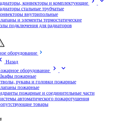
chevron_right
expand_more
адиаторы, конвекторы и комплектующие
адиаторы стальные трубчатые
онвекторы внутрипольные
лапаны и элементы термостатические
злы подключения для радиаторов
ое оборудование
on_left
Назад
chevron_right
expand_more
ожарное оборудование
кафы пожарные
тволы, рукава и головки пожарные
лапаны пожарные
идранты пожарные и соединительные части
истемы автоматического пожаротушения
опутствующие товары
и