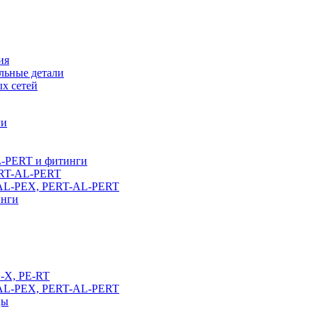
ия
льные детали
х сетей
ги
L-PERT и фитинги
ERT-AL-PERT
-AL-PEX, PERT-AL-PERT
инги
E-X, PE-RT
-AL-PEX, PERT-AL-PERT
цы