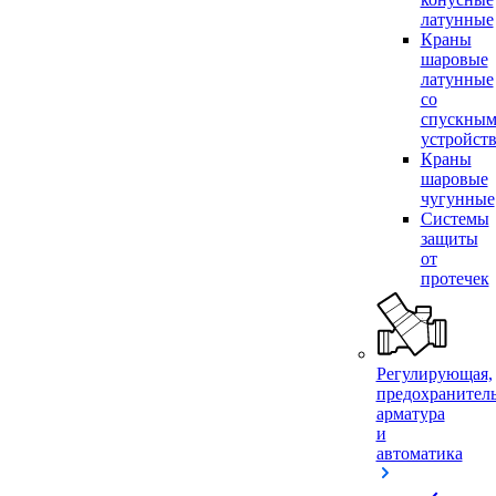
латунные
Краны
шаровые
латунные
со
спускны
устройст
Краны
шаровые
чугунные
Системы
защиты
от
протечек
Регулирующая,
предохранител
арматура
и
автоматика