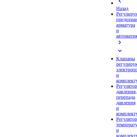
chevron_left
Назад
Регулиру
предохра
арматура
и
автомати
chevron_right
expand_more
Клапаны
регулиру
электроп
и
комплек
Регулято
давления,
перепада
давления
и
комплек
Регулято
температ
и
комплек