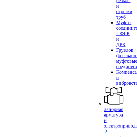
резьбы
и
отрезки
труб
Муфты
соединит
ПФРК
и
ДРК
Грувлок
(бессвар
муфтовы
соединен
Компенса
и
вибровст
Запорная
арматура
и
электропривод