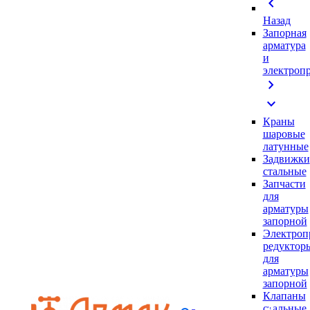
chevron_left
Назад
Запорная
арматура
и
электроп
chevron_right
expand_more
Краны
шаровые
латунные
Задвижки
стальные
Запчасти
для
арматуры
запорной
Электроп
редуктор
для
арматуры
запорной
Клапаны
стальные