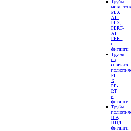
Трубы
металлоп
PEX-
AL-
PEX,
PERT-
AL-
PERT
и
фитинги
Трубы
из
сшитого
полиэтил
PE-
X,
PE-
RT
и
фитинги
Трубы
полиэтил
ПЭ,
ПНД,
фитинги