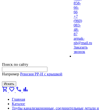
858-
66-
66
+7
(960)
083-
48-
87
armak-
nh@mail.ru
Заказать
звонок
Поиск по сайту
Например
Ревизия PP-H с крышкой
Искать
shopping_cart
favorite
call
bar_chart
Главная
Каталог
Трубы канализационные, соединительные детали и