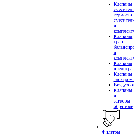
Клапаны
смесител
термоста
смесител
и
комплек
Клапаны,
краны
балансир
и
комплек
Клапаны
предохра
Клапаны
электром
Воздухоо
Клапаны
и
затворы
обратные
Фильтры,