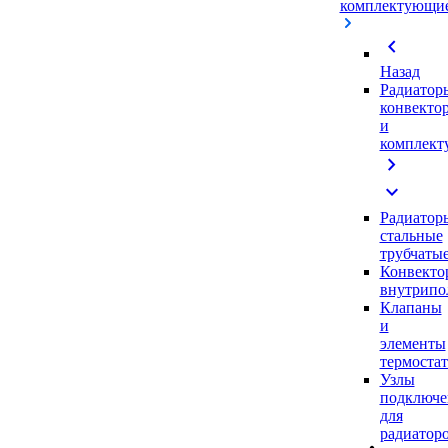
комплектующи
chevron_left
Назад
Радиатор
конвекто
и
комплек
chevron_right
expand_more
Радиатор
стальные
трубчаты
Конвекто
внутрипо
Клапаны
и
элементы
термоста
Узлы
подключе
для
радиатор