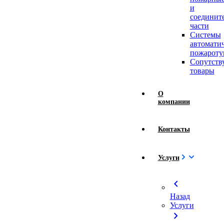
и
соединит
части
Системы
автомати
пожароту
Сопутст
товары
О
компании
Контакты
Услуги
chevron_left
Назад
Услуги
chevron_right