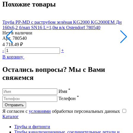
Похожие товары
Труба PP-MD с раструбом зелёная KG2000 KG2000EM Дн
160х6,2 б/нап SN16 L=1,0м в/к Ostendorf 780540
1
Нет в наличии
Н
Арт.
780540
А
4 718.49 ₽
1
-
+
-
В корзину
В
Остались вопросы? Мы с Вами
свяжемся
*
Имя
*
Телефон
Отправить
Я согласен с
условиями
обработки персональных данных
Каталог
Трубы и фитинги
Трубы канализационные, соединительные детали и