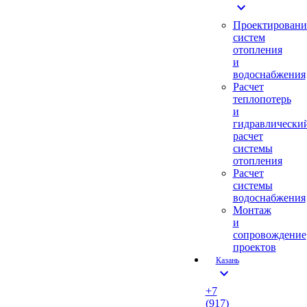
expand_more
Проектировани
систем
отопления
и
водоснабжения
Расчет
теплопотерь
и
гидравлически
расчет
системы
отопления
Расчет
системы
водоснабжения
Монтаж
и
сопровождение
проектов
Казань
expand_more
+7
(917)