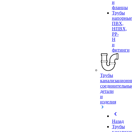
и
фланцы
Трубы
напорные
ПВХ,
НПВХ,
PP-
H
и
фитинги
Трубы
канализационн
соединительны
детали
и
изделия
chevron_left
Назад
Трубы
канализа