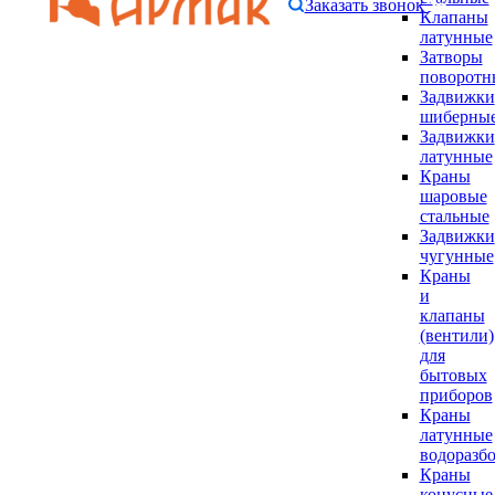
Заказать звонок
Клапаны
латунные
Затворы
поворотн
Задвижки
шиберны
Задвижки
латунные
Краны
шаровые
стальные
Задвижки
чугунные
Краны
и
клапаны
(вентили)
для
бытовых
приборов
Краны
латунные
водоразб
Краны
конусные