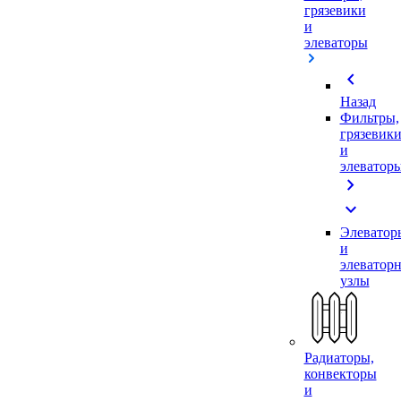
грязевики
и
элеваторы
chevron_left
Назад
Фильтры,
грязевик
и
элеватор
chevron_right
expand_more
Элеватор
и
элеватор
узлы
Радиаторы,
конвекторы
и