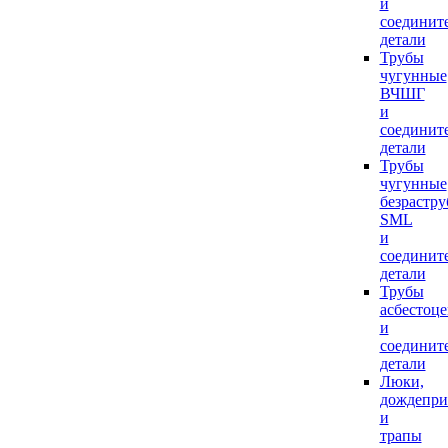
и
соединит
детали
Трубы
чугунные
ВЧШГ
и
соединит
детали
Трубы
чугунные
безрастр
SML
и
соединит
детали
Трубы
асбестоц
и
соединит
детали
Люки,
дождепр
и
трапы