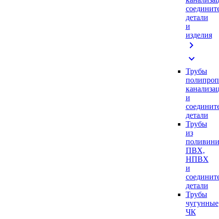
соединит
детали
и
изделия
chevron_right
expand_more
Трубы
полипроп
канализа
и
соединит
детали
Трубы
из
поливини
ПВХ,
НПВХ
и
соединит
детали
Трубы
чугунные
ЧК