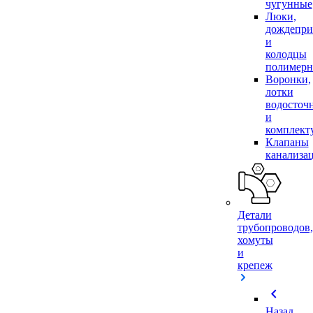
чугунные
Люки,
дождепр
и
колодцы
полимер
Воронки,
лотки
водосточ
и
комплек
Клапаны
канализа
Детали
трубопроводов,
хомуты
и
крепеж
chevron_left
Назад