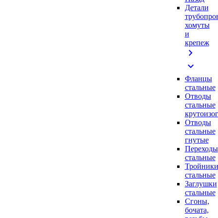
Детали
трубопро
хомуты
и
крепеж
chevron_right
expand_more
Фланцы
стальные
Отводы
стальные
крутоизо
Отводы
стальные
гнутые
Переходы
стальные
Тройник
стальные
Заглушки
стальные
Сгоны,
бочата,