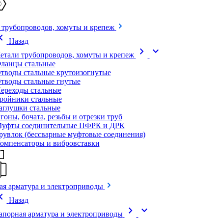
 трубопроводов, хомуты и крепеж
on_left
Назад
chevron_right
expand_more
етали трубопроводов, хомуты и крепеж
ланцы стальные
тводы стальные крутоизогнутые
тводы стальные гнутые
ереходы стальные
ройники стальные
аглушки стальные
гоны, бочата, резьбы и отрезки труб
уфты соединительные ПФРК и ДРК
рувлок (бессварные муфтовые соединения)
омпенсаторы и вибровставки
ая арматура и электроприводы
on_left
Назад
chevron_right
expand_more
апорная арматура и электроприводы