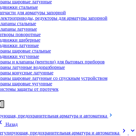
раны шаровые латунные
адвижки стальные
апчасти для арматуры запорной
лектроприводы, редукторы для арматуры запорной
лапаны стальные
лапаны латунные
атворы поворотные
адвижки шиберные
адвижки латунные
раны шаровые стальные
адвижки чугунные
раны и клапаны (вентили) для бытовых приборов
раны латунные водоразборные
раны конусные латунные
раны шаровые латунные со спускным устройством
раны шаровые чугунные
истемы защиты от протечек
рующая, предохранительная арматура и автоматика
on_left
Назад
chevron_right
expand_mor
егулирующая, предохранительная арматура и автоматика