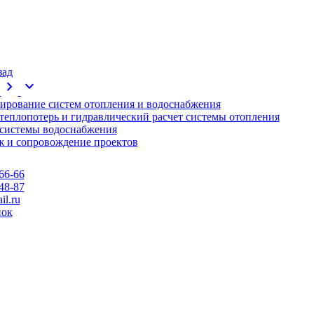
зад
chevron_right
expand_more
ирование систем отопления и водоснабжения
 теплопотерь и гидравлический расчет системы отопления
 системы водоснабжения
 и сопровождение проектов
66-66
48-87
l.ru
нок