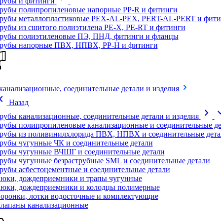
рубы и фитинги
рубы полипропиленовые напорные PP-R и фитинги
рубы металлопластиковые PEX-AL-PEX, PERT-AL-PERT и фити
рубы из сшитого полиэтилена PE-X, PE-RT и фитинги
рубы полиэтиленовые ПЭ, ПНД, фитинги и фланцы
рубы напорные ПВХ, НПВХ, PP-H и фитинги
канализационные, соединительные детали и изделия
on_left
Назад
chevron_right
expand
рубы канализационные, соединительные детали и изделия
рубы полипропиленовые канализационные и соединительные де
рубы из поливинилхлорида ПВХ, НПВХ и соединительные дета
рубы чугунные ЧК и соединительные детали
рубы чугунные ВЧШГ и соединительные детали
рубы чугунные безраструбные SML и соединительные детали
рубы асбестоцементные и соединительные детали
юки, дождеприемники и трапы чугунные
юки, дождеприемники и колодцы полимерные
оронки, лотки водосточные и комплектующие
лапаны канализационные