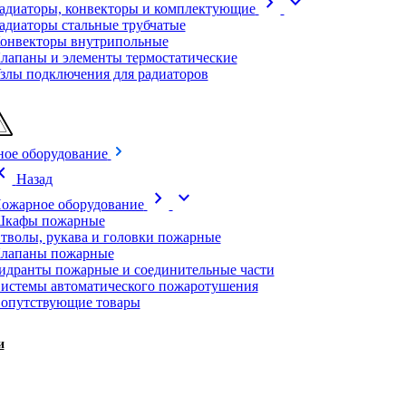
chevron_right
expand_more
адиаторы, конвекторы и комплектующие
адиаторы стальные трубчатые
онвекторы внутрипольные
лапаны и элементы термостатические
злы подключения для радиаторов
ое оборудование
on_left
Назад
chevron_right
expand_more
ожарное оборудование
кафы пожарные
тволы, рукава и головки пожарные
лапаны пожарные
идранты пожарные и соединительные части
истемы автоматического пожаротушения
опутствующие товары
и