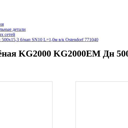
ия
льные детали
х сетей
00х15,3 б/нап SN10 L=1,0м в/к Ostendorf 771040
ёная KG2000 KG2000EM Дн 500х