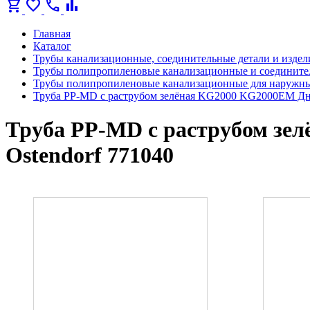
shopping_cart
favorite
call
bar_chart
Главная
Каталог
Трубы канализационные, соединительные детали и издел
Трубы полипропиленовые канализационные и соедините
Трубы полипропиленовые канализационные для наружны
Труба PP-MD с раструбом зелёная KG2000 KG2000EM Дн 5
Труба PP-MD с раструбом зел
Ostendorf 771040