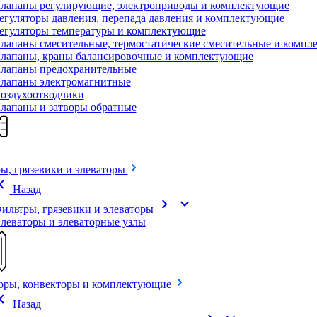
лапаны регулирующие, электроприводы и комплектующие
егуляторы давления, перепада давления и комплектующие
егуляторы температуры и комплектующие
лапаны смесительные, термостатические смесительные и комп
лапаны, краны балансировочные и комплектующие
лапаны предохранительные
лапаны электромагнитные
оздухоотводчики
лапаны и затворы обратные
ы, грязевики и элеваторы
on_left
Назад
chevron_right
expand_more
ильтры, грязевики и элеваторы
леваторы и элеваторные узлы
оры, конвекторы и комплектующие
on_left
Назад