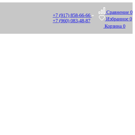
Сравнение
0
+7 (917) 858-66-66
Избранное
0
+7 (960) 083-48-87
Корзина
0