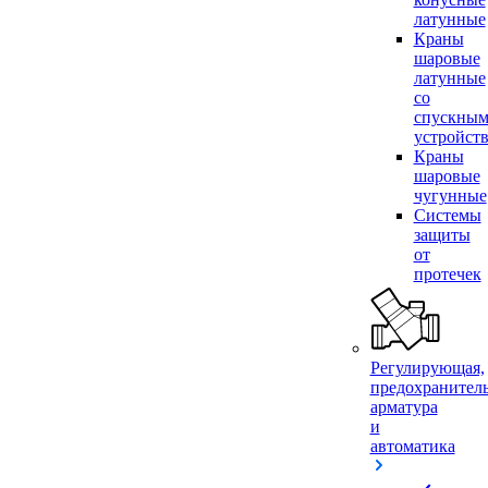
латунные
Краны
шаровые
латунные
со
спускны
устройст
Краны
шаровые
чугунные
Системы
защиты
от
протечек
Регулирующая,
предохранител
арматура
и
автоматика