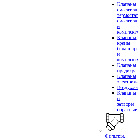
Клапаны
смесител
термоста
смесител
и
комплек
Клапаны,
краны
балансир
и
комплек
Клапаны
предохра
Клапаны
электром
Воздухоо
Клапаны
и
затворы
обратные
Фильтры,