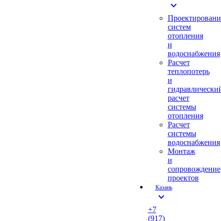
expand_more
Проектировани
систем
отопления
и
водоснабжения
Расчет
теплопотерь
и
гидравлически
расчет
системы
отопления
Расчет
системы
водоснабжения
Монтаж
и
сопровождение
проектов
Казань
expand_more
+7
(917)