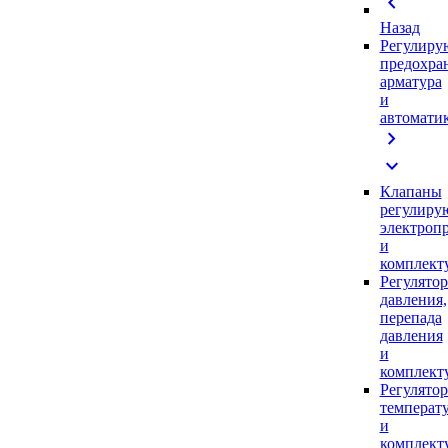
chevron_left
Назад
Регулиру
предохра
арматура
и
автомати
chevron_right
expand_more
Клапаны
регулиру
электроп
и
комплек
Регулято
давления,
перепада
давления
и
комплек
Регулято
температ
и
комплек