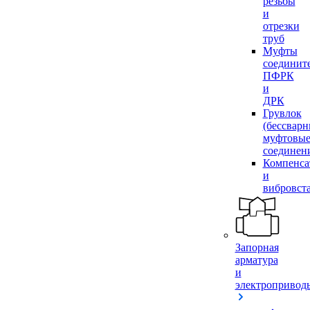
резьбы
и
отрезки
труб
Муфты
соединит
ПФРК
и
ДРК
Грувлок
(бессвар
муфтовы
соединен
Компенса
и
вибровст
Запорная
арматура
и
электропривод