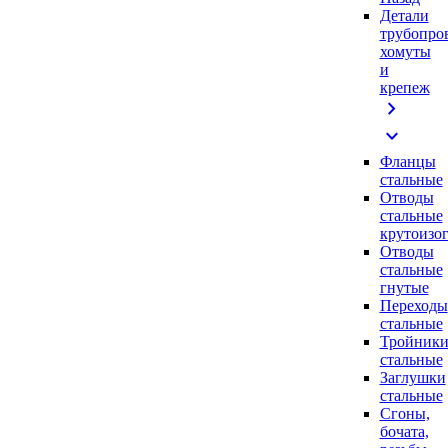
Детали
трубопро
хомуты
и
крепеж
chevron_right
expand_more
Фланцы
стальные
Отводы
стальные
крутоизо
Отводы
стальные
гнутые
Переходы
стальные
Тройник
стальные
Заглушки
стальные
Сгоны,
бочата,