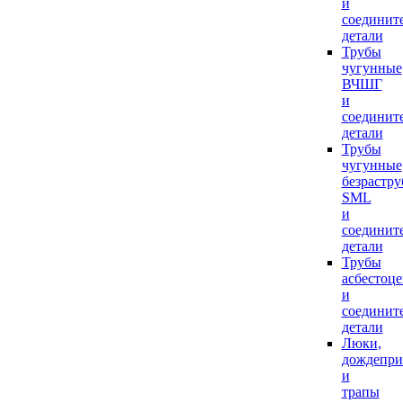
и
соединит
детали
Трубы
чугунные
ВЧШГ
и
соединит
детали
Трубы
чугунные
безрастр
SML
и
соединит
детали
Трубы
асбестоц
и
соединит
детали
Люки,
дождепр
и
трапы