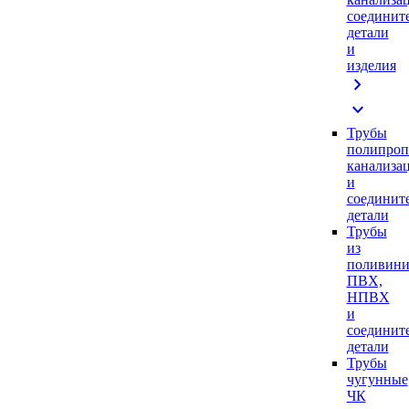
соединит
детали
и
изделия
chevron_right
expand_more
Трубы
полипроп
канализа
и
соединит
детали
Трубы
из
поливини
ПВХ,
НПВХ
и
соединит
детали
Трубы
чугунные
ЧК