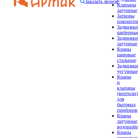
Заказать звонок
Клапаны
латунные
Затворы
поворотн
Задвижки
шиберны
Задвижки
латунные
Краны
шаровые
стальные
Задвижки
чугунные
Краны
и
клапаны
(вентили)
для
бытовых
приборов
Краны
латунные
водоразб
Краны
конусные