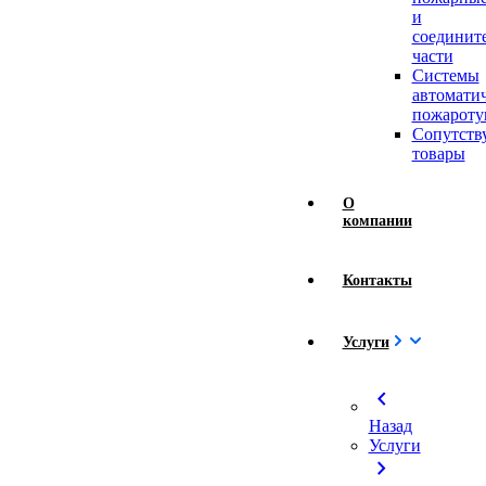
и
соединит
части
Системы
автомати
пожароту
Сопутст
товары
О
компании
Контакты
Услуги
chevron_left
Назад
Услуги
chevron_right