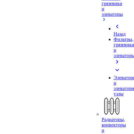
грязевики
и
элеваторы
chevron_left
Назад
Фильтры,
грязевик
и
элеватор
chevron_right
expand_more
Элеватор
и
элеватор
узлы
Радиаторы,
конвекторы
и