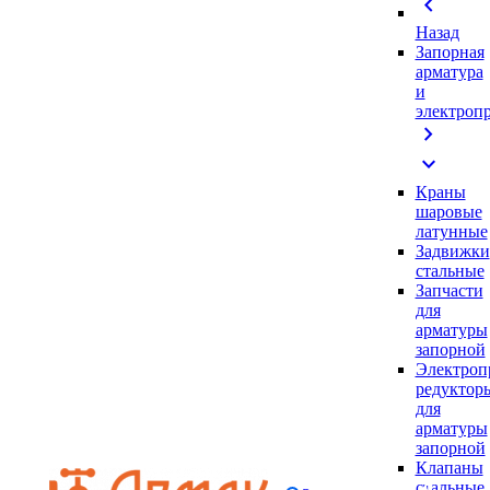
chevron_left
Назад
Запорная
арматура
и
электроп
chevron_right
expand_more
Краны
шаровые
латунные
Задвижки
стальные
Запчасти
для
арматуры
запорной
Электроп
редуктор
для
арматуры
запорной
Клапаны
стальные