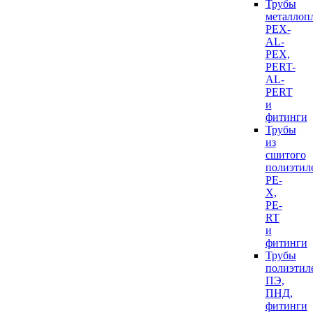
Трубы
металлоп
PEX-
AL-
PEX,
PERT-
AL-
PERT
и
фитинги
Трубы
из
сшитого
полиэтил
PE-
X,
PE-
RT
и
фитинги
Трубы
полиэтил
ПЭ,
ПНД,
фитинги