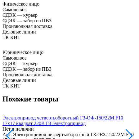
Физическое лицо
Самовывоз
СДЭК — курьер
СДЭК — забор из ПВЗ
Произвольная доставка
Деловые линии
ТК КИТ
Юридическое лицо
Самовывоз
СДЭК — курьер
СДЭК — забор из ПВЗ
Произвольная доставка
Деловые линии
ТК КИТ
Похожие товары
Электропривод четвертьоборотный ГЗ-ОФ-150/22М F10
Э
17х17 квадрат 220В ГЗ Электропривод
к
Нет в наличии
Н
Арт.
Электропривод четвертьоборотный ГЗ-ОФ-150/22М F10
А