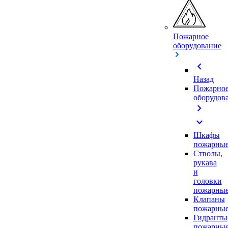
Пожарное
оборудование
chevron_left
Назад
Пожарно
оборудов
chevron_right
expand_more
Шкафы
пожарны
Стволы,
рукава
и
головки
пожарны
Клапаны
пожарны
Гидранты
пожарны