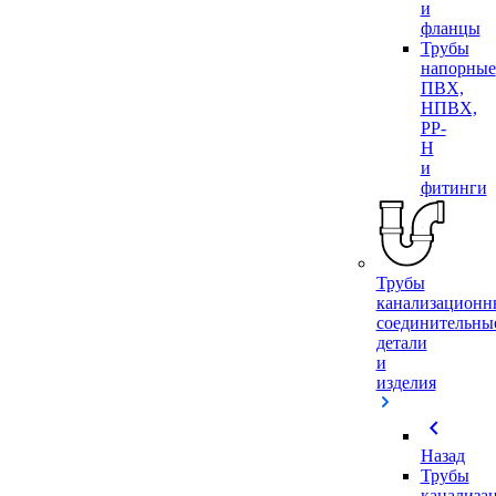
и
фланцы
Трубы
напорные
ПВХ,
НПВХ,
PP-
H
и
фитинги
Трубы
канализационн
соединительны
детали
и
изделия
chevron_left
Назад
Трубы
канализа