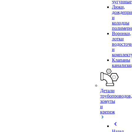
чугунные
Люки,
дождепр
и
колодцы
полимер
Воронки,
лотки
водосточ
и
комплек
Клапаны
канализа
Детали
трубопроводов,
хомуты
и
крепеж
chevron_left
Назад