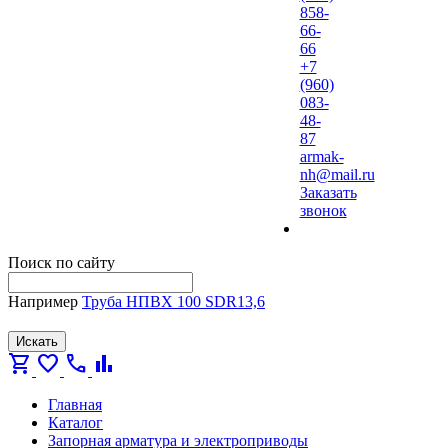
858-
66-
66
+7
(960)
083-
48-
87
armak-
nh@mail.ru
Заказать
звонок
Поиск по сайту
Например
Труба НПВХ 100 SDR13,6
Искать
shopping_cart
favorite
call
bar_chart
Главная
Каталог
Запорная арматура и электроприводы