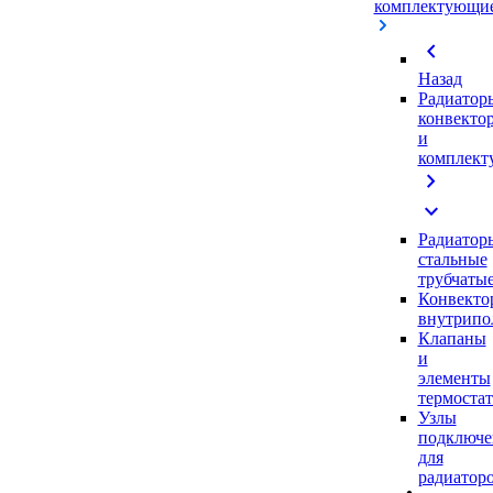
комплектующи
chevron_left
Назад
Радиатор
конвекто
и
комплек
chevron_right
expand_more
Радиатор
стальные
трубчаты
Конвекто
внутрипо
Клапаны
и
элементы
термоста
Узлы
подключе
для
радиатор