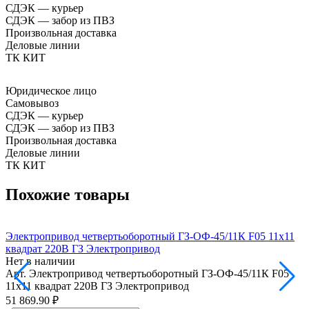
СДЭК — курьер
СДЭК — забор из ПВЗ
Произвольная доставка
Деловые линии
ТК КИТ
Юридическое лицо
Самовывоз
СДЭК — курьер
СДЭК — забор из ПВЗ
Произвольная доставка
Деловые линии
ТК КИТ
Похожие товары
Электропривод четвертьоборотный ГЗ-ОФ-45/11К F05 11х11
Э
квадрат 220В ГЗ Электропривод
к
Нет в наличии
Н
Арт.
Электропривод четвертьоборотный ГЗ-ОФ-45/11К F05
А
11х11 квадрат 220В ГЗ Электропривод
9
51 869.90 ₽
5