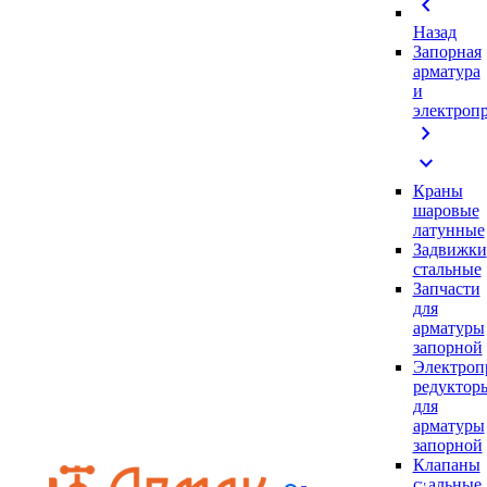
chevron_left
Назад
Запорная
арматура
и
электроп
chevron_right
expand_more
Краны
шаровые
латунные
Задвижки
стальные
Запчасти
для
арматуры
запорной
Электроп
редуктор
для
арматуры
запорной
Клапаны
стальные