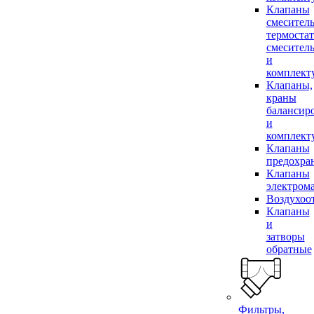
Клапаны
смесител
термоста
смесител
и
комплек
Клапаны,
краны
балансир
и
комплек
Клапаны
предохра
Клапаны
электром
Воздухоо
Клапаны
и
затворы
обратные
Фильтры,