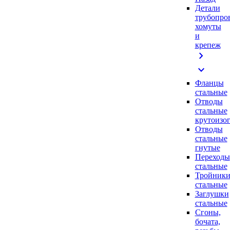
Детали
трубопро
хомуты
и
крепеж
chevron_right
expand_more
Фланцы
стальные
Отводы
стальные
крутоизо
Отводы
стальные
гнутые
Переходы
стальные
Тройник
стальные
Заглушки
стальные
Сгоны,
бочата,