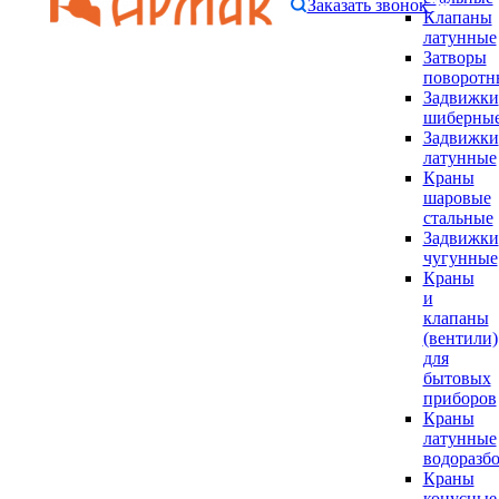
Заказать звонок
Клапаны
латунные
Затворы
поворотн
Задвижки
шиберны
Задвижки
латунные
Краны
шаровые
стальные
Задвижки
чугунные
Краны
и
клапаны
(вентили)
для
бытовых
приборов
Краны
латунные
водоразб
Краны
конусные