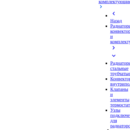
комплектующи
chevron_left
Назад
Радиатор
конвекто
и
комплек
chevron_right
expand_more
Радиатор
стальные
трубчаты
Конвекто
внутрипо
Клапаны
и
элементы
термоста
Узлы
подключе
для
радиатор