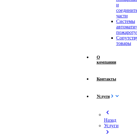
и
соединит
части
Системы
автомати
пожароту
Сопутст
товары
О
компании
Контакты
Услуги
chevron_left
Назад
Услуги
chevron_right