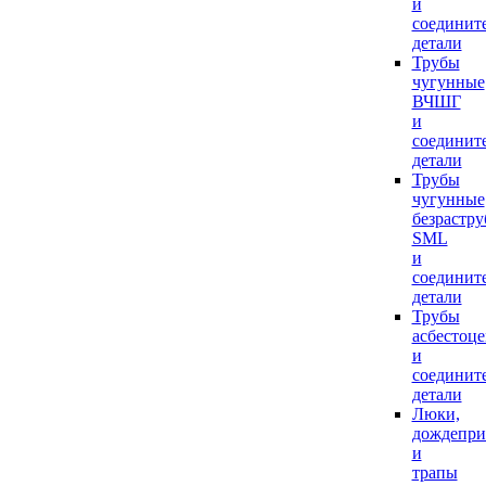
и
соединит
детали
Трубы
чугунные
ВЧШГ
и
соединит
детали
Трубы
чугунные
безрастр
SML
и
соединит
детали
Трубы
асбестоц
и
соединит
детали
Люки,
дождепр
и
трапы