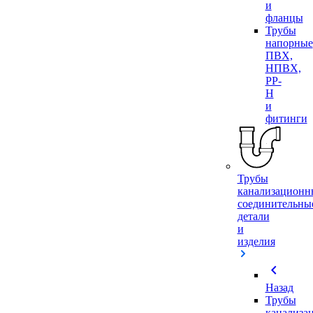
и
фланцы
Трубы
напорные
ПВХ,
НПВХ,
PP-
H
и
фитинги
Трубы
канализационн
соединительны
детали
и
изделия
chevron_left
Назад
Трубы
канализа