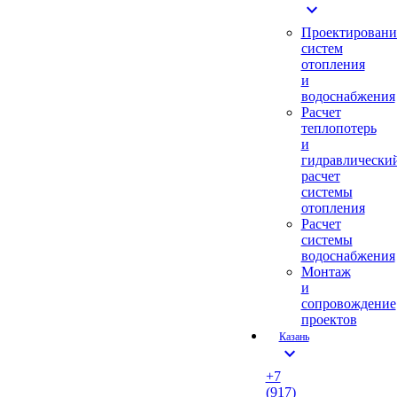
expand_more
Проектировани
систем
отопления
и
водоснабжения
Расчет
теплопотерь
и
гидравлически
расчет
системы
отопления
Расчет
системы
водоснабжения
Монтаж
и
сопровождение
проектов
Казань
expand_more
+7
(917)