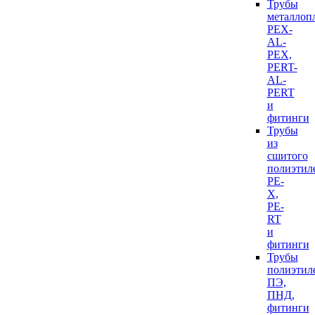
Трубы
металлоп
PEX-
AL-
PEX,
PERT-
AL-
PERT
и
фитинги
Трубы
из
сшитого
полиэтил
PE-
X,
PE-
RT
и
фитинги
Трубы
полиэтил
ПЭ,
ПНД,
фитинги