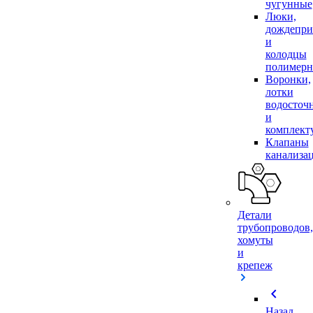
чугунные
Люки,
дождепр
и
колодцы
полимер
Воронки,
лотки
водосточ
и
комплек
Клапаны
канализа
Детали
трубопроводов,
хомуты
и
крепеж
chevron_left
Назад