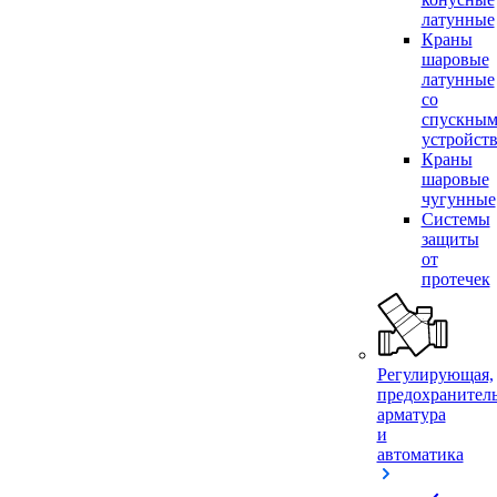
латунные
Краны
шаровые
латунные
со
спускны
устройст
Краны
шаровые
чугунные
Системы
защиты
от
протечек
Регулирующая,
предохранител
арматура
и
автоматика