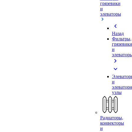
грязевики
и
элеваторы
chevron_left
Назад
Фильтры,
грязевик
и
элеватор
chevron_right
expand_more
Элеватор
и
элеватор
узлы
Радиаторы,
конвекторы
и