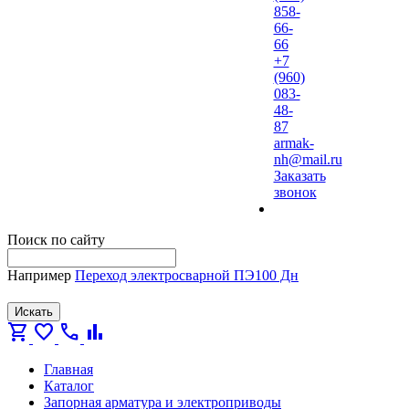
858-
66-
66
+7
(960)
083-
48-
87
armak-
nh@mail.ru
Заказать
звонок
Поиск по сайту
Например
Переход электросварной ПЭ100 Дн
Искать
shopping_cart
favorite
call
bar_chart
Главная
Каталог
Запорная арматура и электроприводы