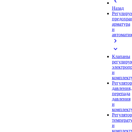
chevron_left
Назад
Регулиру
предохра
арматура
и
автомати
chevron_right
expand_more
Клапаны
регулиру
электроп
и
комплек
Регулято
давления,
перепада
давления
и
комплек
Регулято
температ
и
комплек