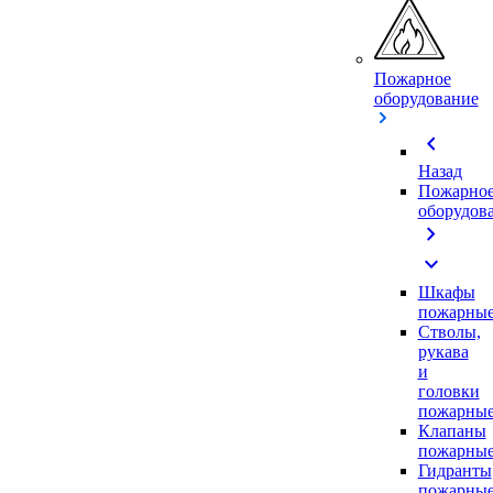
Пожарное
оборудование
chevron_left
Назад
Пожарно
оборудов
chevron_right
expand_more
Шкафы
пожарны
Стволы,
рукава
и
головки
пожарны
Клапаны
пожарны
Гидранты
пожарны