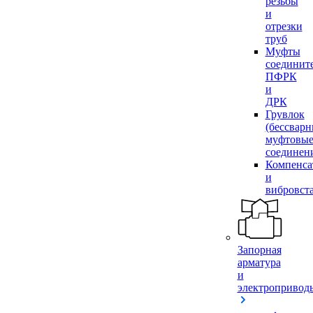
резьбы
и
отрезки
труб
Муфты
соединит
ПФРК
и
ДРК
Грувлок
(бессвар
муфтовы
соединен
Компенса
и
вибровст
Запорная
арматура
и
электропривод