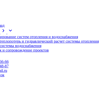
зад
chevron_right
expand_more
ирование систем отопления и водоснабжения
 теплопотерь и гидравлический расчет системы отопления
 системы водоснабжения
 и сопровождение проектов
66-66
48-87
l.ru
нок