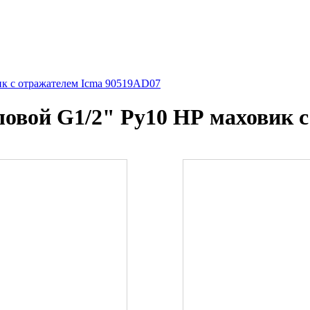
ик с отражателем Icma 90519AD07
ловой G1/2" Ру10 НР маховик 