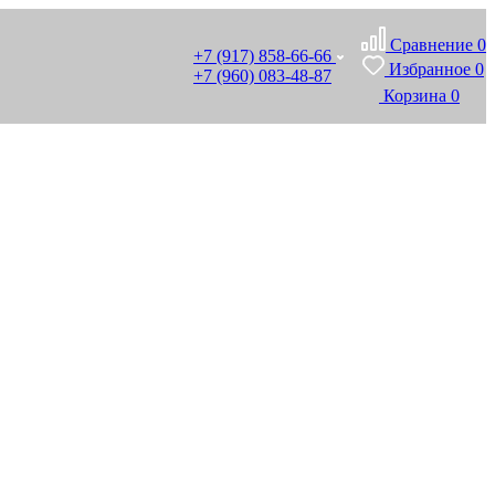
Сравнение
0
+7 (917) 858-66-66
Избранное
0
+7 (960) 083-48-87
Корзина
0