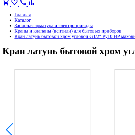
shopping_cart
favorite
call
bar_chart
Главная
Каталог
Запорная арматура и электроприводы
Краны и клапаны (вентили) для бытовых приборов
Кран латунь бытовой хром угловой G1/2" Ру10 НР махов
Кран латунь бытовой хром уг