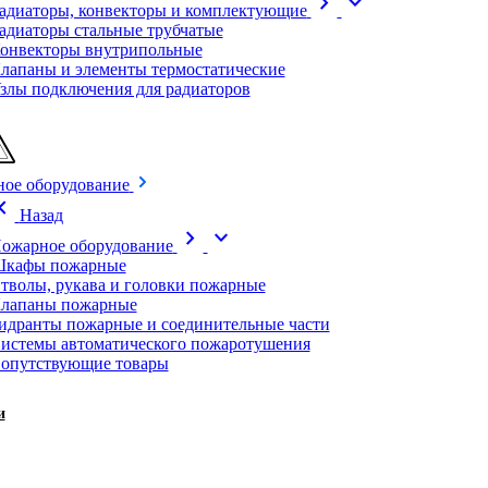
chevron_right
expand_more
адиаторы, конвекторы и комплектующие
адиаторы стальные трубчатые
онвекторы внутрипольные
лапаны и элементы термостатические
злы подключения для радиаторов
ое оборудование
on_left
Назад
chevron_right
expand_more
ожарное оборудование
кафы пожарные
тволы, рукава и головки пожарные
лапаны пожарные
идранты пожарные и соединительные части
истемы автоматического пожаротушения
опутствующие товары
и