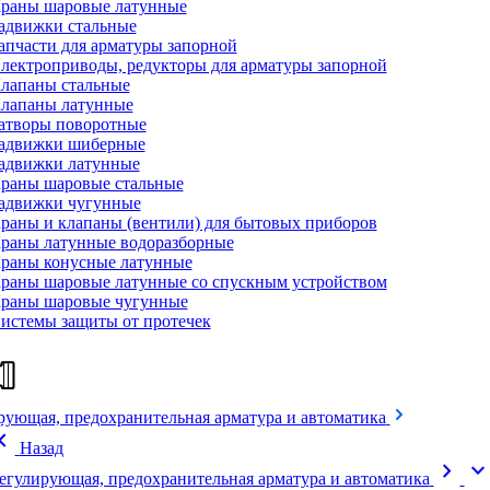
раны шаровые латунные
адвижки стальные
апчасти для арматуры запорной
лектроприводы, редукторы для арматуры запорной
лапаны стальные
лапаны латунные
атворы поворотные
адвижки шиберные
адвижки латунные
раны шаровые стальные
адвижки чугунные
раны и клапаны (вентили) для бытовых приборов
раны латунные водоразборные
раны конусные латунные
раны шаровые латунные со спускным устройством
раны шаровые чугунные
истемы защиты от протечек
рующая, предохранительная арматура и автоматика
on_left
Назад
chevron_right
expand_mor
егулирующая, предохранительная арматура и автоматика