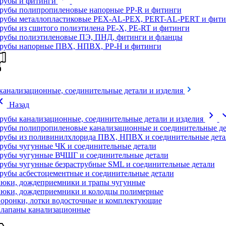
рубы и фитинги
рубы полипропиленовые напорные PP-R и фитинги
рубы металлопластиковые PEX-AL-PEX, PERT-AL-PERT и фити
рубы из сшитого полиэтилена PE-X, PE-RT и фитинги
рубы полиэтиленовые ПЭ, ПНД, фитинги и фланцы
рубы напорные ПВХ, НПВХ, PP-H и фитинги
канализационные, соединительные детали и изделия
on_left
Назад
chevron_right
expand
рубы канализационные, соединительные детали и изделия
рубы полипропиленовые канализационные и соединительные де
рубы из поливинилхлорида ПВХ, НПВХ и соединительные дета
рубы чугунные ЧК и соединительные детали
рубы чугунные ВЧШГ и соединительные детали
рубы чугунные безраструбные SML и соединительные детали
рубы асбестоцементные и соединительные детали
юки, дождеприемники и трапы чугунные
юки, дождеприемники и колодцы полимерные
оронки, лотки водосточные и комплектующие
лапаны канализационные