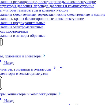
лапаны регулирующие, электроприводы и комплектующие
егуляторы давления, перепада давления и комплектующие
егуляторы температуры и комплектующие
лапаны смесительные, термостатические смесительные и комп
лапаны, краны балансировочные и комплектующие
лапаны предохранительные
лапаны электромагнитные
оздухоотводчики
лапаны и затворы обратные
ы, грязевики и элеваторы
on_left
Назад
chevron_right
expand_more
ильтры, грязевики и элеваторы
леваторы и элеваторные узлы
оры, конвекторы и комплектующие
on_left
Назад