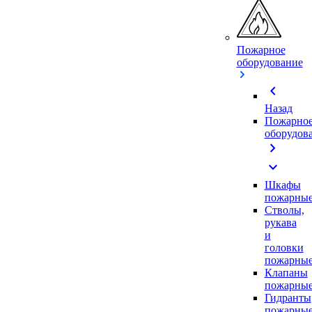
Пожарное
оборудование
chevron_left
Назад
Пожарно
оборудов
chevron_right
expand_more
Шкафы
пожарны
Стволы,
рукава
и
головки
пожарны
Клапаны
пожарны
Гидранты
пожарны