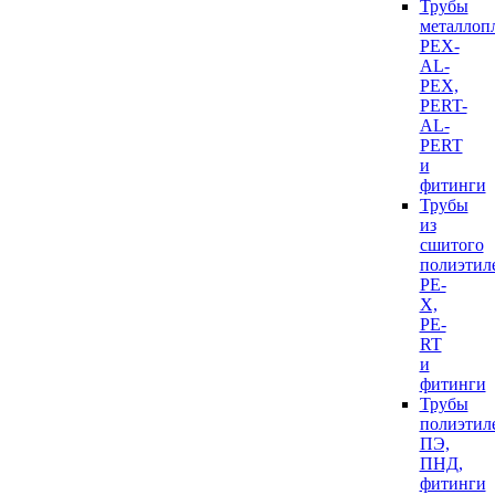
Трубы
металлоп
PEX-
AL-
PEX,
PERT-
AL-
PERT
и
фитинги
Трубы
из
сшитого
полиэтил
PE-
X,
PE-
RT
и
фитинги
Трубы
полиэтил
ПЭ,
ПНД,
фитинги