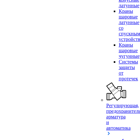
латунные
Краны
шаровые
латунные
со
спускны
устройст
Краны
шаровые
чугунные
Системы
защиты
от
протечек
Регулирующая,
предохранител
арматура
и
автоматика