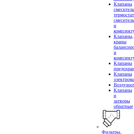
Клапаны
смесител
термоста
смесител
и
комплек
Клапаны,
краны
балансир
и
комплек
Клапаны
предохра
Клапаны
электром
Воздухоо
Клапаны
и
затворы
обратные
Фильтры,