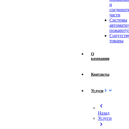
и
соединит
части
Системы
автомати
пожароту
Сопутст
товары
О
компании
Контакты
Услуги
chevron_left
Назад
Услуги
chevron_right