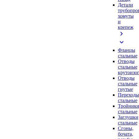
Детали
трубопро
хомуты
и
крепеж
chevron_right
expand_more
Фланцы
стальные
Отводы
стальные
крутоизо
Отводы
стальные
гнутые
Переходы
стальные
Тройник
стальные
Заглушки
стальные
Сгоны,
бочата,