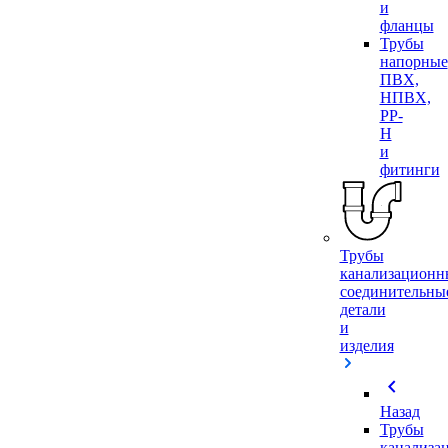
и
фланцы
Трубы
напорные
ПВХ,
НПВХ,
PP-
H
и
фитинги
Трубы
канализационн
соединительны
детали
и
изделия
chevron_left
Назад
Трубы
канализа