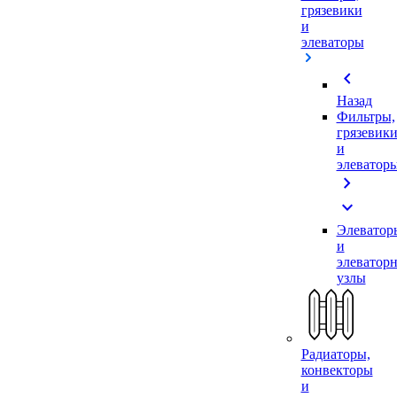
грязевики
и
элеваторы
chevron_left
Назад
Фильтры,
грязевик
и
элеватор
chevron_right
expand_more
Элеватор
и
элеватор
узлы
Радиаторы,
конвекторы
и