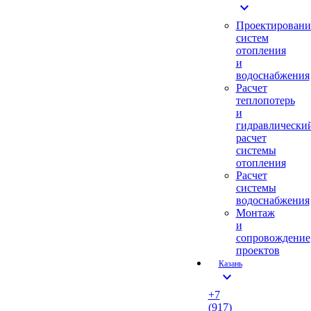
expand_more
Проектировани
систем
отопления
и
водоснабжения
Расчет
теплопотерь
и
гидравлически
расчет
системы
отопления
Расчет
системы
водоснабжения
Монтаж
и
сопровождение
проектов
Казань
expand_more
+7
(917)