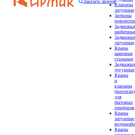
Заказать звонок
Клапаны
латунные
Затворы
поворотн
Задвижки
шиберны
Задвижки
латунные
Краны
шаровые
стальные
Задвижки
чугунные
Краны
и
клапаны
(вентили)
для
бытовых
приборов
Краны
латунные
водоразб
Краны
конусные