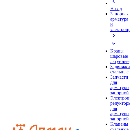
chevron_left
Назад
Запорная
арматура
и
электроп
chevron_right
expand_more
Краны
шаровые
латунные
Задвижки
стальные
Запчасти
для
арматуры
запорной
Электроп
редуктор
для
арматуры
запорной
Клапаны
стальные