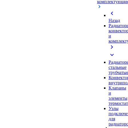
комплектующи
chevron_left
Назад
Радиатор
конвекто
и
комплек
chevron_right
expand_more
Радиатор
стальные
трубчаты
Конвекто
внутрипо
Клапаны
и
элементы
термоста
Узлы
подключе
для
радиатор