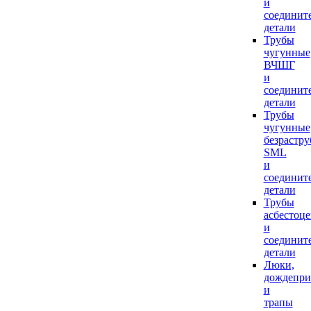
и
соединит
детали
Трубы
чугунные
ВЧШГ
и
соединит
детали
Трубы
чугунные
безрастр
SML
и
соединит
детали
Трубы
асбестоц
и
соединит
детали
Люки,
дождепр
и
трапы