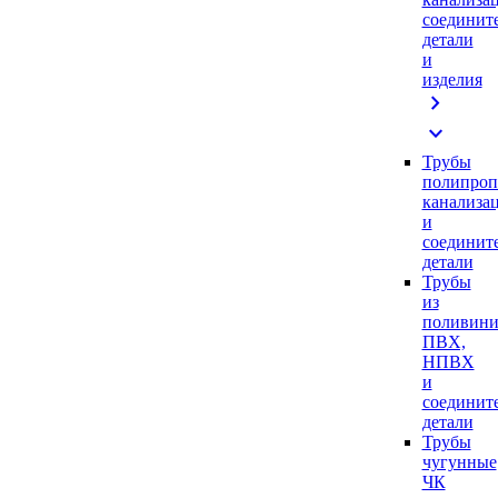
соединит
детали
и
изделия
chevron_right
expand_more
Трубы
полипроп
канализа
и
соединит
детали
Трубы
из
поливини
ПВХ,
НПВХ
и
соединит
детали
Трубы
чугунные
ЧК