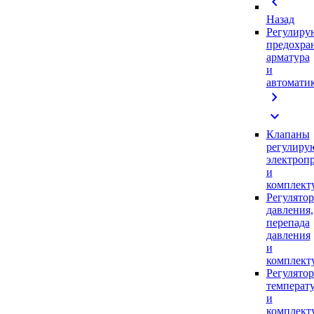
chevron_left
Назад
Регулиру
предохра
арматура
и
автомати
chevron_right
expand_more
Клапаны
регулиру
электроп
и
комплек
Регулято
давления,
перепада
давления
и
комплек
Регулято
температ
и
комплек