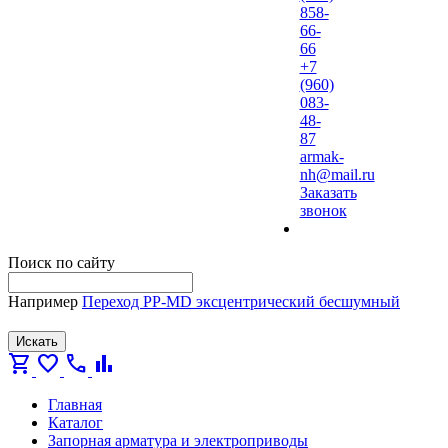
858-
66-
66
+7
(960)
083-
48-
87
armak-
nh@mail.ru
Заказать
звонок
Поиск по сайту
Например
Переход PP-MD эксцентрический бесшумный
Искать
shopping_cart
favorite
call
bar_chart
Главная
Каталог
Запорная арматура и электроприводы