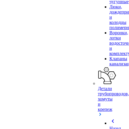
чугунные
Люки,
дождепр
и
колодцы
полимер
Воронки,
лотки
водосточ
и
комплек
Клапаны
канализа
Детали
трубопроводов,
хомуты
и
крепеж
chevron_left
Назад