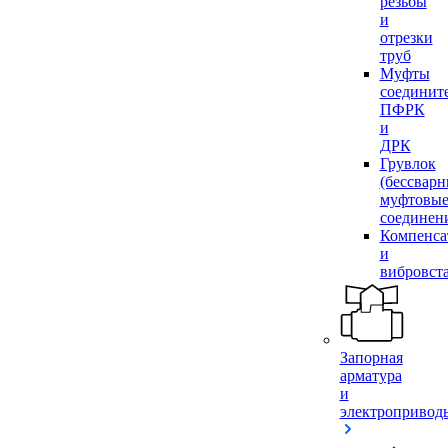
резьбы
и
отрезки
труб
Муфты
соединит
ПФРК
и
ДРК
Грувлок
(бессвар
муфтовы
соединен
Компенса
и
вибровст
Запорная
арматура
и
электропривод