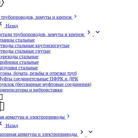
 трубопроводов, хомуты и крепеж
on_left
Назад
chevron_right
expand_more
етали трубопроводов, хомуты и крепеж
ланцы стальные
тводы стальные крутоизогнутые
тводы стальные гнутые
ереходы стальные
ройники стальные
аглушки стальные
гоны, бочата, резьбы и отрезки труб
уфты соединительные ПФРК и ДРК
рувлок (бессварные муфтовые соединения)
омпенсаторы и вибровставки
ая арматура и электроприводы
on_left
Назад
chevron_right
expand_more
апорная арматура и электроприводы