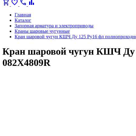
shopping_cart
favorite
call
bar_chart
Главная
Каталог
Запорная арматура и электроприводы
Краны шаровые чугунные
Кран шаровой чугун КШЧ Ду 125 Ру16 фл полнопроходн
Кран шаровой чугун КШЧ Ду 
082X4809R