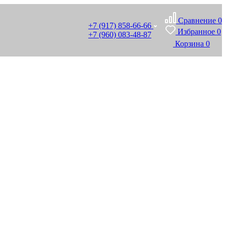
Сравнение
0
+7 (917) 858-66-66
Избранное
0
+7 (960) 083-48-87
Корзина
0