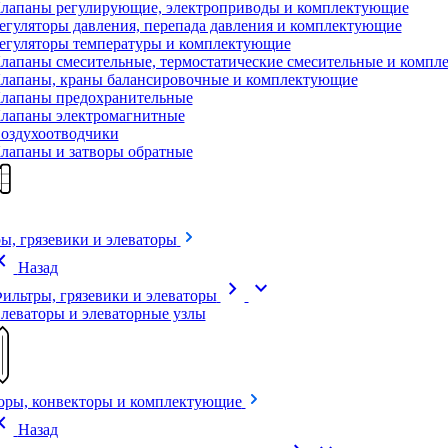
лапаны регулирующие, электроприводы и комплектующие
егуляторы давления, перепада давления и комплектующие
егуляторы температуры и комплектующие
лапаны смесительные, термостатические смесительные и комп
лапаны, краны балансировочные и комплектующие
лапаны предохранительные
лапаны электромагнитные
оздухоотводчики
лапаны и затворы обратные
ы, грязевики и элеваторы
on_left
Назад
chevron_right
expand_more
ильтры, грязевики и элеваторы
леваторы и элеваторные узлы
оры, конвекторы и комплектующие
on_left
Назад