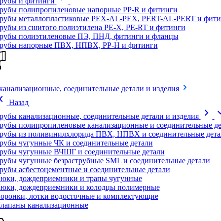
рубы и фитинги
рубы полипропиленовые напорные PP-R и фитинги
рубы металлопластиковые PEX-AL-PEX, PERT-AL-PERT и фити
рубы из сшитого полиэтилена PE-X, PE-RT и фитинги
рубы полиэтиленовые ПЭ, ПНД, фитинги и фланцы
рубы напорные ПВХ, НПВХ, PP-H и фитинги
канализационные, соединительные детали и изделия
on_left
Назад
chevron_right
expand
рубы канализационные, соединительные детали и изделия
рубы полипропиленовые канализационные и соединительные де
рубы из поливинилхлорида ПВХ, НПВХ и соединительные дета
рубы чугунные ЧК и соединительные детали
рубы чугунные ВЧШГ и соединительные детали
рубы чугунные безраструбные SML и соединительные детали
рубы асбестоцементные и соединительные детали
юки, дождеприемники и трапы чугунные
юки, дождеприемники и колодцы полимерные
оронки, лотки водосточные и комплектующие
лапаны канализационные