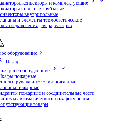
chevron_right
expand_more
адиаторы, конвекторы и комплектующие
адиаторы стальные трубчатые
онвекторы внутрипольные
лапаны и элементы термостатические
злы подключения для радиаторов
ое оборудование
on_left
Назад
chevron_right
expand_more
ожарное оборудование
кафы пожарные
тволы, рукава и головки пожарные
лапаны пожарные
идранты пожарные и соединительные части
истемы автоматического пожаротушения
опутствующие товары
и