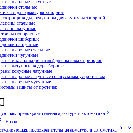
раны шаровые латунные
адвижки стальные
апчасти для арматуры запорной
лектроприводы, редукторы для арматуры запорной
лапаны стальные
лапаны латунные
атворы поворотные
адвижки шиберные
адвижки латунные
раны шаровые стальные
адвижки чугунные
раны и клапаны (вентили) для бытовых приборов
раны латунные водоразборные
раны конусные латунные
раны шаровые латунные со спускным устройством
раны шаровые чугунные
истемы защиты от протечек
рующая, предохранительная арматура и автоматика
on_left
Назад
chevron_right
expand_mor
егулирующая, предохранительная арматура и автоматика