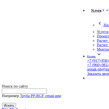
Услуги
chevron_left
На
Услуги
Проект
Расчет
Расчет
Монтаж
expand_more
Казань
+7 (917) 858-
+7 (960) 083-
armak-nh@mai
Заказать зво
Поиск по сайту
Например
Труба PP-RGF серая арм
Искать