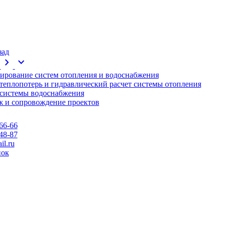
зад
chevron_right
expand_more
ирование систем отопления и водоснабжения
 теплопотерь и гидравлический расчет системы отопления
 системы водоснабжения
 и сопровождение проектов
66-66
48-87
l.ru
нок