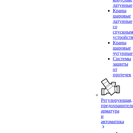
латунные
Краны
шаровые
латунные
со
спускны
устройст
Краны
шаровые
чугунные
Системы
защиты
от
протечек
Регулирующая,
предохранител
арматура
и
автоматика