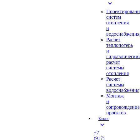
expand_more
Проектировани
систем
отопления
и
водоснабжения
Расчет
теплопотерь
и
гидравлически
расчет
системы
отопления
Расчет
системы
водоснабжения
Монтаж
и
сопровождение
проектов
Казань
expand_more
+7
(917)