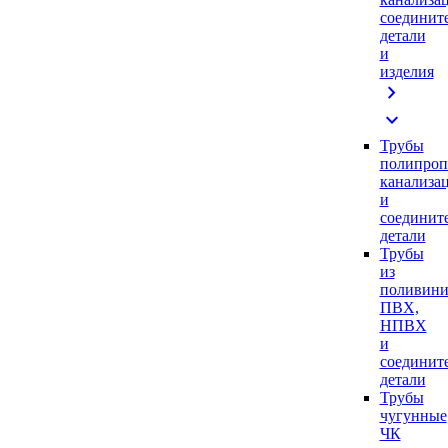
соединит
детали
и
изделия
chevron_right
expand_more
Трубы
полипроп
канализа
и
соединит
детали
Трубы
из
поливини
ПВХ,
НПВХ
и
соединит
детали
Трубы
чугунные
ЧК