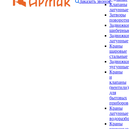
Заказать звонок
Клапаны
латунные
Затворы
поворотн
Задвижки
шиберны
Задвижки
латунные
Краны
шаровые
стальные
Задвижки
чугунные
Краны
и
клапаны
(вентили)
для
бытовых
приборов
Краны
латунные
водоразб
Краны
конусные