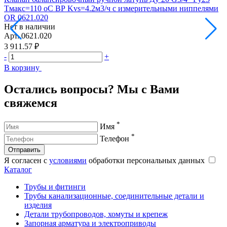
Тмакс=110 оС ВР Kvs=4.2м3/ч с измерительными ниппелями
Т
OR 0621.020
O
Нет в наличии
Н
Арт.
0621.020
А
3 911.57 ₽
5
-
+
-
В корзину
В
Остались вопросы? Мы с Вами
свяжемся
*
Имя
*
Телефон
Отправить
Я согласен с
условиями
обработки персональных данных
Каталог
Трубы и фитинги
Трубы канализационные, соединительные детали и
изделия
Детали трубопроводов, хомуты и крепеж
Запорная арматура и электроприводы