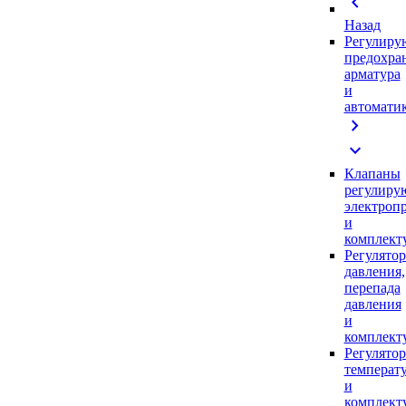
chevron_left
Назад
Регулиру
предохра
арматура
и
автомати
chevron_right
expand_more
Клапаны
регулиру
электроп
и
комплек
Регулято
давления,
перепада
давления
и
комплек
Регулято
температ
и
комплек