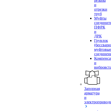
резьбы
и
отрезки
труб
Муфты
соединит
ПФРК
и
ДРК
Грувлок
(бессвар
муфтовы
соединен
Компенса
и
вибровст
Запорная
арматура
и
электропривод