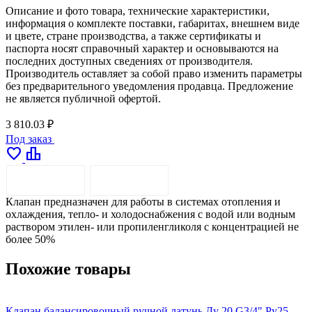
Описание и фото товара, технические характеристики,
информация о комплекте поставки, габаритах, внешнем виде
и цвете, стране производства, а также сертификаты и
паспорта носят справочный характер и основываются на
последних доступных сведениях от производителя.
Производитель оставляет за собой право изменить параметры
без предварительного уведомления продавца. Предложение
не является публичной офертой.
3 810.03 ₽
Под заказ
favorite
leaderboard
ОПИСАНИЕ
ДОСТАВКА
Клапан предназначен для работы в системах отопления и
охлаждения, тепло- и холодоснабжения с водой или водным
раствором этилен- или пропиленгликоля с концентрацией не
более 50%
Похожие товары
Клапан балансировочный ручной латунь Ду 20 G3/4" Ру25
К