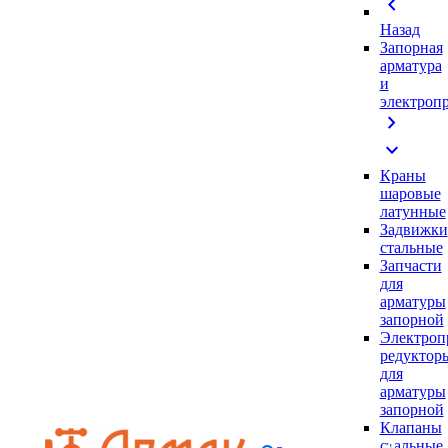
chevron_left
Назад
Запорная
арматура
и
электроп
chevron_right
expand_more
Краны
шаровые
латунные
Задвижки
стальные
Запчасти
для
арматуры
запорной
Электроп
редуктор
для
арматуры
запорной
Клапаны
стальные