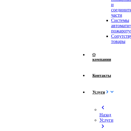
и
соединит
части
Системы
автомати
пожароту
Сопутст
товары
О
компании
Контакты
Услуги
chevron_left
Назад
Услуги
chevron_right