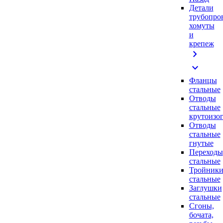
Детали
трубопро
хомуты
и
крепеж
chevron_right
expand_more
Фланцы
стальные
Отводы
стальные
крутоизо
Отводы
стальные
гнутые
Переходы
стальные
Тройник
стальные
Заглушки
стальные
Сгоны,
бочата,