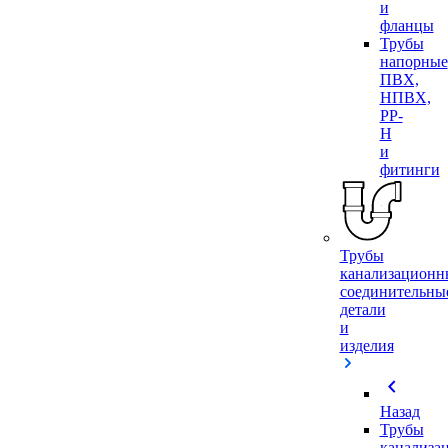
и
фланцы
Трубы
напорные
ПВХ,
НПВХ,
PP-
H
и
фитинги
Трубы
канализационн
соединительны
детали
и
изделия
chevron_left
Назад
Трубы
канализа