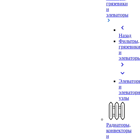
грязевики
и
элеваторы
chevron_left
Назад
Фильтры,
грязевик
и
элеватор
chevron_right
expand_more
Элеватор
и
элеватор
узлы
Радиаторы,
конвекторы
и