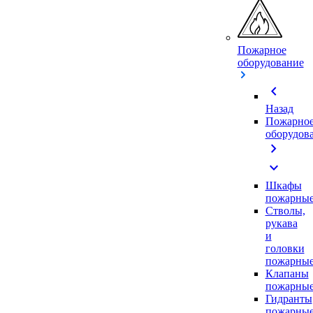
Пожарное
оборудование
chevron_left
Назад
Пожарно
оборудов
chevron_right
expand_more
Шкафы
пожарны
Стволы,
рукава
и
головки
пожарны
Клапаны
пожарны
Гидранты
пожарны