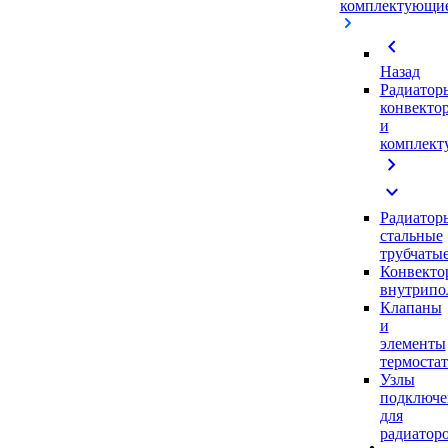
комплектующи
chevron_left
Назад
Радиатор
конвекто
и
комплек
chevron_right
expand_more
Радиатор
стальные
трубчаты
Конвекто
внутрипо
Клапаны
и
элементы
термоста
Узлы
подключе
для
радиатор