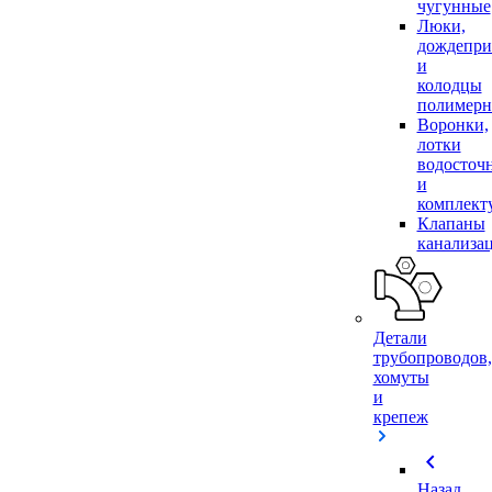
чугунные
Люки,
дождепр
и
колодцы
полимер
Воронки,
лотки
водосточ
и
комплек
Клапаны
канализа
Детали
трубопроводов,
хомуты
и
крепеж
chevron_left
Назад