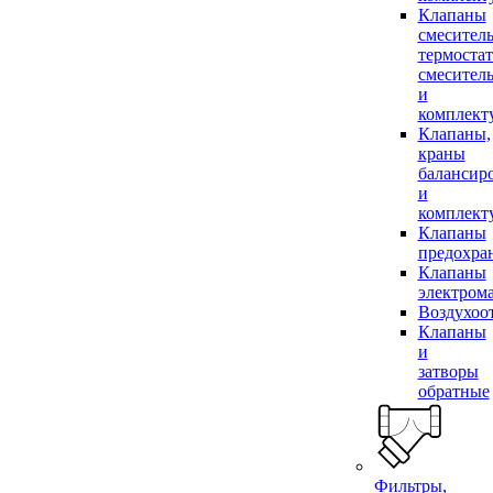
Клапаны
смесител
термоста
смесител
и
комплек
Клапаны,
краны
балансир
и
комплек
Клапаны
предохра
Клапаны
электром
Воздухоо
Клапаны
и
затворы
обратные
Фильтры,