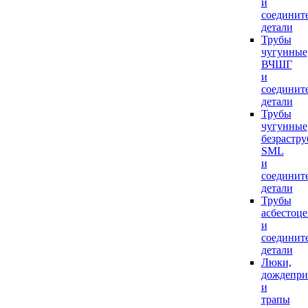
и
соединит
детали
Трубы
чугунные
ВЧШГ
и
соединит
детали
Трубы
чугунные
безрастр
SML
и
соединит
детали
Трубы
асбестоц
и
соединит
детали
Люки,
дождепр
и
трапы