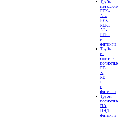
Трубы
металлоп
PEX-
AL-
PEX,
PERT-
AL-
PERT
и
фитинги
Трубы
из
сшитого
полиэтил
PE-
X,
PE-
RT
и
фитинги
Трубы
полиэтил
ПЭ,
ПНД,
фитинги