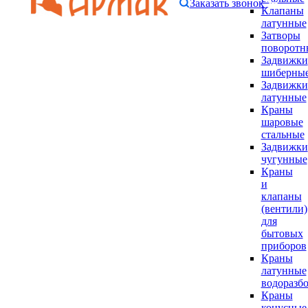
Заказать звонок
Клапаны
латунные
Затворы
поворотн
Задвижки
шиберны
Задвижки
латунные
Краны
шаровые
стальные
Задвижки
чугунные
Краны
и
клапаны
(вентили)
для
бытовых
приборов
Краны
латунные
водоразб
Краны
конусные