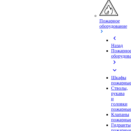
Пожарное
оборудование
chevron_left
Назад
Пожарно
оборудов
chevron_right
expand_more
Шкафы
пожарны
Стволы,
рукава
и
головки
пожарны
Клапаны
пожарны
Гидранты
пожарны