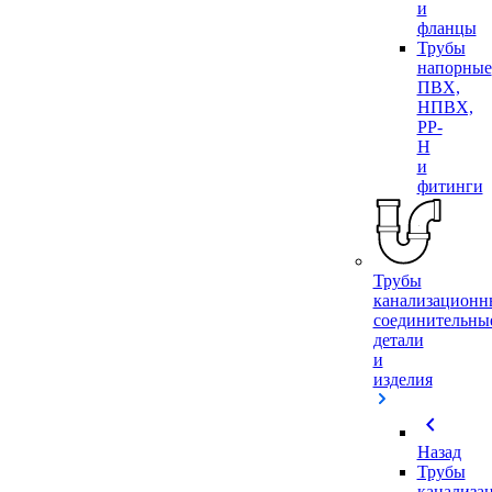
и
фланцы
Трубы
напорные
ПВХ,
НПВХ,
PP-
H
и
фитинги
Трубы
канализационн
соединительны
детали
и
изделия
chevron_left
Назад
Трубы
канализа