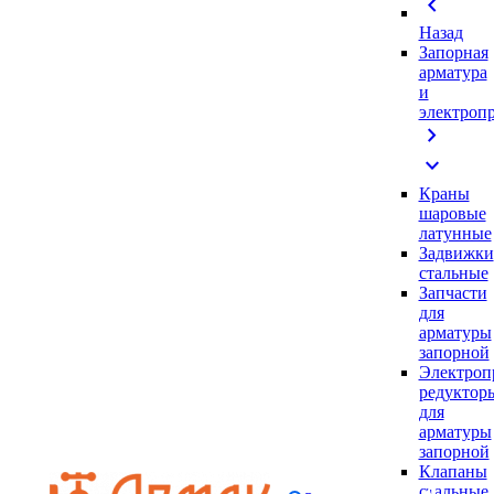
chevron_left
Назад
Запорная
арматура
и
электроп
chevron_right
expand_more
Краны
шаровые
латунные
Задвижки
стальные
Запчасти
для
арматуры
запорной
Электроп
редуктор
для
арматуры
запорной
Клапаны
стальные