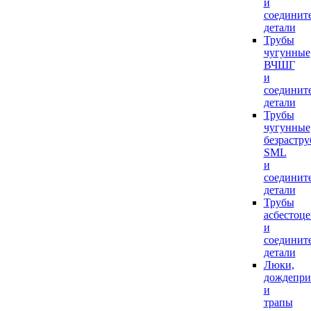
и
соединит
детали
Трубы
чугунные
ВЧШГ
и
соединит
детали
Трубы
чугунные
безрастр
SML
и
соединит
детали
Трубы
асбестоц
и
соединит
детали
Люки,
дождепр
и
трапы