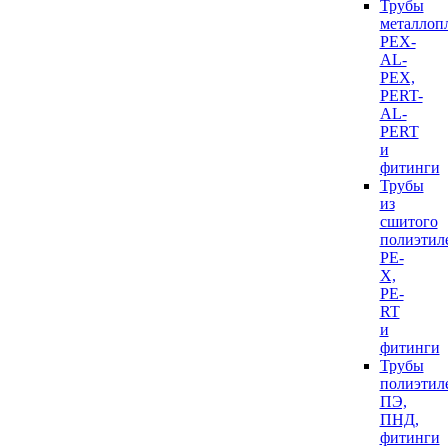
Трубы
металлоп
PEX-
AL-
PEX,
PERT-
AL-
PERT
и
фитинги
Трубы
из
сшитого
полиэтил
PE-
X,
PE-
RT
и
фитинги
Трубы
полиэтил
ПЭ,
ПНД,
фитинги