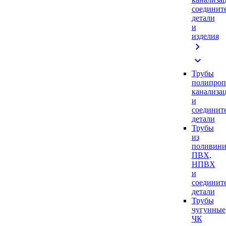
соединит
детали
и
изделия
chevron_right
expand_more
Трубы
полипроп
канализа
и
соединит
детали
Трубы
из
поливини
ПВХ,
НПВХ
и
соединит
детали
Трубы
чугунные
ЧК