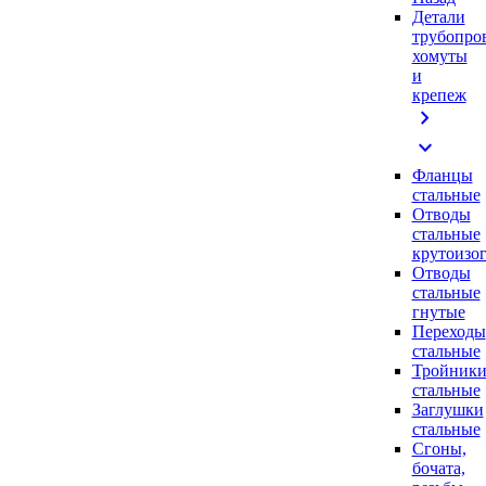
Детали
трубопро
хомуты
и
крепеж
chevron_right
expand_more
Фланцы
стальные
Отводы
стальные
крутоизо
Отводы
стальные
гнутые
Переходы
стальные
Тройник
стальные
Заглушки
стальные
Сгоны,
бочата,