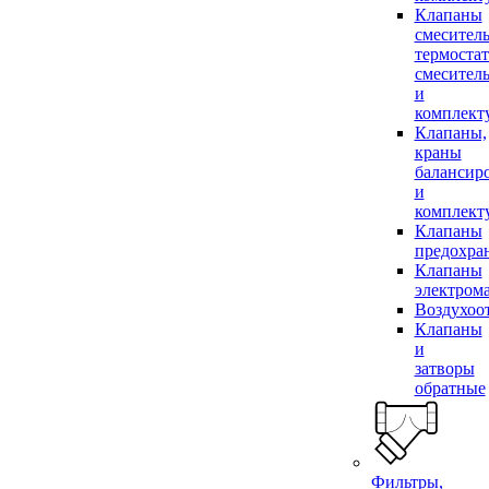
Клапаны
смесител
термоста
смесител
и
комплек
Клапаны,
краны
балансир
и
комплек
Клапаны
предохра
Клапаны
электром
Воздухоо
Клапаны
и
затворы
обратные
Фильтры,