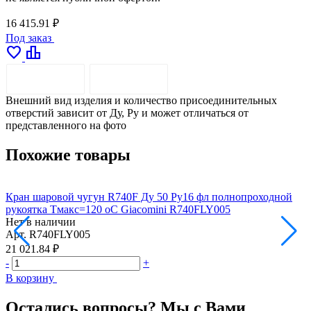
16 415.91 ₽
Под заказ
favorite
leaderboard
ОПИСАНИЕ
ДОСТАВКА
Внешний вид изделия и количество присоединительных
отверстий зависит от Ду, Pу и может отличаться от
представленного на фото
Похожие товары
Кран шаровой чугун R740F Ду 50 Ру16 фл полнопроходной
К
рукоятка Тмакс=120 оС Giacomini R740FLY005
р
Нет в наличии
Н
Арт.
R740FLY005
А
21 021.84 ₽
2
-
+
-
В корзину
В
Остались вопросы? Мы с Вами