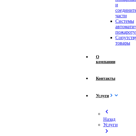
и
соединит
части
Системы
автомати
пожароту
Сопутст
товары
О
компании
Контакты
Услуги
chevron_left
Назад
Услуги
chevron_right