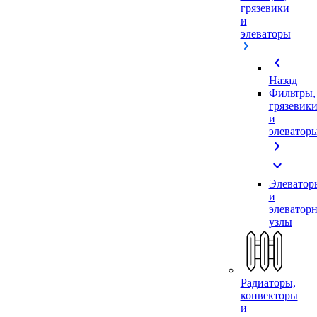
грязевики
и
элеваторы
chevron_left
Назад
Фильтры,
грязевик
и
элеватор
chevron_right
expand_more
Элеватор
и
элеватор
узлы
Радиаторы,
конвекторы
и