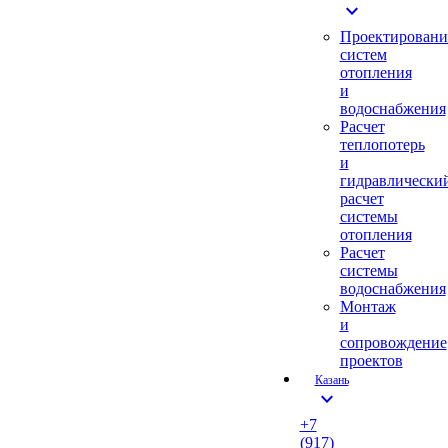
expand_more
Проектировани
систем
отопления
и
водоснабжения
Расчет
теплопотерь
и
гидравлически
расчет
системы
отопления
Расчет
системы
водоснабжения
Монтаж
и
сопровождение
проектов
Казань
expand_more
+7
(917)