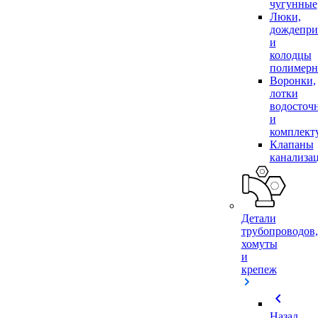
чугунные
Люки,
дождепр
и
колодцы
полимер
Воронки,
лотки
водосточ
и
комплек
Клапаны
канализа
Детали
трубопроводов,
хомуты
и
крепеж
chevron_left
Назад