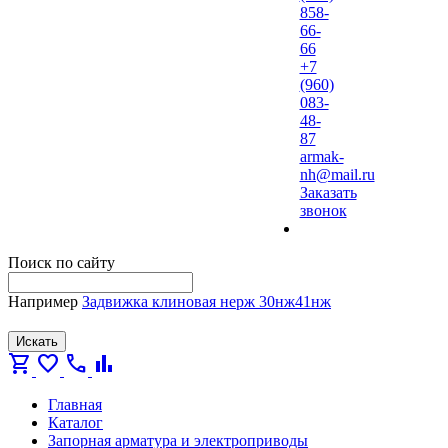
858-
66-
66
+7
(960)
083-
48-
87
armak-
nh@mail.ru
Заказать
звонок
Поиск по сайту
Например
Задвижка клиновая нерж 30нж41нж
Искать
shopping_cart
favorite
call
bar_chart
Главная
Каталог
Запорная арматура и электроприводы