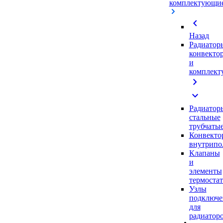
комплектующи
chevron_left
Назад
Радиатор
конвекто
и
комплек
chevron_right
expand_more
Радиатор
стальные
трубчаты
Конвекто
внутрипо
Клапаны
и
элементы
термоста
Узлы
подключе
для
радиатор