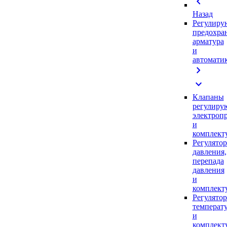
chevron_left
Назад
Регулиру
предохра
арматура
и
автомати
chevron_right
expand_more
Клапаны
регулиру
электроп
и
комплек
Регулято
давления,
перепада
давления
и
комплек
Регулято
температ
и
комплек