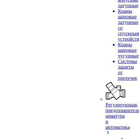
латунные
Краны
шаровые
латунные
со
спускны
устройст
Краны
шаровые
чугунные
Системы
защиты
от
протечек
Регулирующая,
предохранител
арматура
и
автоматика