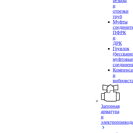
резьбы
и
отрезки
труб
Муфты
соединит
ПФРК
и
ДРК
Грувлок
(бессвар
муфтовы
соединен
Компенса
и
вибровст
Запорная
арматура
и
электропривод