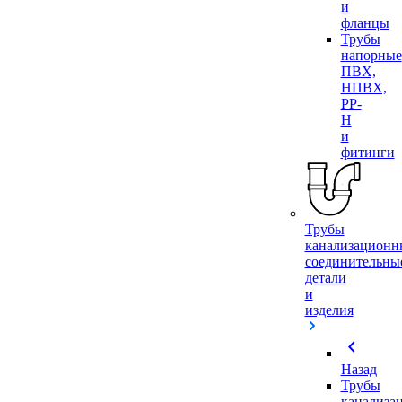
и
фланцы
Трубы
напорные
ПВХ,
НПВХ,
PP-
H
и
фитинги
Трубы
канализационн
соединительны
детали
и
изделия
chevron_left
Назад
Трубы
канализа