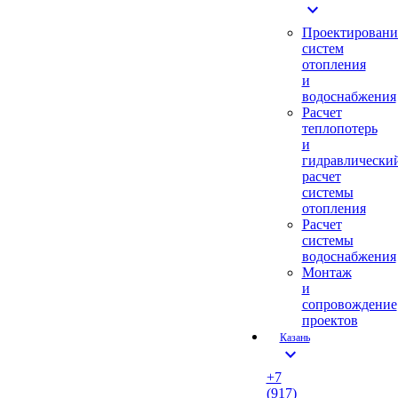
expand_more
Проектировани
систем
отопления
и
водоснабжения
Расчет
теплопотерь
и
гидравлически
расчет
системы
отопления
Расчет
системы
водоснабжения
Монтаж
и
сопровождение
проектов
Казань
expand_more
+7
(917)