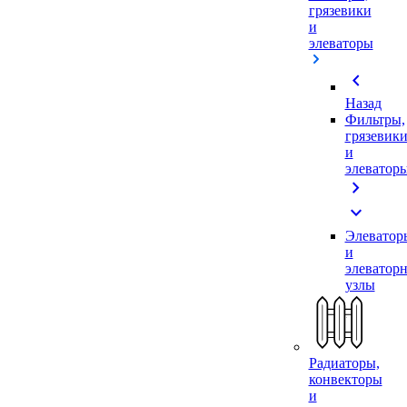
грязевики
и
элеваторы
chevron_left
Назад
Фильтры,
грязевик
и
элеватор
chevron_right
expand_more
Элеватор
и
элеватор
узлы
Радиаторы,
конвекторы
и