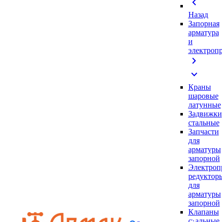
chevron_left
Назад
Запорная
арматура
и
электроп
chevron_right
expand_more
Краны
шаровые
латунные
Задвижки
стальные
Запчасти
для
арматуры
запорной
Электроп
редуктор
для
арматуры
запорной
Клапаны
стальные