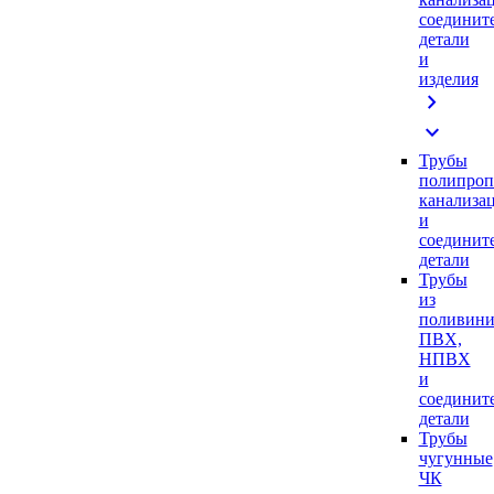
соединит
детали
и
изделия
chevron_right
expand_more
Трубы
полипроп
канализа
и
соединит
детали
Трубы
из
поливини
ПВХ,
НПВХ
и
соединит
детали
Трубы
чугунные
ЧК