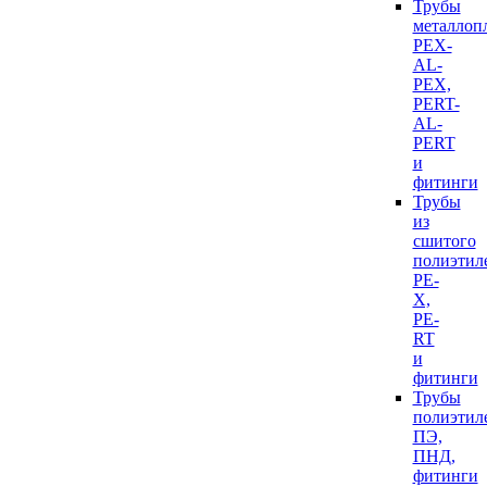
Трубы
металлоп
PEX-
AL-
PEX,
PERT-
AL-
PERT
и
фитинги
Трубы
из
сшитого
полиэтил
PE-
X,
PE-
RT
и
фитинги
Трубы
полиэтил
ПЭ,
ПНД,
фитинги