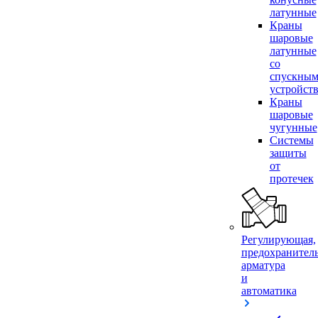
латунные
Краны
шаровые
латунные
со
спускны
устройст
Краны
шаровые
чугунные
Системы
защиты
от
протечек
Регулирующая,
предохранител
арматура
и
автоматика