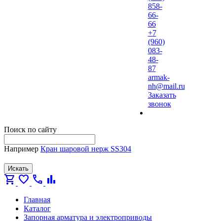
858-
66-
66
+7
(960)
083-
48-
87
armak-
nh@mail.ru
Заказать
звонок
Поиск по сайту
Например
Кран шаровой нерж SS304
Искать
shopping_cart
favorite
call
bar_chart
Главная
Каталог
Запорная арматура и электроприводы