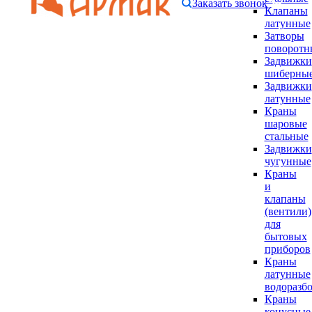
Заказать звонок
Клапаны
латунные
Затворы
поворотн
Задвижки
шиберны
Задвижки
латунные
Краны
шаровые
стальные
Задвижки
чугунные
Краны
и
клапаны
(вентили)
для
бытовых
приборов
Краны
латунные
водоразб
Краны
конусные