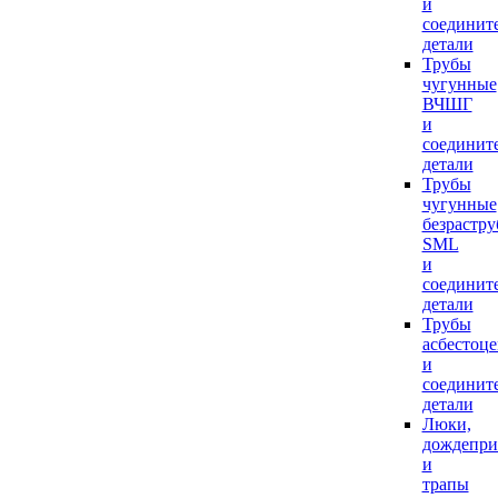
и
соединит
детали
Трубы
чугунные
ВЧШГ
и
соединит
детали
Трубы
чугунные
безрастр
SML
и
соединит
детали
Трубы
асбестоц
и
соединит
детали
Люки,
дождепр
и
трапы