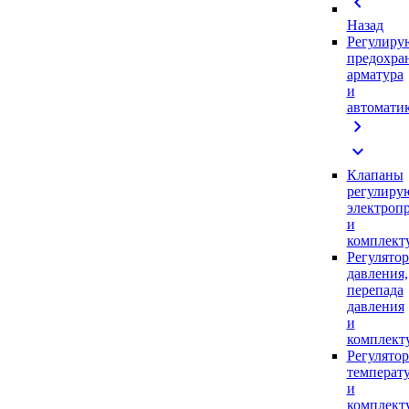
chevron_left
Назад
Регулиру
предохра
арматура
и
автомати
chevron_right
expand_more
Клапаны
регулиру
электроп
и
комплек
Регулято
давления,
перепада
давления
и
комплек
Регулято
температ
и
комплек