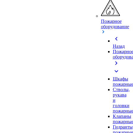
Пожарное
оборудование
chevron_left
Назад
Пожарно
оборудов
chevron_right
expand_more
Шкафы
пожарны
Стволы,
рукава
и
головки
пожарны
Клапаны
пожарны
Гидранты
пожарны