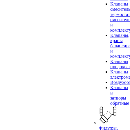
Клапаны
смесител
термоста
смесител
и
комплек
Клапаны,
краны
балансир
и
комплек
Клапаны
предохра
Клапаны
электром
Воздухоо
Клапаны
и
затворы
обратные
Фильтры,