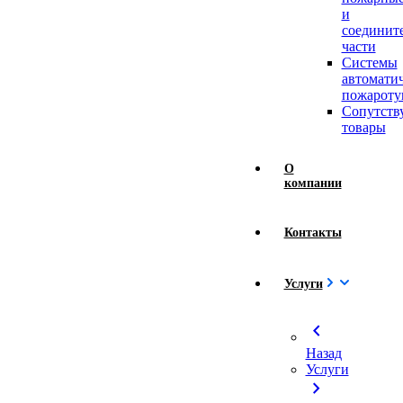
и
соединит
части
Системы
автомати
пожароту
Сопутст
товары
О
компании
Контакты
Услуги
chevron_left
Назад
Услуги
chevron_right