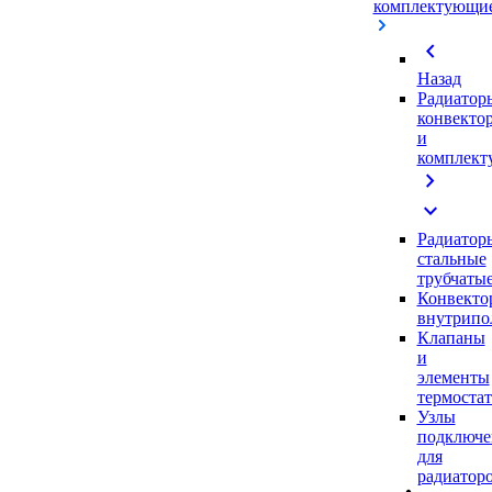
комплектующи
chevron_left
Назад
Радиатор
конвекто
и
комплек
chevron_right
expand_more
Радиатор
стальные
трубчаты
Конвекто
внутрипо
Клапаны
и
элементы
термоста
Узлы
подключе
для
радиатор