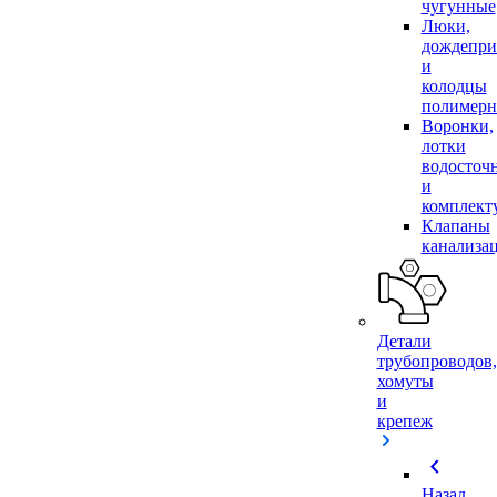
чугунные
Люки,
дождепр
и
колодцы
полимер
Воронки,
лотки
водосточ
и
комплек
Клапаны
канализа
Детали
трубопроводов,
хомуты
и
крепеж
chevron_left
Назад