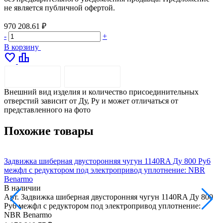
не является публичной офертой.
970 208.61 ₽
-
+
В корзину
favorite
leaderboard
ОПИСАНИЕ
ДОСТАВКА
Внешний вид изделия и количество присоединительных
отверстий зависит от Ду, Pу и может отличаться от
представленного на фото
Похожие товары
Задвижка шиберная двусторонняя чугун 1140RA Ду 800 Ру6
З
межфл с редуктором под электропривод уплотнение: NBR
м
Benarmo
В наличии
Арт.
Задвижка шиберная двусторонняя чугун 1140RA Ду 800
А
Ру6 межфл с редуктором под электропривод уплотнение:
Р
NBR Benarmo