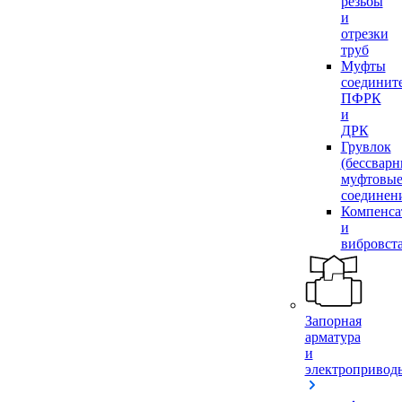
резьбы
и
отрезки
труб
Муфты
соединит
ПФРК
и
ДРК
Грувлок
(бессвар
муфтовы
соединен
Компенса
и
вибровст
Запорная
арматура
и
электропривод