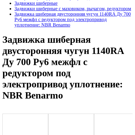
Задвижки шиберные
Задвижки шиберные с маховиком, рычагом, редуктором
Задвижка шиберная двусторонняя чугун 1140RA Ду 700
Ру6 межфл с редуктором под электропривод
уплотнение: NBR Benarmo
Задвижка шиберная
двусторонняя чугун 1140RA
Ду 700 Ру6 межфл с
редуктором под
электропривод уплотнение:
NBR Benarmo