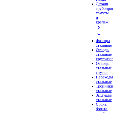
Детали
трубопро
хомуты
и
крепеж
chevron_right
expand_more
Фланцы
стальные
Отводы
стальные
крутоизо
Отводы
стальные
гнутые
Переходы
стальные
Тройник
стальные
Заглушки
стальные
Сгоны,
бочата,