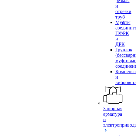
резьбы
и
отрезки
труб
Муфты
соединит
ПФРК
и
ДРК
Грувлок
(бессвар
муфтовы
соединен
Компенса
и
вибровст
Запорная
арматура
и
электропривод