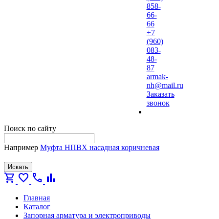
858-
66-
66
+7
(960)
083-
48-
87
armak-
nh@mail.ru
Заказать
звонок
Поиск по сайту
Например
Муфта НПВХ насадная коричневая
Искать
shopping_cart
favorite
call
bar_chart
Главная
Каталог
Запорная арматура и электроприводы