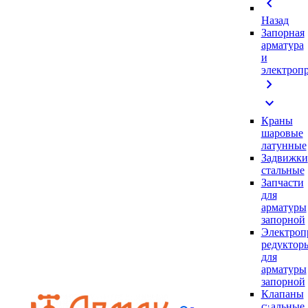
chevron_left
Назад
Запорная
арматура
и
электроп
chevron_right
expand_more
Краны
шаровые
латунные
Задвижки
стальные
Запчасти
для
арматуры
запорной
Электроп
редуктор
для
арматуры
запорной
Клапаны
стальные