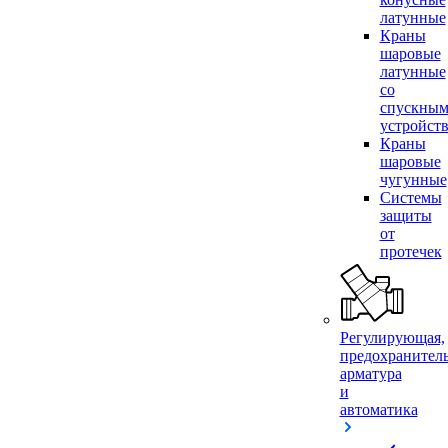
латунные
Краны
шаровые
латунные
со
спускны
устройст
Краны
шаровые
чугунные
Системы
защиты
от
протечек
Регулирующая,
предохранител
арматура
и
автоматика