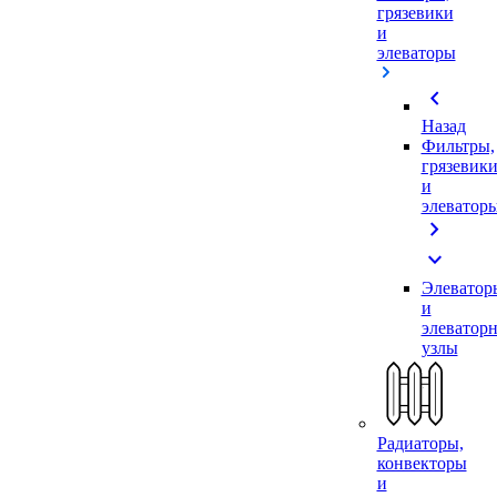
грязевики
и
элеваторы
chevron_left
Назад
Фильтры,
грязевик
и
элеватор
chevron_right
expand_more
Элеватор
и
элеватор
узлы
Радиаторы,
конвекторы
и