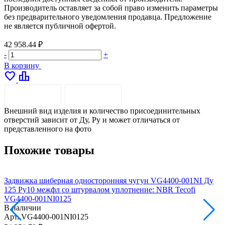
Производитель оставляет за собой право изменить параметры
без предварительного уведомления продавца. Предложение
не является публичной офертой.
42 958.44 ₽
-
+
В корзину
favorite
leaderboard
ОПИСАНИЕ
ДОСТАВКА
Внешний вид изделия и количество присоединительных
отверстий зависит от Ду, Pу и может отличаться от
представленного на фото
Похожие товары
Задвижка шиберная односторонняя чугун VG4400-001NI Ду
З
125 Ру10 межфл со штурвалом уплотнение: NBR Tecofi
1
VG4400-001NI0125
В наличии
Арт.
VG4400-001NI0125
А