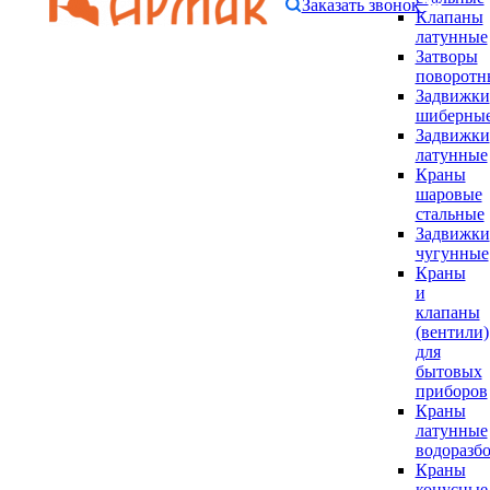
Заказать звонок
Клапаны
латунные
Затворы
поворотн
Задвижки
шиберны
Задвижки
латунные
Краны
шаровые
стальные
Задвижки
чугунные
Краны
и
клапаны
(вентили)
для
бытовых
приборов
Краны
латунные
водоразб
Краны
конусные