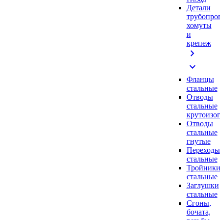
Детали
трубопро
хомуты
и
крепеж
chevron_right
expand_more
Фланцы
стальные
Отводы
стальные
крутоизо
Отводы
стальные
гнутые
Переходы
стальные
Тройник
стальные
Заглушки
стальные
Сгоны,
бочата,