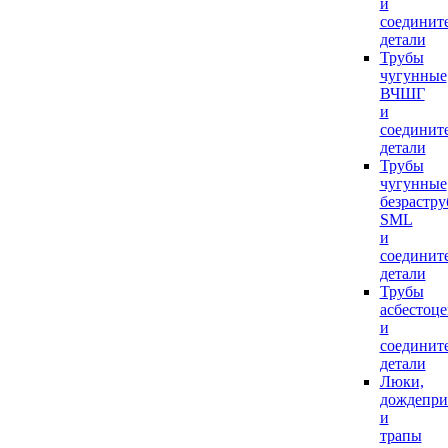
и
соединит
детали
Трубы
чугунные
ВЧШГ
и
соединит
детали
Трубы
чугунные
безрастр
SML
и
соединит
детали
Трубы
асбестоц
и
соединит
детали
Люки,
дождепр
и
трапы