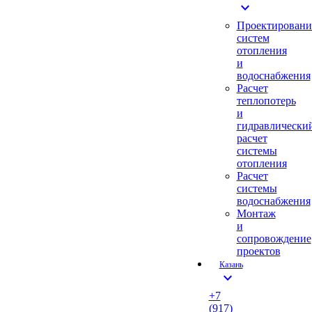
expand_more
Проектировани
систем
отопления
и
водоснабжения
Расчет
теплопотерь
и
гидравлически
расчет
системы
отопления
Расчет
системы
водоснабжения
Монтаж
и
сопровождение
проектов
Казань
expand_more
+7
(917)