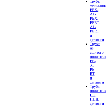
Трубы
металлоп
PEX-
AL-
PEX,
PERT-
AL-
PERT
и
фитинги
Трубы
из
сшитого
полиэтил
PE-
X,
PE-
RT
и
фитинги
Трубы
полиэтил
ПЭ,
ПНД,
фитинги