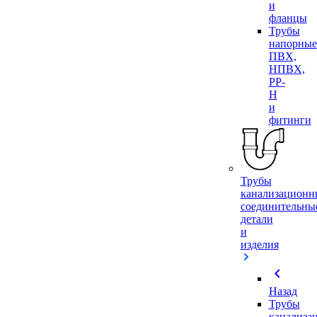
и
фланцы
Трубы
напорные
ПВХ,
НПВХ,
PP-
H
и
фитинги
Трубы
канализационн
соединительны
детали
и
изделия
chevron_left
Назад
Трубы
канализа