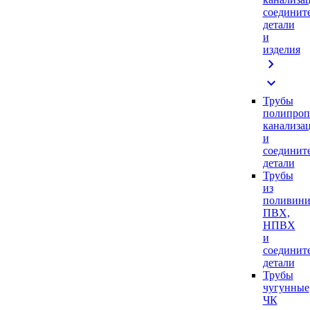
соединит
детали
и
изделия
chevron_right
expand_more
Трубы
полипроп
канализа
и
соединит
детали
Трубы
из
поливини
ПВХ,
НПВХ
и
соединит
детали
Трубы
чугунные
ЧК