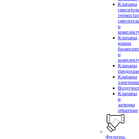
Клапаны
смесител
термоста
смесител
и
комплек
Клапаны,
краны
балансир
и
комплек
Клапаны
предохра
Клапаны
электром
Воздухоо
Клапаны
и
затворы
обратные
Фильтры,