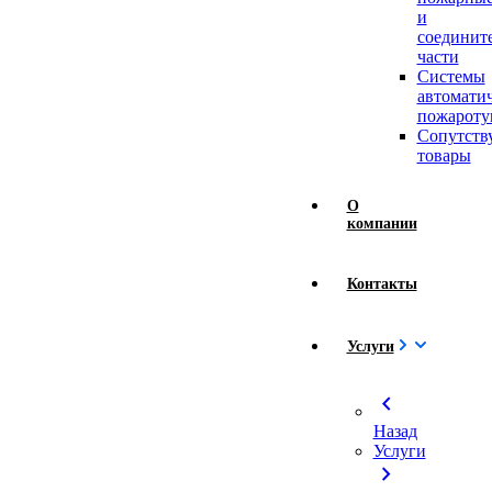
и
соединит
части
Системы
автомати
пожароту
Сопутст
товары
О
компании
Контакты
Услуги
chevron_left
Назад
Услуги
chevron_right