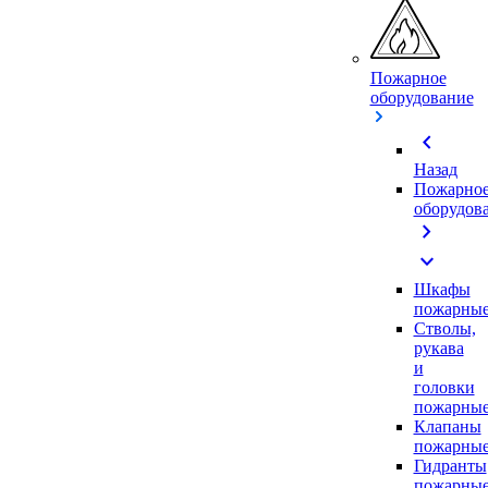
Пожарное
оборудование
chevron_left
Назад
Пожарно
оборудов
chevron_right
expand_more
Шкафы
пожарны
Стволы,
рукава
и
головки
пожарны
Клапаны
пожарны
Гидранты
пожарны