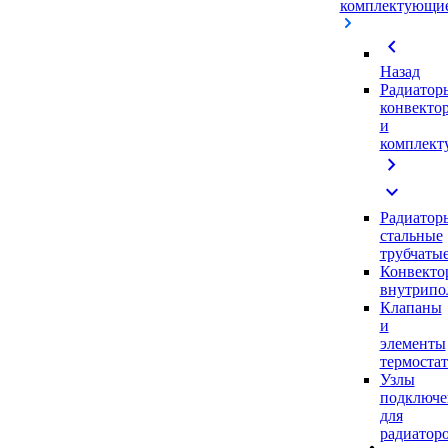
комплектующи
chevron_left
Назад
Радиатор
конвекто
и
комплек
chevron_right
expand_more
Радиатор
стальные
трубчаты
Конвекто
внутрипо
Клапаны
и
элементы
термоста
Узлы
подключе
для
радиатор