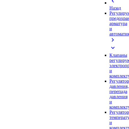
chevron_left
Назад
Регулиру
предохра
арматура
и
автомати
chevron_right
expand_more
Клапаны
регулиру
электроп
и
комплек
Регулято
давления,
перепада
давления
и
комплек
Регулято
температ
и
комплек