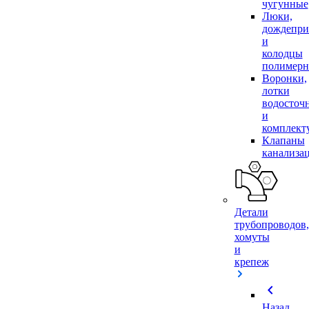
чугунные
Люки,
дождепр
и
колодцы
полимер
Воронки,
лотки
водосточ
и
комплек
Клапаны
канализа
Детали
трубопроводов,
хомуты
и
крепеж
chevron_left
Назад