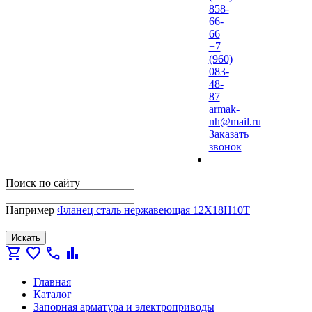
858-
66-
66
+7
(960)
083-
48-
87
armak-
nh@mail.ru
Заказать
звонок
Поиск по сайту
Например
Фланец сталь нержавеющая 12Х18Н10Т
Искать
shopping_cart
favorite
call
bar_chart
Главная
Каталог
Запорная арматура и электроприводы