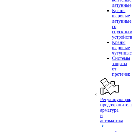
латунные
Краны
шаровые
латунные
со
спускны
устройст
Краны
шаровые
чугунные
Системы
защиты
от
протечек
Регулирующая,
предохранител
арматура
и
автоматика