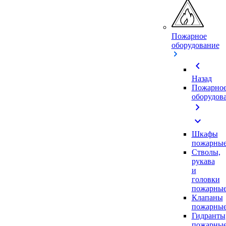
Пожарное
оборудование
chevron_left
Назад
Пожарно
оборудов
chevron_right
expand_more
Шкафы
пожарны
Стволы,
рукава
и
головки
пожарны
Клапаны
пожарны
Гидранты
пожарны