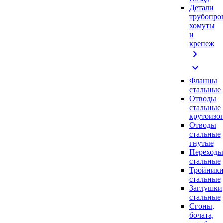
Детали
трубопро
хомуты
и
крепеж
chevron_right
expand_more
Фланцы
стальные
Отводы
стальные
крутоизо
Отводы
стальные
гнутые
Переходы
стальные
Тройник
стальные
Заглушки
стальные
Сгоны,
бочата,