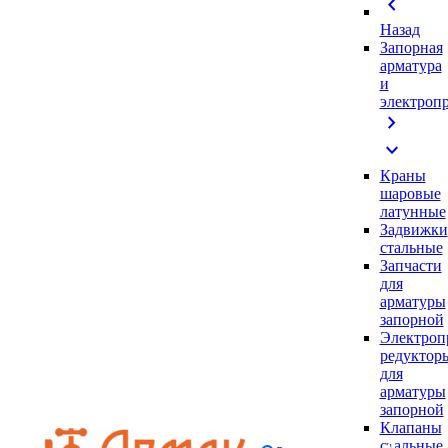
chevron_left
Назад
Запорная
арматура
и
электроп
chevron_right
expand_more
Краны
шаровые
латунные
Задвижки
стальные
Запчасти
для
арматуры
запорной
Электроп
редуктор
для
арматуры
запорной
Клапаны
стальные