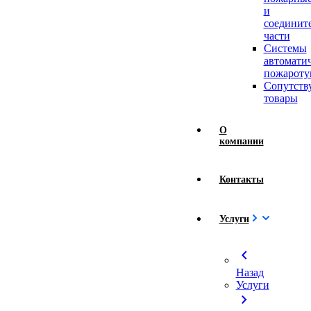
и
соединит
части
Системы
автомати
пожароту
Сопутст
товары
О
компании
Контакты
Услуги
chevron_left
Назад
Услуги
chevron_right