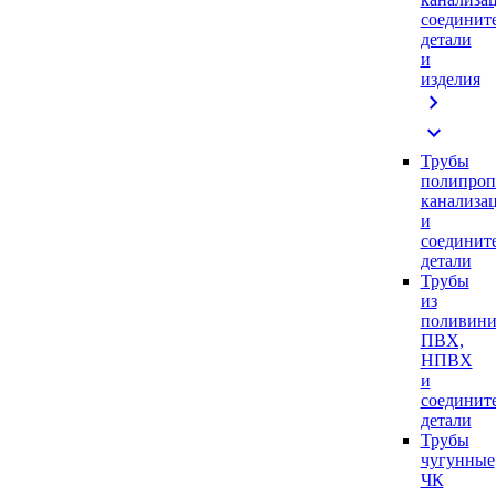
соединит
детали
и
изделия
chevron_right
expand_more
Трубы
полипроп
канализа
и
соединит
детали
Трубы
из
поливини
ПВХ,
НПВХ
и
соединит
детали
Трубы
чугунные
ЧК