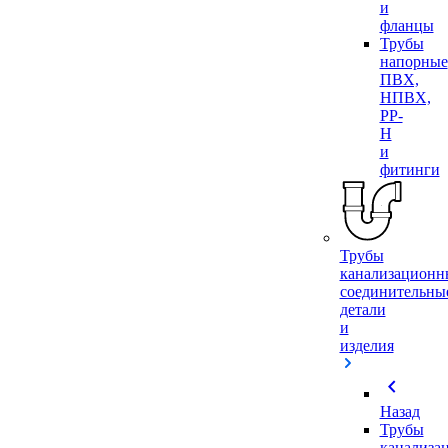
и
фланцы
Трубы
напорные
ПВХ,
НПВХ,
PP-
H
и
фитинги
Трубы
канализационн
соединительны
детали
и
изделия
chevron_left
Назад
Трубы
канализа