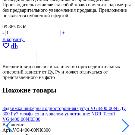
Производитель оставляет за собой право изменить параметры
без предварительного уведомления продавца. Предложение
не является публичной офертой.
99 865.08 ₽
-
+
В корзину
favorite
leaderboard
ОПИСАНИЕ
ДОСТАВКА
Внешний вид изделия и количество присоединительных
отверстий зависит от Ду, Pу и может отличаться от
представленного на фото
Похожие товары
Задвижка шиберная односторонняя чугун VG4400-00NI Ду
З
300 Ру7 межфл со штурвалом уплотнение: NBR Tecofi
3
VG4400-00NI0300
В наличии
Арт.
VG4400-00NI0300
А