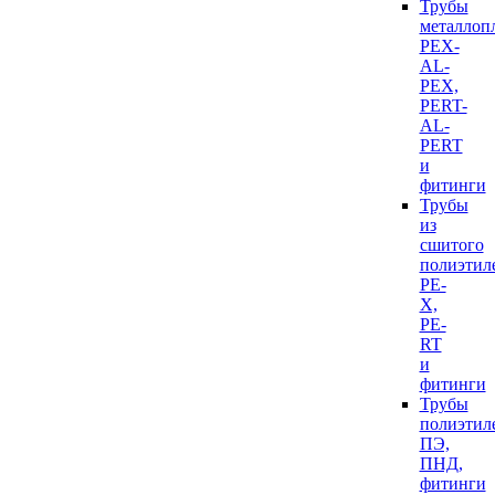
Трубы
металлоп
PEX-
AL-
PEX,
PERT-
AL-
PERT
и
фитинги
Трубы
из
сшитого
полиэтил
PE-
X,
PE-
RT
и
фитинги
Трубы
полиэтил
ПЭ,
ПНД,
фитинги