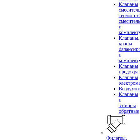
Клапаны
смесител
термоста
смесител
и
комплек
Клапаны,
краны
балансир
и
комплек
Клапаны
предохра
Клапаны
электром
Воздухоо
Клапаны
и
затворы
обратные
Фильтры,