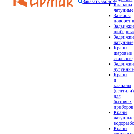
Заказать звонок
Клапаны
латунные
Затворы
поворотн
Задвижки
шиберны
Задвижки
латунные
Краны
шаровые
стальные
Задвижки
чугунные
Краны
и
клапаны
(вентили)
для
бытовых
приборов
Краны
латунные
водоразб
Краны
конусные