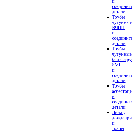
и
соединит
детали
Трубы
чугунные
ВЧШГ
и
соединит
детали
Трубы
чугунные
безрастр
SML
и
соединит
детали
Трубы
асбестоц
и
соединит
детали
Люки,
дождепр
и
трапы