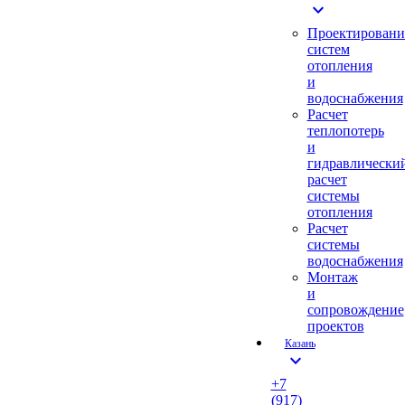
expand_more
Проектировани
систем
отопления
и
водоснабжения
Расчет
теплопотерь
и
гидравлически
расчет
системы
отопления
Расчет
системы
водоснабжения
Монтаж
и
сопровождение
проектов
Казань
expand_more
+7
(917)