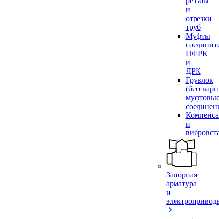
резьбы
и
отрезки
труб
Муфты
соединит
ПФРК
и
ДРК
Грувлок
(бессвар
муфтовы
соединен
Компенса
и
вибровст
Запорная
арматура
и
электропривод