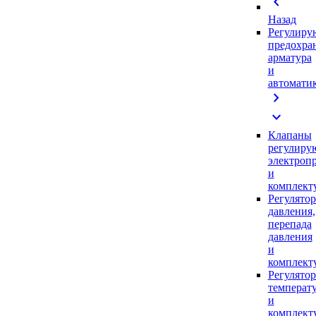
chevron_left
Назад
Регулиру
предохра
арматура
и
автомати
chevron_right
expand_more
Клапаны
регулиру
электроп
и
комплек
Регулято
давления,
перепада
давления
и
комплек
Регулято
температ
и
комплек