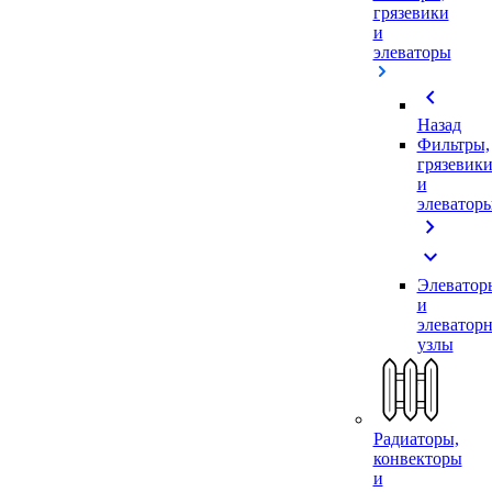
грязевики
и
элеваторы
chevron_left
Назад
Фильтры,
грязевик
и
элеватор
chevron_right
expand_more
Элеватор
и
элеватор
узлы
Радиаторы,
конвекторы
и