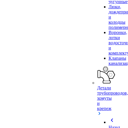
чугунные
Люки,
дождепр
и
колодцы
полимер
Воронки,
лотки
водосточ
и
комплек
Клапаны
канализа
Детали
трубопроводов,
хомуты
и
крепеж
chevron_left
Назад