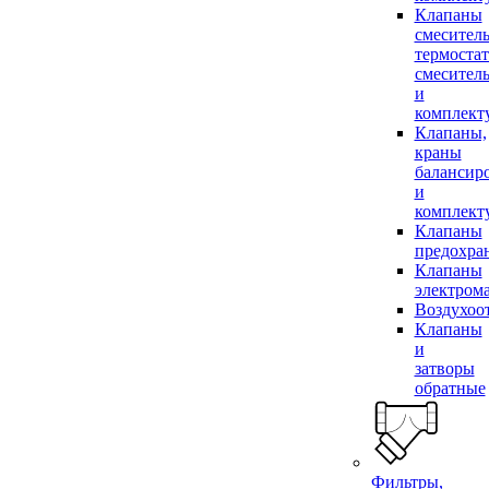
Клапаны
смесител
термоста
смесител
и
комплек
Клапаны,
краны
балансир
и
комплек
Клапаны
предохра
Клапаны
электром
Воздухоо
Клапаны
и
затворы
обратные
Фильтры,