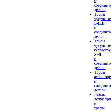
и
соединит
детали
Трубы
чугунные
ВЧШГ
и
соединит
детали
Трубы
чугунные
безрастр
SML
и
соединит
детали
Трубы
асбестоц
и
соединит
детали
Люки,
дождепр
и
трапы