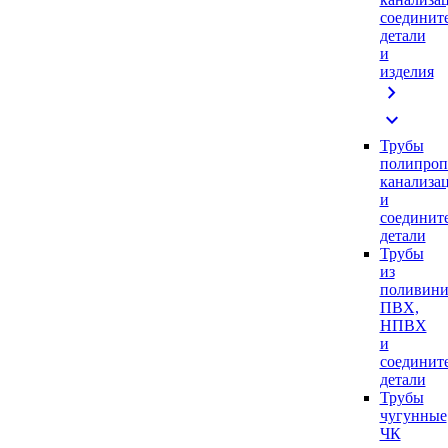
соединит
детали
и
изделия
chevron_right
expand_more
Трубы
полипроп
канализа
и
соединит
детали
Трубы
из
поливини
ПВХ,
НПВХ
и
соединит
детали
Трубы
чугунные
ЧК