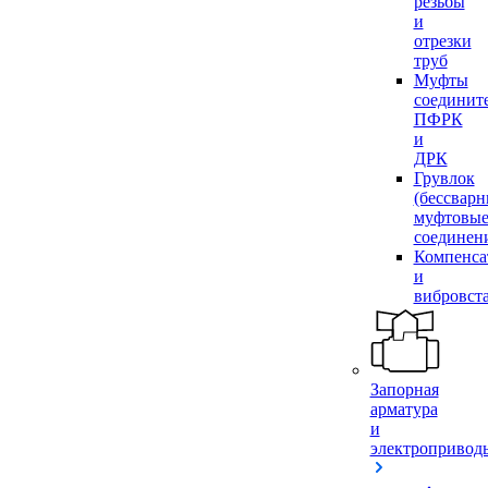
резьбы
и
отрезки
труб
Муфты
соединит
ПФРК
и
ДРК
Грувлок
(бессвар
муфтовы
соединен
Компенса
и
вибровст
Запорная
арматура
и
электропривод