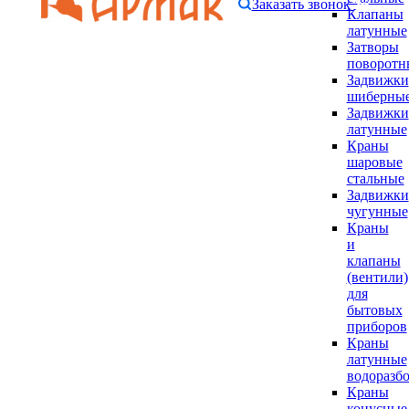
Заказать звонок
Клапаны
латунные
Затворы
поворотн
Задвижки
шиберны
Задвижки
латунные
Краны
шаровые
стальные
Задвижки
чугунные
Краны
и
клапаны
(вентили)
для
бытовых
приборов
Краны
латунные
водоразб
Краны
конусные