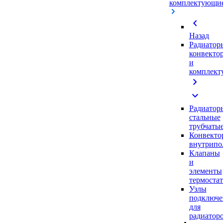
комплектующи
chevron_left
Назад
Радиатор
конвекто
и
комплек
chevron_right
expand_more
Радиатор
стальные
трубчаты
Конвекто
внутрипо
Клапаны
и
элементы
термоста
Узлы
подключе
для
радиатор