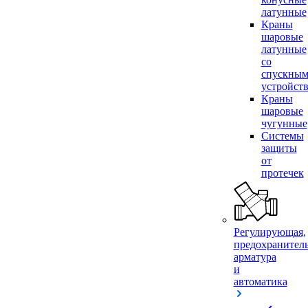
латунные
Краны
шаровые
латунные
со
спускны
устройст
Краны
шаровые
чугунные
Системы
защиты
от
протечек
Регулирующая,
предохранител
арматура
и
автоматика