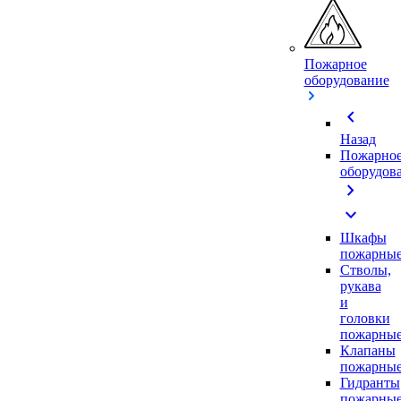
Пожарное
оборудование
chevron_left
Назад
Пожарно
оборудов
chevron_right
expand_more
Шкафы
пожарны
Стволы,
рукава
и
головки
пожарны
Клапаны
пожарны
Гидранты
пожарны