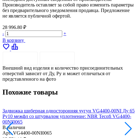
Производитель оставляет за собой право изменить параметры
без предварительного уведомления продавца. Предложение
не является публичной офертой.
28 996.80 ₽
-
+
В корзину
favorite
leaderboard
ОПИСАНИЕ
ДОСТАВКА
Внешний вид изделия и количество присоединительных
отверстий зависит от Ду, Pу и может отличаться от
представленного на фото
Похожие товары
Задвижка шиберная односторонняя чугун VG4400-00NI Ду 65
З
Ру10 межфл со штурвалом уплотнение: NBR Tecofi VG4400-
Р
00NI0065
В наличии
Арт.
VG4400-00NI0065
А