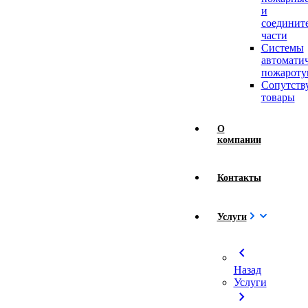
и
соединит
части
Системы
автомати
пожароту
Сопутст
товары
О
компании
Контакты
Услуги
chevron_left
Назад
Услуги
chevron_right