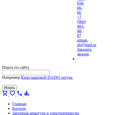
858-
66-
66
+7
(960)
083-
48-
87
armak-
nh@mail.ru
Заказать
звонок
Поиск по сайту
Например
Кран шаровой DADO латунь
Искать
shopping_cart
favorite
call
bar_chart
Главная
Каталог
Запорная арматура и электроприводы