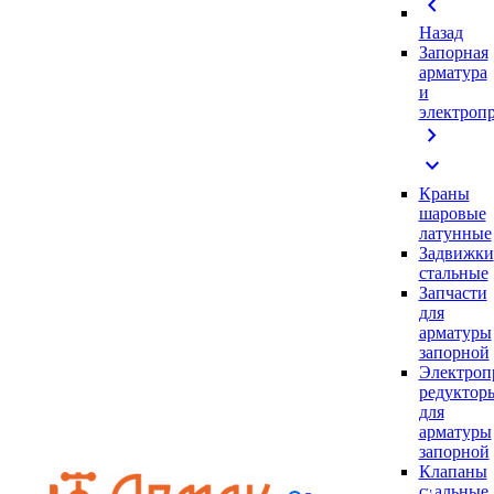
chevron_left
Назад
Запорная
арматура
и
электроп
chevron_right
expand_more
Краны
шаровые
латунные
Задвижки
стальные
Запчасти
для
арматуры
запорной
Электроп
редуктор
для
арматуры
запорной
Клапаны
стальные