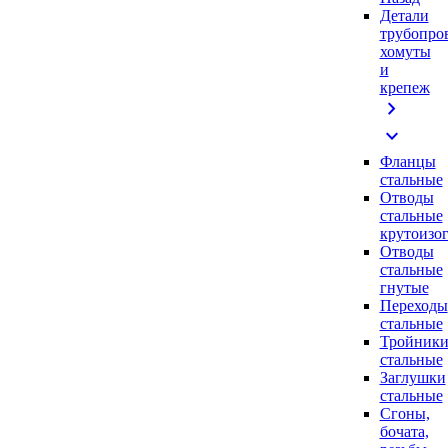
Детали
трубопро
хомуты
и
крепеж
chevron_right
expand_more
Фланцы
стальные
Отводы
стальные
крутоизо
Отводы
стальные
гнутые
Переходы
стальные
Тройник
стальные
Заглушки
стальные
Сгоны,
бочата,