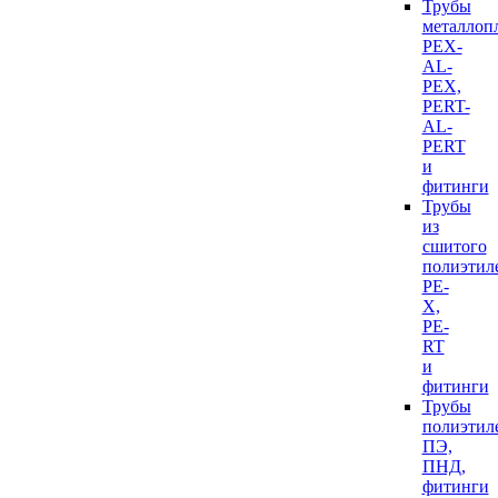
Трубы
металлоп
PEX-
AL-
PEX,
PERT-
AL-
PERT
и
фитинги
Трубы
из
сшитого
полиэтил
PE-
X,
PE-
RT
и
фитинги
Трубы
полиэтил
ПЭ,
ПНД,
фитинги