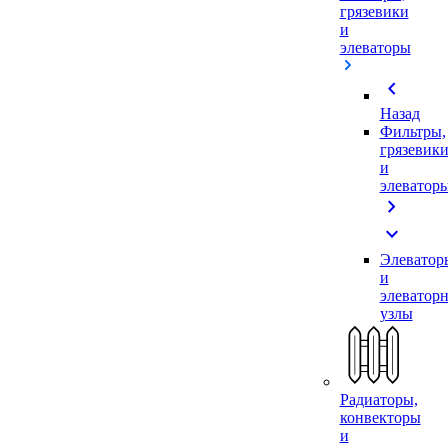
грязевики
и
элеваторы
chevron_left
Назад
Фильтры,
грязевик
и
элеватор
chevron_right
expand_more
Элеватор
и
элеватор
узлы
Радиаторы,
конвекторы
и