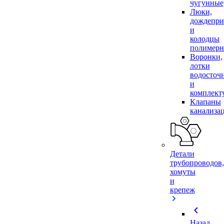
чугунные
Люки,
дождепр
и
колодцы
полимер
Воронки,
лотки
водосточ
и
комплек
Клапаны
канализа
Детали
трубопроводов,
хомуты
и
крепеж
chevron_left
Назад