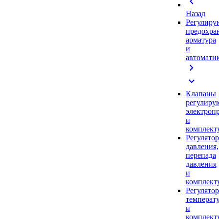
chevron_left
Назад
Регулиру
предохра
арматура
и
автомати
chevron_right
expand_more
Клапаны
регулиру
электроп
и
комплек
Регулято
давления,
перепада
давления
и
комплек
Регулято
температ
и
комплек