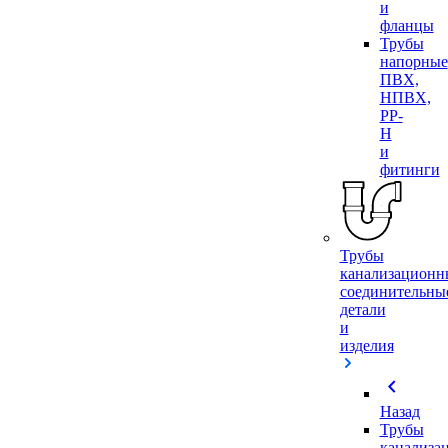
и
фланцы
Трубы
напорные
ПВХ,
НПВХ,
PP-
H
и
фитинги
Трубы
канализационн
соединительны
детали
и
изделия
chevron_left
Назад
Трубы
канализа