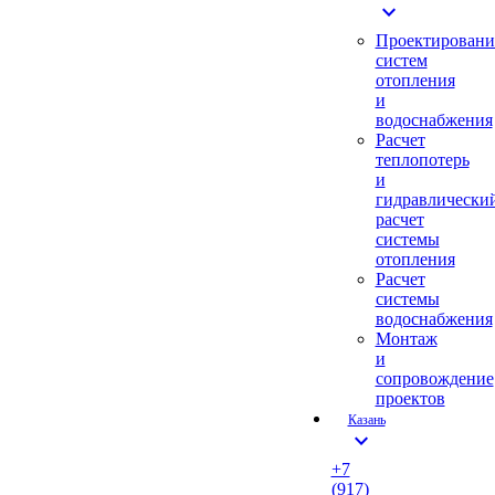
expand_more
Проектировани
систем
отопления
и
водоснабжения
Расчет
теплопотерь
и
гидравлически
расчет
системы
отопления
Расчет
системы
водоснабжения
Монтаж
и
сопровождение
проектов
Казань
expand_more
+7
(917)