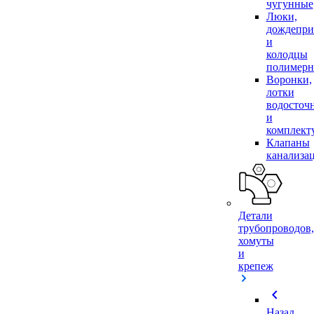
чугунные
Люки,
дождепр
и
колодцы
полимер
Воронки,
лотки
водосточ
и
комплек
Клапаны
канализа
Детали
трубопроводов,
хомуты
и
крепеж
chevron_left
Назад