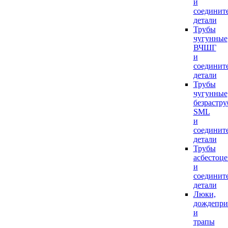
и
соединит
детали
Трубы
чугунные
ВЧШГ
и
соединит
детали
Трубы
чугунные
безрастр
SML
и
соединит
детали
Трубы
асбестоц
и
соединит
детали
Люки,
дождепр
и
трапы