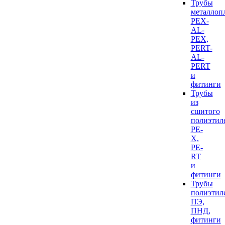
Трубы
металлоп
PEX-
AL-
PEX,
PERT-
AL-
PERT
и
фитинги
Трубы
из
сшитого
полиэтил
PE-
X,
PE-
RT
и
фитинги
Трубы
полиэтил
ПЭ,
ПНД,
фитинги