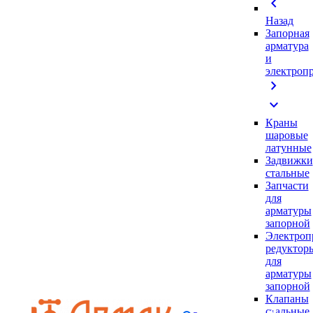
chevron_left
Назад
Запорная
арматура
и
электроп
chevron_right
expand_more
Краны
шаровые
латунные
Задвижки
стальные
Запчасти
для
арматуры
запорной
Электроп
редуктор
для
арматуры
запорной
Клапаны
стальные