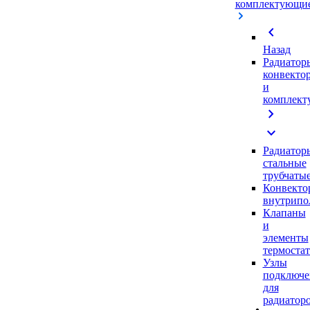
комплектующи
chevron_left
Назад
Радиатор
конвекто
и
комплек
chevron_right
expand_more
Радиатор
стальные
трубчаты
Конвекто
внутрипо
Клапаны
и
элементы
термоста
Узлы
подключе
для
радиатор