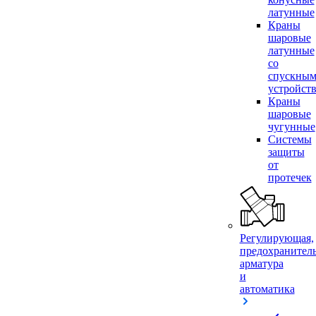
латунные
Краны
шаровые
латунные
со
спускны
устройст
Краны
шаровые
чугунные
Системы
защиты
от
протечек
Регулирующая,
предохранител
арматура
и
автоматика