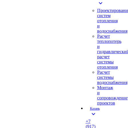
expand_more
Проектировани
систем
отопления
и
водоснабжения
Расчет
теплопотерь
и
гидравлически
расчет
системы
отопления
Расчет
системы
водоснабжения
Монтаж
и
сопровождение
проектов
Казань
expand_more
+7
(917)