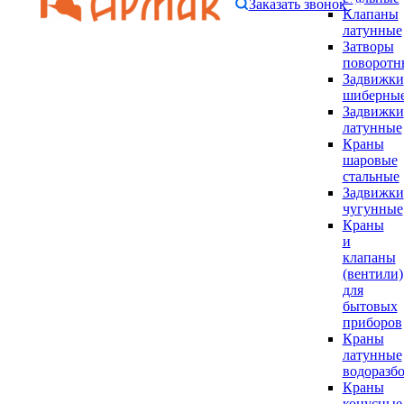
Заказать звонок
Клапаны
латунные
Затворы
поворотн
Задвижки
шиберны
Задвижки
латунные
Краны
шаровые
стальные
Задвижки
чугунные
Краны
и
клапаны
(вентили)
для
бытовых
приборов
Краны
латунные
водоразб
Краны
конусные