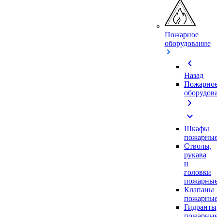
Пожарное
оборудование
chevron_left
Назад
Пожарно
оборудов
chevron_right
expand_more
Шкафы
пожарны
Стволы,
рукава
и
головки
пожарны
Клапаны
пожарны
Гидранты
пожарны