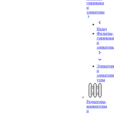
грязевики
и
элеваторы
chevron_left
Назад
Фильтры,
грязевик
и
элеватор
chevron_right
expand_more
Элеватор
и
элеватор
узлы
Радиаторы,
конвекторы
и