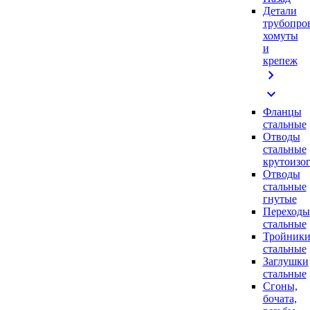
Детали
трубопро
хомуты
и
крепеж
chevron_right
expand_more
Фланцы
стальные
Отводы
стальные
крутоизо
Отводы
стальные
гнутые
Переходы
стальные
Тройник
стальные
Заглушки
стальные
Сгоны,
бочата,