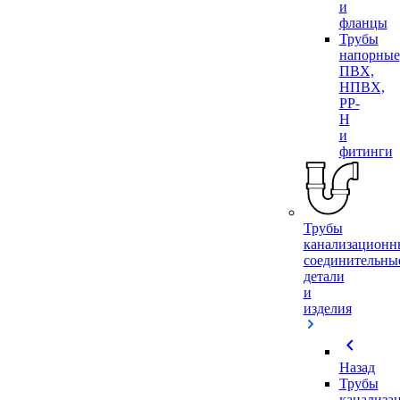
и
фланцы
Трубы
напорные
ПВХ,
НПВХ,
PP-
H
и
фитинги
Трубы
канализационн
соединительны
детали
и
изделия
chevron_left
Назад
Трубы
канализа