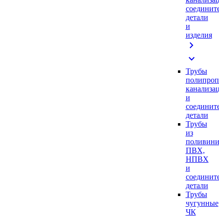
соединит
детали
и
изделия
chevron_right
expand_more
Трубы
полипроп
канализа
и
соединит
детали
Трубы
из
поливини
ПВХ,
НПВХ
и
соединит
детали
Трубы
чугунные
ЧК