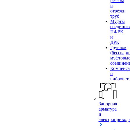
резьбы
и
отрезки
труб
Муфты
соединит
ПФРК
и
ДРК
Грувлок
(бессвар
муфтовы
соединен
Компенса
и
вибровст
Запорная
арматура
и
электропривод