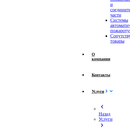
и
соединит
части
Системы
автомати
пожароту
Сопутст
товары
О
компании
Контакты
Услуги
chevron_left
Назад
Услуги
chevron_right