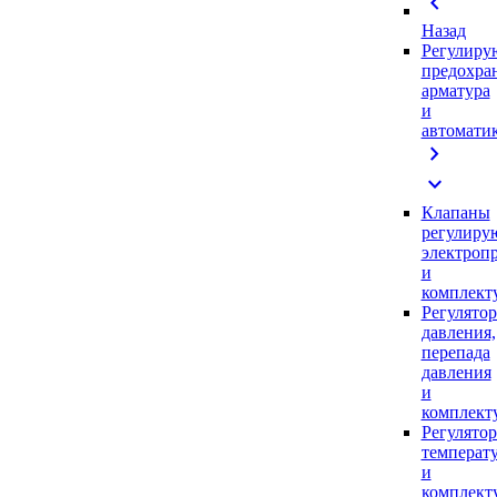
chevron_left
Назад
Регулиру
предохра
арматура
и
автомати
chevron_right
expand_more
Клапаны
регулиру
электроп
и
комплек
Регулято
давления,
перепада
давления
и
комплек
Регулято
температ
и
комплек