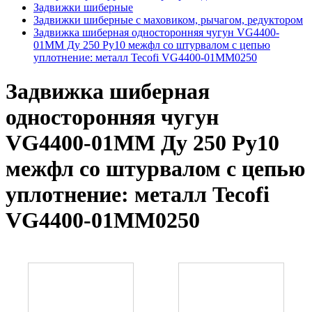
Задвижки шиберные
Задвижки шиберные с маховиком, рычагом, редуктором
Задвижка шиберная односторонняя чугун VG4400-
01MM Ду 250 Ру10 межфл со штурвалом с цепью
уплотнение: металл Tecofi VG4400-01MM0250
Задвижка шиберная
односторонняя чугун
VG4400-01MM Ду 250 Ру10
межфл со штурвалом с цепью
уплотнение: металл Tecofi
VG4400-01MM0250