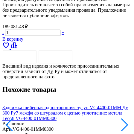
Производитель оставляет за собой право изменить параметры
без предварительного уведомления продавца. Предложение
не является публичной офертой.
189 081.48 ₽
-
+
В корзину
favorite
leaderboard
ОПИСАНИЕ
ДОСТАВКА
Внешний вид изделия и количество присоединительных
отверстий зависит от Ду, Pу и может отличаться от
представленного на фото
Похожие товары
Задвижка шиберная односторонняя чугун VG4400-01MM Ду
300 Ру7 межфл со штурвалом с цепью уплотнение: металл
3
Tecofi VG4400-01MM0300
В наличии
Арт.
VG4400-01MM0300
А