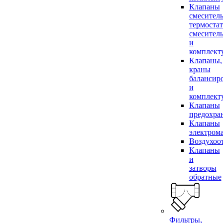
Клапаны
смесител
термоста
смесител
и
комплек
Клапаны,
краны
балансир
и
комплек
Клапаны
предохра
Клапаны
электром
Воздухоо
Клапаны
и
затворы
обратные
Фильтры,