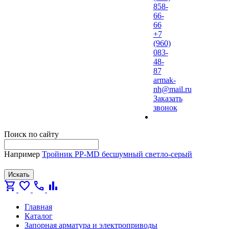
858-
66-
66
+7
(960)
083-
48-
87
armak-
nh@mail.ru
Заказать
звонок
Поиск по сайту
Например
Тройник PP-MD бесшумный светло-серый
Искать
shopping_cart
favorite
call
bar_chart
Главная
Каталог
Запорная арматура и электроприводы