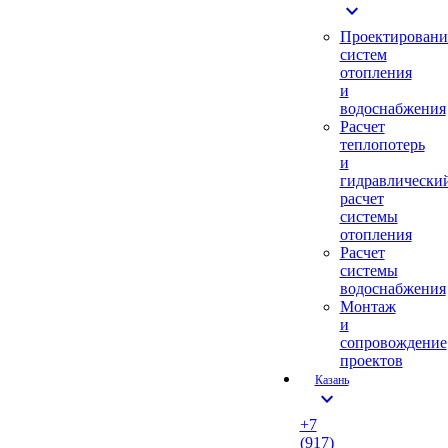
expand_more
Проектировани
систем
отопления
и
водоснабжения
Расчет
теплопотерь
и
гидравлически
расчет
системы
отопления
Расчет
системы
водоснабжения
Монтаж
и
сопровождение
проектов
Казань
expand_more
+7
(917)