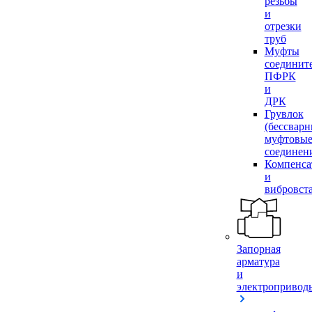
резьбы
и
отрезки
труб
Муфты
соединит
ПФРК
и
ДРК
Грувлок
(бессвар
муфтовы
соединен
Компенса
и
вибровст
Запорная
арматура
и
электропривод