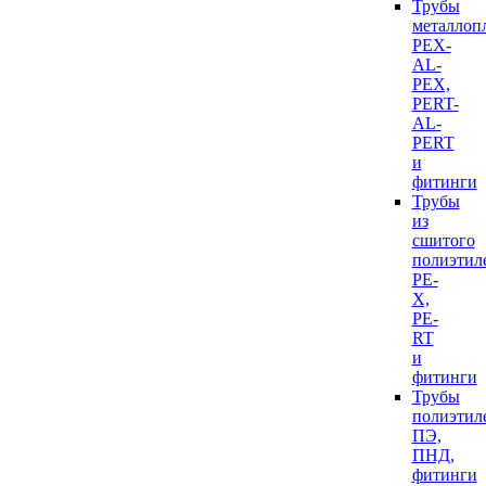
Трубы
металлоп
PEX-
AL-
PEX,
PERT-
AL-
PERT
и
фитинги
Трубы
из
сшитого
полиэтил
PE-
X,
PE-
RT
и
фитинги
Трубы
полиэтил
ПЭ,
ПНД,
фитинги