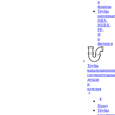
и
фланцы
Трубы
напорные
ПВХ,
НПВХ,
PP-
H
и
фитинги
Трубы
канализационн
соединительны
детали
и
изделия
chevron_left
Назад
Трубы
канализа