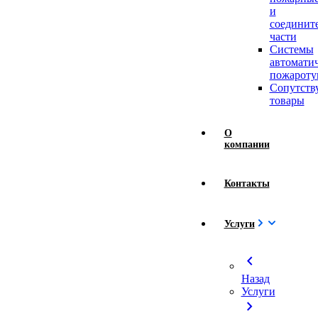
и
соединит
части
Системы
автомати
пожароту
Сопутст
товары
О
компании
Контакты
Услуги
chevron_left
Назад
Услуги
chevron_right