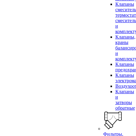
Клапаны
смесител
термоста
смесител
и
комплек
Клапаны,
краны
балансир
и
комплек
Клапаны
предохра
Клапаны
электром
Воздухоо
Клапаны
и
затворы
обратные
Фильтры,