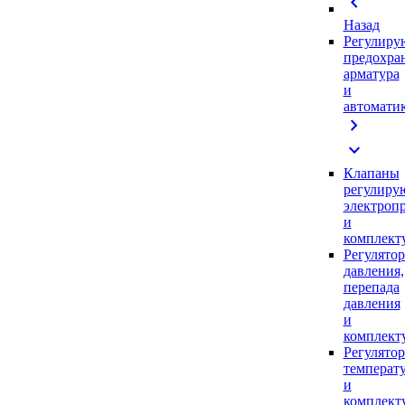
chevron_left
Назад
Регулиру
предохра
арматура
и
автомати
chevron_right
expand_more
Клапаны
регулиру
электроп
и
комплек
Регулято
давления,
перепада
давления
и
комплек
Регулято
температ
и
комплек