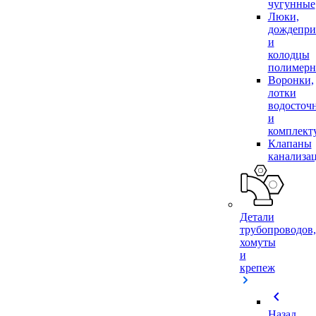
чугунные
Люки,
дождепр
и
колодцы
полимер
Воронки,
лотки
водосточ
и
комплек
Клапаны
канализа
Детали
трубопроводов,
хомуты
и
крепеж
chevron_left
Назад