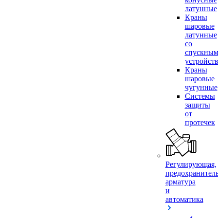
латунные
Краны
шаровые
латунные
со
спускны
устройст
Краны
шаровые
чугунные
Системы
защиты
от
протечек
Регулирующая,
предохранител
арматура
и
автоматика