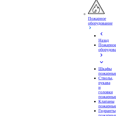
Пожарное
оборудование
chevron_left
Назад
Пожарно
оборудов
chevron_right
expand_more
Шкафы
пожарны
Стволы,
рукава
и
головки
пожарны
Клапаны
пожарны
Гидранты
пожарны