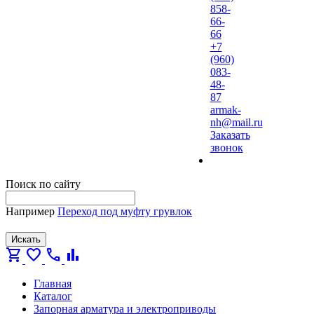
858-
66-
66
+7
(960)
083-
48-
87
armak-
nh@mail.ru
Заказать
звонок
Поиск по сайту
Например
Переход под муфту грувлок
Искать
shopping_cart
favorite
call
bar_chart
Главная
Каталог
Запорная арматура и электроприводы