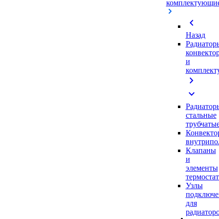
комплектующи
chevron_left
Назад
Радиатор
конвекто
и
комплек
chevron_right
expand_more
Радиатор
стальные
трубчаты
Конвекто
внутрипо
Клапаны
и
элементы
термоста
Узлы
подключе
для
радиатор