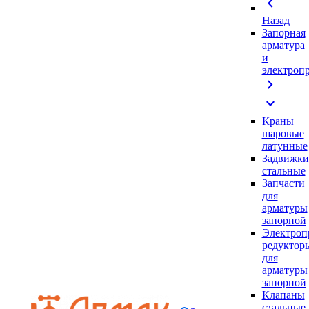
chevron_left
Назад
Запорная
арматура
и
электроп
chevron_right
expand_more
Краны
шаровые
латунные
Задвижки
стальные
Запчасти
для
арматуры
запорной
Электроп
редуктор
для
арматуры
запорной
Клапаны
стальные