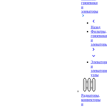
грязевики
и
элеваторы
chevron_left
Назад
Фильтры,
грязевик
и
элеватор
chevron_right
expand_more
Элеватор
и
элеватор
узлы
Радиаторы,
конвекторы
и