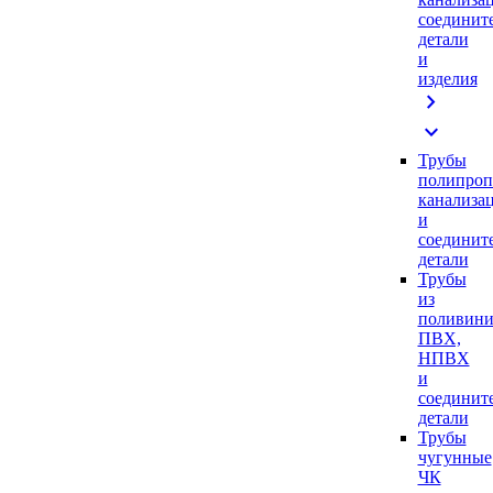
соединит
детали
и
изделия
chevron_right
expand_more
Трубы
полипроп
канализа
и
соединит
детали
Трубы
из
поливини
ПВХ,
НПВХ
и
соединит
детали
Трубы
чугунные
ЧК