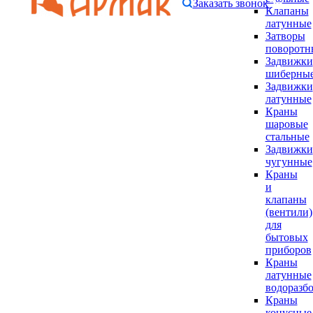
Заказать звонок
Клапаны
латунные
Затворы
поворотн
Задвижки
шиберны
Задвижки
латунные
Краны
шаровые
стальные
Задвижки
чугунные
Краны
и
клапаны
(вентили)
для
бытовых
приборов
Краны
латунные
водоразб
Краны
конусные