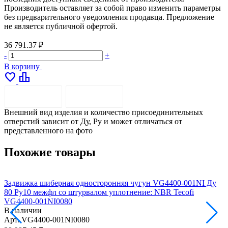
Производитель оставляет за собой право изменить параметры
без предварительного уведомления продавца. Предложение
не является публичной офертой.
36 791.37 ₽
-
+
В корзину
favorite
leaderboard
ОПИСАНИЕ
ДОСТАВКА
Внешний вид изделия и количество присоединительных
отверстий зависит от Ду, Pу и может отличаться от
представленного на фото
Похожие товары
Задвижка шиберная односторонняя чугун VG4400-001NI Ду
З
80 Ру10 межфл со штурвалом уплотнение: NBR Tecofi
1
VG4400-001NI0080
В наличии
Арт.
VG4400-001NI0080
А