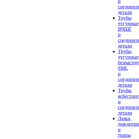
и
соединит
детали
Трубы
чугунные
ВЧШГ
и
соединит
детали
Трубы
чугунные
безрастр
SML
и
соединит
детали
Трубы
асбестоц
и
соединит
детали
Люки,
дождепр
и
трапы