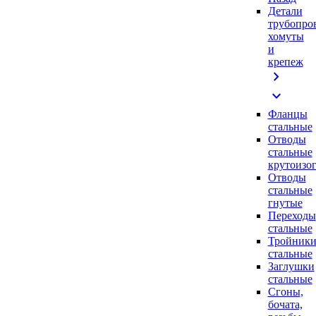
Детали
трубопро
хомуты
и
крепеж
chevron_right
expand_more
Фланцы
стальные
Отводы
стальные
крутоизо
Отводы
стальные
гнутые
Переходы
стальные
Тройник
стальные
Заглушки
стальные
Сгоны,
бочата,