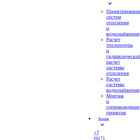
expand_more
Проектировани
систем
отопления
и
водоснабжения
Расчет
теплопотерь
и
гидравлически
расчет
системы
отопления
Расчет
системы
водоснабжения
Монтаж
и
сопровождение
проектов
Казань
expand_more
+7
(917)