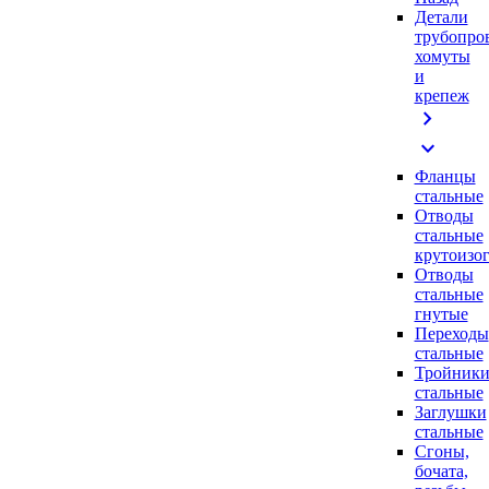
Детали
трубопро
хомуты
и
крепеж
chevron_right
expand_more
Фланцы
стальные
Отводы
стальные
крутоизо
Отводы
стальные
гнутые
Переходы
стальные
Тройник
стальные
Заглушки
стальные
Сгоны,
бочата,