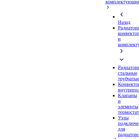
комплектующи
chevron_left
Назад
Радиатор
конвекто
и
комплек
chevron_right
expand_more
Радиатор
стальные
трубчаты
Конвекто
внутрипо
Клапаны
и
элементы
термоста
Узлы
подключе
для
радиатор