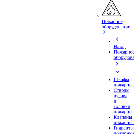
Пожарное
оборудование
chevron_left
Назад
Пожарно
оборудов
chevron_right
expand_more
Шкафы
пожарны
Стволы,
рукава
и
головки
пожарны
Клапаны
пожарны
Гидранты
пожарны