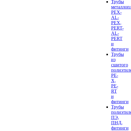
Трубы
металлоп
PEX-
AL-
PEX,
PERT-
AL-
PERT
и
фитинги
Трубы
из
сшитого
полиэтил
PE-
X,
PE-
RT
и
фитинги
Трубы
полиэтил
ПЭ,
ПНД,
фитинги