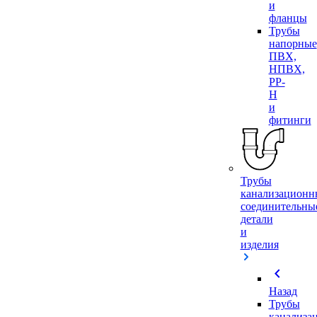
и
фланцы
Трубы
напорные
ПВХ,
НПВХ,
PP-
H
и
фитинги
Трубы
канализационн
соединительны
детали
и
изделия
chevron_left
Назад
Трубы
канализа