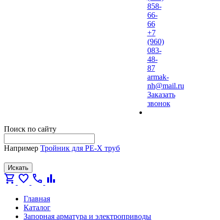
858-
66-
66
+7
(960)
083-
48-
87
armak-
nh@mail.ru
Заказать
звонок
Поиск по сайту
Например
Тройник для PE-X труб
Искать
shopping_cart
favorite
call
bar_chart
Главная
Каталог
Запорная арматура и электроприводы