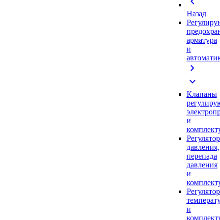
chevron_left
Назад
Регулиру
предохра
арматура
и
автомати
chevron_right
expand_more
Клапаны
регулиру
электроп
и
комплек
Регулято
давления,
перепада
давления
и
комплек
Регулято
температ
и
комплек