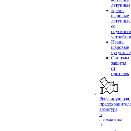
латунные
Краны
шаровые
латунные
со
спускны
устройст
Краны
шаровые
чугунные
Системы
защиты
от
протечек
Регулирующая,
предохранител
арматура
и
автоматика