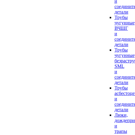
и
соединит
детали
Трубы
чугунные
ВЧШГ
и
соединит
детали
Трубы
чугунные
безрастр
SML
и
соединит
детали
Трубы
асбестоц
и
соединит
детали
Люки,
дождепр
и
трапы