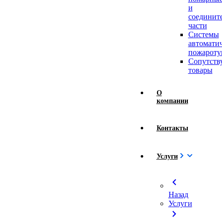
и
соединит
части
Системы
автомати
пожароту
Сопутст
товары
О
компании
Контакты
Услуги
chevron_left
Назад
Услуги
chevron_right