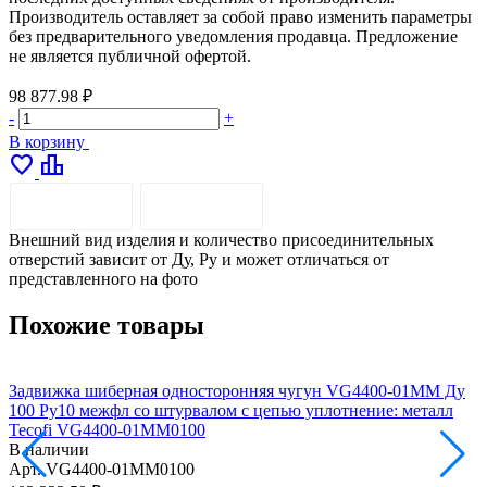
Производитель оставляет за собой право изменить параметры
без предварительного уведомления продавца. Предложение
не является публичной офертой.
98 877.98 ₽
-
+
В корзину
favorite
leaderboard
ОПИСАНИЕ
ДОСТАВКА
Внешний вид изделия и количество присоединительных
отверстий зависит от Ду, Pу и может отличаться от
представленного на фото
Похожие товары
Задвижка шиберная односторонняя чугун VG4400-01MM Ду
100 Ру10 межфл со штурвалом с цепью уплотнение: металл
1
Tecofi VG4400-01MM0100
В наличии
Арт.
VG4400-01MM0100
А