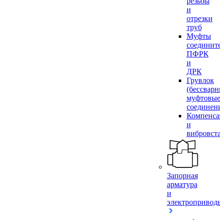
резьбы
и
отрезки
труб
Муфты
соединит
ПФРК
и
ДРК
Грувлок
(бессвар
муфтовы
соединен
Компенса
и
вибровст
Запорная
арматура
и
электропривод