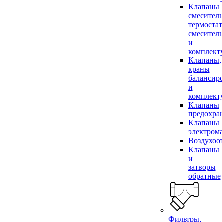
Клапаны
смесител
термоста
смесител
и
комплек
Клапаны,
краны
балансир
и
комплек
Клапаны
предохра
Клапаны
электром
Воздухоо
Клапаны
и
затворы
обратные
Фильтры,