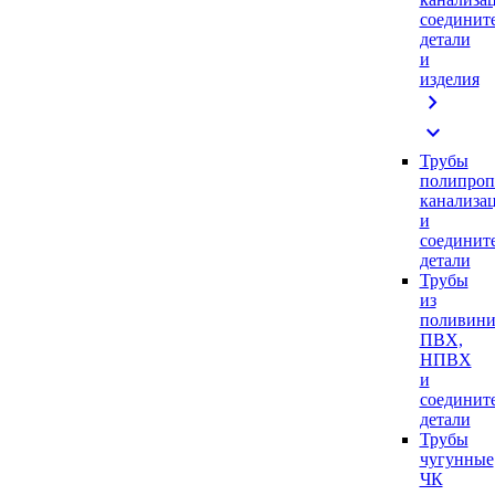
соединит
детали
и
изделия
chevron_right
expand_more
Трубы
полипроп
канализа
и
соединит
детали
Трубы
из
поливини
ПВХ,
НПВХ
и
соединит
детали
Трубы
чугунные
ЧК