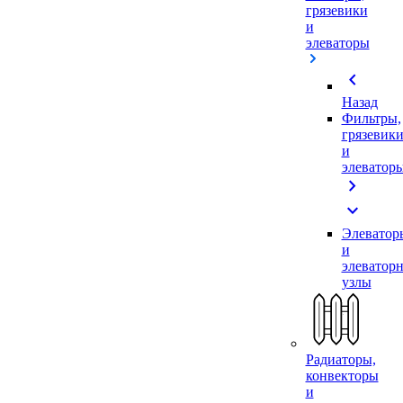
грязевики
и
элеваторы
chevron_left
Назад
Фильтры,
грязевик
и
элеватор
chevron_right
expand_more
Элеватор
и
элеватор
узлы
Радиаторы,
конвекторы
и