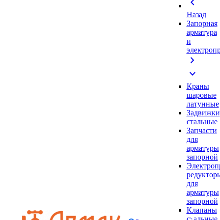
chevron_left
Назад
Запорная
арматура
и
электроп
chevron_right
expand_more
Краны
шаровые
латунные
Задвижки
стальные
Запчасти
для
арматуры
запорной
Электроп
редуктор
для
арматуры
запорной
Клапаны
стальные