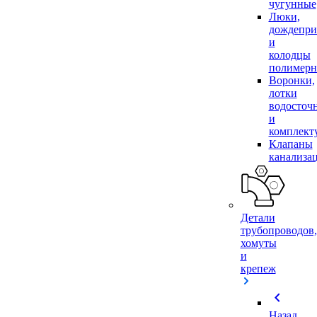
чугунные
Люки,
дождепр
и
колодцы
полимер
Воронки,
лотки
водосточ
и
комплек
Клапаны
канализа
Детали
трубопроводов,
хомуты
и
крепеж
chevron_left
Назад