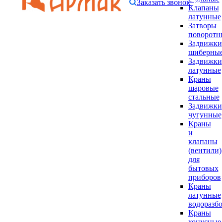
Заказать звонок
Клапаны
латунные
Затворы
поворотн
Задвижки
шиберны
Задвижки
латунные
Краны
шаровые
стальные
Задвижки
чугунные
Краны
и
клапаны
(вентили)
для
бытовых
приборов
Краны
латунные
водоразб
Краны
конусные