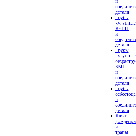
и
соединит
детали
Трубы
чугунные
ВЧШГ
и
соединит
детали
Трубы
чугунные
безрастр
SML
и
соединит
детали
Трубы
асбестоц
и
соединит
детали
Люки,
дождепр
и
трапы