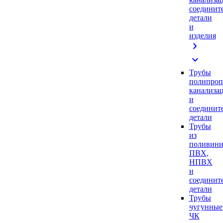
соединит
детали
и
изделия
chevron_right
expand_more
Трубы
полипроп
канализа
и
соединит
детали
Трубы
из
поливини
ПВХ,
НПВХ
и
соединит
детали
Трубы
чугунные
ЧК