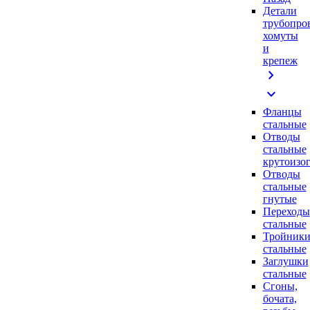
Детали
трубопро
хомуты
и
крепеж
chevron_right
expand_more
Фланцы
стальные
Отводы
стальные
крутоизо
Отводы
стальные
гнутые
Переходы
стальные
Тройник
стальные
Заглушки
стальные
Сгоны,
бочата,