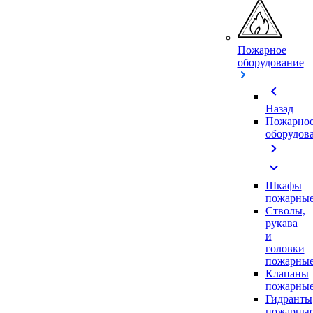
Пожарное
оборудование
chevron_left
Назад
Пожарно
оборудов
chevron_right
expand_more
Шкафы
пожарны
Стволы,
рукава
и
головки
пожарны
Клапаны
пожарны
Гидранты
пожарны