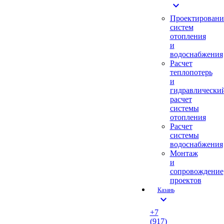
expand_more
Проектировани
систем
отопления
и
водоснабжения
Расчет
теплопотерь
и
гидравлически
расчет
системы
отопления
Расчет
системы
водоснабжения
Монтаж
и
сопровождение
проектов
Казань
expand_more
+7
(917)