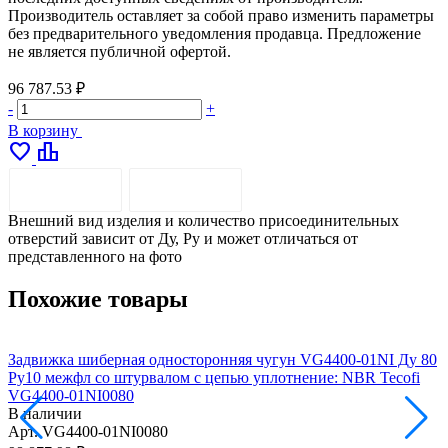
Производитель оставляет за собой право изменить параметры
без предварительного уведомления продавца. Предложение
не является публичной офертой.
96 787.53 ₽
-
+
В корзину
favorite
leaderboard
ОПИСАНИЕ
ДОСТАВКА
Внешний вид изделия и количество присоединительных
отверстий зависит от Ду, Pу и может отличаться от
представленного на фото
Похожие товары
Задвижка шиберная односторонняя чугун VG4400-01NI Ду 80
З
Ру10 межфл со штурвалом с цепью уплотнение: NBR Tecofi
1
VG4400-01NI0080
T
В наличии
Арт.
VG4400-01NI0080
А