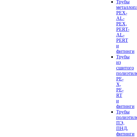
Трубы
металлоп
PEX-
AL-
PEX,
PERT-
AL-
PERT
и
фитинги
Трубы
из
сшитого
полиэтил
PE-
X,
PE-
RT
и
фитинги
Трубы
полиэтил
ПЭ,
ПНД,
фитинги