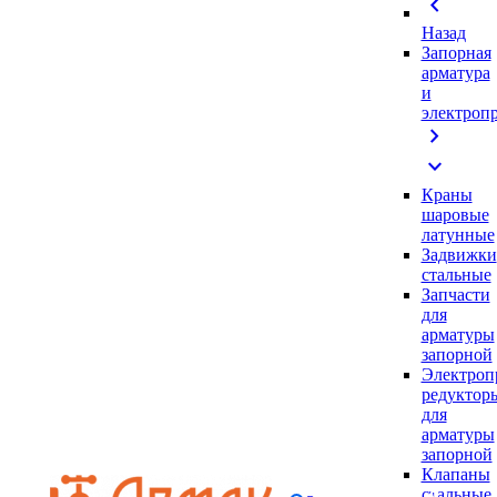
chevron_left
Назад
Запорная
арматура
и
электроп
chevron_right
expand_more
Краны
шаровые
латунные
Задвижки
стальные
Запчасти
для
арматуры
запорной
Электроп
редуктор
для
арматуры
запорной
Клапаны
стальные