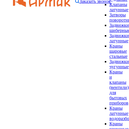
Заказать звонок
Клапаны
латунные
Затворы
поворотн
Задвижки
шиберны
Задвижки
латунные
Краны
шаровые
стальные
Задвижки
чугунные
Краны
и
клапаны
(вентили)
для
бытовых
приборов
Краны
латунные
водоразб
Краны
конусные