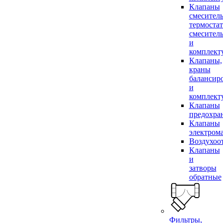
Клапаны
смесител
термоста
смесител
и
комплек
Клапаны,
краны
балансир
и
комплек
Клапаны
предохра
Клапаны
электром
Воздухоо
Клапаны
и
затворы
обратные
Фильтры,