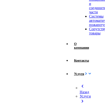
и
соединит
части
Системы
автомати
пожароту
Сопутст
товары
О
компании
Контакты
Услуги
chevron_left
Назад
Услуги
chevron_right