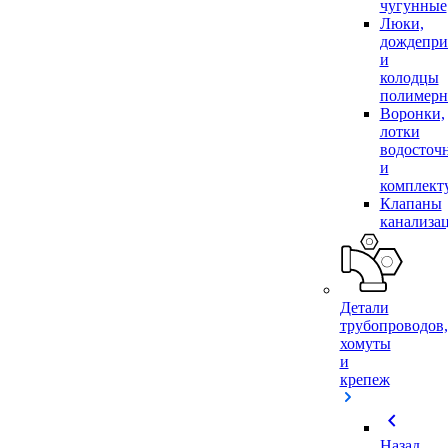
чугунные
Люки,
дождепр
и
колодцы
полимер
Воронки,
лотки
водосточ
и
комплек
Клапаны
канализа
Детали
трубопроводов,
хомуты
и
крепеж
chevron_left
Назад