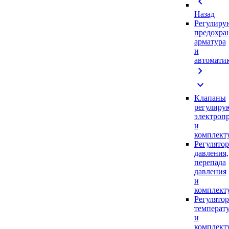
chevron_left
Назад
Регулиру
предохра
арматура
и
автомати
chevron_right
expand_more
Клапаны
регулиру
электроп
и
комплек
Регулято
давления,
перепада
давления
и
комплек
Регулято
температ
и
комплек