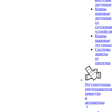
латунные
Краны
шаровые
латунные
со
спускны
устройст
Краны
шаровые
чугунные
Системы
защиты
от
протечек
Регулирующая,
предохранител
арматура
и
автоматика