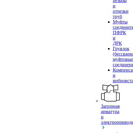
резьбы
и
отрезки
труб
Муфты
соединит
ПФРК
и
ДРК
Грувлок
(бессвар
муфтовы
соединен
Компенса
и
вибровст
Запорная
арматура
и
электропривод