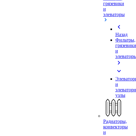
грязевики
и
элеваторы
chevron_left
Назад
Фильтры,
грязевик
и
элеватор
chevron_right
expand_more
Элеватор
и
элеватор
узлы
Радиаторы,
конвекторы
и