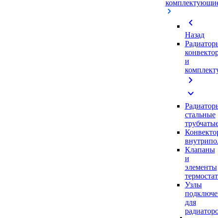
комплектующи
chevron_left
Назад
Радиатор
конвекто
и
комплек
chevron_right
expand_more
Радиатор
стальные
трубчаты
Конвекто
внутрипо
Клапаны
и
элементы
термоста
Узлы
подключе
для
радиатор