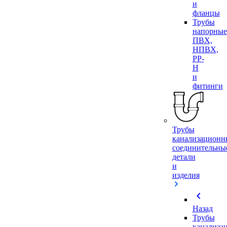
и
фланцы
Трубы
напорные
ПВХ,
НПВХ,
PP-
H
и
фитинги
Трубы
канализационн
соединительны
детали
и
изделия
chevron_left
Назад
Трубы
канализа