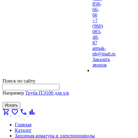
858-
66-
66
+7
(960)
083-
48-
87
armak-
nh@mail.ru
Заказать
звонок
Поиск по сайту
Например
Труба ПЭ100 для х/в
Искать
shopping_cart
favorite
call
bar_chart
Главная
Каталог
Запорная арматура и электроприводы