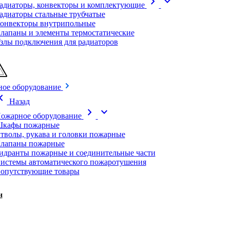
chevron_right
expand_more
адиаторы, конвекторы и комплектующие
адиаторы стальные трубчатые
онвекторы внутрипольные
лапаны и элементы термостатические
злы подключения для радиаторов
ое оборудование
on_left
Назад
chevron_right
expand_more
ожарное оборудование
кафы пожарные
тволы, рукава и головки пожарные
лапаны пожарные
идранты пожарные и соединительные части
истемы автоматического пожаротушения
опутствующие товары
и