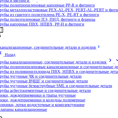
рубы и фитинги
рубы полипропиленовые напорные PP-R и фитинги
рубы металлопластиковые PEX-AL-PEX, PERT-AL-PERT и фити
рубы из сшитого полиэтилена PE-X, PE-RT и фитинги
рубы полиэтиленовые ПЭ, ПНД, фитинги и фланцы
рубы напорные ПВХ, НПВХ, PP-H и фитинги
канализационные, соединительные детали и изделия
on_left
Назад
chevron_right
expand
рубы канализационные, соединительные детали и изделия
рубы полипропиленовые канализационные и соединительные де
рубы из поливинилхлорида ПВХ, НПВХ и соединительные дета
рубы чугунные ЧК и соединительные детали
рубы чугунные ВЧШГ и соединительные детали
рубы чугунные безраструбные SML и соединительные детали
рубы асбестоцементные и соединительные детали
юки, дождеприемники и трапы чугунные
юки, дождеприемники и колодцы полимерные
оронки, лотки водосточные и комплектующие
лапаны канализационные