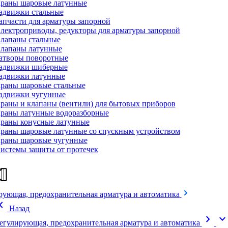
раны шаровые латунные
адвижки стальные
апчасти для арматуры запорной
лектроприводы, редукторы для арматуры запорной
лапаны стальные
лапаны латунные
атворы поворотные
адвижки шиберные
адвижки латунные
раны шаровые стальные
адвижки чугунные
раны и клапаны (вентили) для бытовых приборов
раны латунные водоразборные
раны конусные латунные
раны шаровые латунные со спускным устройством
раны шаровые чугунные
истемы защиты от протечек
рующая, предохранительная арматура и автоматика
on_left
Назад
chevron_right
expand_mor
егулирующая, предохранительная арматура и автоматика