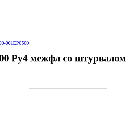
00-001EP0500
00 Ру4 межфл со штурвалом