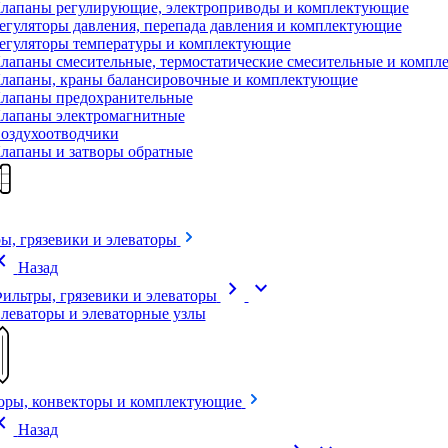
лапаны регулирующие, электроприводы и комплектующие
егуляторы давления, перепада давления и комплектующие
егуляторы температуры и комплектующие
лапаны смесительные, термостатические смесительные и комп
лапаны, краны балансировочные и комплектующие
лапаны предохранительные
лапаны электромагнитные
оздухоотводчики
лапаны и затворы обратные
ы, грязевики и элеваторы
on_left
Назад
chevron_right
expand_more
ильтры, грязевики и элеваторы
леваторы и элеваторные узлы
оры, конвекторы и комплектующие
on_left
Назад