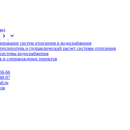
зад
chevron_right
expand_more
ирование систем отопления и водоснабжения
 теплопотерь и гидравлический расчет системы отопления
 системы водоснабжения
 и сопровождение проектов
66-66
48-87
l.ru
нок