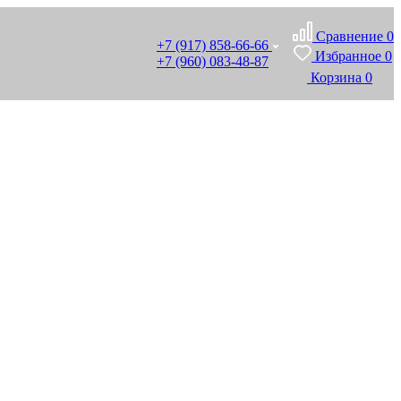
Сравнение
0
+7 (917) 858-66-66
Избранное
0
+7 (960) 083-48-87
Корзина
0