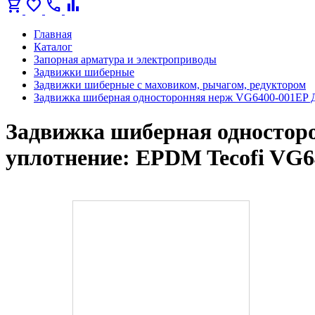
shopping_cart
favorite
call
bar_chart
Главная
Каталог
Запорная арматура и электроприводы
Задвижки шиберные
Задвижки шиберные с маховиком, рычагом, редуктором
Задвижка шиберная односторонняя нерж VG6400-001EP Д
Задвижка шиберная одностор
уплотнение: EPDM Tecofi VG6