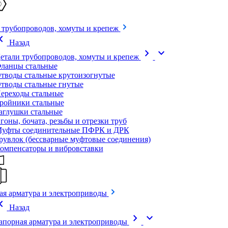
 трубопроводов, хомуты и крепеж
on_left
Назад
chevron_right
expand_more
етали трубопроводов, хомуты и крепеж
ланцы стальные
тводы стальные крутоизогнутые
тводы стальные гнутые
ереходы стальные
ройники стальные
аглушки стальные
гоны, бочата, резьбы и отрезки труб
уфты соединительные ПФРК и ДРК
рувлок (бессварные муфтовые соединения)
омпенсаторы и вибровставки
ая арматура и электроприводы
on_left
Назад
chevron_right
expand_more
апорная арматура и электроприводы