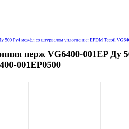
у 500 Ру4 межфл со штурвалом уплотнение: EPDM Tecofi VG64
онняя нерж VG6400-001EP Ду 5
400-001EP0500