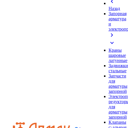
chevron_left
Назад
Запорная
арматура
и
электроп
chevron_right
expand_more
Краны
шаровые
латунные
Задвижки
стальные
Запчасти
для
арматуры
запорной
Электроп
редуктор
для
арматуры
запорной
Клапаны
стальные