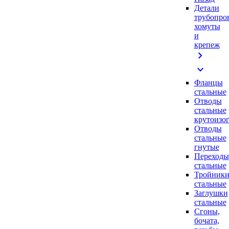
Детали
трубопро
хомуты
и
крепеж
chevron_right
expand_more
Фланцы
стальные
Отводы
стальные
крутоизо
Отводы
стальные
гнутые
Переходы
стальные
Тройник
стальные
Заглушки
стальные
Сгоны,
бочата,