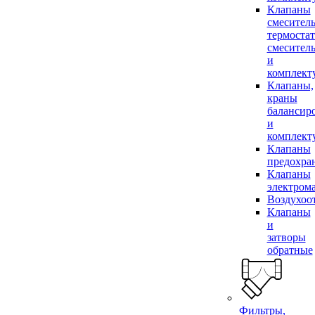
Клапаны
смесител
термоста
смесител
и
комплек
Клапаны,
краны
балансир
и
комплек
Клапаны
предохра
Клапаны
электром
Воздухоо
Клапаны
и
затворы
обратные
Фильтры,