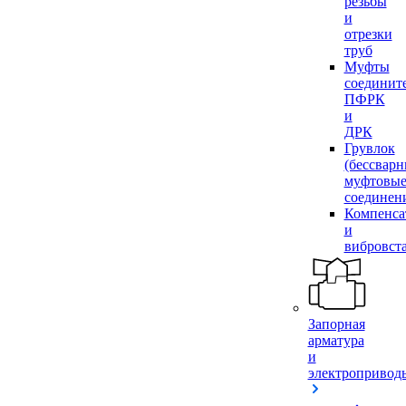
резьбы
и
отрезки
труб
Муфты
соединит
ПФРК
и
ДРК
Грувлок
(бессвар
муфтовы
соединен
Компенса
и
вибровст
Запорная
арматура
и
электропривод