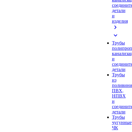
соединит
детали
и
изделия
chevron_right
expand_more
Трубы
полипроп
канализа
и
соединит
детали
Трубы
из
поливини
ПВХ,
НПВХ
и
соединит
детали
Трубы
чугунные
ЧК