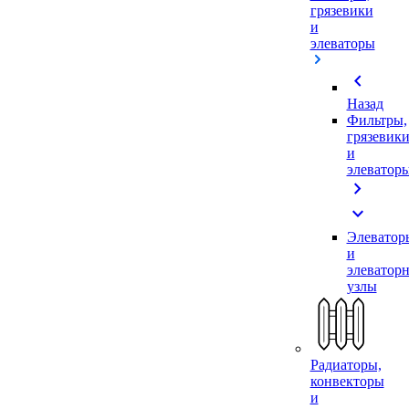
грязевики
и
элеваторы
chevron_left
Назад
Фильтры,
грязевик
и
элеватор
chevron_right
expand_more
Элеватор
и
элеватор
узлы
Радиаторы,
конвекторы
и