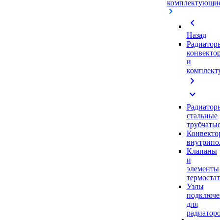
комплектующи
chevron_left
Назад
Радиатор
конвекто
и
комплек
chevron_right
expand_more
Радиатор
стальные
трубчаты
Конвекто
внутрипо
Клапаны
и
элементы
термоста
Узлы
подключе
для
радиатор