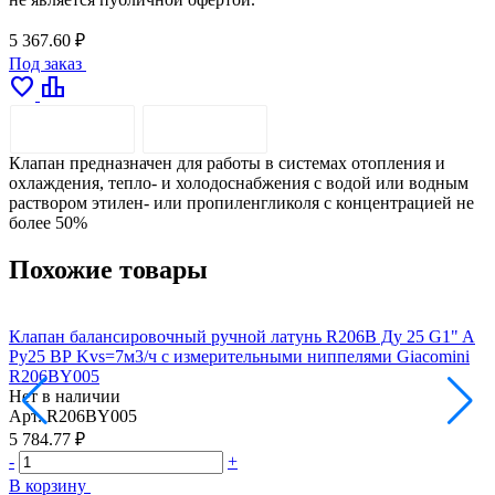
5 367.60 ₽
Под заказ
favorite
leaderboard
ОПИСАНИЕ
ДОСТАВКА
Клапан предназначен для работы в системах отопления и
охлаждения, тепло- и холодоснабжения с водой или водным
раствором этилен- или пропиленгликоля с концентрацией не
более 50%
Похожие товары
Клапан балансировочный ручной латунь R206B Ду 25 G1" A
К
Ру25 ВР Kvs=7м3/ч с измерительными ниппелями Giacomini
A
R206BY005
G
Нет в наличии
Н
Арт.
R206BY005
А
5 784.77 ₽
7
-
+
-
В корзину
В