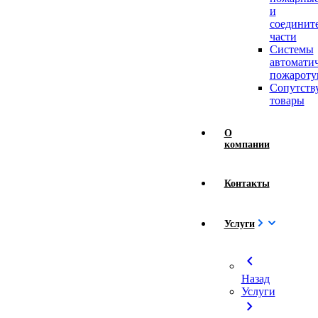
и
соединит
части
Системы
автомати
пожароту
Сопутст
товары
О
компании
Контакты
Услуги
chevron_left
Назад
Услуги
chevron_right