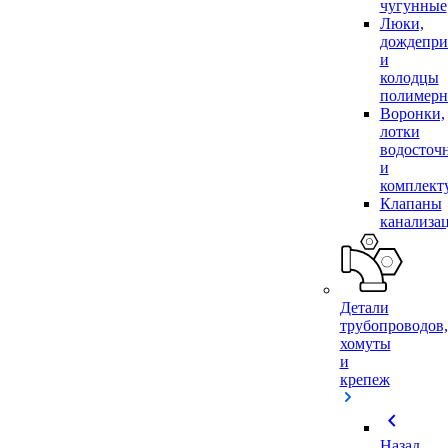
чугунные
Люки,
дождепр
и
колодцы
полимер
Воронки,
лотки
водосточ
и
комплек
Клапаны
канализа
Детали
трубопроводов,
хомуты
и
крепеж
chevron_left
Назад