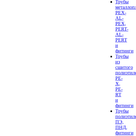
Трубы
металлоп
PEX-
AL-
PEX,
PERT-
AL-
PERT
и
фитинги
Трубы
из
сшитого
полиэтил
PE-
X,
PE-
RT
и
фитинги
Трубы
полиэтил
ПЭ,
ПНД,
фитинги