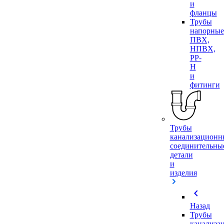
и
фланцы
Трубы
напорные
ПВХ,
НПВХ,
PP-
H
и
фитинги
Трубы
канализационн
соединительны
детали
и
изделия
chevron_left
Назад
Трубы
канализа