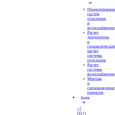
expand_more
Проектировани
систем
отопления
и
водоснабжения
Расчет
теплопотерь
и
гидравлически
расчет
системы
отопления
Расчет
системы
водоснабжения
Монтаж
и
сопровождение
проектов
Казань
expand_more
+7
(917)