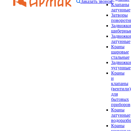
Заказать звонок
Клапаны
латунные
Затворы
поворотн
Задвижки
шиберны
Задвижки
латунные
Краны
шаровые
стальные
Задвижки
чугунные
Краны
и
клапаны
(вентили)
для
бытовых
приборов
Краны
латунные
водоразб
Краны
конусные