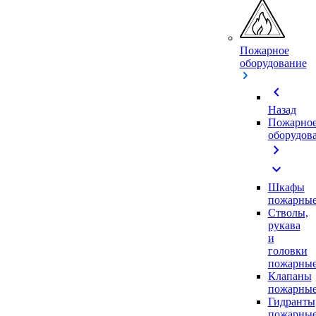
Пожарное
оборудование
chevron_left
Назад
Пожарно
оборудов
chevron_right
expand_more
Шкафы
пожарны
Стволы,
рукава
и
головки
пожарны
Клапаны
пожарны
Гидранты
пожарны