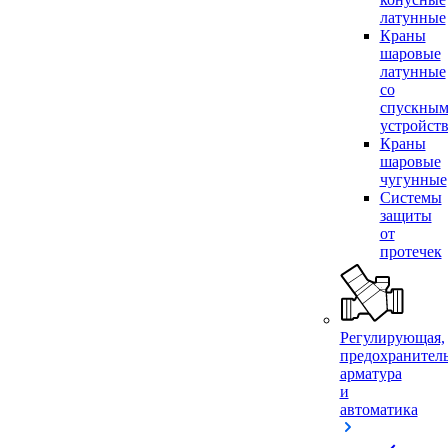
латунные
Краны
шаровые
латунные
со
спускны
устройст
Краны
шаровые
чугунные
Системы
защиты
от
протечек
Регулирующая,
предохранител
арматура
и
автоматика