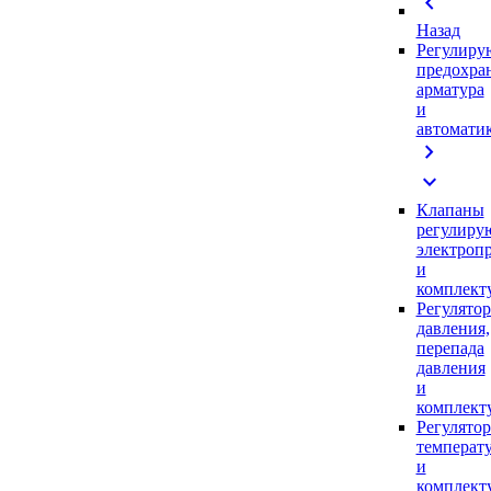
chevron_left
Назад
Регулиру
предохра
арматура
и
автомати
chevron_right
expand_more
Клапаны
регулиру
электроп
и
комплек
Регулято
давления,
перепада
давления
и
комплек
Регулято
температ
и
комплек