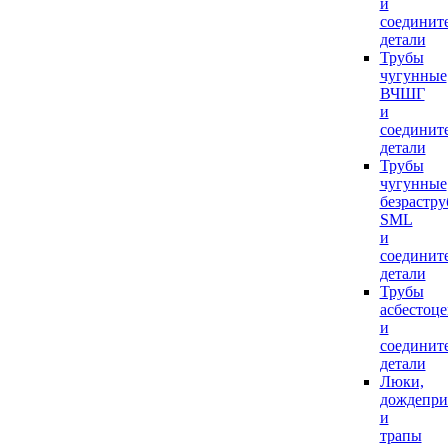
и
соединит
детали
Трубы
чугунные
ВЧШГ
и
соединит
детали
Трубы
чугунные
безрастр
SML
и
соединит
детали
Трубы
асбестоц
и
соединит
детали
Люки,
дождепр
и
трапы