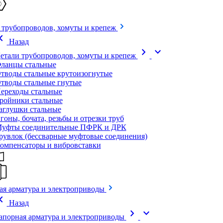
 трубопроводов, хомуты и крепеж
on_left
Назад
chevron_right
expand_more
етали трубопроводов, хомуты и крепеж
ланцы стальные
тводы стальные крутоизогнутые
тводы стальные гнутые
ереходы стальные
ройники стальные
аглушки стальные
гоны, бочата, резьбы и отрезки труб
уфты соединительные ПФРК и ДРК
рувлок (бессварные муфтовые соединения)
омпенсаторы и вибровставки
ая арматура и электроприводы
on_left
Назад
chevron_right
expand_more
апорная арматура и электроприводы