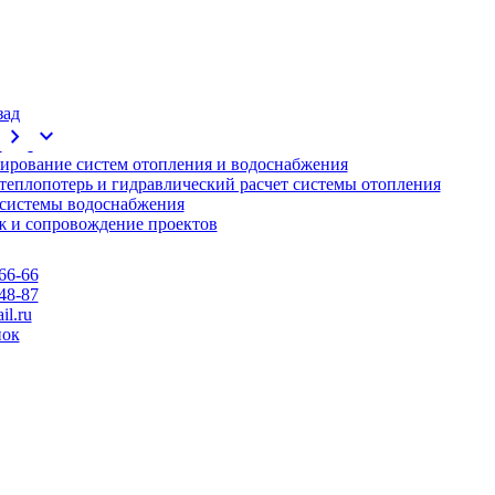
зад
chevron_right
expand_more
ирование систем отопления и водоснабжения
 теплопотерь и гидравлический расчет системы отопления
 системы водоснабжения
 и сопровождение проектов
66-66
48-87
l.ru
нок