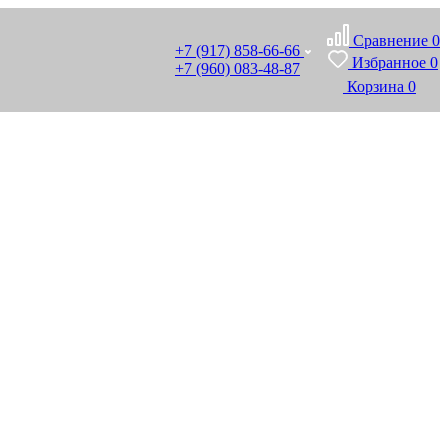
Сравнение
0
+7 (917) 858-66-66
Избранное
0
+7 (960) 083-48-87
Корзина
0