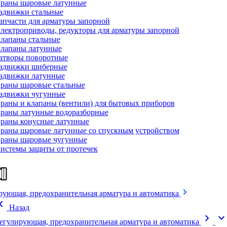
раны шаровые латунные
адвижки стальные
апчасти для арматуры запорной
лектроприводы, редукторы для арматуры запорной
лапаны стальные
лапаны латунные
атворы поворотные
адвижки шиберные
адвижки латунные
раны шаровые стальные
адвижки чугунные
раны и клапаны (вентили) для бытовых приборов
раны латунные водоразборные
раны конусные латунные
раны шаровые латунные со спускным устройством
раны шаровые чугунные
истемы защиты от протечек
рующая, предохранительная арматура и автоматика
on_left
Назад
chevron_right
expand_mor
егулирующая, предохранительная арматура и автоматика