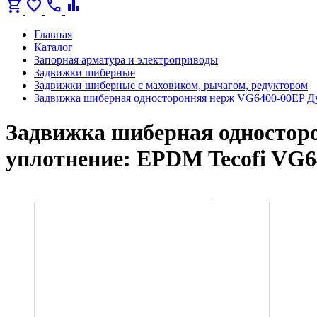
shopping_cart
favorite
call
bar_chart
Главная
Каталог
Запорная арматура и электроприводы
Задвижки шиберные
Задвижки шиберные с маховиком, рычагом, редуктором
Задвижка шиберная односторонняя нерж VG6400-00EP Ду
Задвижка шиберная одностор
уплотнение: EPDM Tecofi VG6