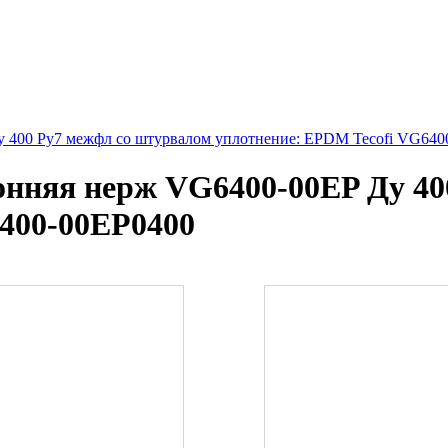
 400 Ру7 межфл со штурвалом уплотнение: EPDM Tecofi VG640
онняя нерж VG6400-00EP Ду 40
400-00EP0400