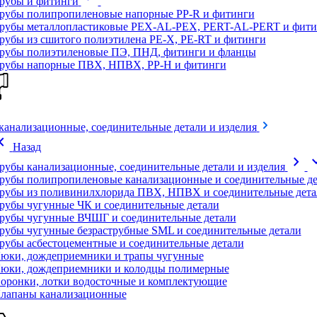
рубы и фитинги
рубы полипропиленовые напорные PP-R и фитинги
рубы металлопластиковые PEX-AL-PEX, PERT-AL-PERT и фити
рубы из сшитого полиэтилена PE-X, PE-RT и фитинги
рубы полиэтиленовые ПЭ, ПНД, фитинги и фланцы
рубы напорные ПВХ, НПВХ, PP-H и фитинги
канализационные, соединительные детали и изделия
on_left
Назад
chevron_right
expand
рубы канализационные, соединительные детали и изделия
рубы полипропиленовые канализационные и соединительные де
рубы из поливинилхлорида ПВХ, НПВХ и соединительные дета
рубы чугунные ЧК и соединительные детали
рубы чугунные ВЧШГ и соединительные детали
рубы чугунные безраструбные SML и соединительные детали
рубы асбестоцементные и соединительные детали
юки, дождеприемники и трапы чугунные
юки, дождеприемники и колодцы полимерные
оронки, лотки водосточные и комплектующие
лапаны канализационные