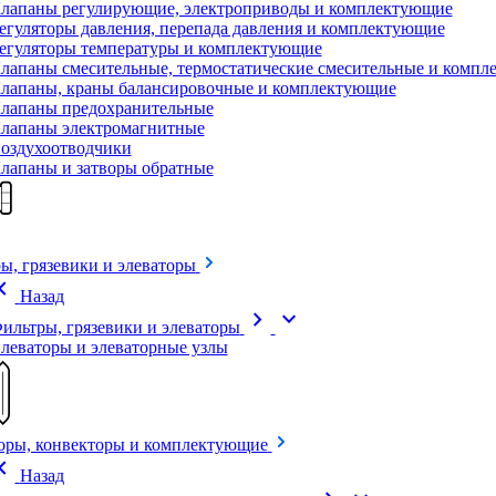
лапаны регулирующие, электроприводы и комплектующие
егуляторы давления, перепада давления и комплектующие
егуляторы температуры и комплектующие
лапаны смесительные, термостатические смесительные и комп
лапаны, краны балансировочные и комплектующие
лапаны предохранительные
лапаны электромагнитные
оздухоотводчики
лапаны и затворы обратные
ы, грязевики и элеваторы
on_left
Назад
chevron_right
expand_more
ильтры, грязевики и элеваторы
леваторы и элеваторные узлы
оры, конвекторы и комплектующие
on_left
Назад