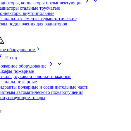
chevron_right
expand_more
адиаторы, конвекторы и комплектующие
адиаторы стальные трубчатые
онвекторы внутрипольные
лапаны и элементы термостатические
злы подключения для радиаторов
ое оборудование
on_left
Назад
chevron_right
expand_more
ожарное оборудование
кафы пожарные
тволы, рукава и головки пожарные
лапаны пожарные
идранты пожарные и соединительные части
истемы автоматического пожаротушения
опутствующие товары
и