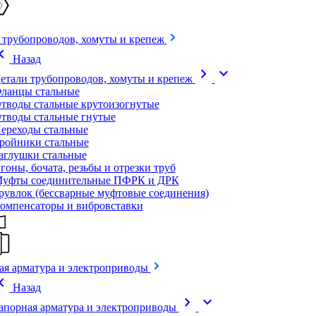
 трубопроводов, хомуты и крепеж
on_left
Назад
chevron_right
expand_more
етали трубопроводов, хомуты и крепеж
ланцы стальные
тводы стальные крутоизогнутые
тводы стальные гнутые
ереходы стальные
ройники стальные
аглушки стальные
гоны, бочата, резьбы и отрезки труб
уфты соединительные ПФРК и ДРК
рувлок (бессварные муфтовые соединения)
омпенсаторы и вибровставки
ая арматура и электроприводы
on_left
Назад
chevron_right
expand_more
апорная арматура и электроприводы