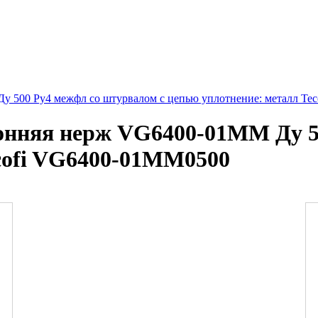
у 500 Ру4 межфл со штурвалом с цепью уплотнение: металл Te
онняя нерж VG6400-01MM Ду 5
cofi VG6400-01MM0500