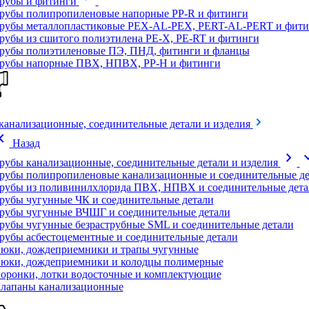
рубы и фитинги
рубы полипропиленовые напорные PP-R и фитинги
рубы металлопластиковые PEX-AL-PEX, PERT-AL-PERT и фити
рубы из сшитого полиэтилена PE-X, PE-RT и фитинги
рубы полиэтиленовые ПЭ, ПНД, фитинги и фланцы
рубы напорные ПВХ, НПВХ, PP-H и фитинги
канализационные, соединительные детали и изделия
on_left
Назад
chevron_right
expand
рубы канализационные, соединительные детали и изделия
рубы полипропиленовые канализационные и соединительные де
рубы из поливинилхлорида ПВХ, НПВХ и соединительные дета
рубы чугунные ЧК и соединительные детали
рубы чугунные ВЧШГ и соединительные детали
рубы чугунные безраструбные SML и соединительные детали
рубы асбестоцементные и соединительные детали
юки, дождеприемники и трапы чугунные
юки, дождеприемники и колодцы полимерные
оронки, лотки водосточные и комплектующие
лапаны канализационные