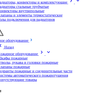
chevron_right
expand_more
адиаторы, конвекторы и комплектующие
адиаторы стальные трубчатые
онвекторы внутрипольные
лапаны и элементы термостатические
злы подключения для радиаторов
ое оборудование
on_left
Назад
chevron_right
expand_more
ожарное оборудование
кафы пожарные
тволы, рукава и головки пожарные
лапаны пожарные
идранты пожарные и соединительные части
истемы автоматического пожаротушения
опутствующие товары
и