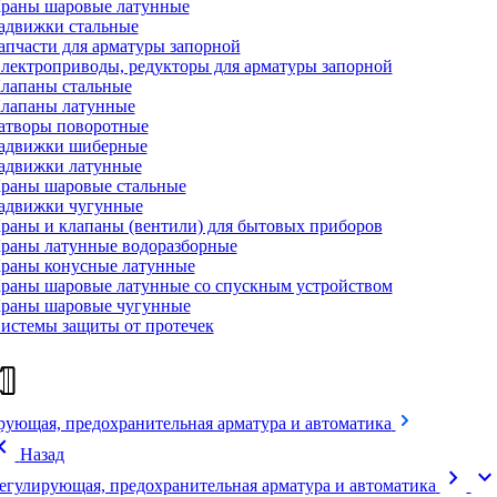
раны шаровые латунные
адвижки стальные
апчасти для арматуры запорной
лектроприводы, редукторы для арматуры запорной
лапаны стальные
лапаны латунные
атворы поворотные
адвижки шиберные
адвижки латунные
раны шаровые стальные
адвижки чугунные
раны и клапаны (вентили) для бытовых приборов
раны латунные водоразборные
раны конусные латунные
раны шаровые латунные со спускным устройством
раны шаровые чугунные
истемы защиты от протечек
рующая, предохранительная арматура и автоматика
on_left
Назад
chevron_right
expand_mor
егулирующая, предохранительная арматура и автоматика