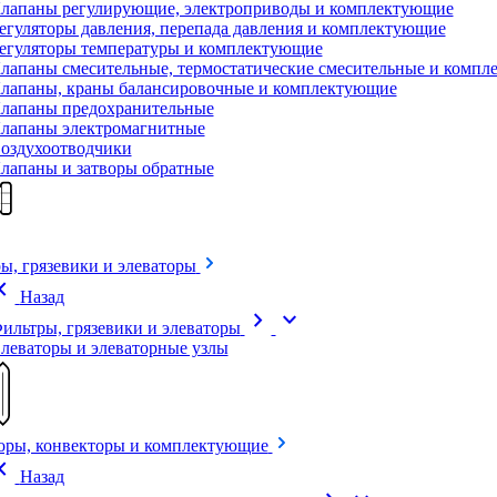
лапаны регулирующие, электроприводы и комплектующие
егуляторы давления, перепада давления и комплектующие
егуляторы температуры и комплектующие
лапаны смесительные, термостатические смесительные и комп
лапаны, краны балансировочные и комплектующие
лапаны предохранительные
лапаны электромагнитные
оздухоотводчики
лапаны и затворы обратные
ы, грязевики и элеваторы
on_left
Назад
chevron_right
expand_more
ильтры, грязевики и элеваторы
леваторы и элеваторные узлы
оры, конвекторы и комплектующие
on_left
Назад