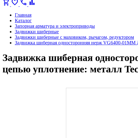
shopping_cart
favorite
call
bar_chart
Главная
Каталог
Запорная арматура и электроприводы
Задвижки шиберные
Задвижки шиберные с маховиком, рычагом, редуктором
Задвижка шиберная односторонняя нерж VG6400-01MM Д
Задвижка шиберная одностор
цепью уплотнение: металл Te