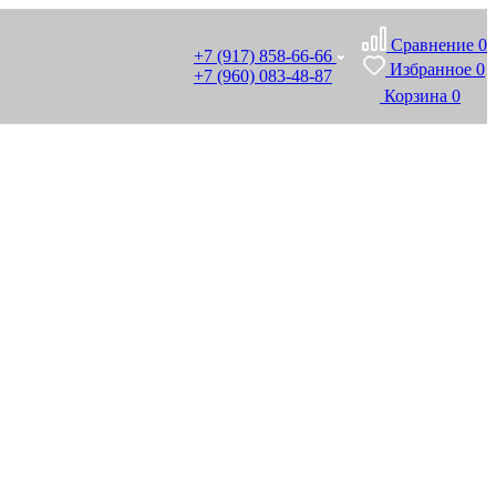
Сравнение
0
+7 (917) 858-66-66
Избранное
0
+7 (960) 083-48-87
Корзина
0