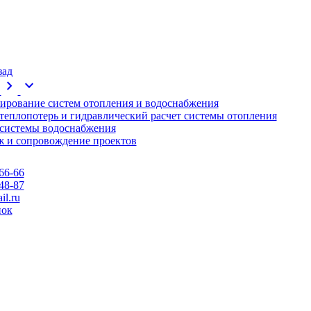
зад
chevron_right
expand_more
ирование систем отопления и водоснабжения
 теплопотерь и гидравлический расчет системы отопления
 системы водоснабжения
 и сопровождение проектов
66-66
48-87
l.ru
нок