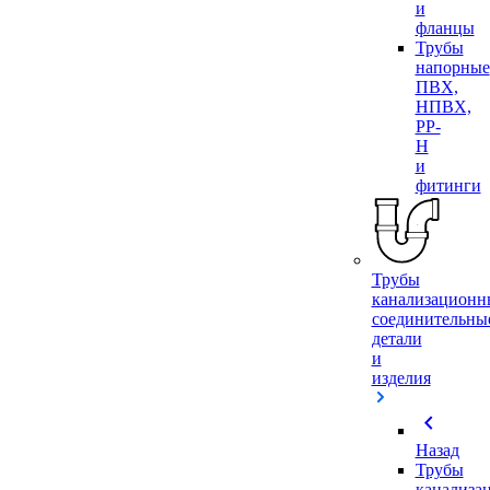
и
фланцы
Трубы
напорные
ПВХ,
НПВХ,
PP-
H
и
фитинги
Трубы
канализационн
соединительны
детали
и
изделия
chevron_left
Назад
Трубы
канализа