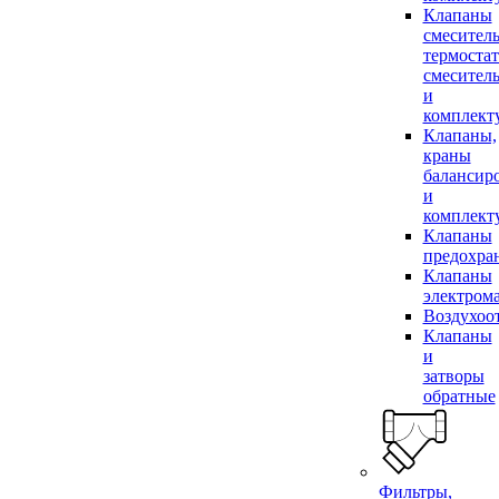
Клапаны
смесител
термоста
смесител
и
комплек
Клапаны,
краны
балансир
и
комплек
Клапаны
предохра
Клапаны
электром
Воздухоо
Клапаны
и
затворы
обратные
Фильтры,