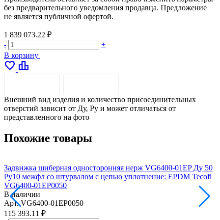
без предварительного уведомления продавца. Предложение
не является публичной офертой.
1 839 073.22 ₽
-
+
В корзину
favorite
leaderboard
ОПИСАНИЕ
ДОСТАВКА
Внешний вид изделия и количество присоединительных
отверстий зависит от Ду, Pу и может отличаться от
представленного на фото
Похожие товары
Задвижка шиберная односторонняя нерж VG6400-01EP Ду 50
З
Ру10 межфл со штурвалом с цепью уплотнение: EPDM Tecofi
Р
VG6400-01EP0050
В наличии
Арт.
VG6400-01EP0050
А
115 393.11 ₽
1