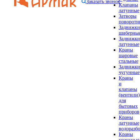
Заказать звонок
Клапаны
латунные
Затворы
поворотн
Задвижки
шиберны
Задвижки
латунные
Краны
шаровые
стальные
Задвижки
чугунные
Краны
и
клапаны
(вентили)
для
бытовых
приборов
Краны
латунные
водоразб
Краны
конусные