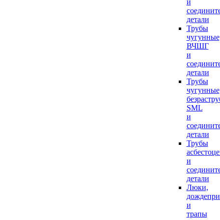
и
соединит
детали
Трубы
чугунные
ВЧШГ
и
соединит
детали
Трубы
чугунные
безрастр
SML
и
соединит
детали
Трубы
асбестоц
и
соединит
детали
Люки,
дождепр
и
трапы