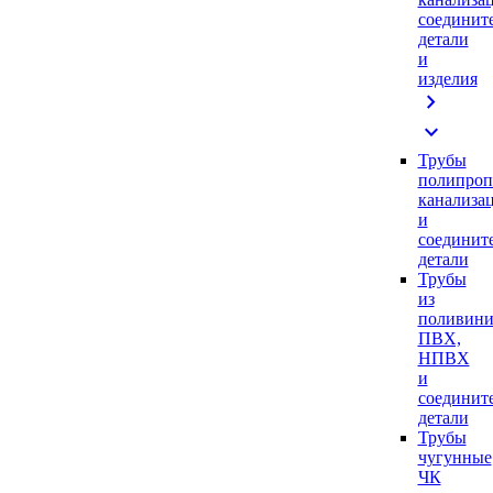
соединит
детали
и
изделия
chevron_right
expand_more
Трубы
полипроп
канализа
и
соединит
детали
Трубы
из
поливини
ПВХ,
НПВХ
и
соединит
детали
Трубы
чугунные
ЧК