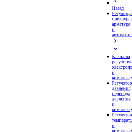
chevron_left
Назад
Регулиру
предохра
арматура
и
автомати
chevron_right
expand_more
Клапаны
регулиру
электроп
и
комплек
Регулято
давления,
перепада
давления
и
комплек
Регулято
температ
и
комплек