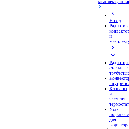
комплектующи
chevron_left
Назад
Радиатор
конвекто
и
комплек
chevron_right
expand_more
Радиатор
стальные
трубчаты
Конвекто
внутрипо
Клапаны
и
элементы
термоста
Узлы
подключе
для
радиатор