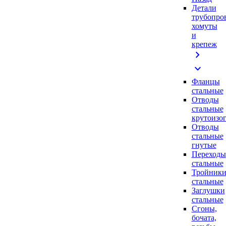
Детали
трубопро
хомуты
и
крепеж
chevron_right
expand_more
Фланцы
стальные
Отводы
стальные
крутоизо
Отводы
стальные
гнутые
Переходы
стальные
Тройник
стальные
Заглушки
стальные
Сгоны,
бочата,