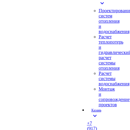
expand_more
Проектировани
систем
отопления
и
водоснабжения
Расчет
теплопотерь
и
гидравлически
расчет
системы
отопления
Расчет
системы
водоснабжения
Монтаж
и
сопровождение
проектов
Казань
expand_more
+7
(917)