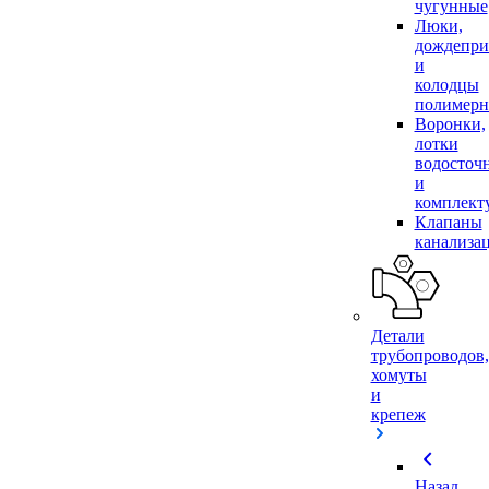
чугунные
Люки,
дождепр
и
колодцы
полимер
Воронки,
лотки
водосточ
и
комплек
Клапаны
канализа
Детали
трубопроводов,
хомуты
и
крепеж
chevron_left
Назад