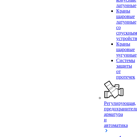
латунные
Краны
шаровые
латунные
со
спускны
устройст
Краны
шаровые
чугунные
Системы
защиты
от
протечек
Регулирующая,
предохранител
арматура
и
автоматика