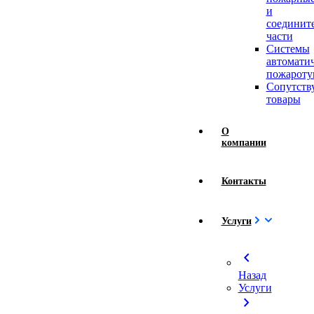
и
соединит
части
Системы
автомати
пожароту
Сопутст
товары
О
компании
Контакты
Услуги
chevron_left
Назад
Услуги
chevron_right