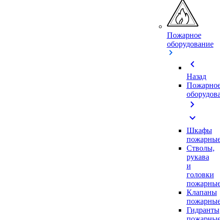
Пожарное
оборудование
chevron_left
Назад
Пожарно
оборудов
chevron_right
expand_more
Шкафы
пожарны
Стволы,
рукава
и
головки
пожарны
Клапаны
пожарны
Гидранты
пожарны