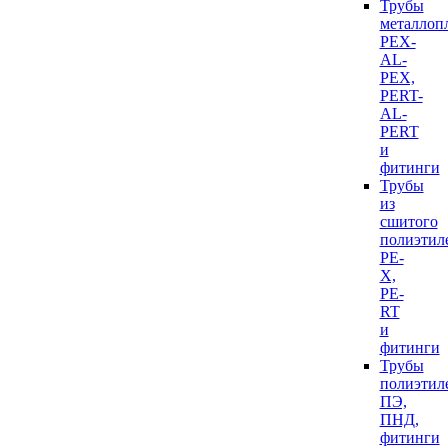
Трубы
металлоп
PEX-
AL-
PEX,
PERT-
AL-
PERT
и
фитинги
Трубы
из
сшитого
полиэтил
PE-
X,
PE-
RT
и
фитинги
Трубы
полиэтил
ПЭ,
ПНД,
фитинги