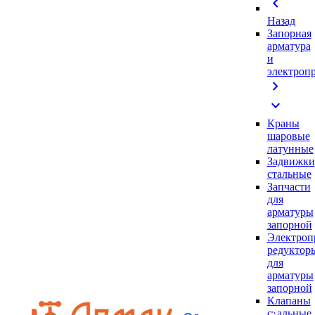
chevron_left
Назад
Запорная
арматура
и
электроп
chevron_right
expand_more
Краны
шаровые
латунные
Задвижки
стальные
Запчасти
для
арматуры
запорной
Электроп
редуктор
для
арматуры
запорной
Клапаны
стальные