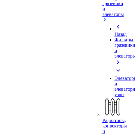
грязевики
и
элеваторы
chevron_left
Назад
Фильтры,
грязевик
и
элеватор
chevron_right
expand_more
Элеватор
и
элеватор
узлы
Радиаторы,
конвекторы
и