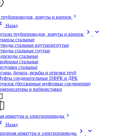
 трубопроводов, хомуты и крепеж
on_left
Назад
chevron_right
expand_more
етали трубопроводов, хомуты и крепеж
ланцы стальные
тводы стальные крутоизогнутые
тводы стальные гнутые
ереходы стальные
ройники стальные
аглушки стальные
гоны, бочата, резьбы и отрезки труб
уфты соединительные ПФРК и ДРК
рувлок (бессварные муфтовые соединения)
омпенсаторы и вибровставки
ая арматура и электроприводы
on_left
Назад
chevron_right
expand_more
апорная арматура и электроприводы