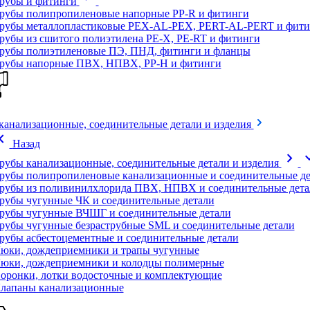
рубы и фитинги
рубы полипропиленовые напорные PP-R и фитинги
рубы металлопластиковые PEX-AL-PEX, PERT-AL-PERT и фити
рубы из сшитого полиэтилена PE-X, PE-RT и фитинги
рубы полиэтиленовые ПЭ, ПНД, фитинги и фланцы
рубы напорные ПВХ, НПВХ, PP-H и фитинги
канализационные, соединительные детали и изделия
on_left
Назад
chevron_right
expand
рубы канализационные, соединительные детали и изделия
рубы полипропиленовые канализационные и соединительные де
рубы из поливинилхлорида ПВХ, НПВХ и соединительные дета
рубы чугунные ЧК и соединительные детали
рубы чугунные ВЧШГ и соединительные детали
рубы чугунные безраструбные SML и соединительные детали
рубы асбестоцементные и соединительные детали
юки, дождеприемники и трапы чугунные
юки, дождеприемники и колодцы полимерные
оронки, лотки водосточные и комплектующие
лапаны канализационные