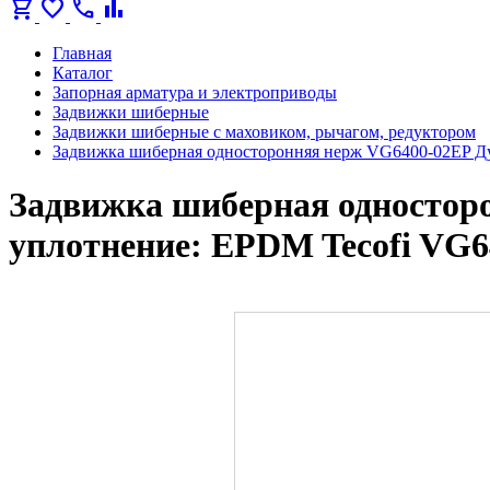
shopping_cart
favorite
call
bar_chart
Главная
Каталог
Запорная арматура и электроприводы
Задвижки шиберные
Задвижки шиберные с маховиком, рычагом, редуктором
Задвижка шиберная односторонняя нерж VG6400-02EP Ду
Задвижка шиберная одностор
уплотнение: EPDM Tecofi VG6