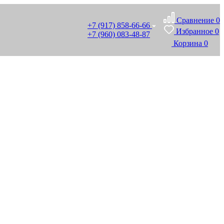
Сравнение
0
+7 (917) 858-66-66
Избранное
0
+7 (960) 083-48-87
Корзина
0