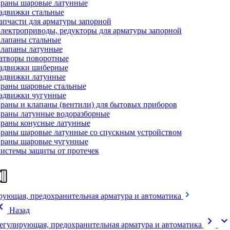
раны шаровые латунные
адвижки стальные
апчасти для арматуры запорной
лектроприводы, редукторы для арматуры запорной
лапаны стальные
лапаны латунные
атворы поворотные
адвижки шиберные
адвижки латунные
раны шаровые стальные
адвижки чугунные
раны и клапаны (вентили) для бытовых приборов
раны латунные водоразборные
раны конусные латунные
раны шаровые латунные со спускным устройством
раны шаровые чугунные
истемы защиты от протечек
рующая, предохранительная арматура и автоматика
on_left
Назад
chevron_right
expand_mor
егулирующая, предохранительная арматура и автоматика