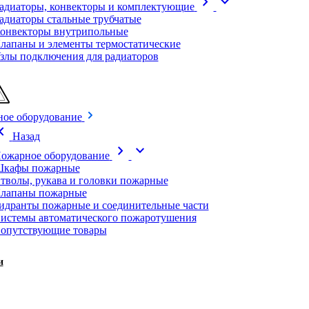
chevron_right
expand_more
адиаторы, конвекторы и комплектующие
адиаторы стальные трубчатые
онвекторы внутрипольные
лапаны и элементы термостатические
злы подключения для радиаторов
ое оборудование
on_left
Назад
chevron_right
expand_more
ожарное оборудование
кафы пожарные
тволы, рукава и головки пожарные
лапаны пожарные
идранты пожарные и соединительные части
истемы автоматического пожаротушения
опутствующие товары
и