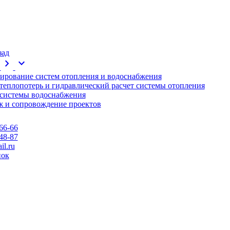
зад
chevron_right
expand_more
ирование систем отопления и водоснабжения
 теплопотерь и гидравлический расчет системы отопления
 системы водоснабжения
 и сопровождение проектов
66-66
48-87
l.ru
нок