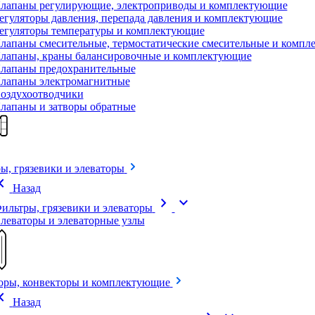
лапаны регулирующие, электроприводы и комплектующие
егуляторы давления, перепада давления и комплектующие
егуляторы температуры и комплектующие
лапаны смесительные, термостатические смесительные и комп
лапаны, краны балансировочные и комплектующие
лапаны предохранительные
лапаны электромагнитные
оздухоотводчики
лапаны и затворы обратные
ы, грязевики и элеваторы
on_left
Назад
chevron_right
expand_more
ильтры, грязевики и элеваторы
леваторы и элеваторные узлы
оры, конвекторы и комплектующие
on_left
Назад