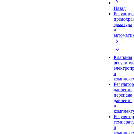
chevron_left
Назад
Регулиру
предохра
арматура
и
автомати
chevron_right
expand_more
Клапаны
регулиру
электроп
и
комплек
Регулято
давления,
перепада
давления
и
комплек
Регулято
температ
и
комплек