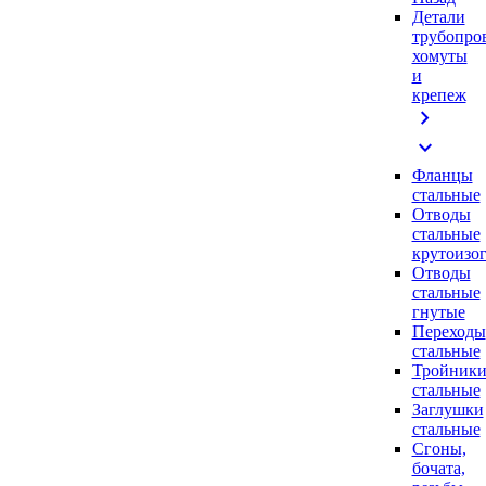
Детали
трубопро
хомуты
и
крепеж
chevron_right
expand_more
Фланцы
стальные
Отводы
стальные
крутоизо
Отводы
стальные
гнутые
Переходы
стальные
Тройник
стальные
Заглушки
стальные
Сгоны,
бочата,