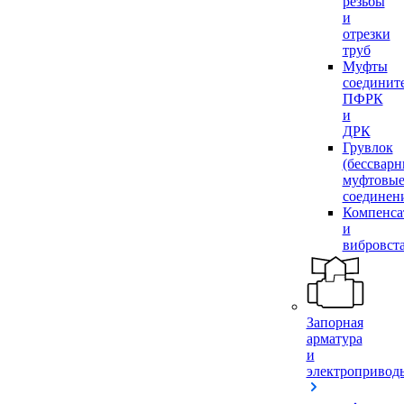
резьбы
и
отрезки
труб
Муфты
соединит
ПФРК
и
ДРК
Грувлок
(бессвар
муфтовы
соединен
Компенса
и
вибровст
Запорная
арматура
и
электропривод