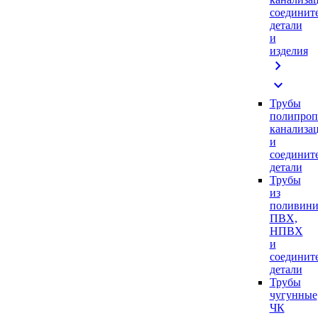
соединит
детали
и
изделия
chevron_right
expand_more
Трубы
полипроп
канализа
и
соединит
детали
Трубы
из
поливини
ПВХ,
НПВХ
и
соединит
детали
Трубы
чугунные
ЧК