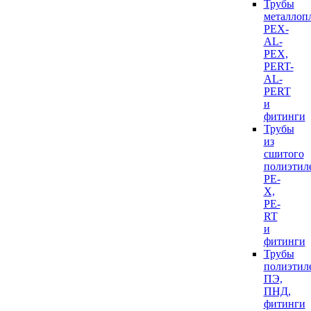
Трубы
металлоп
PEX-
AL-
PEX,
PERT-
AL-
PERT
и
фитинги
Трубы
из
сшитого
полиэтил
PE-
X,
PE-
RT
и
фитинги
Трубы
полиэтил
ПЭ,
ПНД,
фитинги