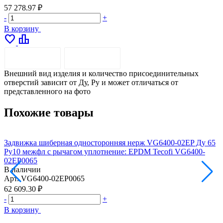
57 278.97 ₽
-
+
В корзину
favorite
leaderboard
ОПИСАНИЕ
ДОСТАВКА
Внешний вид изделия и количество присоединительных
отверстий зависит от Ду, Pу и может отличаться от
представленного на фото
Похожие товары
Задвижка шиберная односторонняя нерж VG6400-02EP Ду 65
З
Ру10 межфл с рычагом уплотнение: EPDM Tecofi VG6400-
Р
02EP0065
В наличии
Арт.
VG6400-02EP0065
А
62 609.30 ₽
6
-
+
-
В корзину
В