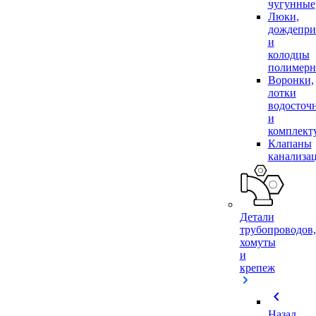
чугунные
Люки,
дождепр
и
колодцы
полимер
Воронки,
лотки
водосточ
и
комплек
Клапаны
канализа
Детали
трубопроводов,
хомуты
и
крепеж
chevron_left
Назад