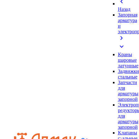
chevron_left
Назад
Запорная
арматура
и
электроп
chevron_right
expand_more
Краны
шаровые
латунные
Задвижки
стальные
Запчасти
для
арматуры
запорной
Электроп
редуктор
для
арматуры
запорной
Клапаны
стальные