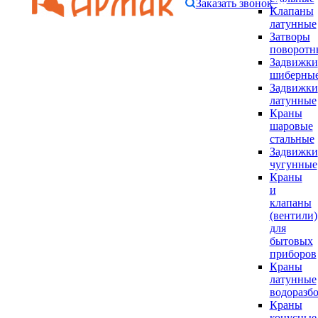
Заказать звонок
Клапаны
латунные
Затворы
поворотн
Задвижки
шиберны
Задвижки
латунные
Краны
шаровые
стальные
Задвижки
чугунные
Краны
и
клапаны
(вентили)
для
бытовых
приборов
Краны
латунные
водоразб
Краны
конусные