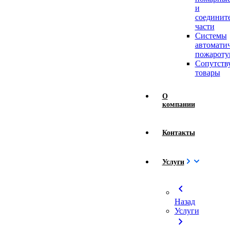
и
соединит
части
Системы
автомати
пожароту
Сопутст
товары
О
компании
Контакты
Услуги
chevron_left
Назад
Услуги
chevron_right