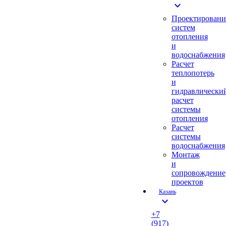
expand_more
Проектировани
систем
отопления
и
водоснабжения
Расчет
теплопотерь
и
гидравлически
расчет
системы
отопления
Расчет
системы
водоснабжения
Монтаж
и
сопровождение
проектов
Казань
expand_more
+7
(917)