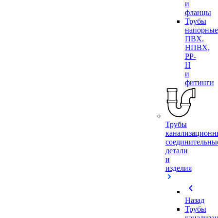
и
фланцы
Трубы
напорные
ПВХ,
НПВХ,
PP-
H
и
фитинги
Трубы
канализационн
соединительны
детали
и
изделия
chevron_left
Назад
Трубы
канализа