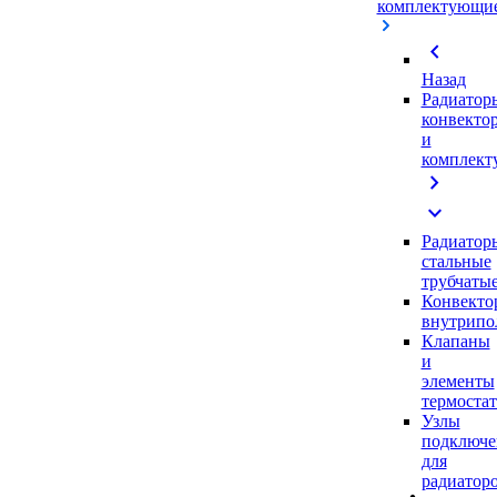
комплектующи
chevron_left
Назад
Радиатор
конвекто
и
комплек
chevron_right
expand_more
Радиатор
стальные
трубчаты
Конвекто
внутрипо
Клапаны
и
элементы
термоста
Узлы
подключе
для
радиатор