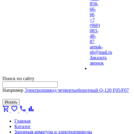
858-
66-
66
+7
(960)
083-
48-
87
armak-
nh@mail.ru
Заказать
звонок
Поиск по сайту
Например
Электропривод четвертьоборотный Q-120 F05/F07
Искать
shopping_cart
favorite
call
bar_chart
Главная
Каталог
Запорная арматура и электроприводы