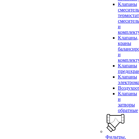
Клапаны
смесител
термоста
смесител
и
комплек
Клапаны,
краны
балансир
и
комплек
Клапаны
предохра
Клапаны
электром
Воздухоо
Клапаны
и
затворы
обратные
Фильтры,