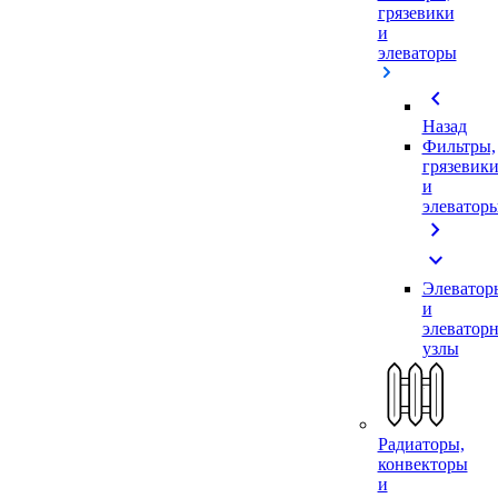
грязевики
и
элеваторы
chevron_left
Назад
Фильтры,
грязевик
и
элеватор
chevron_right
expand_more
Элеватор
и
элеватор
узлы
Радиаторы,
конвекторы
и