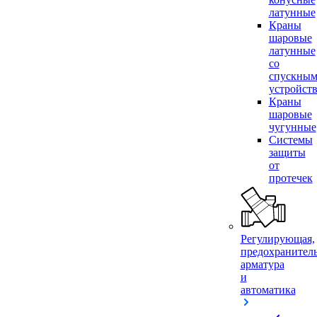
латунные
Краны
шаровые
латунные
со
спускны
устройст
Краны
шаровые
чугунные
Системы
защиты
от
протечек
Регулирующая,
предохранител
арматура
и
автоматика