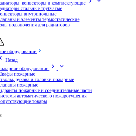
chevron_right
expand_more
адиаторы, конвекторы и комплектующие
адиаторы стальные трубчатые
онвекторы внутрипольные
лапаны и элементы термостатические
злы подключения для радиаторов
ое оборудование
on_left
Назад
chevron_right
expand_more
ожарное оборудование
кафы пожарные
тволы, рукава и головки пожарные
лапаны пожарные
идранты пожарные и соединительные части
истемы автоматического пожаротушения
опутствующие товары
и