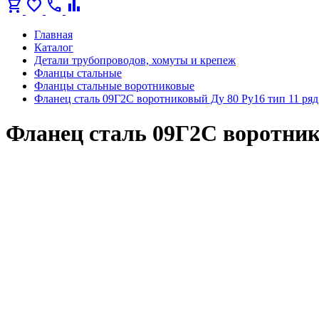
shopping_cart
favorite
call
bar_chart
Главная
Каталог
Детали трубопроводов, хомуты и крепеж
Фланцы стальные
Фланцы стальные воротниковые
Фланец сталь 09Г2С воротниковый Ду 80 Ру16 тип 11 ряд
Фланец сталь 09Г2С воротнико