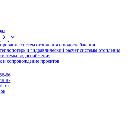
зад
chevron_right
expand_more
ирование систем отопления и водоснабжения
 теплопотерь и гидравлический расчет системы отопления
 системы водоснабжения
 и сопровождение проектов
66-66
48-87
l.ru
нок