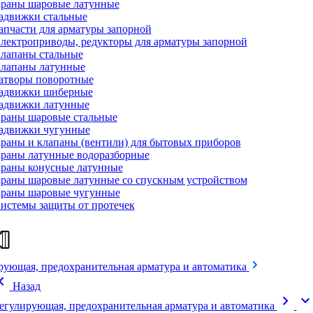
раны шаровые латунные
адвижки стальные
апчасти для арматуры запорной
лектроприводы, редукторы для арматуры запорной
лапаны стальные
лапаны латунные
атворы поворотные
адвижки шиберные
адвижки латунные
раны шаровые стальные
адвижки чугунные
раны и клапаны (вентили) для бытовых приборов
раны латунные водоразборные
раны конусные латунные
раны шаровые латунные со спускным устройством
раны шаровые чугунные
истемы защиты от протечек
рующая, предохранительная арматура и автоматика
on_left
Назад
chevron_right
expand_mor
егулирующая, предохранительная арматура и автоматика