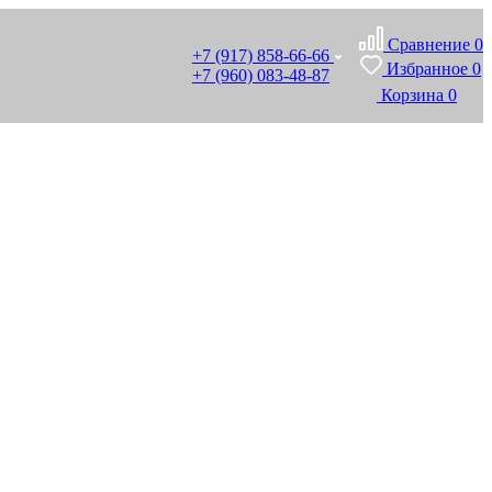
Сравнение
0
+7 (917) 858-66-66
Избранное
0
+7 (960) 083-48-87
Корзина
0