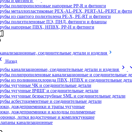
рубы и фитинги
рубы полипропиленовые напорные PP-R и фитинги
рубы металлопластиковые PEX-AL-PEX, PERT-AL-PERT и фити
рубы из сшитого полиэтилена PE-X, PE-RT и фитинги
рубы полиэтиленовые ПЭ, ПНД, фитинги и фланцы
рубы напорные ПВХ, НПВХ, PP-H и фитинги
канализационные, соединительные детали и изделия
on_left
Назад
chevron_right
expand
рубы канализационные, соединительные детали и изделия
рубы полипропиленовые канализационные и соединительные де
рубы из поливинилхлорида ПВХ, НПВХ и соединительные дета
рубы чугунные ЧК и соединительные детали
рубы чугунные ВЧШГ и соединительные детали
рубы чугунные безраструбные SML и соединительные детали
рубы асбестоцементные и соединительные детали
юки, дождеприемники и трапы чугунные
юки, дождеприемники и колодцы полимерные
оронки, лотки водосточные и комплектующие
лапаны канализационные