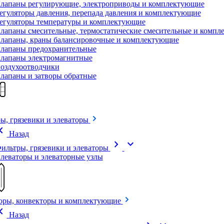
лапаны регулирующие, электроприводы и комплектующие
егуляторы давления, перепада давления и комплектующие
егуляторы температуры и комплектующие
лапаны смесительные, термостатические смесительные и комп
лапаны, краны балансировочные и комплектующие
лапаны предохранительные
лапаны электромагнитные
оздухоотводчики
лапаны и затворы обратные
ы, грязевики и элеваторы
on_left
Назад
chevron_right
expand_more
ильтры, грязевики и элеваторы
леваторы и элеваторные узлы
оры, конвекторы и комплектующие
on_left
Назад