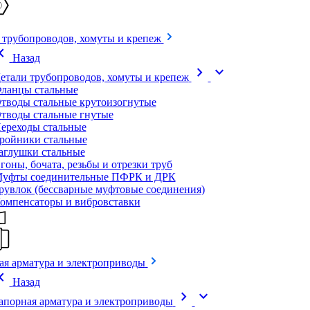
 трубопроводов, хомуты и крепеж
on_left
Назад
chevron_right
expand_more
етали трубопроводов, хомуты и крепеж
ланцы стальные
тводы стальные крутоизогнутые
тводы стальные гнутые
ереходы стальные
ройники стальные
аглушки стальные
гоны, бочата, резьбы и отрезки труб
уфты соединительные ПФРК и ДРК
рувлок (бессварные муфтовые соединения)
омпенсаторы и вибровставки
ая арматура и электроприводы
on_left
Назад
chevron_right
expand_more
апорная арматура и электроприводы